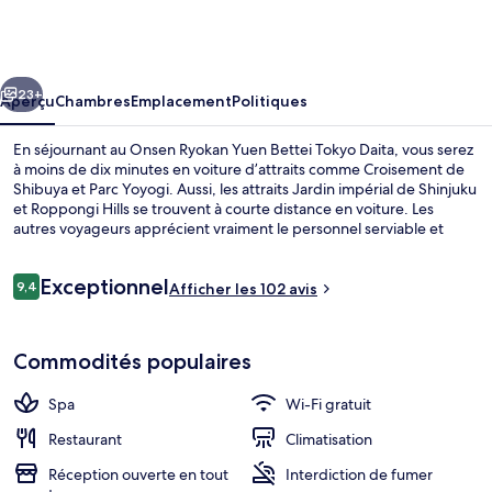
Onsen
Ryokan
Yuen
cédent
Suivant
Bettei
23+
Aperçu
Chambres
Emplacement
Politiques
Tokyo
En séjournant au Onsen Ryokan Yuen Bettei Tokyo Daita, vous serez
Daita
à moins de dix minutes en voiture d’attraits comme Croisement de
Shibuya et Parc Yoyogi. Aussi, les attraits Jardin impérial de Shinjuku
et Roppongi Hills se trouvent à courte distance en voiture. Les
autres voyageurs apprécient vraiment le personnel serviable et
l’emplacement. Le transport en commun se trouve à quelques
minutes de marche : Shimo-Kitazawa Station se trouve à 8 minutes
Avis
Exceptionnel
et Shindaita Station est à 10 minutes.
9,4
Afficher les 102 avis
9,4 sur 10 –
Chambre Deluxe avec lits jumeaux (with 
Commodités populaires
Spa
Wi-Fi gratuit
Restaurant
Climatisation
Réception ouverte en tout
Interdiction de fumer