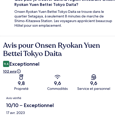
Ryokan Yuen Bettei Tokyo Daita?
Onsen Ryokan Yuen Bettei Tokyo Daita se trouve dans le
quartier Setagaya, à seulement 8 minutes de marche de
Shimo-Kitazawa Station. Les voyageurs apprécient beaucoup
Hôtel pour son emplacement.
Avis pour Onsen Ryokan Yuen
Avis
Bettei Tokyo Daita
Exceptionnel
9,4
102 avis
9,8
9,6
9,6
Propreté
Commodités
Service et personnel
Avis
Avis vérifié
10/10 – Exceptionnel
17 avr. 2023