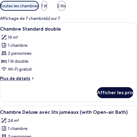
Filtres
Toutes les chambres
1 lit
2 lits
disponibles
pour
Affichage de 7 chambre(s) sur 7
les
Afficher
Une chambre d’hôtel comprenant un lit
4
Chambre Standard double
chambres
toutes
19 m²
les
1 chambre
photos
pour
2 personnes
ce
1 lit double
type
Wi-Fi gratuit
de
Plus
Plus de détails
chambre :
de
Chambre
détails
Afficher les prix
pour
Standard
Chambre
double
Standard
Afficher
Une chambre moderne dotée d’une grande
7
double
Chambre Deluxe avec lits jumeaux (with Open-air Bath)
toutes
24 m²
les
1 chambre
photos
pour
3 personnes