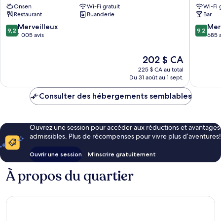
Onsen
Wi-Fi gratuit
Wi-Fi 
Shinjuku
Setagay
Restaurant
Buanderie
Bar
Shinjuku
9.2
9.2
Merveilleux
Mer
9,2
9,2
sur
sur
1 005 avis
685 a
10,
10,
Merveilleux,
Merveill
Le
202 $ CA
1 005 avis
685 avis
prix
225 $ CA au total
est
Du 31 août au 1 sept.
de
202 $ CA
Consulter des hébergements semblables
Ouvrez une session pour accéder aux réductions et avantages
admissibles. Plus de récompenses pour vivre plus d’aventures!
Ouvrir une session
M’inscrire gratuitement
À propos du quartier