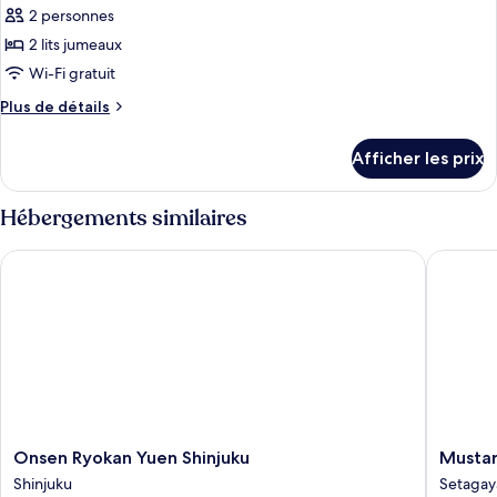
pour
2 personnes
ce
2 lits jumeaux
type
Wi-Fi gratuit
de
Plus
Plus de détails
chambre :
de
Chambre
détails
Afficher les prix
pour
avec
Chambre
lits
avec
Hébergements similaires
jumeaux
lits
(Maisonette)
jumeaux
Onsen Ryokan Yuen Shinjuku
Mustard 
(Maisonette)
Onsen
Mustard
Onsen Ryokan Yuen Shinjuku
Mustar
Ryokan
Hotel
Shinjuku
Setagay
Yuen
Shimoki