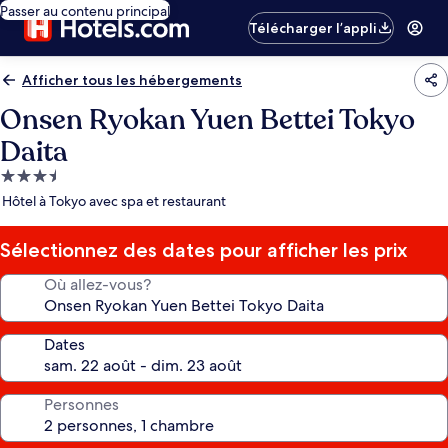
Passer au contenu principal
Télécharger l’appli
Afficher tous les hébergements
Onsen Ryokan Yuen Bettei Tokyo
Daita
Hébergement
3.5 étoiles
Hôtel à Tokyo avec spa et restaurant
Sélectionnez des dates pour afficher les prix
Où allez-vous?
Dates
Personnes