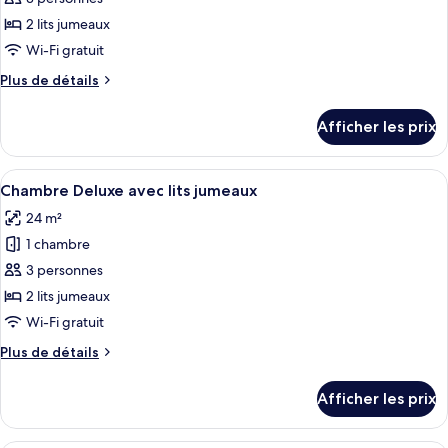
ce
2 lits jumeaux
type
Wi-Fi gratuit
de
Plus
Plus de détails
chambre :
de
Chambre
détails
Afficher les prix
pour
Deluxe
Chambre
avec
Deluxe
Afficher
Une pièce de style japonais traditionne
lits
4
avec
Chambre Deluxe avec lits jumeaux
toutes
jumeaux
lits
24 m²
jumeaux
les
(with
(with
1 chambre
photos
Open-
Open-
pour
3 personnes
air
air
ce
Bath)
Bath)
2 lits jumeaux
type
Wi-Fi gratuit
de
Plus
Plus de détails
chambre :
de
Chambre
détails
Afficher les prix
pour
Deluxe
Chambre
avec
Deluxe