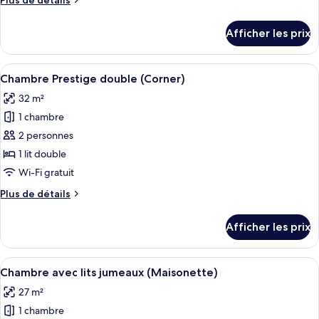
Plus de détails
chambre :
de
Chambre
détails
Afficher les prix
pour
Standard
Chambre
double,
Standard
Afficher
Une chambre à coucher avec un grand 
terrasse
5
double,
Chambre Prestige double (Corner)
toutes
terrasse
32 m²
les
1 chambre
photos
pour
2 personnes
ce
1 lit double
type
Wi-Fi gratuit
de
Plus
Plus de détails
chambre :
de
Chambre
détails
Afficher les prix
pour
Prestige
Chambre
double
Prestige
Afficher
Une chambre d’hôtel avec deux lits, une
(Corner)
4
double
Chambre avec lits jumeaux (Maisonette)
toutes
(Corner)
27 m²
les
1 chambre
photos