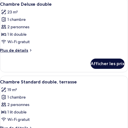
Afficher
Une chambre d’hôtel avec un grand lit,
lits
4
avec
Chambre Deluxe double
toutes
jumeaux
lits
23 m²
jumeaux
les
1 chambre
photos
pour
2 personnes
ce
1 lit double
type
Wi-Fi gratuit
de
Plus
Plus de détails
chambre :
de
Chambre
détails
Afficher les prix
pour
Deluxe
Chambre
double
Deluxe
Afficher
Une chambre d’hôtel moderne équipée d’
4
double
Chambre Standard double, terrasse
toutes
19 m²
les
1 chambre
photos
pour
2 personnes
ce
1 lit double
type
Wi-Fi gratuit
de
Plus