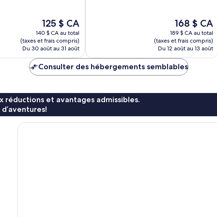
Exceptionnel,
1 900 avis
Le
Le
125 $ CA
168 $ CA
prix
prix
140 $ CA au total
189 $ CA au total
est
est
(taxes et frais compris)
(taxes et frais compris)
de
de
Du 30 août au 31 août
Du 12 août au 13 août
125 $ CA
168 $ CA
Consulter des hébergements semblables
x réductions et avantages admissibles.
 d’aventures!