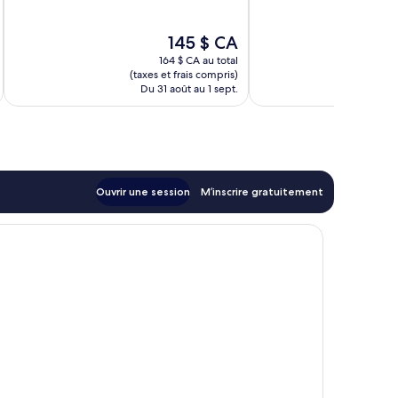
10,
Très
du
Merveilleux,
bien,
Marché
Le
145 $ CA
1 013 avis
1 013 avis
prix
164 $ CA au total
est
(taxes et frais compris)
(taxe
de
Du 31 août au 1 sept.
Du
145 $ CA
Ouvrir une session
M’inscrire gratuitement