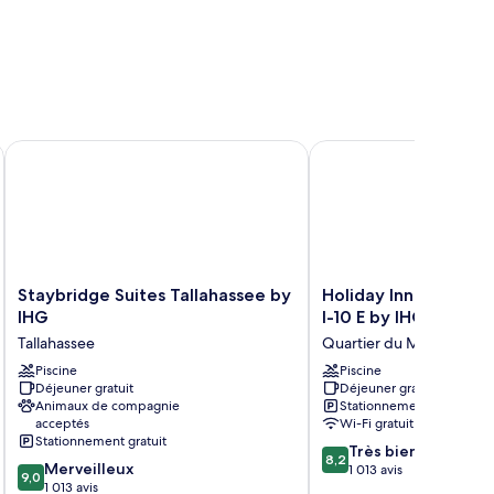
Staybridge Suites Tallahassee by IHG
Holiday Inn Express Tal
Staybridge
Holiday
Staybridge Suites Tallahassee by
Holiday Inn Express T
Suites
Inn
IHG
I-10 E by IHG
Tallahassee
Express
Tallahassee
Quartier du Marché
by
Tallahassee
IHG
Piscine
-
Piscine
Déjeuner gratuit
Déjeuner gratuit
Tallahassee
I-
Animaux de compagnie
Stationnement gratuit
10
acceptés
Wi-Fi gratuit
E
Stationnement gratuit
8.2
by
Très bien
8,2
9.0
Merveilleux
sur
IHG
1 013 avis
9,0
sur
1 013 avis
10,
Quartier