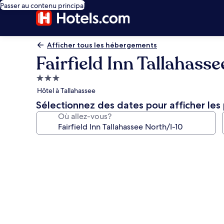
Passer au contenu principal
Afficher tous les hébergements
Fairfield Inn Tallahass
Hébergement
3.0 étoiles
Hôtel à Tallahassee
Sélectionnez des dates pour afficher les 
Où allez-vous?
Galerie
de
photos
de
l’hébergement
Fairfield