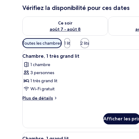
Vérifiez la disponibilité pour ces dates
Vérifier la disponibilité pour ce soir août 7 - août 8
Vérifier la di
Ce soir
août 7 - août 8
a
Filtres
Toutes les chambres
1 lit
2 lits
disponibles
Afficher
Une chambre d’hôtel avec un gr
pour
7
Chambre, 1 très grand lit
toutes
les
1 chambre
les
chambres
3 personnes
photos
pour
1 très grand lit
ce
Wi-Fi gratuit
type
Plus
Plus de détails
de
de
chambre :
détails
pour
Chambre,
Afficher les pri
Chambre,
1
1
très
très
Afficher
Une chambre d’hôtel comprenan
grand
7
grand
Chambre, 1 grand lit