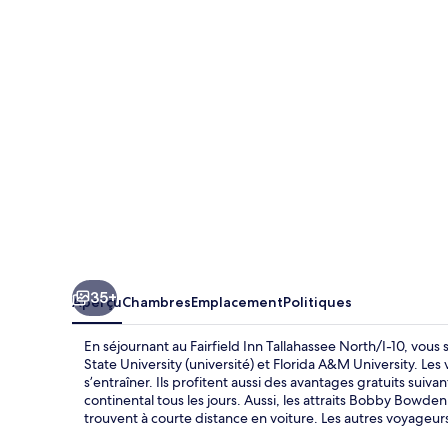
Inn
Tallahassee
North/I-
10
35+
Aperçu
Chambres
Emplacement
Politiques
En séjournant au Fairfield Inn Tallahassee North/I-10, vous
State University (université) et Florida A&M University. L
s’entraîner. Ils profitent aussi des avantages gratuits suiva
continental tous les jours. Aussi, les attraits Bobby Bowd
trouvent à courte distance en voiture. Les autres voyageur