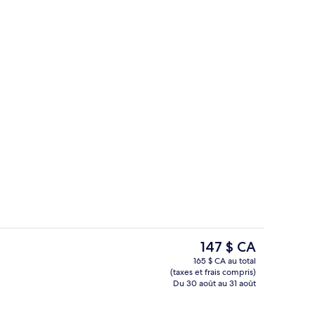
e)
Chambre, 1 grand lit | Bureau, espace 
Le
147 $ CA
prix
165 $ CA au total
actuel
(taxes et frais compris)
Vue depuis l’hébergement
est
Du 30 août au 31 août
de 147 $ CA