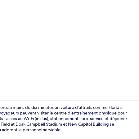
Bar (sur plac
 serez à moins de dix minutes en voiture d’attraits comme Florida
es voyageurs peuvent visiter le centre d’entraînement physique pour
nts : accès au Wi-Fi (inclus), stationnement libre-service et déjeuner
Hall
en Field at Doak Campbell Stadium et New Capitol Building se
s adorent le personnel serviable.