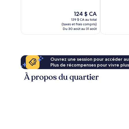
10,
Très
Merveilleux,
bien,
Le
124 $ CA
1 428 avis
1 681 avis
prix
139 $ CA au total
est
(taxes et frais compris)
de
Du 30 août au 31 août
124 $ CA
Ouvrez une session pour accéder au
Plus de récompenses pour vivre plus
À propos du quartier