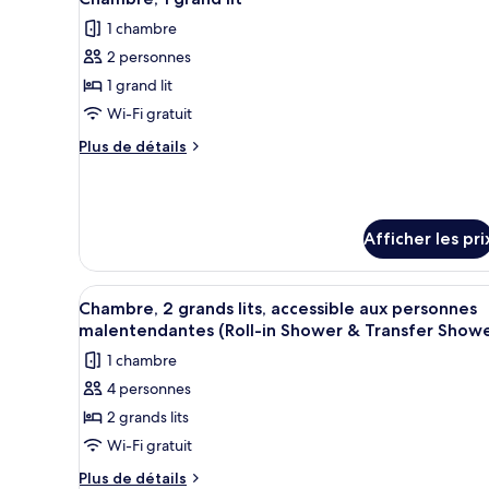
toutes
lit
lit
1 chambre
les
2 personnes
photos
pour
1 grand lit
ce
Wi-Fi gratuit
type
Plus
Plus de détails
de
de
chambre :
détails
pour
Chambre,
Chambre,
1
Afficher les pri
1
grand
grand
lit
lit
Afficher
Une chambre d’hôtel avec deux 
7
Chambre, 2 grands lits, accessible aux personnes
toutes
malentendantes (Roll-in Shower & Transfer Showe
les
1 chambre
photos
4 personnes
pour
2 grands lits
ce
type
Wi-Fi gratuit
de
Plus
Plus de détails