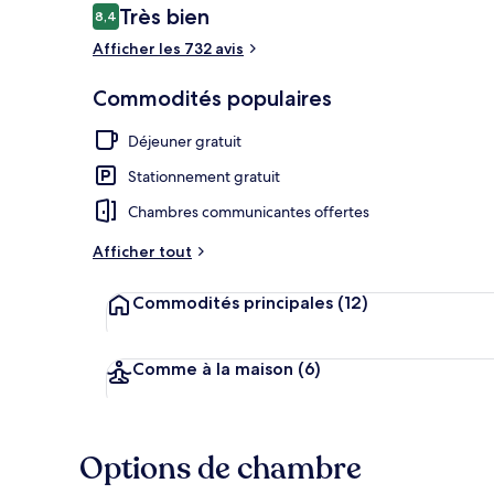
Avis
Très bien
8,4
8,4 sur 10 –
Afficher les 732 avis
Vue depuis l
Commodités populaires
Déjeuner gratuit
Stationnement gratuit
Chambres communicantes offertes
Afficher tout
Commodités principales
(12)
Comme à la maison
(6)
Options de chambre