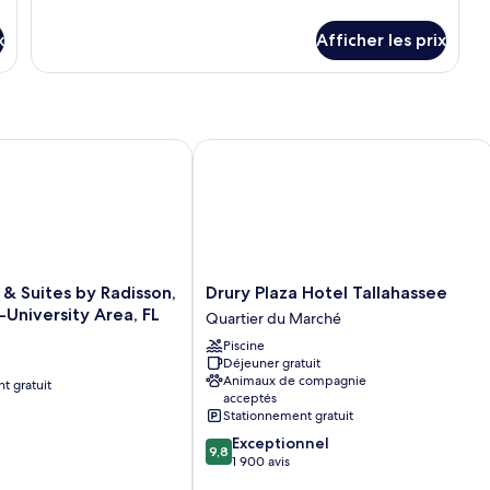
chambre :
détails
pour
Studio,
x
Afficher les prix
Studio,
1
1
très
très
grand
grand
lit
lit
et
Suites by Radisson, Tallahassee-University Area, FL
Drury Plaza Hotel Tallahassee
et
1
1
canapé-
lit
canapé-
lit
Drury
 & Suites by Radisson,
Drury Plaza Hotel Tallahassee
Plaza
-University Area, FL
Quartier du Marché
Hotel
Piscine
Tallahassee
Déjeuner gratuit
Quartier
Animaux de compagnie
t gratuit
du
acceptés
Marché
Stationnement gratuit
9.8
Exceptionnel
9,8
sur
1 900 avis
10,