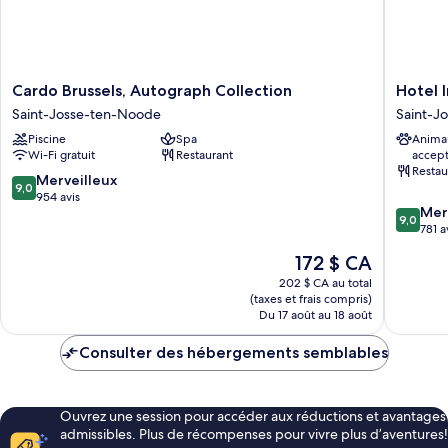
Cardo
Hotel
Cardo Brussels, Autograph Collection
Hotel I
Brussels,
Indigo
Saint-Josse-ten-Noode
Saint-J
Autograph
Brussels
Piscine
Spa
Anima
Collection
-
Wi-Fi gratuit
Restaurant
accep
Saint-
City
Restau
Josse-
by
9.0
Merveilleux
9,0
ten-
IHG
sur
954 avis
9.0
Mer
Noode
Saint-
10,
9,0
sur
781 a
Josse-
Merveilleux,
10,
ten-
954 avis
Le
172 $ CA
Merveill
Noode
prix
781 avis
202 $ CA au total
est
(taxes et frais compris)
de
Du 17 août au 18 août
172 $ CA
Consulter des hébergements semblables
Ouvrez une session pour accéder aux réductions et avantages
admissibles. Plus de récompenses pour vivre plus d’aventures!