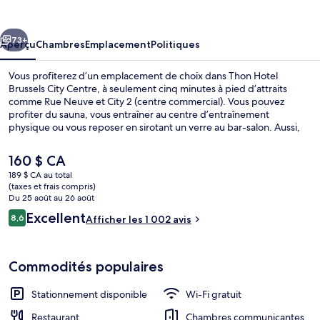
Hotel
Brussels
cédent
Suivant
City
73+
Aperçu
Chambres
Emplacement
Politiques
Centre
Vous profiterez d’un emplacement de choix dans Thon Hotel
Brussels City Centre, à seulement cinq minutes à pied d’attraits
comme Rue Neuve et City 2 (centre commercial). Vous pouvez
profiter du sauna, vous entraîner au centre d’entraînement
physique ou vous reposer en sirotant un verre au bar-salon. Aussi,
les attraits La Grand Place et Centre Belge de la Bande Dessinée se
trouvent à moins de 15 minutes de marche. Les autres voyageurs
Le
160 $ CA
apprécient la proximité au transport en commun : Station Rogier se
prix
189 $ CA au total
trouve à quelques pas, tandis que Station Yser-Ijzer est à seulement
actuel
(taxes et frais compris)
4 minutes à pied.
Sauna
est
Du 25 août au 26 août
de 160 $ CA
Avis
Excellent
8,6
Afficher les 1 002 avis
8,6 sur 10 –
Commodités populaires
Stationnement disponible
Wi-Fi gratuit
Restaurant
Chambres communicantes