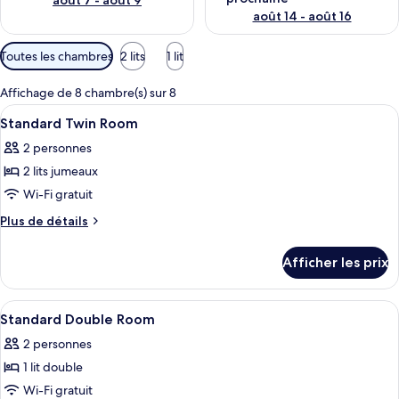
août 7 - août 9
août 14 - août 16
Filtres
Toutes les chambres
2 lits
1 lit
disponibles
pour
Affichage de 8 chambre(s) sur 8
les
Afficher
Une chambre d’hôtel avec un lit, des 
3
Standard Twin Room
chambres
toutes
2 personnes
les
2 lits jumeaux
photos
pour
Wi-Fi gratuit
ce
Plus
Plus de détails
type
de
détails
de
Afficher les prix
pour
chambre :
Standard
Standard
Twin
Afficher
Une chambre d’hôtel avec un lit, des 
2
Twin
Room
Standard Double Room
toutes
Room
2 personnes
les
1 lit double
photos
pour
Wi-Fi gratuit