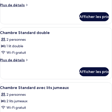
ce
Plus
Plus de détails
type
de
détails
de
Afficher les prix
pour
chambre :
Standard
Standard
Double
Afficher
Une chambre d’hôtel avec un grand lit,
8
Double
Room
Chambre Standard double
toutes
Room
2 personnes
les
1 lit double
photos
pour
Wi-Fi gratuit
ce
Plus
Plus de détails
type
de
détails
de
Afficher les prix
pour
chambre :
Chambre
Chambre
Standard
Afficher
Une chambre d’hôtel avec un grand lit,
7
Standard
double
Chambre Standard avec lits jumeaux
toutes
double
2 personnes
les
2 lits jumeaux
photos
pour
Wi-Fi gratuit