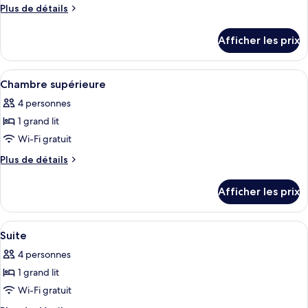
ce
Plus
Plus de détails
type
de
détails
de
Afficher les prix
pour
chambre :
Chambre
Chambre
Standard
Afficher
Une chambre d’hôtel avec un lit, un ca
5
Standard
avec
Chambre supérieure
toutes
lits
avec
4 personnes
jumeaux
les
lits
1 grand lit
photos
jumeaux
pour
Wi-Fi gratuit
ce
Plus
Plus de détails
type
de
détails
de
Afficher les prix
pour
chambre :
Chambre
Chambre
supérieure
Afficher
Une chambre d’hôtel avec un lit, un té
7
supérieure
Suite
toutes
4 personnes
les
1 grand lit
photos
pour
Wi-Fi gratuit
ce