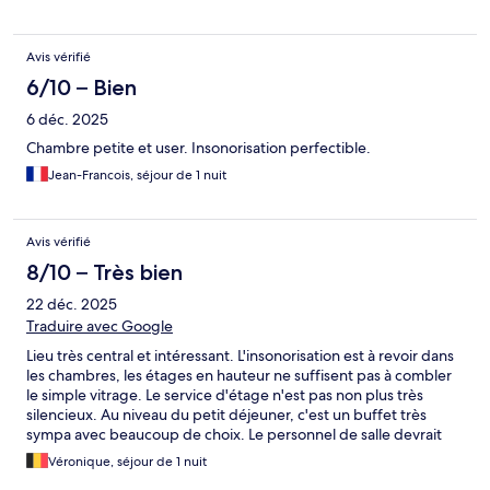
Avis vérifié
6/10 – Bien
6 déc. 2025
Chambre petite et user. Insonorisation perfectible.
Jean-Francois, séjour de 1 nuit
Avis vérifié
8/10 – Très bien
22 déc. 2025
Traduire avec Google
Lieu très central et intéressant. L'insonorisation est à revoir dans
les chambres, les étages en hauteur ne suffisent pas à combler
le simple vitrage. Le service d'étage n'est pas non plus très
silencieux. Au niveau du petit déjeuner, c'est un buffet très
sympa avec beaucoup de choix. Le personnel de salle devrait
être un peu plus attentif aux demandes des clients.
Véronique, séjour de 1 nuit