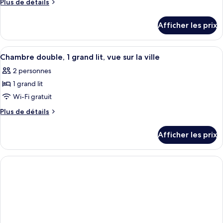
Plus
Plus de détails
type
de
détails
de
Afficher les prix
pour
chambre :
Suite
Suite
Afficher
Une chambre d’hôtel avec un grand lit,
5
Chambre double, 1 grand lit, vue sur la ville
toutes
2 personnes
les
1 grand lit
photos
pour
Wi-Fi gratuit
ce
Plus
Plus de détails
type
de
détails
de
Afficher les prix
pour
chambre :
Chambre
Chambre
double,
double,
1
grand
1
lit,
grand
vue
lit,
sur
la
vue
ville