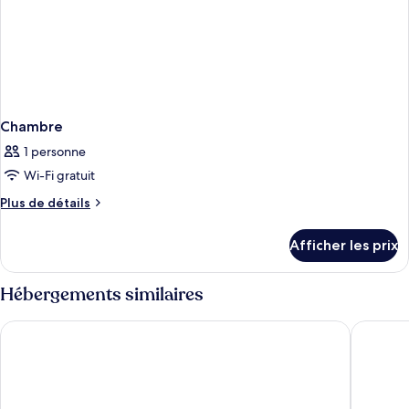
sur
la
ville
Chambre
1 personne
Wi-Fi gratuit
Plus
Plus de détails
de
détails
Afficher les prix
pour
Chambre
Hébergements similaires
Cardo Brussels, Autograph Collection
Hotel In