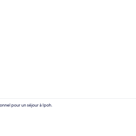
Conception 
nnel pour un séjour à Ipoh.
Commodité d