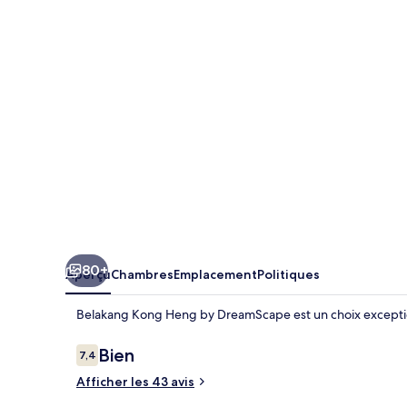
Kong
Heng
by
DreamScape
80+
Aperçu
Chambres
Emplacement
Politiques
Belakang Kong Heng by DreamScape est un choix exceptio
Avis
Bien
7,4
7,4 sur 10 –
Afficher les 43 avis