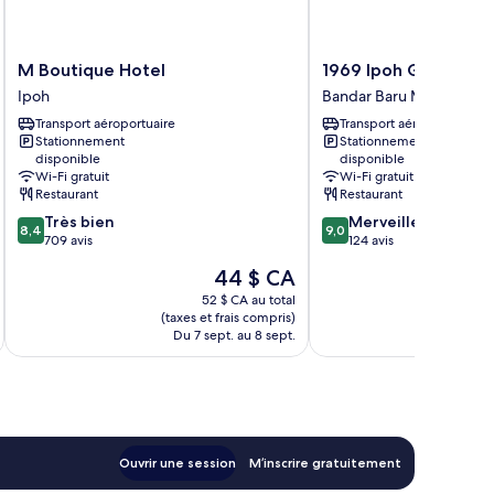
M
1969
M Boutique Hotel
1969 Ipoh Garden
Boutique
Ipoh
Ipoh
Bandar Baru Medan Ipo
Hotel
Garden
Transport aéroportuaire
Transport aéroportuaire
Ipoh
Bandar
Stationnement
Stationnement
Baru
disponible
disponible
Medan
Wi-Fi gratuit
Wi-Fi gratuit
Ipoh
Restaurant
Restaurant
8.4
9.0
Très bien
Merveilleux
8,4
9,0
sur
sur
709 avis
124 avis
10,
10,
Le
44 $ CA
Très
Merveilleux,
prix
bien,
124 avis
52 $ CA au total
est
(taxes et frais compris)
(taxe
709 avis
de
Du 7 sept. au 8 sept.
Du
44 $ CA
Ouvrir une session
M’inscrire gratuitement