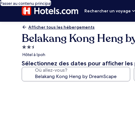
Passer au contenu principal
Rechercher un voyage
Afficher tous les hébergements
Belakang Kong Heng b
Hébergement
2.5 étoiles
Hôtel à Ipoh
Sélectionnez des dates pour afficher les 
Où allez-vous?
Galerie
de
photos
de
l’hébergement
Belakang