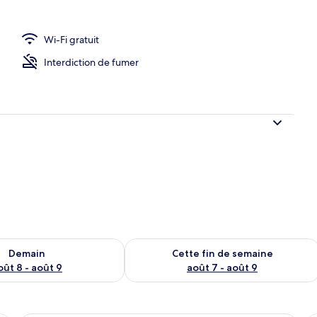
Wi-Fi gratuit
e l’hébergement
Interdiction de fumer
sponibilité pour demain août 8 - août 9
Vérifier la disponibilité pour cette fi
Demain
Cette fin de semaine
oût 8 - août 9
août 7 - août 9