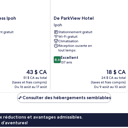
De
ess Ipoh
De ParkView Hotel
ParkView
Ipoh
Hotel
t gratuit
Stationnement gratuit
Ipoh
Wi-Fi gratuit
Climatisation
Réception ouverte en
tout temps
8.6
Excellent
8,6
sur
137 avis
10,
Le
Le
43 $ CA
18 $ CA
Excellent,
prix
prix
137 avis
51 $ CA au total
24 $ CA au total
est
est
(taxes et frais compris)
(taxes et frais compris)
de
de
Du 16 août au 17 août
Du 9 août au 10 août
43 $ CA
18 $ CA
Consulter des hébergements semblables
x réductions et avantages admissibles.
 d’aventures!