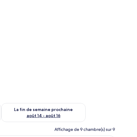
n de semaine août 7 - août 9
Vérifier la disponibilité pour la fin de semaine prochaine août 
La fin de semaine prochaine
août 14 - août 16
Affichage de 9 chambre(s) sur 9