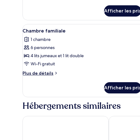
de
de
chambre :
détails
Afficher les pri
pour
Chambre
Chambre
(Duplex
(Duplex
Afficher
Une chambre d’hôtel avec quatr
Suite)
5
Suite)
Chambre familiale
toutes
1 chambre
les
6 personnes
photos
pour
4 lits jumeaux et 1 lit double
ce
Wi-Fi gratuit
type
Plus
Plus de détails
de
de
chambre :
détails
Afficher les pri
pour
Chambre
Chambre
familiale
familiale
Hébergements similaires
Hotel Excelsior
Cititel Expres