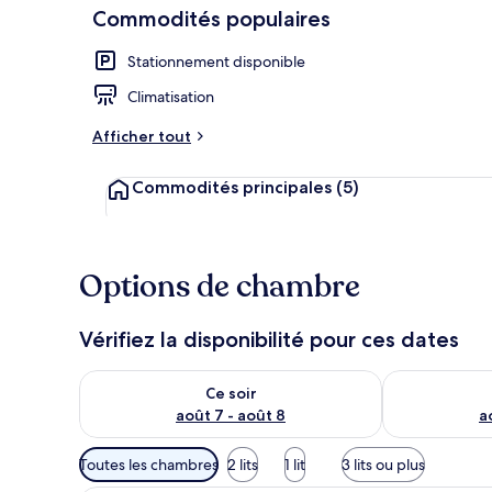
Commodités populaires
Stationnement disponible
Commodité d
Climatisation
Afficher tout
Commodités principales
(5)
Options de chambre
Vérifiez la disponibilité pour ces dates
Vérifier la disponibilité pour ce soir août 7 - août 8
Vérifier la di
Ce soir
août 7 - août 8
a
Filtres
Toutes les chambres
2 lits
1 lit
3 lits ou plus
disponibles