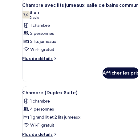
Afficher
Une chambre avec deux lits, un
pour
3
Chambre avec lits jumeaux, salle de bains commu
toutes
les
Bien
les
7,0
chambres
7,0 sur 10
(2 avis)
2 avis
photos
1 chambre
pour
2 personnes
ce
2 lits jumeaux
type
Wi-Fi gratuit
de
chambre :
Plus
Plus de détails
de
Chambre
détails
avec
Afficher les pri
pour
lits
Chambre
jumeaux,
avec
Afficher
Une chambre d’hôtel moderne ave
4
lits
Chambre (Duplex Suite)
salle
toutes
jumeaux,
de
1 chambre
salle
les
bains
de
4 personnes
photos
bains
commune
pour
1 grand lit et 2 lits jumeaux
commune
ce
Wi-Fi gratuit
type
Plus
Plus de détails