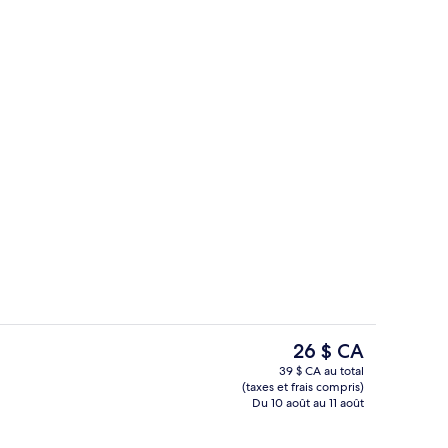
de l’immeuble
Chambre Deluxe (King) | Accès au Wi-F
Le
26 $ CA
prix
39 $ CA au total
actuel
(taxes et frais compris)
e l’hébergement
Chambre familiale | Accès au Wi-Fi (in
est
Du 10 août au 11 août
de 26 $ CA