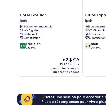
Hotel
Cititel
Hotel Excelsior
Cititel Expr
Excelsior
Express
Ipoh
Ipoh
Ipoh
Ipoh
Stationnement gratuit
Stationnemen
Ipoh
Wi-Fi gratuit
Wi-Fi gratuit
Restaurant
Restaurant
Climatisation
Climatisation
8.0
7.8
Très bien
Bien
8,0
7,8
sur
sur
910 avis
747 avis
10,
10,
Très
Bien,
Le
62 $ CA
bien,
747 avis
prix
75 $ CA au total
910 avis
est
(taxes et frais compris)
de
Du 5 sept. au 6 sept.
62 $ CA
Ouvrez une session pour accéder au
Plus de récompenses pour vivre plus