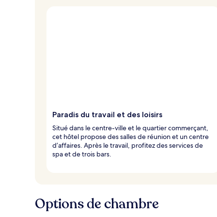
v
o
y
a
g
e
u
r
s
Paradis du travail et des loisirs
Situé dans le centre-ville et le quartier commerçant,
cet hôtel propose des salles de réunion et un centre
d’affaires. Après le travail, profitez des services de
spa et de trois bars.
Options de chambre