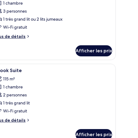
1 chambre
hotos
our
3 personnes
e
1 très grand lit ou 2 lits jumeaux
ype
Wi-Fi gratuit
e
us
us de détails
hambre :
e
ite,
tails
Afficher les prix
ur
errasse
ite,
laridge's)
rrasse
des fleurs de cerisier est accroché au mur, et une lampe se trouve sur une ta
une table ronde ornée d’un vase de fleurs, un téléviseur à écran plat et une
fficher
Un salon élégant avec une cheminée, un lustre
4
laridge's)
ook Suite
outes
115 m²
s
1 chambre
hotos
our
2 personnes
e
1 très grand lit
ype
Wi-Fi gratuit
e
us
us de détails
hambre :
e
rook
tails
Afficher les prix
ur
uite