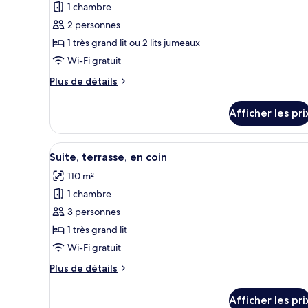
1 chambre
photos
pour
2 personnes
ce
1 très grand lit ou 2 lits jumeaux
type
Wi-Fi gratuit
de
Plus
Plus de détails
chambre :
de
Chambre,
détails
Afficher les pri
pour
balcon
Chambre,
(Mayfair)
balcon
Afficher
Un salon avec un canapé beige, 
6
(Mayfair)
Suite, terrasse, en coin
toutes
110 m²
les
1 chambre
photos
pour
3 personnes
ce
1 très grand lit
type
Wi-Fi gratuit
de
Plus
Plus de détails
chambre :
de
Suite,
détails
Afficher les pri
pour
terrasse,