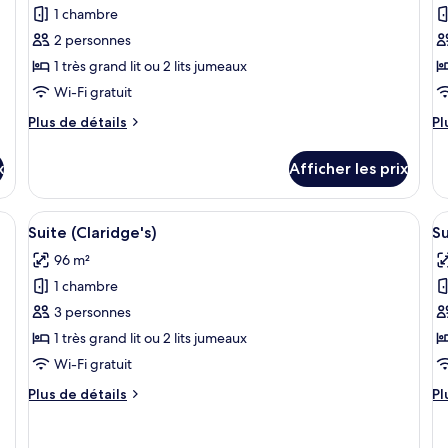
pour
p
1 chambre
ce
c
2 personnes
type
t
1 très grand lit ou 2 lits jumeaux
de
d
Wi-Fi gratuit
chambre :
c
Chambre
S
Plus
Pl
Plus de détails
Pl
(Claridge's)
de
(C
d
détails
dé
x
Afficher les prix
pour
po
Chambre
St
(Claridge's)
(C
ne cheminée en marbre, d’un fauteuil confortable et d’une bibliothèque rempli
Afficher
Suite (Claridge's) | Aire de séjour | Tél
A
5
Suite (Claridge's)
Su
toutes
t
96 m²
les
le
1 chambre
photos
p
pour
p
3 personnes
ce
c
1 très grand lit ou 2 lits jumeaux
type
t
Wi-Fi gratuit
de
d
Plus
Pl
Plus de détails
Pl
chambre :
c
de
d
Suite
Su
détails
dé
pour
po