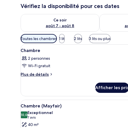
Vérifiez la disponibilité pour ces dates
Vérifier la disponibilité pour ce soir août 7 - août 8
Vérifier la di
Ce soir
août 7 - août 8
a
Filtres
Toutes les chambres
1 lit
2 lits
3 lits ou plus
disponibles
Afficher
Une chambre d’hôtel spacieuse,
pour
4
Chambre
toutes
les
2 personnes
les
chambres
Wi-Fi gratuit
photos
pour
Plus
Plus de détails
de
ce
détails
type
Afficher les pri
pour
de
Chambre
chambre :
Afficher
Une chambre spacieuse avec un 
5
Chambre
Chambre (Mayfair)
toutes
Exceptionnel
les
10,0
10,0 sur 10
(7 avis)
7 avis
photos
40 m²