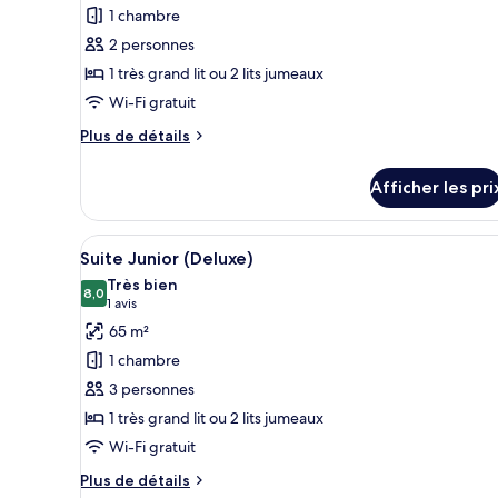
pour
1 chambre
ce
2 personnes
type
1 très grand lit ou 2 lits jumeaux
de
Wi-Fi gratuit
chambre :
Chambre
Plus
Plus de détails
(Mayfair)
de
détails
Afficher les pri
pour
Chambre
(Mayfair)
Afficher
Un salon bien éclairé, doté d’u
5
Suite Junior (Deluxe)
toutes
Très bien
les
8,0
8,0 sur 10
(1 avis)
1 avis
photos
65 m²
pour
1 chambre
ce
3 personnes
type
1 très grand lit ou 2 lits jumeaux
de
Wi-Fi gratuit
chambre :
Suite
Plus
Plus de détails