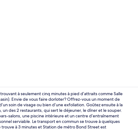
Piscine intér
trouvant à seulement cinq minutes à pied d’attraits comme Salle
asin). Envie de vous faire dorloter? Offrez-vous un moment de
un soin de visage ou bien d’une exfoliation. Goûtez ensuite à la
2 restaurants
un des 2 restaurants, qui sert le déjeuner, le dîner et le souper.
 bars-salons, une piscine intérieure et un centre d’entraînement
sonnel serviable. Le transport en commun se trouve à quelques
e trouve à 3 minutes et Station de métro Bond Street est