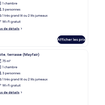
our
1 chambre
e
3 personnes
ype
1 très grand lit ou 2 lits jumeaux
e
Wi-Fi gratuit
hambre :
tudio
us
us de détails
laridge's)
e
tails
Afficher les prix
ur
udio
laridge's)
e de livres et d’objets décoratifs.
éviseur à DEL, films payants
fficher
Un salon moderne avec une cheminée, deux fau
6
ite, terrasse (Mayfair)
outes
75 m²
s
1 chambre
hotos
our
3 personnes
e
1 très grand lit ou 2 lits jumeaux
ype
Wi-Fi gratuit
e
us
us de détails
hambre :
e
ite,
tails
ur