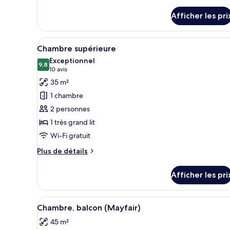
Junior
de
détails
(Deluxe)
Afficher les pri
pour
Suite
Junior
Afficher
Une chambre d’hôtel avec un gr
4
(Deluxe)
Chambre supérieure
toutes
Exceptionnel
les
9,8
9,8 sur 10
(10 avis)
10 avis
photos
35 m²
pour
1 chambre
ce
2 personnes
type
1 très grand lit
de
Wi-Fi gratuit
chambre :
Chambre
Plus
Plus de détails
supérieure
de
détails
Afficher les pri
pour
Chambre
supérieure
Afficher
Une chambre d’hôtel avec un gr
5
Chambre, balcon (Mayfair)
toutes
45 m²
les