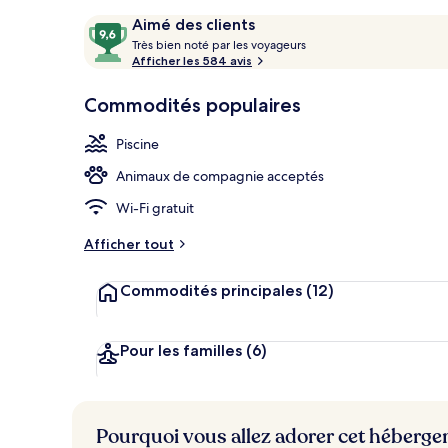
Extérieur
Avis
9,6
Aimé des clients
T
sur
Très bien noté par les voyageurs
r
Afficher les 584 avis
10,
è
Aimé
s
Commodités populaires
des
clients
b
Piscine
i
e
Animaux de compagnie acceptés
n
Wi-Fi gratuit
n
o
Afficher tout
t
é
Commodités principales
(12)
p
a
r
Pour les familles
(6)
l
e
s
Pourquoi vous allez adorer cet héberg