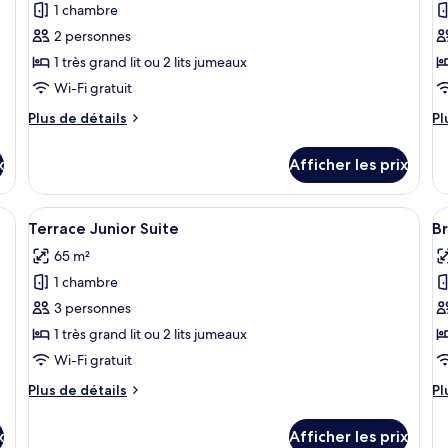
1 chambre
photos
p
pour
p
2 personnes
ce
c
1 très grand lit ou 2 lits jumeaux
type
t
Wi-Fi gratuit
de
d
Plus
Pl
Plus de détails
Pl
chambre :
c
de
d
Chambre,
Su
détails
dé
x
Afficher les prix
pour
po
balcon
t
Chambre,
Su
(Claridge's)
(C
balcon
te
une table basse en bois et un fauteuil gris. Un tableau encadré représentant 
Afficher
Un salon moderne avec un canapé gris, 
A
5
(Claridge's)
(C
Terrace Junior Suite
Br
toutes
t
65 m²
les
le
1 chambre
photos
p
pour
p
3 personnes
ce
c
1 très grand lit ou 2 lits jumeaux
type
t
Wi-Fi gratuit
de
d
Plus
Pl
Plus de détails
Pl
chambre :
c
de
d
Terrace
B
détails
dé
x
Afficher les prix
pour
po
Junior
S