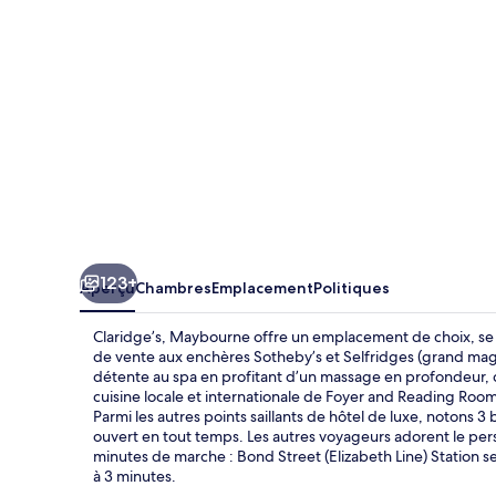
123+
Aperçu
Chambres
Emplacement
Politiques
Claridge’s, Maybourne offre un emplacement de choix, se 
de vente aux enchères Sotheby’s et Selfridges (grand mag
détente au spa en profitant d’un massage en profondeur, d’
cuisine locale et internationale de Foyer and Reading Room, 
Parmi les autres points saillants de hôtel de luxe, notons 3
ouvert en tout temps. Les autres voyageurs adorent le per
minutes de marche : Bond Street (Elizabeth Line) Station s
à 3 minutes.