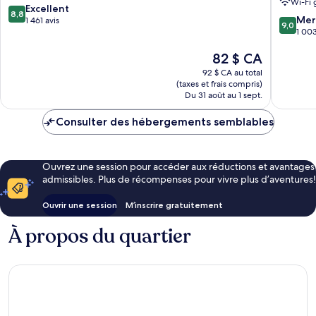
Wi-Fi 
Nhuan
8.8
Excellent
8,8
9.0
Mer
sur
1 461 avis
9,0
sur
1 003
10,
10,
Excellent,
Le
82 $ CA
Merveill
1 461 avis
prix
1 003 av
92 $ CA au total
est
(taxes et frais compris)
de
Du 31 août au 1 sept.
82 $ CA
Consulter des hébergements semblables
Ouvrez une session pour accéder aux réductions et avantages
admissibles. Plus de récompenses pour vivre plus d’aventures!
Ouvrir une session
M’inscrire gratuitement
À propos du quartier