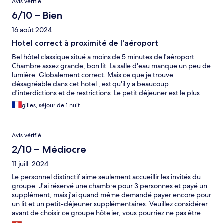
Avis vérifié
6/10 – Bien
16 août 2024
Hotel correct à proximité de l'aéroport
Bel hôtel classique situé a moins de 5 minutes de l'aéroport.
Chambre assez grande, bon lit. La salle d'eau manque un peu de
lumière. Globalement correct. Mais ce que je trouve
désagréable dans cet hotel , est qu'il y a beaucoup
d'interdictions et de restrictions. Le petit déjeuner est le plus
mauvais que j'ai eu depuis au moins 2 ans !
gilles, séjour de 1 nuit
Avis vérifié
2/10 – Médiocre
11 juill. 2024
Le personnel distinctif aime seulement accueillir les invités du
groupe. J'ai réservé une chambre pour 3 personnes et payé un
supplément, mais j'ai quand même demandé payer encore pour
un lit et un petit-déjeuner supplémentaires. Veuillez considérer
avant de choisir ce groupe hôtelier, vous pourriez ne pas être
satisfait pendant votre séjour.