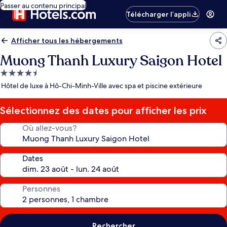
Passer au contenu principal
Télécharger l’appli
Afficher tous les hébergements
Muong Thanh Luxury Saigon Hotel
Hébergement
4.5 étoiles
Hôtel de luxe à Hô-Chi-Minh-Ville avec spa et piscine extérieure
Sélectionnez des dates pour afficher les prix
Où allez-vous?
Dates
Personnes
Rechercher