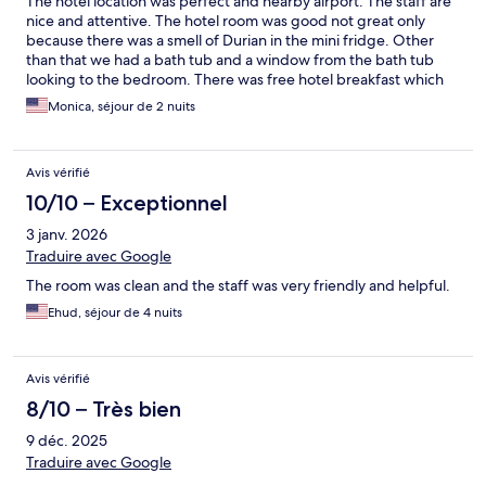
The hotel location was perfect and nearby airport. The staff are
nice and attentive. The hotel room was good not great only
because there was a smell of Durian in the mini fridge. Other
than that we had a bath tub and a window from the bath tub
looking to the bedroom. There was free hotel breakfast which
was a plus.
Monica, séjour de 2 nuits
Avis vérifié
10/10 – Exceptionnel
3 janv. 2026
Traduire avec Google
The room was clean and the staff was very friendly and helpful.
Ehud, séjour de 4 nuits
Avis vérifié
8/10 – Très bien
9 déc. 2025
Traduire avec Google