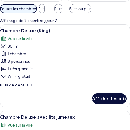
Filtres
Toutes les chambres
1 lit
2 lits
3 lits ou plus
disponibles
pour
Affichage de 7 chambre(s) sur 7
les
Afficher
Une chambre d’hôtel avec un grand lit
13
Chambre Deluxe (King)
chambres
toutes
Vue sur la ville
les
30 m²
photos
pour
1 chambre
ce
3 personnes
type
1 très grand lit
de
Wi-Fi gratuit
chambre :
Plus
Plus de détails
Chambre
de
Deluxe
détails
Afficher les prix
(King)
pour
Chambre
Deluxe
Afficher
Une chambre d’hôtel avec deux lits, un
6
(King)
Chambre Deluxe avec lits jumeaux
toutes
Vue sur la ville
les