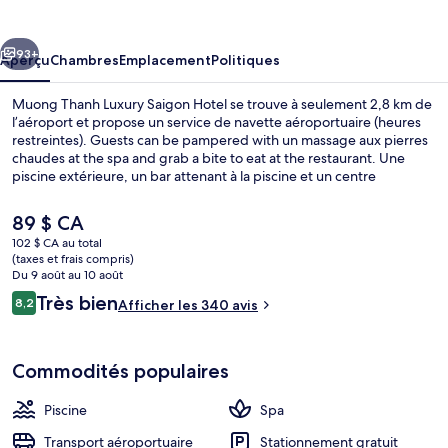
Thanh
Luxury
cédent
Suivant
Saigon
93+
Aperçu
Chambres
Emplacement
Politiques
Hotel
Muong Thanh Luxury Saigon Hotel se trouve à seulement 2,8 km de
l’aéroport et propose un service de navette aéroportuaire (heures
restreintes). Guests can be pampered with un massage aux pierres
chaudes at the spa and grab a bite to eat at the restaurant. Une
piscine extérieure, un bar attenant à la piscine et un centre
d’entraînement physique comptent parmi les autres points saillants
de hôtel de luxe. Le personnel serviable et la proximité de l’aéroport
Le
89 $ CA
sont des éléments populaires auprès des voyageurs.
prix
102 $ CA au total
actuel
(taxes et frais compris)
Coin salon du hall
est
Du 9 août au 10 août
de 89 $ CA
Avis
Très bien
8,2
Afficher les 340 avis
8,2 sur 10 –
Commodités populaires
Piscine
Spa
Transport aéroportuaire
Stationnement gratuit