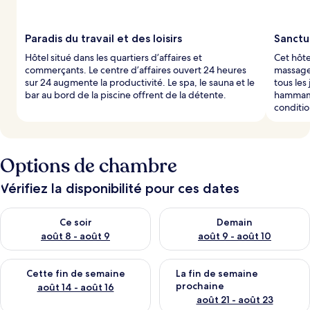
Paradis du travail et des loisirs
Sanctu
Hôtel situé dans les quartiers d’affaires et
Cet hôte
commerçants. Le centre d’affaires ouvert 24 heures
massages
sur 24 augmente la productivité. Le spa, le sauna et le
tous les
bar au bord de la piscine offrent de la détente.
hammam 
conditi
Options de chambre
Vérifiez la disponibilité pour ces dates
Vérifier la disponibilité pour ce soir août 8 - août 9
Vérifier la disponibilité pour 
Ce soir
Demain
août 8 - août 9
août 9 - août 10
Vérifier la disponibilité pour cette fin de semaine août 14 - aoû
Vérifier la disponibilité pour 
Cette fin de semaine
La fin de semaine
prochaine
août 14 - août 16
août 21 - août 23