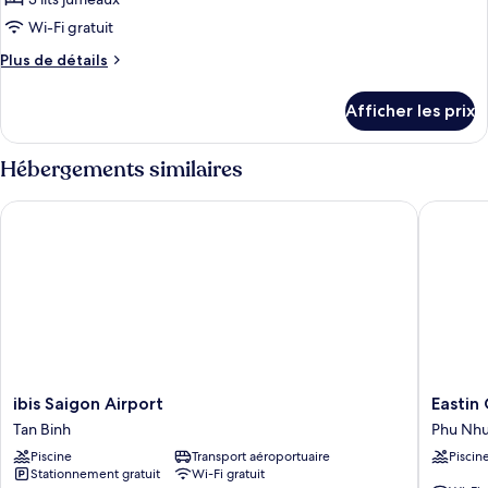
photos
pour
Wi-Fi gratuit
ce
Plus
Plus de détails
type
de
détails
de
Afficher les prix
pour
chambre :
Deluxe
Deluxe
Triple
Hébergements similaires
Triple
ibis Saigon Airport
Eastin G
ibis
Eastin
ibis Saigon Airport
Eastin
Saigon
Grand
Tan Binh
Phu Nh
Airport
Hotel
Piscine
Transport aéroportuaire
Piscin
Tan
Saigon
Stationnement gratuit
Wi-Fi gratuit
Binh
Phu