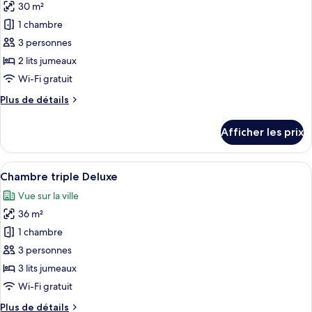
30 m²
photos
pour
1 chambre
ce
3 personnes
type
2 lits jumeaux
de
Wi-Fi gratuit
chambre :
Plus
Plus de détails
Chambre
de
Deluxe
détails
Afficher les prix
avec
pour
Chambre
lits
Deluxe
Afficher
Une chambre d’hôtel avec deux lits, un
jumeaux
5
avec
Chambre triple Deluxe
toutes
lits
Vue sur la ville
jumeaux
les
36 m²
photos
pour
1 chambre
ce
3 personnes
type
3 lits jumeaux
de
Wi-Fi gratuit
chambre :
Plus
Plus de détails