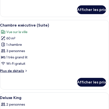
Chambre
de
triple
détails
Afficher les prix
Deluxe
pour
Chambre
triple
Afficher
Une chambre d’hôtel moderne équipée d
9
Deluxe
Chambre exécutive (Suite)
toutes
Vue sur la ville
les
60 m²
photos
pour
1 chambre
ce
3 personnes
type
1 très grand lit
de
Wi-Fi gratuit
chambre :
Plus
Plus de détails
Chambre
de
exécutive
détails
Afficher les prix
(Suite)
pour
Chambre
exécutive
Afficher
Literie de qualité, minibar, coffre-fort
13
(Suite)
Deluxe King
toutes
2 personnes
les