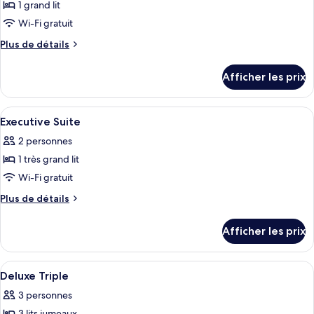
1 grand lit
photos
pour
Wi-Fi gratuit
ce
Plus
Plus de détails
type
de
détails
de
Afficher les prix
pour
chambre :
Deluxe
Deluxe
King
Afficher
Literie de qualité, minibar, coffre-fort
14
King
Executive Suite
toutes
2 personnes
les
1 très grand lit
photos
pour
Wi-Fi gratuit
ce
Plus
Plus de détails
type
de
détails
de
Afficher les prix
pour
chambre :
Executive
Executive
Suite
Afficher
Literie de qualité, minibar, coffre-fort
4
Suite
Deluxe Triple
toutes
3 personnes
les
3 lits jumeaux