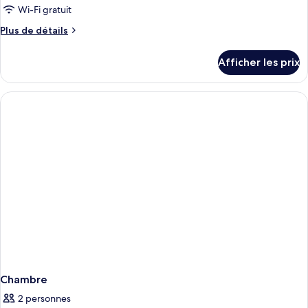
de
Wi-Fi gratuit
chambre :
Plus
Plus de détails
Ocean
de
City
détails
Afficher les prix
View
pour
Ocean
Deluxe
City
Twin
View
Deluxe
Twin
Chambre
2 personnes