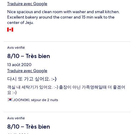
Traduire avec Google
Nice spacious and clean room with washer and small kitchen.
Excellent bakery around the corner and 15 min walk to the
center of Jeju.
Avis vérifié
8/10 – Très bien
13 août 2020
Traduire avec Google
다시 또 가고 싶어요. :-)
객실 내 세탁기가 있어요. :-) 출장이 아닌 가족영해일때 더 좋겠어
요 :-)
JOONGKI, séjour de 2 nuits
Avis vérifié
8/10 – Très bien