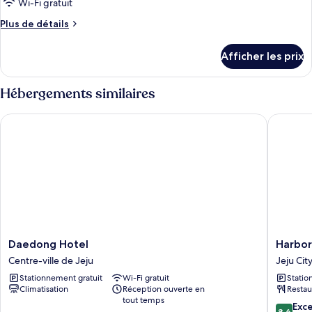
pour
Wi-Fi gratuit
ce
Plus
Plus de détails
type
de
détails
de
Afficher les prix
pour
chambre :
Ocean
Ocean
City
Hébergements similaires
City
View
Deluxe
View
Daedong Hotel
Harbor H
Twin
Deluxe
Room
Twin
Room
Daedong
Harbor
Daedong Hotel
Harbor
Hotel
Hotel
Centre-ville de Jeju
Jeju Cit
Centre-
Jeju
Stationnement gratuit
Wi-Fi gratuit
Statio
ville
City
Climatisation
Réception ouverte en
Restau
de
tout temps
Jeju
8.6
Exce
8,6