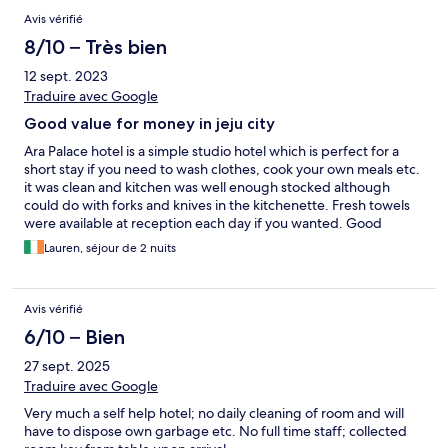
Avis vérifié
8/10 – Très bien
12 sept. 2023
Traduire avec Google
Good value for money in jeju city
Ara Palace hotel is a simple studio hotel which is perfect for a
short stay if you need to wash clothes, cook your own meals etc.
it was clean and kitchen was well enough stocked although
could do with forks and knives in the kitchenette. Fresh towels
were available at reception each day if you wanted. Good
location near Jeju city hall.
Lauren, séjour de 2 nuits
Avis vérifié
6/10 – Bien
27 sept. 2025
Traduire avec Google
Very much a self help hotel; no daily cleaning of room and will
have to dispose own garbage etc. No full time staff; collected