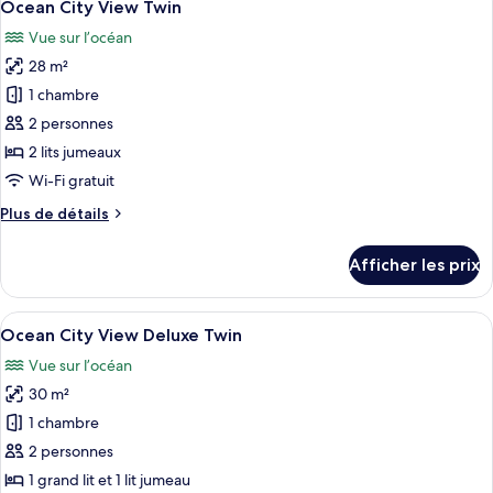
24
View
Ocean City View Twin
toutes
Vue sur l’océan
les
28 m²
photos
pour
1 chambre
ce
2 personnes
type
2 lits jumeaux
de
Wi-Fi gratuit
chambre :
Plus
Plus de détails
Ocean
de
City
détails
Afficher les prix
View
pour
Ocean
Twin
City
Afficher
Une pièce moderne avec une table grise
15
View
Ocean City View Deluxe Twin
toutes
Twin
Vue sur l’océan
les
30 m²
photos
pour
1 chambre
ce
2 personnes
type
1 grand lit et 1 lit jumeau