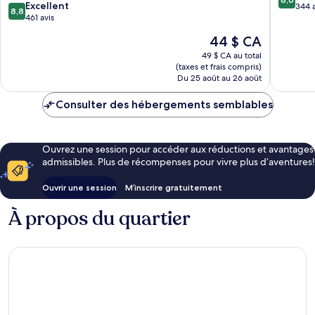
8.8
Excellent
sur
344 a
8,8
sur
461 avis
10,
10,
Excellen
Le
44 $ CA
Excellent,
344 avis
prix
461 avis
49 $ CA au total
est
(taxes et frais compris)
de
Du 25 août au 26 août
44 $ CA
Consulter des hébergements semblables
Ouvrez une session pour accéder aux réductions et avantages
admissibles. Plus de récompenses pour vivre plus d’aventures!
Ouvrir une session
M’inscrire gratuitement
À propos du quartier