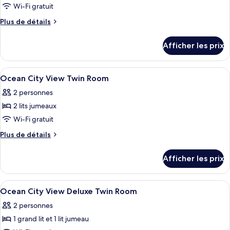
Wi-Fi gratuit
Plus
Plus de détails
de
détails
Afficher les prix
pour
Chambre
Afficher
Bureau, espace de travail pour ordina
8
Ocean City View Twin Room
toutes
2 personnes
les
2 lits jumeaux
photos
pour
Wi-Fi gratuit
ce
Plus
Plus de détails
type
de
détails
de
Afficher les prix
pour
chambre :
Ocean
Ocean
City
Afficher
Une chambre d’hôtel avec un lit, un bu
7
City
View
Ocean City View Deluxe Twin Room
toutes
Twin
View
2 personnes
Room
les
Twin
1 grand lit et 1 lit jumeau
photos
Room