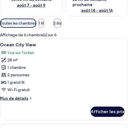
prochaine
août 7 - août 9
août 14 - août 16
Filtres
Toutes les chambres
1 lit
2 lits
disponibles
pour
Affichage de 6 chambre(s) sur 6
les
Afficher
Une cuisine compacte équipée d’un lave
34
Ocean City View
chambres
toutes
Vue sur l’océan
les
28 m²
photos
pour
1 chambre
ce
2 personnes
type
1 grand lit
de
Wi-Fi gratuit
chambre :
Plus
Plus de détails
Ocean
de
City
détails
Afficher les prix
View
pour
Ocean
City
Afficher
Une chambre d’hôtel de taille réduite 