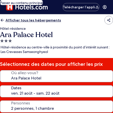
Passer au contenu principal
Télécharger l’appli
Afficher tous les hébergements
Hôtel-résidence
Ara Palace Hotel
Hébergement
3.0 étoiles
Hôtel-résidence au centre-ville à proximité du point d’intérêt suivant :
Les Crevasses Samseonghyeol
Sélectionnez des dates pour afficher les prix
Où allez-vous?
Dates
Personnes