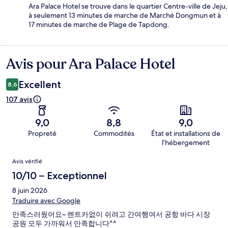
Ara Palace Hotel se trouve dans le quartier Centre-ville de Jeju,
à seulement 13 minutes de marche de Marché Dongmun et à
17 minutes de marche de Plage de Tapdong.
Avis pour Ara Palace Hotel
Avis
Excellent
8,6
107 avis
9,0
8,8
9,0
Propreté
Commodités
État et installations de
l’hébergement
Avis
Avis vérifié
10/10 – Exceptionnel
8 juin 2026
Traduire avec Google
만족스러웠어요~ 렌트카없이 쉬려고 간여행여서 공항 바다 시장
공원 모두 가까워서 만족합니다^^