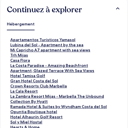
Continuez à explorer
Hébergement
A
Apartamentos Turísticos Yamasol
p
L
Lubina del Sol - Apartment by the sea
a
u
M
Mi Capricho A7 apartment with sea views
r
b
i
T
Trh Mijas
t
i
C
r
C
Casa Flora
a
n
a
h
a
L
La Costa Paradise - Amazing Beachfront
m
a
p
M
s
a
Apartment, Glazed Terrace With Sea Views
e
d
r
i
a
C
H
Hotel Tamisa Golf
n
e
i
j
F
o
o
G
Gran Hotel Costa del Sol
t
l
c
a
l
s
t
r
C
Crown Resorts Club Marbella
o
S
h
s
o
t
e
a
r
L
La Cala Resort
s
o
o
r
a
l
n
o
a
L
La Zambra Resort Mijas - Marbella The Unbound
T
l
A
:
a
P
T
H
w
C
a
Collection By Hyatt
u
-
7
l
a
a
o
n
a
Z
R
Ramada Hotel & Suites by Wyndham Costa del Sol
r
A
a
i
:
r
m
t
R
l
a
a
O
Opuntia Boutique hotel
í
p
p
e
l
a
i
e
e
a
m
m
p
H
Hotel Alhaurín Golf Resort
s
a
a
n
i
d
s
l
s
R
b
a
u
o
S
Sol y Miel Hostal
t
r
r
o
e
i
a
C
o
e
r
d
n
t
o
H
Hearts & Home