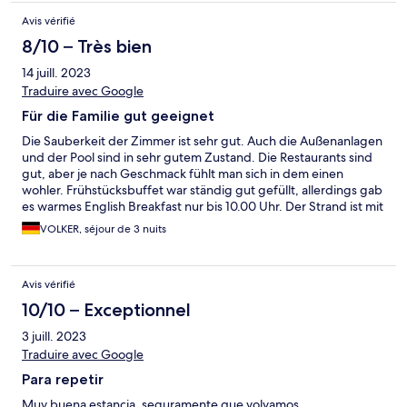
Avis vérifié
8/10 – Très bien
14 juill. 2023
Traduire avec Google
Für die Familie gut geeignet
Die Sauberkeit der Zimmer ist sehr gut. Auch die Außenanlagen
und der Pool sind in sehr gutem Zustand. Die Restaurants sind
gut, aber je nach Geschmack fühlt man sich in dem einen
wohler. Frühstücksbuffet war ständig gut gefüllt, allerdings gab
es warmes English Breakfast nur bis 10.00 Uhr. Der Strand ist mit
der Bimmelbahn erreichbar aber das Wasser wird nach einigen
VOLKER, séjour de 3 nuits
Metern schon recht tief Alles in allem ein guter Familienurlaub
Avis vérifié
10/10 – Exceptionnel
3 juill. 2023
Traduire avec Google
Para repetir
Muy buena estancia, seguramente que volvamos