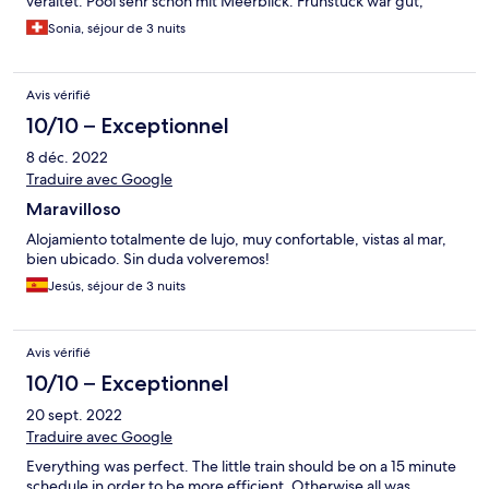
veraltet. Pool sehr schön mit Meerblick. Frühstück war gut,
frisch und gute Auswahl
Sonia, séjour de 3 nuits
Avis vérifié
10/10 – Exceptionnel
8 déc. 2022
Traduire avec Google
Maravilloso
Alojamiento totalmente de lujo, muy confortable, vistas al mar,
bien ubicado. Sin duda volveremos!
Jesús, séjour de 3 nuits
Avis vérifié
10/10 – Exceptionnel
20 sept. 2022
Traduire avec Google
Everything was perfect. The little train should be on a 15 minute
schedule in order to be more efficient. Otherwise all was