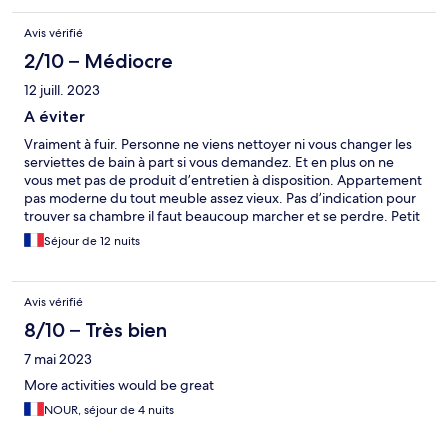
Avis vérifié
2/10 – Médiocre
12 juill. 2023
A éviter
Vraiment à fuir. Personne ne viens nettoyer ni vous changer les
serviettes de bain à part si vous demandez. Et en plus on ne
vous met pas de produit d’entretien à disposition. Appartement
pas moderne du tout meuble assez vieux. Pas d’indication pour
trouver sa chambre il faut beaucoup marcher et se perdre. Petit
déjeuner très basique pas beaucoup de choix si vous voulez une
Séjour de 12 nuits
omelette il faut payer 5€. Le seul truc positif c’est la vue vers la
plage, et la piscine. Bref ne perdez pas votre argent il y a bcp
mieux.
Avis vérifié
8/10 – Très bien
7 mai 2023
More activities would be great
NOUR, séjour de 4 nuits