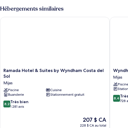
Hébergements similaires
Ramada Hotel & Suites by Wyndham Costa del Sol
Wyndham
Ramada
Wyndh
Ramada Hotel & Suites by Wyndham Costa del
Wyndha
Hotel
Grand
Sol
Mijas
&
Costa
Mijas
Piscin
Suites
del
Statio
by
Piscine
Cuisine
Sol
Buanderie
Stationnement gratuit
Wyndham
Mijas
8.4
Trè
8,4
Costa
sur
728 a
8.2
Très bien
8,2
del
10,
sur
1 281 avis
Sol
Très
10,
Mijas
bien,
Très
Le
207 $ CA
728 avis
bien,
prix
228 $ CA au total
1 281 avis