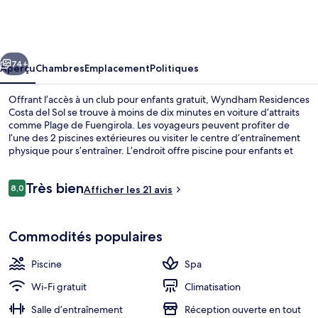
Wyndham
Residences
Costa
cédent
Suivant
del
74+
Aperçu
Chambres
Emplacement
Politiques
Sol
Offrant l’accès à un club pour enfants gratuit, Wyndham Residences
Costa del Sol se trouve à moins de dix minutes en voiture d’attraits
comme Plage de Fuengirola. Les voyageurs peuvent profiter de
l’une des 2 piscines extérieures ou visiter le centre d’entraînement
physique pour s’entraîner. L’endroit offre piscine pour enfants et
casse-croûte/charcuterie. De plus, parmi les commodités dans les
chambres figurent des réfrigérateurs et des fours à micro-ondes.
Avis
Très bien
8,0
Afficher les 21 avis
8,0 sur 10 –
Détail de l’extérieur
Commodités populaires
Piscine
Spa
Wi-Fi gratuit
Climatisation
Salle d’entraînement
Réception ouverte en tout