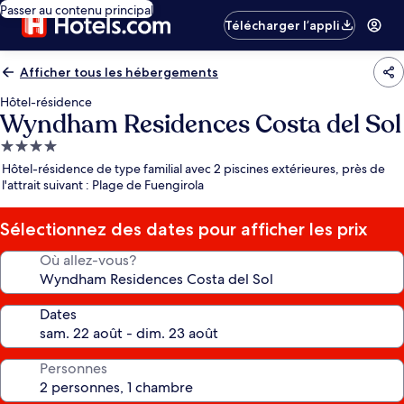
Passer au contenu principal
Télécharger l’appli
Afficher tous les hébergements
Hôtel-résidence
Wyndham Residences Costa del Sol
Hébergement
4.0 étoiles
Hôtel-résidence de type familial avec 2 piscines extérieures, près de
l'attrait suivant : Plage de Fuengirola
Sélectionnez des dates pour afficher les prix
Où allez-vous?
Dates
Personnes