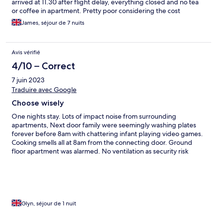
arrived at 11.30 after flight delay, everything closed and no tea
or coffee in apartment. Pretty poor considering the cost
James, séjour de 7 nuits
Avis vérifié
4/10 – Correct
7 juin 2023
Traduire avec Google
Choose wisely
One nights stay. Lots of impact noise from surrounding
apartments, Next door family were seemingly washing plates
forever before 8am with chattering infant playing video games.
Cooking smells all at 8am from the connecting door. Ground
floor apartment was alarmed. No ventilation as security risk
leaving patio doors open. Blinds had a huge gap so anyone
passing could watch someone sleeping. Travertine floor needs
repair. Poor management and contra logical directions for
registration upon arrival.
Glyn, séjour de 1 nuit