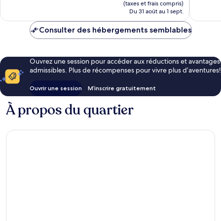
est
(taxes et frais compris)
de
Du 31 août au 1 sept.
207 $ CA
Consulter des hébergements semblables
Ouvrez une session pour accéder aux réductions et avantages
admissibles. Plus de récompenses pour vivre plus d’aventures!
Ouvrir une session
M’inscrire gratuitement
À propos du quartier