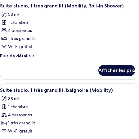
Afficher
Une chambre d’hôtel avec un lit, un bur
très
9
1
Suite studio, 1 très grand lit (Mobility, Roll-In Shower)
toutes
grand
très
38 m²
grand
les
lit
lit
1 chambre
photos
(Hearing
(Hearing
pour
4 personnes
Accessible)
Accessible)
ce
1 très grand lit
type
Wi-Fi gratuit
de
Plus
Plus de détails
chambre :
de
Suite
détails
Afficher les prix
pour
studio,
Suite
1
studio,
Afficher
Une chambre d’hôtel avec un lit, un bur
très
9
1
Suite studio, 1 très grand lit, baignoire (Mobility)
toutes
grand
très
38 m²
grand
les
lit
lit
1 chambre
photos
(Mobility,
(Mobility,
pour
4 personnes
Roll-
Roll-
ce
In
In
1 très grand lit
Shower)
type
Shower)
Wi-Fi gratuit
de