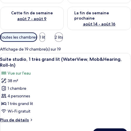
Vérifier la disponibilité pour cette fin de semaine août 7 - aoû
Vérifier la disponibilité pour 
Cette fin de semaine
La fin de semaine
prochaine
août 7 - août 9
août 14 - août 16
Filtres
Toutes les chambres
1 lit
2 lits
disponibles
pour
Affichage de 19 chambre(s) sur 19
les
Afficher
Une chambre d’hôtel avec un lit, un b
7
Suite studio, 1 très grand lit (WaterView, Mob&Hearing,
chambres
toutes
Roll-In)
les
Vue sur l’eau
photos
38 m²
pour
1 chambre
ce
type
4 personnes
de
1 très grand lit
chambre :
Wi-Fi gratuit
Suite
Plus
Plus de détails
studio,
de
1
détails