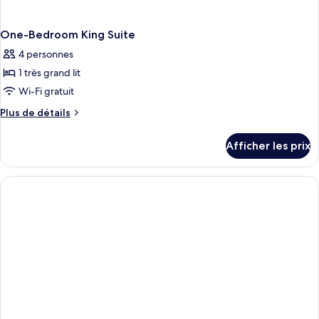
One-Bedroom King Suite
4 personnes
1 très grand lit
Wi-Fi gratuit
Plus
Plus de détails
de
détails
Afficher les prix
pour
One-
Bedroom
King
Suite