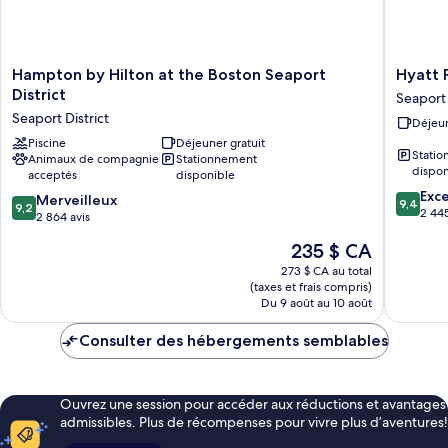
Hampton
Hyatt
Hampton by Hilton at the Boston Seaport
Hyatt 
by
Place
District
Seaport 
Hilton
Boston/
Seaport District
Déjeun
at
District
the
Piscine
Déjeuner gratuit
Seaport
Stati
Animaux de compagnie
Stationnement
Boston
District
dispon
acceptés
disponible
Seaport
9.4
Exc
District
9.2
Merveilleux
9,4
9,2
sur
2 445
Seaport
sur
2 864 avis
10,
District
10,
Le
235 $ CA
Exceptio
Merveilleux,
prix
2 445 av
2 864 avis
273 $ CA au total
est
(taxes et frais compris)
de
Du 9 août au 10 août
235 $ CA
Consulter des hébergements semblables
Ouvrez une session pour accéder aux réductions et avantages
admissibles. Plus de récompenses pour vivre plus d’aventures!