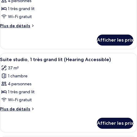
pour
Roll-
4 personnes
Mobility,
ce
In,
Roll-
1 très grand lit
In,
type
Water
Wi-Fi gratuit
Water
de
View)
View)
Plus
Plus de détails
chambre :
de
Suite,
détails
Afficher les prix
pour
1
Suite,
très
1
Afficher
Une chambre d’hôtel avec un lit, un bur
grand
9
très
Suite studio, 1 très grand lit (Hearing Accessible)
toutes
lit
grand
37 m²
lit
les
1 chambre
photos
pour
4 personnes
ce
1 très grand lit
type
Wi-Fi gratuit
de
Plus
Plus de détails
chambre :
de
Suite
détails
Afficher les prix
pour
studio,
Suite
1
studio,