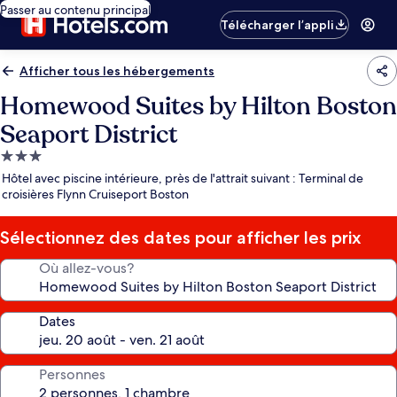
Passer au contenu principal
Télécharger l’appli
Afficher tous les hébergements
Homewood Suites by Hilton Boston
Seaport District
Hébergement
3.0 étoiles
Hôtel avec piscine intérieure, près de l'attrait suivant : Terminal de
croisières Flynn Cruiseport Boston
Sélectionnez des dates pour afficher les prix
Où allez-vous?
Dates
Personnes