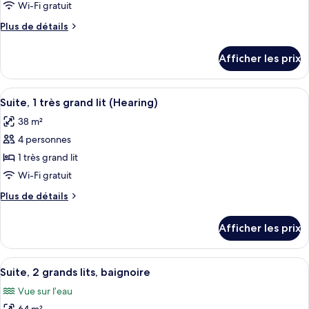
chambre :
Wi-Fi gratuit
Suite
Plus
Plus de détails
studio,
de
1
détails
Afficher les prix
pour
très
Suite
grand
studio,
Afficher
Une chambre d’hôtel équipée d’un canap
lit,
6
1
Suite, 1 très grand lit (Hearing)
toutes
baignoire
très
38 m²
grand
les
(WaterView,
lit,
4 personnes
photos
Mobility)
baignoire
pour
1 très grand lit
(WaterView,
ce
Mobility)
Wi-Fi gratuit
type
Plus
Plus de détails
de
de
chambre :
détails
Afficher les prix
pour
Suite,
Suite,
1
1
Afficher
Une chambre d’hôtel avec deux lits, une
très
8
très
Suite, 2 grands lits, baignoire
toutes
grand
grand
Vue sur l’eau
lit
les
lit
(Hearing)