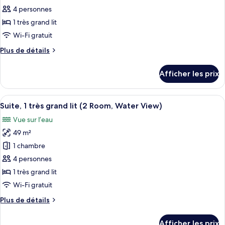
Room)
Room)
pour
4 personnes
ce
1 très grand lit
type
Wi-Fi gratuit
de
Plus
Plus de détails
chambre :
de
Suite
détails
Afficher les prix
pour
studio,
Suite
1
studio,
Afficher
Une chambre d’hôtel équipée d’un canap
très
6
1
Suite, 1 très grand lit (2 Room, Water View)
toutes
grand
très
Vue sur l’eau
grand
les
lit
lit
49 m²
photos
pour
1 chambre
ce
4 personnes
type
1 très grand lit
de
Wi-Fi gratuit
chambre :
Plus
Plus de détails
Suite,
de
1
détails
Afficher les prix