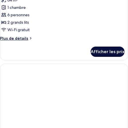
64 m²
photos
(Hearing)
pour
1 chambre
ce
6 personnes
type
2 grands lits
de
Wi-Fi gratuit
chambre :
Plus
Plus de détails
Suite,
de
2
détails
Afficher les prix
grands
pour
Suite,
lits,
2
baignoire
grands
lits,
baignoire