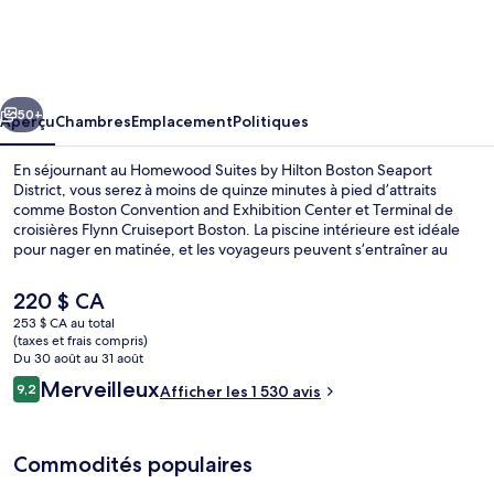
Homewood
Suites
by
cédent
Suivant
Hilton
50+
Aperçu
Chambres
Emplacement
Politiques
Boston
En séjournant au Homewood Suites by Hilton Boston Seaport
Seaport
District, vous serez à moins de quinze minutes à pied d’attraits
comme Boston Convention and Exhibition Center et Terminal de
District
croisières Flynn Cruiseport Boston. La piscine intérieure est idéale
pour nager en matinée, et les voyageurs peuvent s’entraîner au
centre d’entraînement physique. L’endroit offre casse-
croûte/charcuterie et jardin. De plus, parmi les commodités dans les
Le
220 $ CA
chambres figurent des canapés-lits et des réfrigérateurs pleine
prix
253 $ CA au total
grandeur. Les autres voyageurs apprécient vraiment le personnel
actuel
(taxes et frais compris)
serviable et le déjeuner.
Hall
est
Du 30 août au 31 août
de 220 $ CA
Avis
Merveilleux
9,2
Afficher les 1 530 avis
9,2 sur 10 –
Commodités populaires