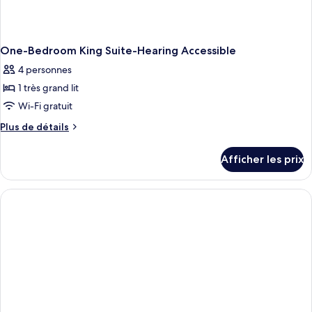
One-Bedroom King Suite-Hearing Accessible
4 personnes
1 très grand lit
Wi-Fi gratuit
Plus
Plus de détails
de
détails
Afficher les prix
pour
One-
Bedroom
King
Suite-
Hearing
Accessible