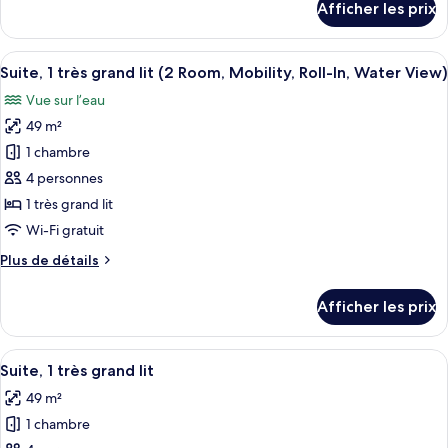
Afficher les prix
pour
très
Suite
grand
studio,
Afficher
Une chambre d’hôtel équipée d’un canap
lit
6
1
Suite, 1 très grand lit (2 Room, Mobility, Roll-In, Water View)
toutes
(WaterView,
très
Vue sur l’eau
grand
les
Mob&Hearing,
lit
49 m²
photos
Roll-
(WaterView,
pour
1 chambre
In)
Mob&Hearing,
ce
Roll-
4 personnes
In)
type
1 très grand lit
de
Wi-Fi gratuit
chambre :
Plus
Plus de détails
Suite,
de
1
détails
Afficher les prix
très
pour
Suite,
grand
1
Afficher
Une chambre d’hôtel équipée d’une télé
lit
7
très
Suite, 1 très grand lit
toutes
(2
grand
49 m²
lit
les
Room,
(2
1 chambre
photos
Mobility,
Room,