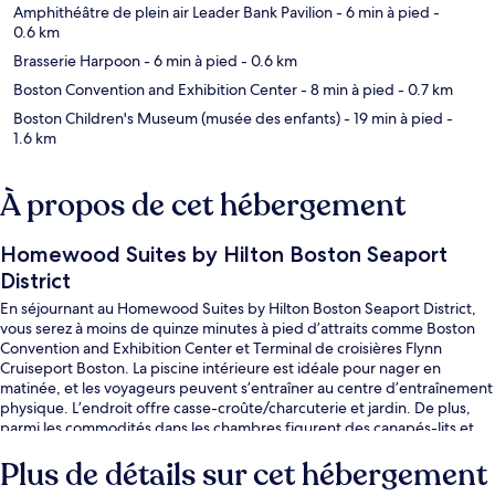
Amphithéâtre de plein air Leader Bank Pavilion
- 6 min à pied
-
0.6 km
Brasserie Harpoon
- 6 min à pied
- 0.6 km
Boston Convention and Exhibition Center
- 8 min à pied
- 0.7 km
Boston Children's Museum (musée des enfants)
- 19 min à pied
-
1.6 km
À propos de cet hébergement
Homewood Suites by Hilton Boston Seaport
District
En séjournant au Homewood Suites by Hilton Boston Seaport District,
vous serez à moins de quinze minutes à pied d’attraits comme Boston
Convention and Exhibition Center et Terminal de croisières Flynn
Cruiseport Boston. La piscine intérieure est idéale pour nager en
matinée, et les voyageurs peuvent s’entraîner au centre d’entraînement
physique. L’endroit offre casse-croûte/charcuterie et jardin. De plus,
parmi les commodités dans les chambres figurent des canapés-lits et
des réfrigérateurs pleine grandeur. Les autres voyageurs apprécient
Plus de détails sur cet hébergement
vraiment le personnel serviable et le déjeuner.