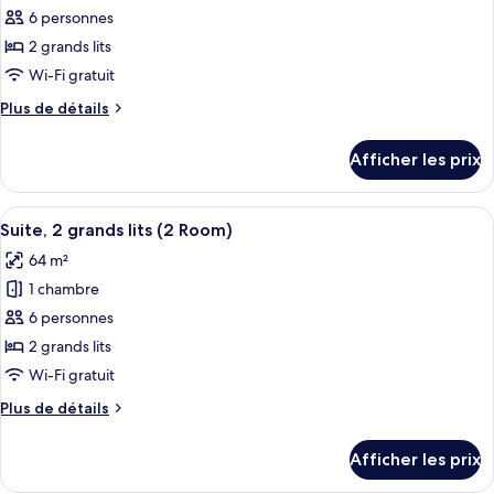
ce
6 personnes
type
2 grands lits
de
Wi-Fi gratuit
chambre :
Plus
Plus de détails
Suite,
de
2
détails
Afficher les prix
grands
pour
Suite,
lits
2
Afficher
Une chambre d’hôtel avec deux lits, une
(2
6
grands
Suite, 2 grands lits (2 Room)
toutes
Room,
lits
64 m²
(2
les
Water
Room,
1 chambre
photos
View)
Water
pour
6 personnes
View)
ce
2 grands lits
type
Wi-Fi gratuit
de
Plus
Plus de détails
chambre :
de
Suite,
détails
Afficher les prix
pour
2
Suite,