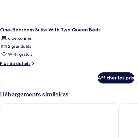
One-Bedroom Suite With Two Queen Beds
6 personnes
2 grands lits
Wi-Fi gratuit
Plus
Plus de détails
de
détails
Afficher les prix
pour
One-
Bedroom
Hébergements similaires
Suite
With
Hampton by Hilton at the Boston Seaport District
Hyatt Pl
Two
Queen
Beds