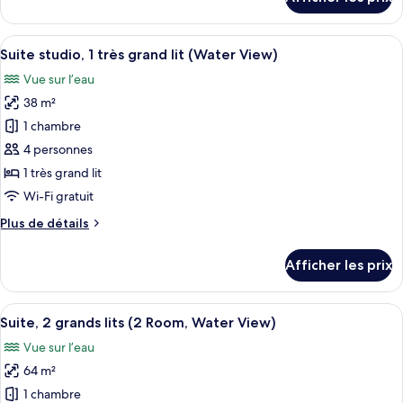
très
pour
Suite,
grand
1
Afficher
Une chambre d’hôtel avec un lit, un b
lit
7
très
Suite studio, 1 très grand lit (Water View)
toutes
(2
grand
Vue sur l’eau
lit
les
Room,
(2
38 m²
photos
Water
Room,
pour
View)
1 chambre
Water
ce
View)
4 personnes
type
1 très grand lit
de
Wi-Fi gratuit
chambre :
Plus
Plus de détails
Suite
de
studio,
détails
Afficher les prix
1
pour
Suite
très
studio,
Afficher
Une chambre d’hôtel avec deux lits, une
grand
8
1
Suite, 2 grands lits (2 Room, Water View)
toutes
lit
très
Vue sur l’eau
grand
les
(Water
lit
64 m²
photos
View)
(Water
pour
1 chambre
View)