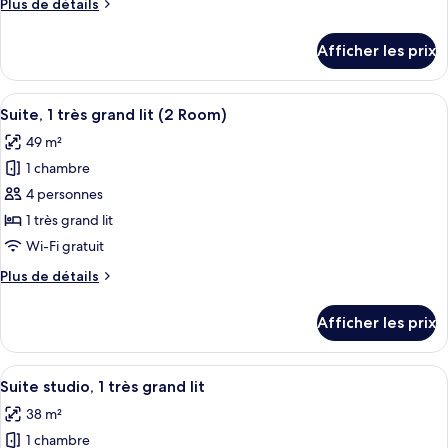
Plus
Plus de détails
chambre :
de
Suite
détails
Afficher les prix
pour
studio,
Suite
1
studio,
Afficher
Une chambre d’hôtel équipée d’une télé
très
7
1
Suite, 1 très grand lit (2 Room)
toutes
grand
très
49 m²
grand
les
lit,
lit,
1 chambre
photos
baignoire
baignoire
pour
4 personnes
(Mobility)
(Mobility)
ce
1 très grand lit
type
Wi-Fi gratuit
de
Plus
Plus de détails
chambre :
de
Suite,
détails
Afficher les prix
pour
1
Suite,
très
1
Afficher
Une chambre d’hôtel avec un lit, un bur
grand
9
très
Suite studio, 1 très grand lit
toutes
lit
grand
38 m²
lit
les
(2
(2
1 chambre
photos