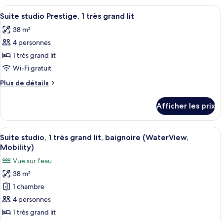
grands
2
Afficher
Une chambre d’hôtel avec un lit, un bur
lits
9
grands
Suite studio Prestige, 1 très grand lit
toutes
(2
lits
38 m²
(2
les
Room)
Room)
4 personnes
photos
pour
1 très grand lit
ce
Wi-Fi gratuit
type
Plus
Plus de détails
de
de
chambre :
détails
Afficher les prix
pour
Suite
Suite
studio
studio
Afficher
Une chambre d’hôtel avec un lit, un b
Prestige,
8
Prestige,
Suite studio, 1 très grand lit, baignoire (WaterView,
toutes
1
1
Mobility)
très
les
très
Vue sur l’eau
grand
photos
grand
lit
38 m²
pour
lit
1 chambre
ce
type
4 personnes
de
1 très grand lit