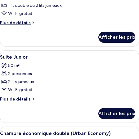
ce
1 lit double ou 2 lits jumeaux
type
Wi-Fi gratuit
de
Plus
Plus de détails
chambre :
de
Chambre
détails
Afficher les prix
pour
double
Chambre
(Urban
double
Afficher
Une chambre d’hôtel moderne avec un g
Room)
5
(Urban
Suite Junior
toutes
Room)
50 m²
les
2 personnes
photos
pour
2 lits jumeaux
ce
Wi-Fi gratuit
type
Plus
Plus de détails
de
de
chambre :
détails
Afficher les prix
pour
Suite
Suite
Junior
Junior
Afficher
Une chambre d’hôtel avec un grand lit,
3
Chambre économique double (Urban Economy)
toutes