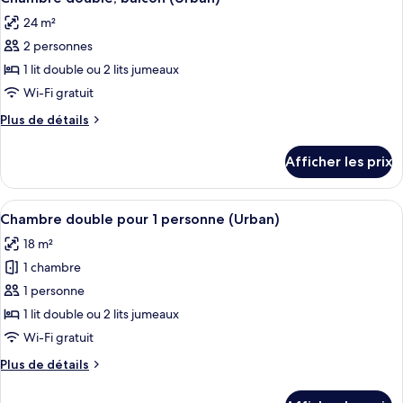
toutes
+
Adults
24 m²
+
les
2
2
2 personnes
photos
Children)
Children)
pour
1 lit double ou 2 lits jumeaux
ce
Wi-Fi gratuit
type
Plus
Plus de détails
de
de
chambre :
détails
Afficher les prix
pour
Chambre
Chambre
double,
double,
Afficher
Une chambre d’hôtel avec un grand lit,
balcon
4
balcon
Chambre double pour 1 personne (Urban)
toutes
(Urban)
(Urban)
18 m²
les
1 chambre
photos
pour
1 personne
ce
1 lit double ou 2 lits jumeaux
type
Wi-Fi gratuit
de
Plus
Plus de détails
chambre :
de
Chambre
détails