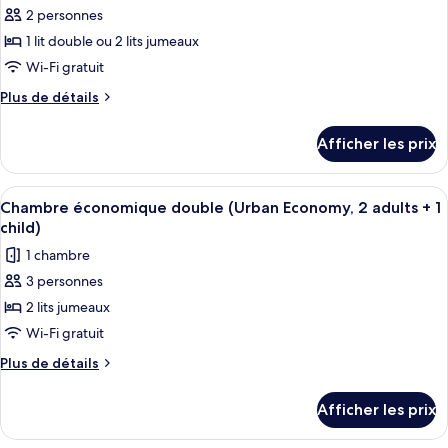
2 personnes
photos
pour
1 lit double ou 2 lits jumeaux
ce
Wi-Fi gratuit
type
Plus
Plus de détails
de
de
chambre :
détails
Afficher les prix
pour
Chambre
Chambre
Prestige
Prestige
Afficher
Une chambre d’hôtel avec un grand lit,
double,
1
double,
Chambre économique double (Urban Economy, 2 adults + 1
toutes
terrasse
terrasse
child)
les
1 chambre
photos
3 personnes
pour
2 lits jumeaux
ce
type
Wi-Fi gratuit
de
Plus
Plus de détails
chambre :
de
détails
Chambre
Afficher les prix
pour
économique
Chambre