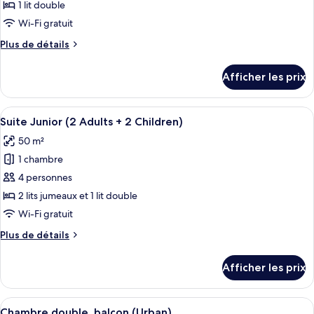
ce
1 lit double
type
Wi-Fi gratuit
de
Plus
Plus de détails
chambre :
de
Suite
détails
Afficher les prix
pour
Junior
Suite
(2
Junior
Afficher
Une chambre d’hôtel moderne avec un g
Adults
5
(2
Suite Junior (2 Adults + 2 Children)
toutes
+
Adults
50 m²
+
les
1
1
1 chambre
photos
Child)
Child)
pour
4 personnes
ce
2 lits jumeaux et 1 lit double
type
Wi-Fi gratuit
de
Plus
Plus de détails
chambre :
de
Suite
détails
Afficher les prix
pour
Junior
Suite
(2
Junior
Afficher
Une chambre d’hôtel avec un grand lit, 
Adults
4
(2
Chambre double, balcon (Urban)