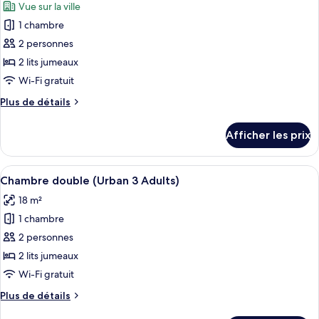
Vue sur la ville
les
1 chambre
photos
pour
2 personnes
ce
2 lits jumeaux
type
Wi-Fi gratuit
de
Plus
Plus de détails
chambre :
de
Chambre
détails
Afficher les prix
pour
économique
Chambre
double
économique
Afficher
Une chambre d’hôtel avec un grand lit,
(Urban
4
double
Chambre double (Urban 3 Adults)
toutes
Economy)
(Urban
18 m²
Economy)
les
1 chambre
photos
pour
2 personnes
ce
2 lits jumeaux
type
Wi-Fi gratuit
de
Plus
Plus de détails
chambre :
de