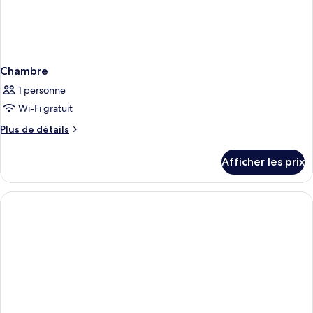
Chambre
1 personne
Wi-Fi gratuit
Plus
Plus de détails
de
détails
Afficher les prix
pour
Chambre