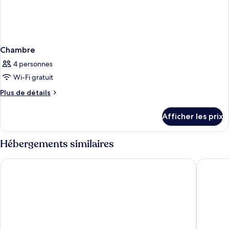
Chambre
4 personnes
Wi-Fi gratuit
Plus
Plus de détails
de
détails
Afficher les prix
pour
Chambre
Hébergements similaires
Hotel Palma Bellver Affiliated by Meliá
Hotel Co