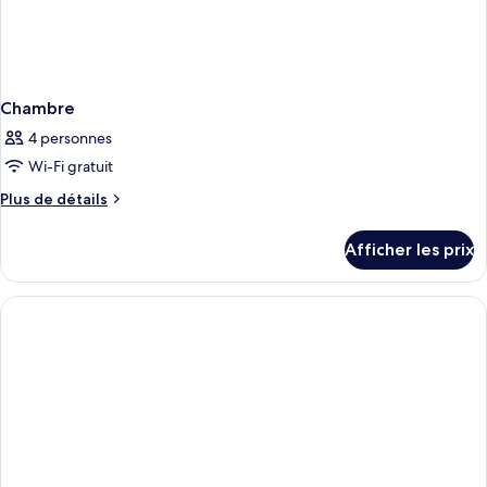
Chambre
4 personnes
Wi-Fi gratuit
Plus
Plus de détails
de
détails
Afficher les prix
pour
Chambre