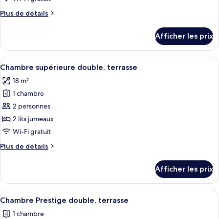
de
Plus
Plus de détails
chambre :
de
Chambre
détails
Afficher les prix
pour
Prestige
Chambre
Prestige
Afficher
Une chambre d’hôtel comprenant un lit
5
Chambre supérieure double, terrasse
toutes
18 m²
les
1 chambre
photos
pour
2 personnes
ce
2 lits jumeaux
type
Wi-Fi gratuit
de
Plus
Plus de détails
chambre :
de
Chambre
détails
Afficher les prix
pour
supérieure
Chambre
double,
supérieure
Afficher
Une chambre d’hôtel dotée d’un grand l
terrasse
4
double,
Chambre Prestige double, terrasse
toutes
terrasse
1 chambre
les