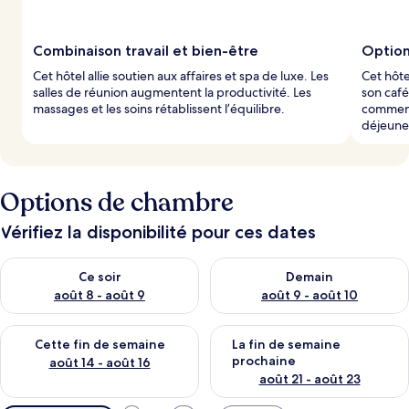
Combinaison travail et bien-être
Option
Cet hôtel allie soutien aux affaires et spa de luxe. Les
Cet hôte
salles de réunion augmentent la productivité. Les
son café
massages et les soins rétablissent l’équilibre.
commence
déjeuner
Options de chambre
Vérifiez la disponibilité pour ces dates
Vérifier la disponibilité pour ce soir août 8 - août 9
Vérifier la disponibilité pour 
Ce soir
Demain
août 8 - août 9
août 9 - août 10
Vérifier la disponibilité pour cette fin de semaine août 14 - aoû
Vérifier la disponibilité pour 
Cette fin de semaine
La fin de semaine
prochaine
août 14 - août 16
août 21 - août 23