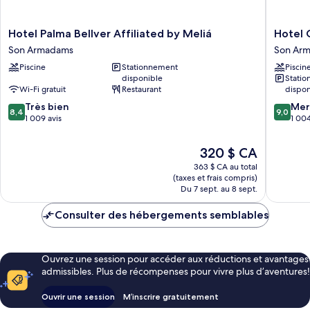
Hotel
Hotel
Hotel Palma Bellver Affiliated by Meliá
Hotel 
Palma
Costa
Son Armadams
Son Ar
Bellver
Azul
Piscine
Stationnement
Piscin
Affiliated
Son
disponible
Stati
by
Armada
Wi-Fi gratuit
Restaurant
dispon
Meliá
8.4
9.0
Son
Très bien
Mer
8,4
9,0
sur
sur
Armadams
1 009 avis
1 004
10,
10,
Très
Merveill
Le
320 $ CA
bien,
1 004 av
prix
363 $ CA au total
1 009 avis
est
(taxes et frais compris)
de
Du 7 sept. au 8 sept.
320 $ CA
Consulter des hébergements semblables
Ouvrez une session pour accéder aux réductions et avantages
admissibles. Plus de récompenses pour vivre plus d’aventures!
Ouvrir une session
M’inscrire gratuitement