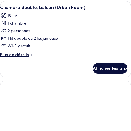
double
économique
Afficher
Une chambre d’hôtel avec un grand lit, 
4
(Urban
double
Chambre double, balcon (Urban Room)
toutes
(Urban
Economy,
19 m²
Economy,
les
2
2
1 chambre
photos
adults
adults
pour
2 personnes
+
+
ce
1
1 lit double ou 2 lits jumeaux
1
child)
type
Wi-Fi gratuit
child)
de
Plus
Plus de détails
chambre :
de
Chambre
détails
Afficher les prix
pour
double,
Chambre
balcon
double,
(Urban
balcon
Room)
(Urban
Room)