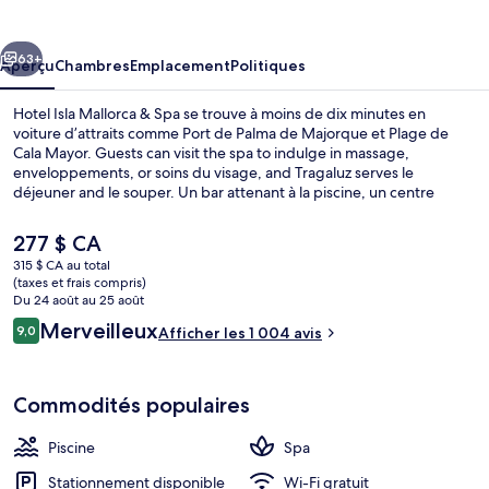
Isla
Mallorca
cédent
Suivant
&
63+
Aperçu
Chambres
Emplacement
Politiques
Spa
Hotel Isla Mallorca & Spa se trouve à moins de dix minutes en
voiture d’attraits comme Port de Palma de Majorque et Plage de
Cala Mayor. Guests can visit the spa to indulge in massage,
enveloppements, or soins du visage, and Tragaluz serves le
déjeuner and le souper. Un bar attenant à la piscine, un centre
d’entraînement et un centre d’entraînement physique sont d’autres
points saillants. Les autres voyageurs adorent le personnel serviable
Le
277 $ CA
et l’emplacement.
prix
315 $ CA au total
actuel
(taxes et frais compris)
Façade de l’hébergement
est
Du 24 août au 25 août
de 277 $ CA
Avis
Merveilleux
9,0
Afficher les 1 004 avis
9,0 sur 10 –
Commodités populaires
Piscine
Spa
Stationnement disponible
Wi-Fi gratuit