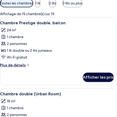
Filtres
Toutes les chambres
1 lit
2 lits
3 lits ou plus
disponibles
pour
Affichage de 19 chambre(s) sur 19
les
Afficher
Une chambre d’hôtel avec un grand lit,
5
Chambre Prestige double, balcon
chambres
toutes
24 m²
les
1 chambre
photos
pour
2 personnes
ce
1 lit double ou 2 lits jumeaux
type
Wi-Fi gratuit
de
Plus
Plus de détails
chambre :
de
Chambre
détails
Afficher les prix
pour
Prestige
Chambre
double,
Prestige
Afficher
Une chambre d’hôtel avec un grand lit,
balcon
4
double,
Chambre double (Urban Room)
toutes
balcon
18 m²
les
1 chambre
photos
pour
2 personnes