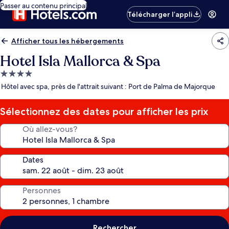
Passer au contenu principal
Télécharger l’appli
Afficher tous les hébergements
Hotel Isla Mallorca & Spa
Hébergement
4.0 étoiles
Hôtel avec spa, près de l'attrait suivant : Port de Palma de Majorque
Sélectionnez des dates pour afficher les prix
Où allez-vous?
Dates
Personnes
Rechercher