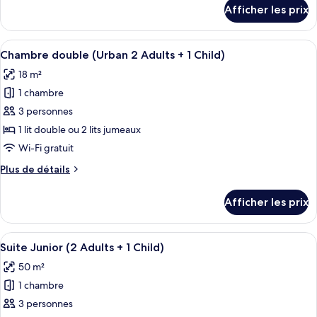
Chambre
détails
Afficher les prix
pour
double
Chambre
(Urban
double
Afficher
Une chambre d’hôtel avec un grand lit,
3
4
(Urban
Chambre double (Urban 2 Adults + 1 Child)
toutes
Adults)
3
18 m²
Adults)
les
1 chambre
photos
pour
3 personnes
ce
1 lit double ou 2 lits jumeaux
type
Wi-Fi gratuit
de
Plus
Plus de détails
chambre :
de
Chambre
détails
Afficher les prix
pour
double
Chambre
(Urban
double
Afficher
Une chambre d’hôtel moderne avec un g
2
5
(Urban
Suite Junior (2 Adults + 1 Child)
toutes
Adults
2
50 m²
Adults
les
+
+
1 chambre
photos
1
1
pour
3 personnes
Child)
Child)