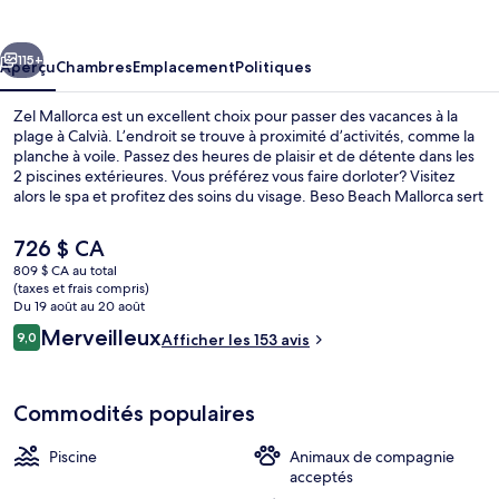
Mallorca
cédent
Suivant
115+
Aperçu
Chambres
Emplacement
Politiques
Zel Mallorca est un excellent choix pour passer des vacances à la
plage à Calvià. L’endroit se trouve à proximité d’activités, comme la
planche à voile. Passez des heures de plaisir et de détente dans les
2 piscines extérieures. Vous préférez vous faire dorloter? Visitez
alors le spa et profitez des soins du visage. Beso Beach Mallorca sert
une cuisine méditerranéenne et le bar à cocktail est un excellent
endroit où prendre un verre. Un bar attenant à la piscine, un centre
Le
726 $ CA
d’entraînement ouvert en tout temps et un centre d’entraînement
prix
809 $ CA au total
physique ouvert en tout temps sont d’autres points saillants.
actuel
(taxes et frais compris)
Vue de la chambre
est
Du 19 août au 20 août
de 726 $ CA
Avis
Merveilleux
9,0
Afficher les 153 avis
9,0 sur 10 –
Commodités populaires
Piscine
Animaux de compagnie
acceptés