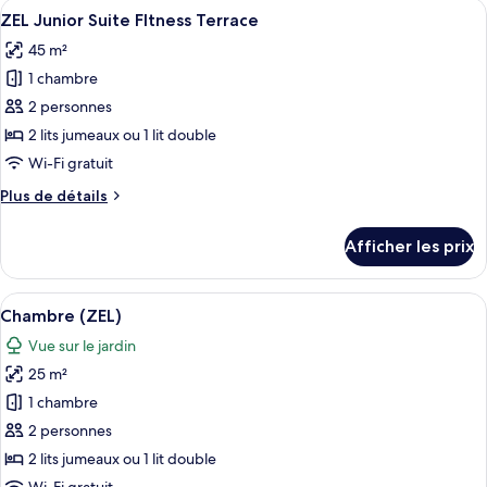
Afficher
Un balcon avec des fauteuils de jardin,
View)
5
(PANGEA
ZEL Junior Suite FItness Terrace
toutes
Mediterranean
45 m²
View)
les
1 chambre
photos
pour
2 personnes
ce
2 lits jumeaux ou 1 lit double
type
Wi-Fi gratuit
de
Plus
Plus de détails
chambre :
de
ZEL
détails
Afficher les prix
pour
Junior
ZEL
Suite
Junior
Afficher
Une chambre à coucher comprenant un l
FItness
5
Suite
Chambre (ZEL)
toutes
Terrace
FItness
Vue sur le jardin
Terrace
les
25 m²
photos
pour
1 chambre
ce
2 personnes
type
2 lits jumeaux ou 1 lit double
de