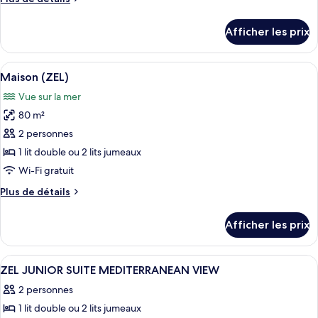
Suite
de
Junior,
détails
Afficher les prix
terrasse
pour
Suite
(ZEL)
Junior,
Afficher
Un fauteuil de jardin en bois, un chape
16
terrasse
Maison (ZEL)
toutes
(ZEL)
Vue sur la mer
les
80 m²
photos
pour
2 personnes
ce
1 lit double ou 2 lits jumeaux
type
Wi-Fi gratuit
de
Plus
Plus de détails
chambre :
de
Maison
détails
Afficher les prix
pour
(ZEL)
Maison
(ZEL)
Afficher
Une chambre spacieuse avec un grand l
4
ZEL JUNIOR SUITE MEDITERRANEAN VIEW
toutes
2 personnes
les
1 lit double ou 2 lits jumeaux
photos