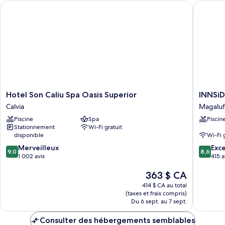
Hotel Son Caliu Spa Oasis Superior
INNSiDE 
Hotel
INNSiD
Hotel Son Caliu Spa Oasis Superior
INNSiD
Son
by
Calvia
Magaluf
Caliu
Meliá
Piscine
Spa
Piscin
Spa
Calviá
Stationnement
Wi-Fi gratuit
Oasis
Beach
disponible
Wi-Fi 
Superior
Magaluf
9.0
8.6
Calvia
Merveilleux
Exce
9,0
8,6
sur
sur
1 002 avis
415 a
10,
10,
Le
363 $ CA
Merveilleux,
Excellen
prix
1 002 avis
415 avis
414 $ CA au total
est
(taxes et frais compris)
de
Du 6 sept. au 7 sept.
363 $ CA
Consulter des hébergements semblables