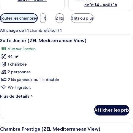
août 14 - août 16
Filtres
Toutes les chambres
1 lit
2 lits
3 lits ou plus
disponibles
pour
Affichage de 14 chambre(s) sur 14
les
Afficher
Une chambre spacieuse avec un grand li
9
Suite Junior (ZEL Mediterranean View)
chambres
toutes
Vue sur l’océan
les
44 m²
photos
pour
1 chambre
ce
2 personnes
type
2 lits jumeaux ou 1 lit double
de
Wi-Fi gratuit
chambre :
Plus
Plus de détails
Suite
de
Junior
détails
Afficher les prix
(ZEL
pour
Suite
Mediterranean
Junior
Afficher
Une chambre avec un grand lit, une tab
View)
5
(ZEL
Chambre Prestige (ZEL Mediterranean View)
toutes