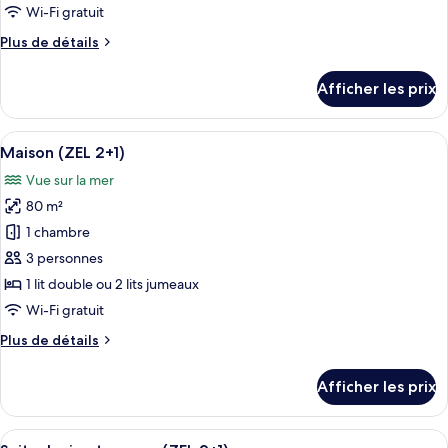
pour
Wi-Fi gratuit
ce
Plus
Plus de détails
type
de
détails
de
Afficher les prix
pour
chambre :
ZEL
ZEL
JUNIOR
Afficher
Un fauteuil de jardin en bois, un chape
16
JUNIOR
SUITE
Maison (ZEL 2+1)
toutes
MEDITERRANEAN
SUITE
Vue sur la mer
VIEW
les
MEDITERRANEAN
80 m²
photos
VIEW
pour
1 chambre
ce
3 personnes
type
1 lit double ou 2 lits jumeaux
de
Wi-Fi gratuit
chambre :
Plus
Plus de détails
Maison
de
(ZEL
détails
Afficher les prix
2+1)
pour
Maison
(ZEL
Afficher
Une chambre d’hôtel comprenant un lit
8
2+1)