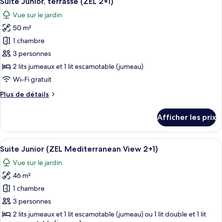
Suite Junior, terrasse (ZEL 2+1)
toutes
Vue sur le jardin
les
50 m²
photos
pour
1 chambre
ce
3 personnes
type
2 lits jumeaux et 1 lit escamotable (jumeau)
de
Wi-Fi gratuit
chambre :
Plus
Plus de détails
Suite
de
Junior,
détails
Afficher les prix
terrasse
pour
Suite
(ZEL
Junior,
Afficher
Une chambre spacieuse avec un grand li
2+1)
9
terrasse
Suite Junior (ZEL Mediterranean View 2+1)
toutes
(ZEL
Vue sur le jardin
2+1)
les
46 m²
photos
pour
1 chambre
ce
3 personnes
type
2 lits jumeaux et 1 lit escamotable (jumeau) ou 1 lit double et 1 lit