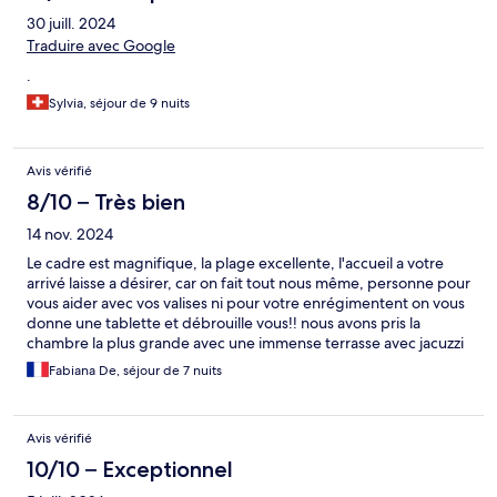
30 juill. 2024
Traduire avec Google
.
Sylvia, séjour de 9 nuits
Avis vérifié
8/10 – Très bien
14 nov. 2024
Le cadre est magnifique, la plage excellente, l'accueil a votre
arrivé laisse a désirer, car on fait tout nous même, personne pour
vous aider avec vos valises ni pour votre enrégimentent on vous
donne une tablette et débrouille vous!! nous avons pris la
chambre la plus grande avec une immense terrasse avec jacuzzi
magnifique, mais petit bémol, elle se trouve au 2eme étage
Fabiana De, séjour de 7 nuits
donc des que vous êtes sur la terrasse tous les autres balcons
sont avec vous. mais dans l'ensemble ca va
Avis vérifié
10/10 – Exceptionnel