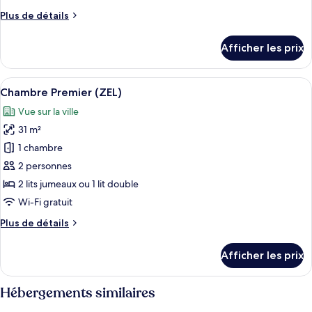
ce
Plus
Plus de détails
type
de
détails
de
Afficher les prix
pour
chambre :
CASA
CASA
ZEL
Afficher
Une chambre à coucher avec un lit, un
7
ZEL
Chambre Premier (ZEL)
toutes
Vue sur la ville
les
31 m²
photos
pour
1 chambre
ce
2 personnes
type
2 lits jumeaux ou 1 lit double
de
Wi-Fi gratuit
chambre :
Plus
Plus de détails
Chambre
de
Premier
détails
Afficher les prix
(ZEL)
pour
Chambre
Premier
Hébergements similaires
(ZEL)