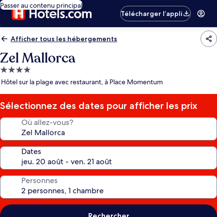
Passer au contenu principal
Télécharger l’appli
Afficher tous les hébergements
Zel Mallorca
Hébergement
4.0 étoiles
Hôtel sur la plage avec restaurant, à Place Momentum
Sélectionnez des dates pour afficher les prix
Où allez-vous?
Dates
Personnes
Rechercher