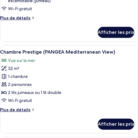
de
escamotable (jumeau)
chambre :
Wi-Fi gratuit
Suite
Plus
Plus de détails
Junior
de
(ZEL
détails
Afficher les prix
pour
Mediterranean
Suite
View
Junior
Afficher
Une chambre d’hôtel avec un lit, un bu
2+1)
6
(ZEL
Chambre Prestige (PANGEA Mediterranean View)
toutes
Mediterranean
Vue sur la mer
View
les
2+1)
32 m²
photos
pour
1 chambre
ce
2 personnes
type
2 lits jumeaux ou 1 lit double
de
Wi-Fi gratuit
chambre :
Plus
Plus de détails
Chambre
de
Prestige
détails
Afficher les prix
(PANGEA
pour
Chambre
Mediterranean
Prestige