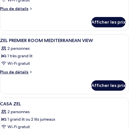
Wi-Fi gratuit
chambre :
Plus
Plus de détails
Chambre
de
(ZEL)
détails
Afficher les prix
pour
Chambre
(ZEL)
Afficher
Literie de qualité, minibar, coffre-for
2
ZEL PREMIER ROOM MEDITERRANEAN VIEW
toutes
2 personnes
les
1 très grand lit
photos
pour
Wi-Fi gratuit
ce
Plus
Plus de détails
type
de
détails
de
Afficher les prix
pour
chambre :
ZEL
ZEL
PREMIER
Afficher
Une pièce comprenant un lit, une chais
9
PREMIER
ROOM
CASA ZEL
toutes
MEDITERRANEAN
ROOM
2 personnes
VIEW
les
MEDITERRANEAN
1 grand lit ou 2 lits jumeaux
photos
VIEW
pour
Wi-Fi gratuit