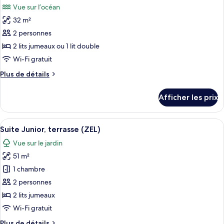
Mediterranean
Vue sur l’océan
View)
les
32 m²
photos
pour
2 personnes
ce
2 lits jumeaux ou 1 lit double
type
Wi-Fi gratuit
de
Plus
Plus de détails
chambre :
de
Chambre
détails
Afficher les prix
pour
Prestige
Chambre
(ZEL
Prestige
Afficher
Une chambre d’hôtel comprenant un lit
Mediterranean
8
(ZEL
Suite Junior, terrasse (ZEL)
toutes
View)
Mediterranean
Vue sur le jardin
View)
les
51 m²
photos
pour
1 chambre
ce
2 personnes
type
2 lits jumeaux
de
Wi-Fi gratuit
chambre :
Plus
Plus de détails