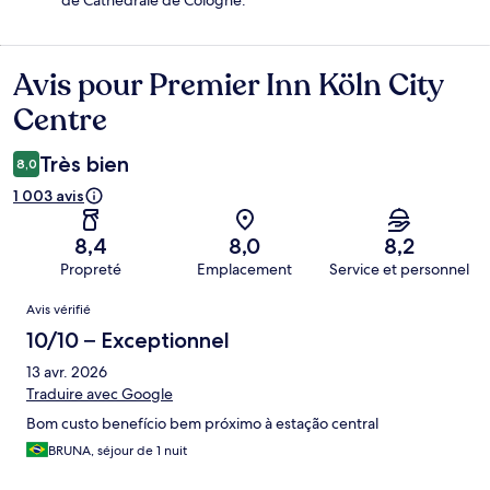
de Cathédrale de Cologne.
Avis pour Premier Inn Köln City
Avis
Centre
Très bien
8,0
1 003 avis
8,4
8,0
8,2
Propreté
Emplacement
Service et personnel
Avis
Avis vérifié
10/10 – Exceptionnel
13 avr. 2026
Traduire avec Google
Bom custo benefício bem próximo à estação central
BRUNA, séjour de 1 nuit