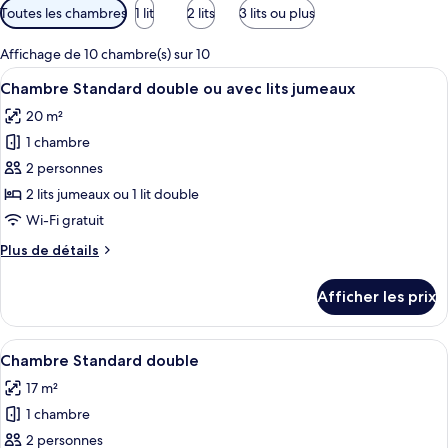
Filtres
Toutes les chambres
1 lit
2 lits
3 lits ou plus
disponibles
pour
Affichage de 10 chambre(s) sur 10
les
Afficher
Une chambre d’hôtel équipée d’un lit, 
8
Chambre Standard double ou avec lits jumeaux
chambres
toutes
20 m²
les
1 chambre
photos
pour
2 personnes
ce
2 lits jumeaux ou 1 lit double
type
Wi-Fi gratuit
de
Plus
Plus de détails
chambre :
de
Chambre
détails
Afficher les prix
pour
Standard
Chambre
double
Standard
Afficher
Une chambre d’hôtel équipée d’un lit, 
ou
8
double
Chambre Standard double
toutes
avec
ou
17 m²
avec
les
lits
lits
1 chambre
photos
jumeaux
jumeaux
pour
2 personnes