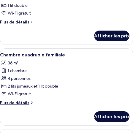
ce
1 lit double
type
Wi-Fi gratuit
de
Plus
Plus de détails
chambre :
de
Chambre
détails
Afficher les prix
pour
Standard
Chambre
double
Standard
Afficher
Une chambre d’hôtel avec deux lits, un
7
double
Chambre quadruple familiale
toutes
36 m²
les
1 chambre
photos
pour
4 personnes
ce
2 lits jumeaux et 1 lit double
type
Wi-Fi gratuit
de
Plus
Plus de détails
chambre :
de
Chambre
détails
Afficher les prix
pour
quadruple
Chambre
familiale
quadruple
Afficher
Commodité de la chambre