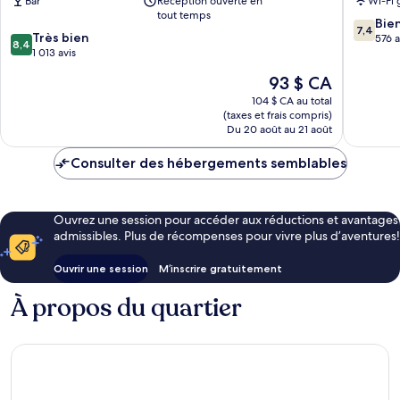
Bar
Réception ouverte en
Wi-Fi 
Vieille
de
tout temps
7.4
ville
Cologne
Bie
7,4
8.4
Très bien
sur
de
576 a
8,4
sur
1 013 avis
10,
Cologne
10,
Bien,
Le
93 $ CA
Très
576 avis
prix
bien,
104 $ CA au total
est
(taxes et frais compris)
1 013 avis
de
Du 20 août au 21 août
93 $ CA
Consulter des hébergements semblables
Ouvrez une session pour accéder aux réductions et avantages
admissibles. Plus de récompenses pour vivre plus d’aventures!
Ouvrir une session
M’inscrire gratuitement
À propos du quartier