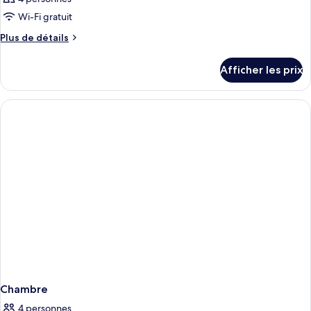
Wi-Fi gratuit
Plus
Plus de détails
de
détails
Afficher les prix
pour
Chambre
Chambre
4 personnes