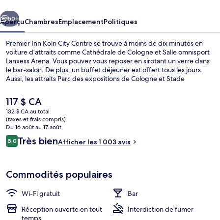
Köln
cédent
Suivant
City
50+
Aperçu
Chambres
Emplacement
Politiques
Centre
Premier Inn Köln City Centre se trouve à moins de dix minutes en
voiture d’attraits comme Cathédrale de Cologne et Salle omnisport
Lanxess Arena. Vous pouvez vous reposer en sirotant un verre dans
le bar-salon. De plus, un buffet déjeuner est offert tous les jours.
Aussi, les attraits Parc des expositions de Cologne et Stade
RheinEnergieStadion se trouvent à courte distance en voiture.
L’hébergement se situe à quelques minutes de marche du transport
Le
117 $ CA
en commun : Station de métro Appellhofplatz Breite Straße se
prix
132 $ CA au total
trouve à 9 minutes et Station de métro Ebertplatz est à 10 minutes.
actuel
(taxes et frais compris)
Salle de bal
est
Du 16 août au 17 août
de 117 $ CA
Avis
Très bien
8,0
Afficher les 1 003 avis
8,0 sur 10 –
Commodités populaires
Wi-Fi gratuit
Bar
Réception ouverte en tout
Interdiction de fumer
temps