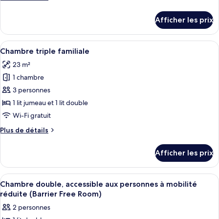
chambre :
de
Chambre
détails
Afficher les prix
pour
Standard
Chambre
double
Standard
Afficher
Une chambre d’hôtel comprenant un lit
pour
9
double
Chambre triple familiale
toutes
1
pour
23 m²
1
les
personne
personne
1 chambre
photos
pour
3 personnes
ce
1 lit jumeau et 1 lit double
type
Wi-Fi gratuit
de
Plus
Plus de détails
chambre :
de
Chambre
détails
Afficher les prix
pour
triple
Chambre
familiale
triple
Afficher
Chambre double, accessible aux personn
4
familiale
Chambre double, accessible aux personnes à mobilité
toutes
réduite (Barrier Free Room)
les
2 personnes
photos