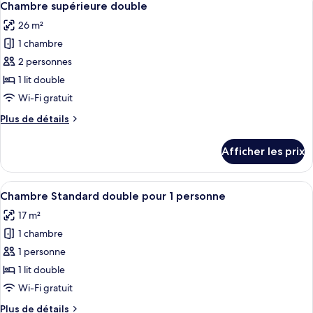
15
familiale
Chambre supérieure double
toutes
26 m²
les
1 chambre
photos
pour
2 personnes
ce
1 lit double
type
Wi-Fi gratuit
de
Plus
Plus de détails
chambre :
de
Chambre
détails
Afficher les prix
pour
supérieure
Chambre
double
supérieure
Afficher
Une chambre d’hôtel comprenant un lit,
8
double
Chambre Standard double pour 1 personne
toutes
17 m²
les
1 chambre
photos
pour
1 personne
ce
1 lit double
type
Wi-Fi gratuit
de
Plus
Plus de détails