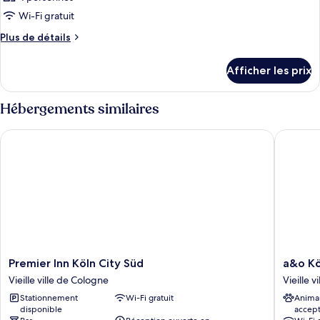
Wi-Fi gratuit
Plus
Plus de détails
de
détails
Afficher les prix
pour
Chambre
Hébergements similaires
Premier Inn Köln City Süd
a&o Köl
Premier
a&o
Premier Inn Köln City Süd
a&o Kö
Inn
Köln
Vieille ville de Cologne
Vieille 
Köln
Neumar
Stationnement
Wi-Fi gratuit
Anima
City
Vieille
disponible
accep
Süd
ville