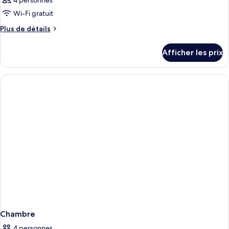
4 personnes
Wi-Fi gratuit
Plus
Plus de détails
de
détails
Afficher les prix
pour
Chambre
Chambre
4 personnes