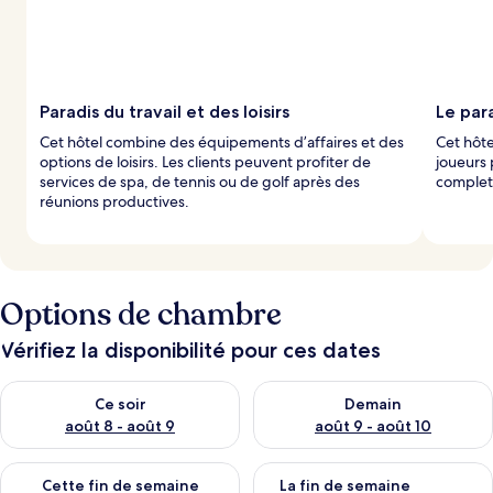
Paradis du travail et des loisirs
Le par
Cet hôtel combine des équipements d’affaires et des
Cet hôte
options de loisirs. Les clients peuvent profiter de
joueurs 
services de spa, de tennis ou de golf après des
complet o
réunions productives.
Options de chambre
Vérifiez la disponibilité pour ces dates
Vérifier la disponibilité pour ce soir août 8 - août 9
Vérifier la disponibilité pour 
Ce soir
Demain
août 8 - août 9
août 9 - août 10
Vérifier la disponibilité pour cette fin de semaine août 14 - aoû
Vérifier la disponibilité pour 
Cette fin de semaine
La fin de semaine