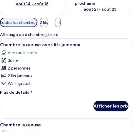
prochaine
août 14 - août 16
août 21 - août 23
Filtres
Toutes les chambres
2 lits
1 lit
disponibles
pour
Affichage de 6 chambre(s) sur 6
les
Afficher
Une chambre d’hôtel avec un grand lit
3
Chambre luxueuse avec lits jumeaux
chambres
toutes
Vue sur le jardin
les
36 m²
photos
pour
2 personnes
ce
2 lits jumeaux
type
Wi-Fi gratuit
de
Plus
Plus de détails
chambre :
de
Chambre
détails
Afficher les prix
pour
luxueuse
Chambre
avec
luxueuse
Afficher
Une chambre d’hôtel avec un lit à bald
lits
4
avec
Chambre luxueuse
toutes
jumeaux
lits