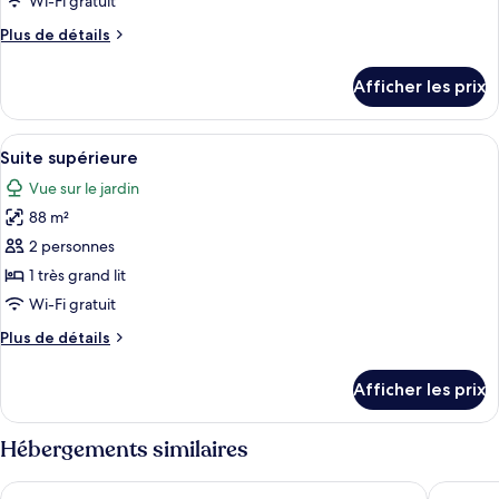
Wi-Fi gratuit
de
Plus
Plus de détails
chambre :
de
Suite
détails
Afficher les prix
pour
Junior
Suite
Junior
Afficher
Une chambre d’hôtel avec un grand lit,
4
Suite supérieure
toutes
Vue sur le jardin
les
88 m²
photos
pour
2 personnes
ce
1 très grand lit
type
Wi-Fi gratuit
de
Plus
Plus de détails
chambre :
de
Suite
détails
Afficher les prix
pour
supérieure
Suite
supérieure
Hébergements similaires
The Cabanas Hotel at Sun City Resort
The Casc