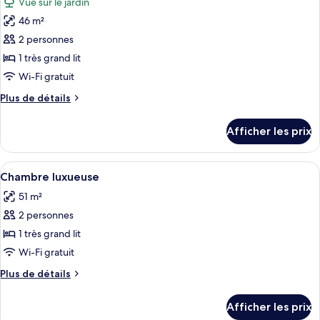
Vue sur le jardin
jumeaux
les
46 m²
photos
pour
2 personnes
ce
1 très grand lit
type
Wi-Fi gratuit
de
Plus
Plus de détails
chambre :
de
Chambre
détails
Afficher les prix
pour
luxueuse
Chambre
luxueuse
Afficher
Une chambre d’hôtel avec un lit, un bu
3
Chambre luxueuse
toutes
51 m²
les
2 personnes
photos
pour
1 très grand lit
ce
Wi-Fi gratuit
type
Plus
Plus de détails
de
de
chambre :
détails
Afficher les prix
pour
Chambre