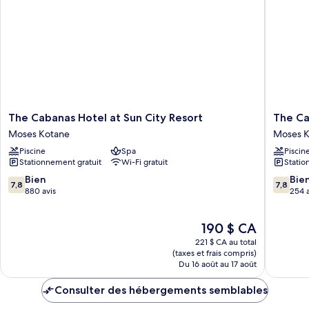
The
The
The Cabanas Hotel at Sun City Resort
The Ca
Cabanas
Cascade
Moses Kotane
Moses K
Hotel
Hotel
Piscine
Spa
Piscin
at
at
Stationnement gratuit
Wi-Fi gratuit
Statio
Sun
Sun
City
City
7.8
7.8
Bien
Bie
7,8
7,8
Resort
Resort
sur
sur
880 avis
254 a
Moses
Moses
10,
10,
Kotane
Kotane
Bien,
Bien,
Le
190 $ CA
880 avis
254 avis
prix
221 $ CA au total
est
(taxes et frais compris)
de
Du 16 août au 17 août
190 $ CA
Consulter des hébergements semblables