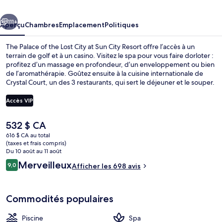
of
cédent
Suivant
the
111+
Aperçu
Chambres
Emplacement
Politiques
Lost
The Palace of the Lost City at Sun City Resort offre l’accès à un
City
terrain de golf et à un casino. Visitez le spa pour vous faire dorloter :
profitez d’un massage en profondeur, d’un enveloppement ou bien
at
de l’aromathérapie. Goûtez ensuite à la cuisine internationale de
Sun
Crystal Court, un des 3 restaurants, qui sert le déjeuner et le souper.
Parmi les points saillants de hôtel de luxe, notons un parc aquatique
City
gratuit, une piscine extérieure et une boîte de nuit. Les autres
Accès VIP
Resort
voyageurs adorent le personnel serviable.
Le
532 $ CA
Terrain de l’hébergement
prix
616 $ CA au total
actuel
(taxes et frais compris)
est
Du 10 août au 11 août
de 532 $ CA
Avis
Merveilleux
9,0
Afficher les 698 avis
9,0 sur 10 –
Commodités populaires
Piscine
Spa