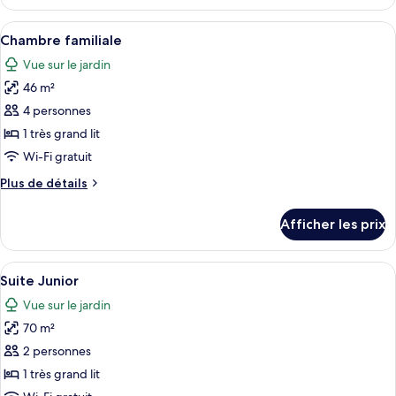
Chambre
luxueuse
luxueuse
Afficher
Une chambre d’hôtel avec un grand lit
4
Chambre familiale
toutes
Vue sur le jardin
les
46 m²
photos
pour
4 personnes
ce
1 très grand lit
type
Wi-Fi gratuit
de
Plus
Plus de détails
chambre :
de
Chambre
détails
Afficher les prix
pour
familiale
Chambre
familiale
Afficher
Une chambre d’hôtel avec un grand lit,
4
Suite Junior
toutes
Vue sur le jardin
les
70 m²
photos
pour
2 personnes
ce
1 très grand lit
type