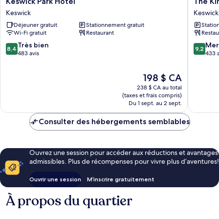
Keswick Park Hotel
The Ki
Park
King's
Keswick
Keswick
Hotel
Head
Déjeuner gratuit
Stationnement gratuit
Statio
Keswick
Inn
Wi-Fi gratuit
Restaurant
Restau
Keswick
8.4
9.2
Très bien
Mer
8,4
9,2
sur
sur
483 avis
433 a
10,
10,
Très
Merveill
Le
198 $ CA
bien,
433 avis
prix
238 $ CA au total
483 avis
est
(taxes et frais compris)
de
Du 1 sept. au 2 sept.
198 $ CA
Consulter des hébergements semblables
Ouvrez une session pour accéder aux réductions et avantages
admissibles. Plus de récompenses pour vivre plus d’aventures!
Ouvrir une session
M’inscrire gratuitement
À propos du quartier