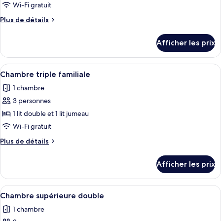
ce
Wi-Fi gratuit
type
Plus
Plus de détails
de
de
chambre :
détails
Afficher les prix
pour
Chambre
Chambre
Standard
Standard
Afficher
Une chambre d’hôtel avec deux lits, un
avec
5
avec
Chambre triple familiale
toutes
lits
lits
1 chambre
jumeaux
les
jumeaux
3 personnes
photos
pour
1 lit double et 1 lit jumeau
ce
Wi-Fi gratuit
type
Plus
Plus de détails
de
de
chambre :
détails
Afficher les prix
pour
Chambre
Chambre
triple
triple
Afficher
Une chambre d’hôtel avec un grand lit,
familiale
6
familiale
Chambre supérieure double
toutes
1 chambre
les