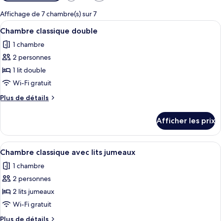
disponibles
pour
Affichage de 7 chambre(s) sur 7
les
Afficher
Une chambre d’hôtel équipée d’un lit, 
6
Chambre classique double
chambres
toutes
1 chambre
les
2 personnes
photos
pour
1 lit double
ce
Wi-Fi gratuit
type
Plus
Plus de détails
de
de
chambre :
détails
Afficher les prix
pour
Chambre
Chambre
classique
classique
Afficher
Une chambre d’hôtel équipée d’un lit, 
double
5
double
Chambre classique avec lits jumeaux
toutes
1 chambre
les
2 personnes
photos
pour
2 lits jumeaux
ce
Wi-Fi gratuit
type
Plus
Plus de détails