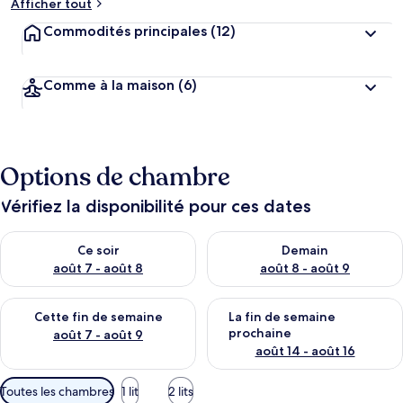
Afficher tout
Commodités principales
(12)
Comme à la maison
(6)
Options de chambre
Vérifiez la disponibilité pour ces dates
Vérifier la disponibilité pour ce soir août 7 - août 8
Vérifier la disponibilité pour 
Ce soir
Demain
août 7 - août 8
août 8 - août 9
Vérifier la disponibilité pour cette fin de semaine août 7 - aoû
Vérifier la disponibilité pour 
Cette fin de semaine
La fin de semaine
prochaine
août 7 - août 9
août 14 - août 16
Filtres
Toutes les chambres
1 lit
2 lits