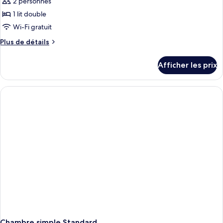
2 personnes
photos
pour
1 lit double
ce
Wi-Fi gratuit
type
Plus
Plus de détails
de
de
chambre :
détails
Afficher les prix
pour
Chambre
Chambre
supérieure
supérieure
double
double
Chambre simple Standard