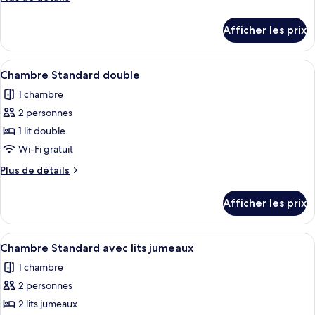
de
de
chambre :
détails
Afficher les prix
pour
Chambre
Chambre
classique
classique
Afficher
Une chambre d’hôtel avec un lit, un bu
avec
6
avec
Chambre Standard double
toutes
lits
lits
1 chambre
jumeaux
les
jumeaux
2 personnes
photos
pour
1 lit double
ce
Wi-Fi gratuit
type
Plus
Plus de détails
de
de
chambre :
détails
Afficher les prix
pour
Chambre
Chambre
Standard
Standard
Afficher
Une chambre d’hôtel avec deux lits, une
double
4
double
Chambre Standard avec lits jumeaux
toutes
1 chambre
les
2 personnes
photos
pour
2 lits jumeaux