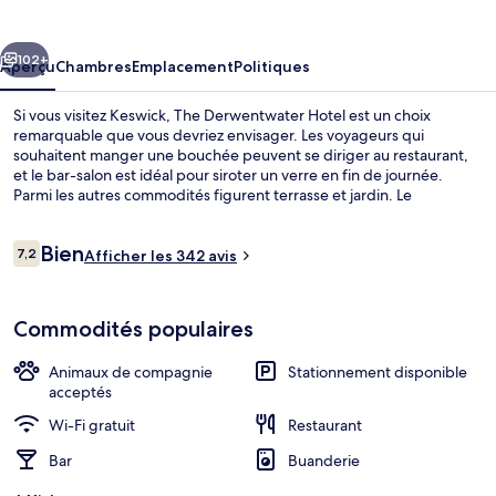
Derwentwater
Hotel
cédent
Suivant
102+
Aperçu
Chambres
Emplacement
Politiques
Si vous visitez Keswick, The Derwentwater Hotel est un choix
remarquable que vous devriez envisager. Les voyageurs qui
souhaitent manger une bouchée peuvent se diriger au restaurant,
et le bar-salon est idéal pour siroter un verre en fin de journée.
Parmi les autres commodités figurent terrasse et jardin. Le
personnel serviable et l’emplacement sont des éléments très prisés
par les voyageurs.
Avis
Bien
7,2
Afficher les 342 avis
7,2 sur 10 –
Façade de l’hébergement
Commodités populaires
Animaux de compagnie
Stationnement disponible
acceptés
Wi-Fi gratuit
Restaurant
Bar
Buanderie