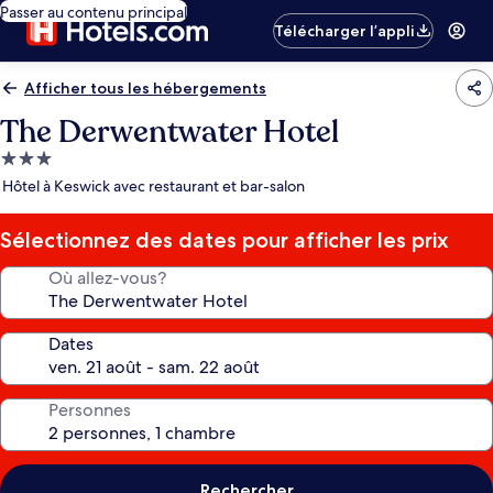
Passer au contenu principal
Télécharger l’appli
Afficher tous les hébergements
The Derwentwater Hotel
Hébergement
3.0 étoiles
Hôtel à Keswick avec restaurant et bar-salon
Sélectionnez des dates pour afficher les prix
Où allez-vous?
Dates
Personnes
Rechercher