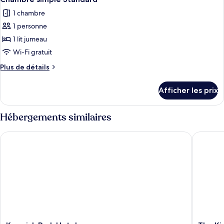
1 chambre
1 personne
1 lit jumeau
Wi-Fi gratuit
Plus
Plus de détails
de
détails
Afficher les prix
pour
Chambre
simple
Hébergements similaires
Standard
Keswick Park Hotel
The King
Keswick
The