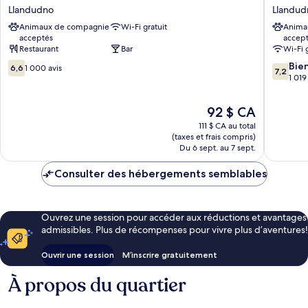
Hotel
Seafron
Llandudno
Llandud
Llandudno
Hotel
Animaux de compagnie
Wi-Fi gratuit
Anima
Llandudno
by
acceptés
accep
Compas
Restaurant
Bar
Wi-Fi 
Hospital
6.6
7.2
Llandud
Bie
6,6
1 000 avis
7,2
sur
sur
1 019
10,
10,
1 000 avis
Bien,
Le
92 $ CA
1 019 avi
prix
111 $ CA au total
est
(taxes et frais compris)
de
Du 6 sept. au 7 sept.
92 $ CA
Consulter des hébergements semblables
Ouvrez une session pour accéder aux réductions et avantages
admissibles. Plus de récompenses pour vivre plus d’aventures!
Ouvrir une session
M’inscrire gratuitement
À propos du quartier