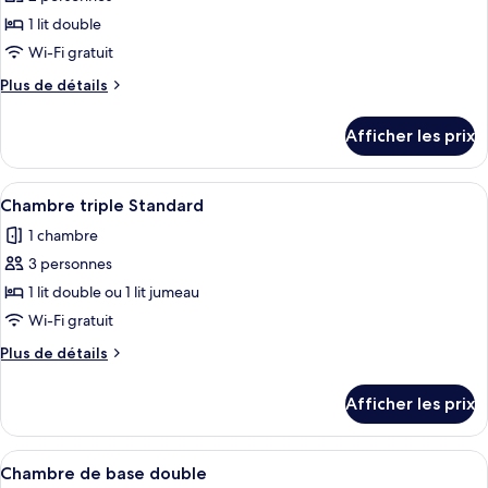
la
la
ce
mer
mer
1 lit double
type
Wi-Fi gratuit
de
Plus
Plus de détails
chambre :
de
Chambre
détails
Afficher les prix
pour
supérieure
Chambre
double,
supérieure
Afficher
Une chambre d’hôtel comprenant un lit
vue
1
double,
Chambre triple Standard
toutes
sur
vue
1 chambre
sur
les
la
la
3 personnes
photos
mer
mer
pour
1 lit double ou 1 lit jumeau
ce
Wi-Fi gratuit
type
Plus
Plus de détails
de
de
chambre :
détails
Afficher les prix
pour
Chambre
Chambre
triple
triple
Afficher
Une chambre d’hôtel comprenant un lit
Standard
1
Standard
Chambre de base double
toutes