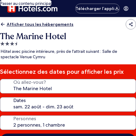
Passer au contenu principal
Télécharger l’appli
Afficher tous les hébergements
The Marine Hotel
Hébergement
3.5 étoiles
Hôtel avec piscine intérieure, près de l'attrait suivant : Salle de
spectacle Venue Cymru
Sélectionnez des dates pour afficher les prix
Où allez-vous?
Dates
Personnes