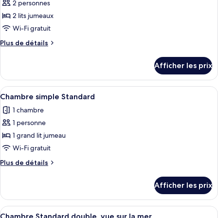
2 personnes
photos
pour
2 lits jumeaux
ce
Wi-Fi gratuit
type
Plus
Plus de détails
de
de
chambre :
détails
Afficher les prix
pour
Chambre
Chambre
Standard
Standard
Afficher
Une chambre d’hôtel équipée d’un lit, 
avec
6
avec
Chambre simple Standard
toutes
lits
lits
1 chambre
jumeaux
les
jumeaux
1 personne
photos
pour
1 grand lit jumeau
ce
Wi-Fi gratuit
type
Plus
Plus de détails
de
de
chambre :
détails
Afficher les prix
pour
Chambre
Chambre
simple
simple
Afficher
Une chambre d’hôtel comprenant un lit
Standard
4
Standard
Chambre Standard double, vue sur la mer