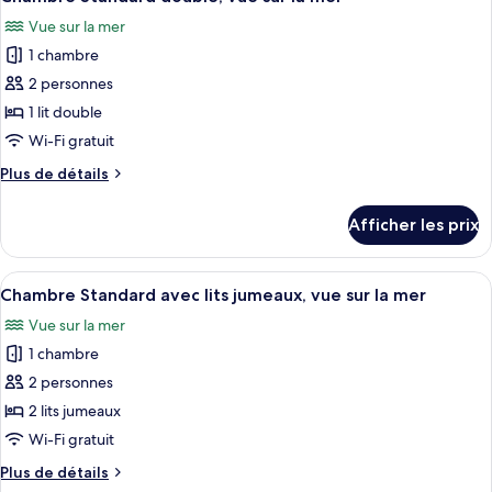
toutes
Vue sur la mer
les
1 chambre
photos
pour
2 personnes
ce
1 lit double
type
Wi-Fi gratuit
de
Plus
Plus de détails
chambre :
de
Chambre
détails
Afficher les prix
pour
Standard
Chambre
double,
Standard
Afficher
Une chambre d’hôtel avec deux lits, un
vue
1
double,
Chambre Standard avec lits jumeaux, vue sur la mer
toutes
sur
vue
Vue sur la mer
sur
les
la
la
1 chambre
photos
mer
mer
pour
2 personnes
ce
2 lits jumeaux
type
Wi-Fi gratuit
de
Plus
Plus de détails
chambre :
de