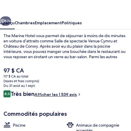
Marine
Hotel
cédent
Suivant
57+
Aperçu
Chambres
Emplacement
Politiques
The Marine Hotel vous permet de séjourner à moins de dix minutes
en voiture d’attraits comme Salle de spectacle Venue Cymru et
Château de Conwy. Après avoir eu du plaisir dans la piscine
intérieure, vous pouvez manger une bouchée dans le restaurant ou
vous reposer en sirotant un verre au bar-salon. Parmi les autres
commodités figurent casse-croûte/charcuterie et terrasse. Le
personnel serviable et le déjeuner sont des éléments très prisés par
Le
97 $ CA
les voyageurs.
prix
117 $ CA au total
actuel
(taxes et frais compris)
Salle à manger
est
Du 31 août au 1 sept.
de 97 $ CA
Avis
Très bien
8,0
Afficher les 1 539 avis
8,0 sur 10 –
Commodités populaires
Piscine
Animaux de compagnie
acceptés