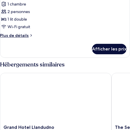
1 chambre
les
2 personnes
photos
pour
1 lit double
ce
Wi-Fi gratuit
type
Plus
Plus de détails
de
de
chambre :
détails
Afficher les prix
pour
Chambre
Chambre
de
de
Hébergements similaires
base
base
double
double
Grand Hotel Llandudno
The Seaf
Grand
The
Grand Hotel Llandudno
The Se