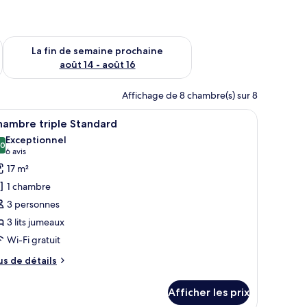
n de semaine août 7 - août 9
Vérifier la disponibilité pour la fin de semaine prochaine août 
La fin de semaine prochaine
août 14 - août 16
Affichage de 8 chambre(s) sur 8
ideaux.
, une armoire, un petit bureau et un luminaire fixé au mur.
fficher
Une chambre d’hôtel moderne avec deux lits, un
9
hambre triple Standard
outes
Exceptionnel
s
,0
10,0 sur 10
(6 avis)
6 avis
hotos
17 m²
our
1 chambre
e
3 personnes
ype
3 lits jumeaux
e
Wi-Fi gratuit
hambre :
hambre
us
us de détails
iple
e
tails
tandard
Afficher les prix
ur