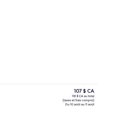
ner servi tous les jours en supplément
Chambre quadruple | Literie hypoalle
Le
107 $ CA
prix
118 $ CA au total
actuel
(taxes et frais compris)
u hall
Casse-croûte
est
Du 10 août au 11 août
de 107 $ CA