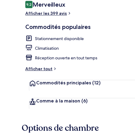
Avis
Merveilleux
9,2
9,2 sur 10 –
Afficher les 399 avis
Réception
Commodités populaires
Stationnement disponible
Climatisation
Réception ouverte en tout temps
Afficher tout
Commodités principales
(12)
Comme à la maison
(6)
Options de chambre