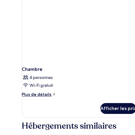
Chambre
4 personnes
Wi-Fi gratuit
Plus
Plus de détails
de
détails
Afficher les pri
pour
Chambre
Hébergements similaires