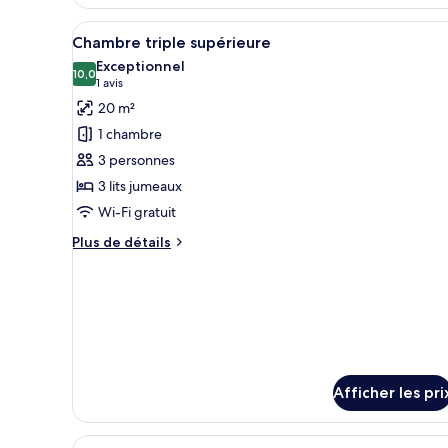
Chambre
Standard
Afficher
Une chambre d’hôtel avec deux 
12
double
Chambre triple supérieure
toutes
Exceptionnel
les
10,0
10,0 sur 10
(1 avis)
1 avis
photos
20 m²
pour
1 chambre
ce
3 personnes
type
3 lits jumeaux
de
Wi-Fi gratuit
chambre :
Chambre
Plus
Plus de détails
triple
de
détails
supérieure
pour
Chambre
triple
supérieure
Afficher les pri