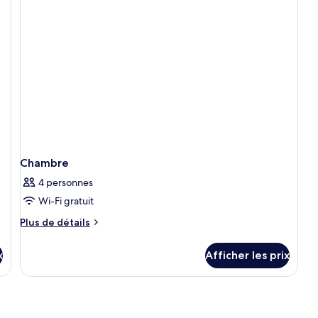
Chambre
4 personnes
Wi-Fi gratuit
Plus
Plus de détails
de
détails
x
Afficher les prix
pour
Chambre