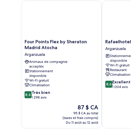
Four Points Flex by Sheraton Madrid Atocha
Rafaelhoteles
Four
Rafaelhoteles
Four Points Flex by Sheraton
Rafaelhote
Points
Atocha
Madrid Atocha
Arganzuela
Flex
Arganzuela
Arganzuela
Stationneme
by
disponible
Sheraton
Animaux de compagnie
Wi-Fi gratuit
acceptés
Madrid
Restaurant
Stationnement
Atocha
Climatisation
disponible
Arganzuela
Wi-Fi gratuit
8.6
Excellent
8,6
Climatisation
sur
1 004 avis
8.4
10,
Très bien
8,4
sur
Excellent,
1 298 avis
10,
1 004 avis
Le
87 $ CA
Très
prix
bien,
95 $ CA au total
est
(taxes et frais compris)
1 298 avis
de
Du 11 août au 12 août
87 $ CA