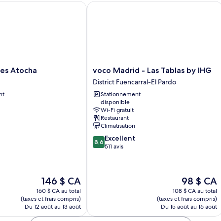
 Atocha
voco Madrid - Las Tablas by IHG
voco
les Atocha
voco Madrid - Las Tablas by IHG
Madrid
District Fuencarral-El Pardo
-
nt
Stationnement
Las
disponible
Tablas
Wi-Fi gratuit
by
Restaurant
IHG
Climatisation
District
8.6
Excellent
Fuencarral-
8,6
sur
511 avis
El
10,
Pardo
Excellent,
511 avis
Le
Le
146 $ CA
98 $ CA
prix
prix
160 $ CA au total
108 $ CA au total
est
est
(taxes et frais compris)
(taxes et frais compris)
de
de
Du 12 août au 13 août
Du 15 août au 16 août
146 $ CA
98 $ CA