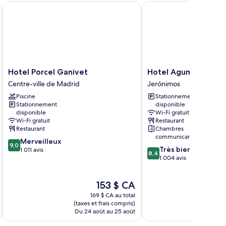
Hotel Porcel Ganivet
Hotel Agumar Atocha
Hotel
Hotel
Hotel Porcel Ganivet
Hotel Agumar Atoch
Porcel
Agumar
Centre-ville de Madrid
Jerónimos
Ganivet
Atocha
Piscine
Stationnement
Centre-
Jerónimos
Stationnement
disponible
ville
disponible
Wi-Fi gratuit
de
Wi-Fi gratuit
Restaurant
Madrid
Restaurant
Chambres
communicantes offertes
9.0
Merveilleux
9,0
8.4
Très bien
sur
1 011 avis
8,4
sur
1 004 avis
10,
10,
Merveilleux,
Très
1 011 avis
Le
153 $ CA
bien,
prix
1 004 avis
169 $ CA au total
est
(taxes et frais compris)
(taxe
de
Du 24 août au 25 août
Du 2
153 $ CA