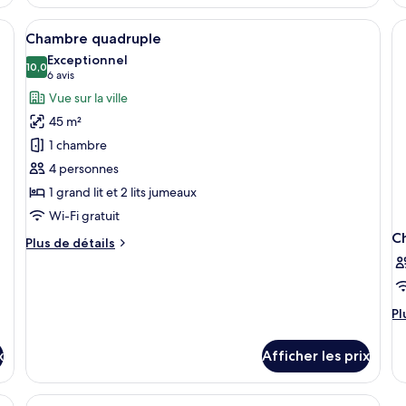
Chambre
C
supérieure
tr
lits, un téléviseur fixé au mur, une fenêtre avec des rideaux et une vue sur 
Afficher
Une chambre d’hôtel moderne dotée d’u
13
double
St
Chambre quadruple
toutes
Exceptionnel
les
10,0
10,0 sur 10
(6 avis)
6 avis
photos
Vue sur la ville
pour
45 m²
ce
1 chambre
type
4 personnes
de
1 grand lit et 2 lits jumeaux
chambre :
Chambre
Wi-Fi gratuit
quadruple
C
Plus
Plus de détails
de
détails
pour
Chambre
Pl
Pl
quadruple
d
dé
x
Afficher les prix
po
C