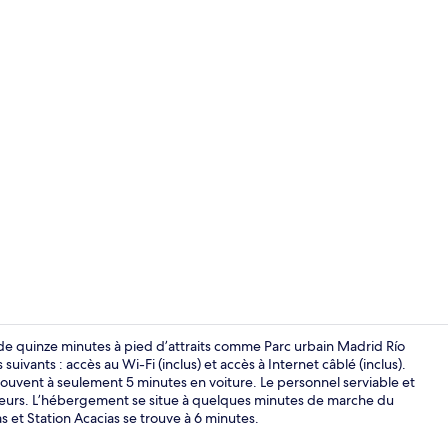
Buffet déjeu
 de quinze minutes à pied d’attraits comme Parc urbain Madrid Río
suivants : accès au Wi-Fi (inclus) et accès à Internet câblé (inclus).
 trouvent à seulement 5 minutes en voiture. Le personnel serviable et
Coin salon d
geurs. L’hébergement se situe à quelques minutes de marche du
 et Station Acacias se trouve à 6 minutes.