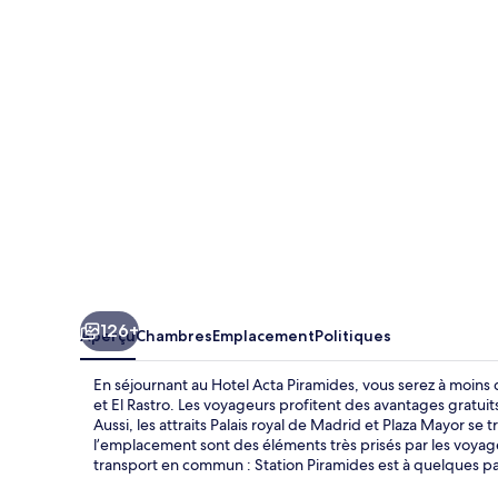
Acta
Piramides
126+
Aperçu
Chambres
Emplacement
Politiques
En séjournant au Hotel Acta Piramides, vous serez à moins
et El Rastro. Les voyageurs profitent des avantages gratuits 
Aussi, les attraits Palais royal de Madrid et Plaza Mayor se
l’emplacement sont des éléments très prisés par les voya
transport en commun : Station Piramides est à quelques pas