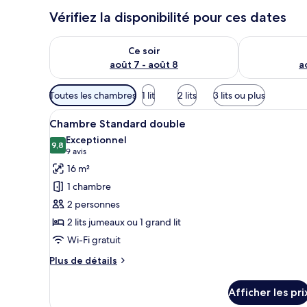
Vérifiez la disponibilité pour ces dates
Vérifier la disponibilité pour ce soir août 7 - août 8
Vérifier la di
Ce soir
août 7 - août 8
a
Filtres
Toutes les chambres
1 lit
2 lits
3 lits ou plus
disponibles
Afficher
Une chambre d’hôtel moderne av
pour
13
Chambre Standard double
toutes
les
Exceptionnel
les
9,8
chambres
9,8 sur 10
(9 avis)
9 avis
photos
16 m²
pour
1 chambre
ce
2 personnes
type
2 lits jumeaux ou 1 grand lit
de
Wi-Fi gratuit
chambre :
Chambre
Plus
Plus de détails
Standard
de
détails
double
Afficher les pri
pour