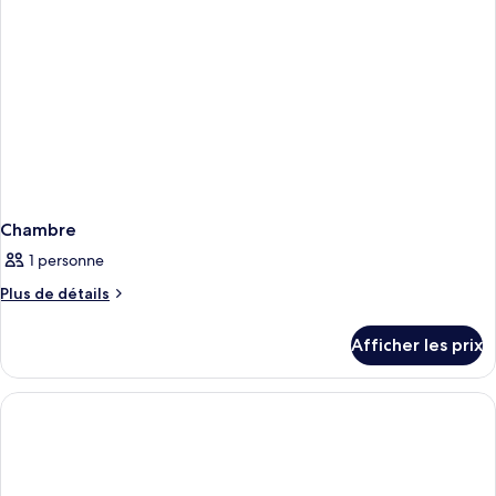
Chambre
1 personne
Plus
Plus de détails
de
détails
Afficher les prix
pour
Chambre