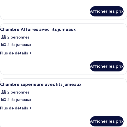
de
ce
détails
type
Afficher les prix
pour
de
Chambre
chambre :
supérieure
Afficher
Une chambre d’hôtel avec deux lits, un
4
double
Chambre
Chambre Affaires avec lits jumeaux
toutes
supérieure
2 personnes
les
double
2 lits jumeaux
photos
pour
Plus
Plus de détails
de
ce
détails
type
Afficher les prix
pour
de
Chambre
chambre :
Affaires
Afficher
Chambre supérieure avec lits jumeaux |
4
avec
Chambre
Chambre supérieure avec lits jumeaux
toutes
lits
Affaires
2 personnes
jumeaux
les
avec
2 lits jumeaux
photos
lits
pour
Plus
Plus de détails
jumeaux
de
ce
détails
type
Afficher les prix
pour
de