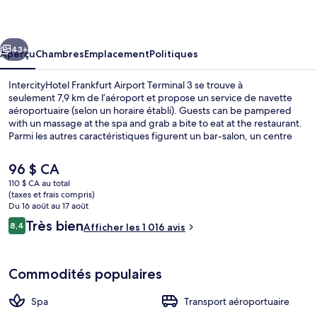
Frankfurt
Airport
cédent
Suivant
Terminal
43+
Aperçu
Chambres
Emplacement
Politiques
3
IntercityHotel Frankfurt Airport Terminal 3 se trouve à
seulement 7,9 km de l’aéroport et propose un service de navette
aéroportuaire (selon un horaire établi). Guests can be pampered
with un massage at the spa and grab a bite to eat at the restaurant.
Parmi les autres caractéristiques figurent un bar-salon, un centre
d’entraînement physique et casse-croûte/charcuterie. Les autres
voyageurs apprécient le personnel serviable et la proximité de
Le
96 $ CA
l’aéroport.
prix
110 $ CA au total
actuel
(taxes et frais compris)
Souper et cinq à sept servis sur place
est
Du 16 août au 17 août
de 96 $ CA
Avis
Très bien
8,4
Afficher les 1 016 avis
8,4 sur 10 –
Commodités populaires
Spa
Transport aéroportuaire