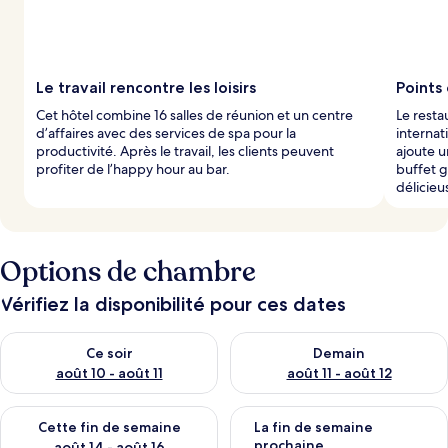
Le travail rencontre les loisirs
Points
Cet hôtel combine 16 salles de réunion et un centre
Le resta
d’affaires avec des services de spa pour la
internat
productivité. Après le travail, les clients peuvent
ajoute u
profiter de l’happy hour au bar.
buffet 
délicie
Options de chambre
Vérifiez la disponibilité pour ces dates
Vérifier la disponibilité pour ce soir août 10 - août 11
Vérifier la disponibilité pour 
Ce soir
Demain
août 10 - août 11
août 11 - août 12
Vérifier la disponibilité pour cette fin de semaine août 14 - aoû
Vérifier la disponibilité pour 
Cette fin de semaine
La fin de semaine
prochaine
août 14 - août 16