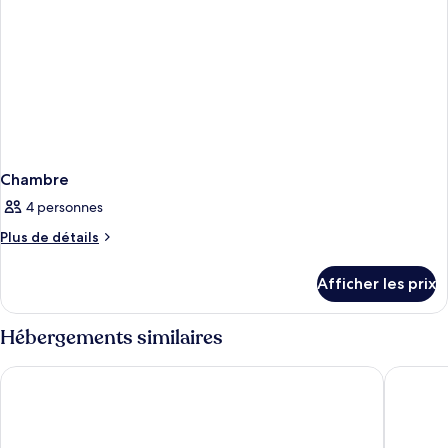
Chambre
4 personnes
Plus
Plus de détails
de
détails
Afficher les prix
pour
Chambre
Hébergements similaires
Platzhirsch Living Hotel
Park Inn