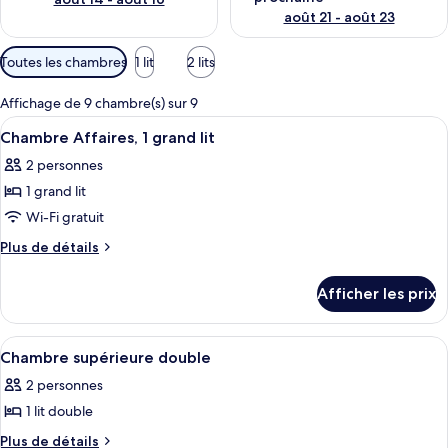
août 21 - août 23
Filtres
Toutes les chambres
1 lit
2 lits
disponibles
pour
Affichage de 9 chambre(s) sur 9
les
Afficher
Une chambre d’hôtel avec un lit, un bu
4
Chambre Affaires, 1 grand lit
chambres
toutes
2 personnes
les
1 grand lit
photos
pour
Wi-Fi gratuit
ce
Plus
Plus de détails
type
de
détails
de
Afficher les prix
pour
chambre :
Chambre
Chambre
Affaires,
Afficher
Chambre supérieure double | Literie h
4
Affaires,
1
Chambre supérieure double
toutes
grand
1
2 personnes
lit
les
grand
1 lit double
photos
lit
pour
Plus
Plus de détails