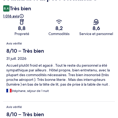
Très bien
8,4
1 016 avis
8,8
8,2
8,6
Propreté
Commodités
Service et personnel
Avis
Avis vérifié
8/10 – Très bien
31 juill. 2026
Accueil plutôt froid et agacé . Tout le reste du personnel a été
sympathique par ailleurs . Hôtel propre, bien entretenu, avec la
plupart des commodités nécessaires. Tres bien insonorisé (très
proche aéroport ). Très bonne literie . Mais des interrupteurs
(lumière ) en bas de la tête de lit, pas de prise à la table de nuit .
La climatisation n’était pas réglable et donc trop chaude ou trop
Stéphane, séjour de 1 nuit
froide … Il n’y avait qu’une seule serviette de douche . Femme
de ménage bruyante le matin . Satisfaction moyenne au final.
Nous n’avons pas testé le petit déjeuner.
Avis vérifié
8/10 – Très bien