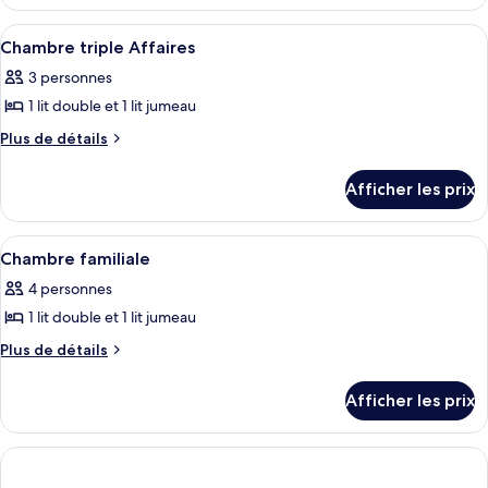
Chambre
chambre :
supérieure
Afficher
Une chambre d’hôtel avec deux lits, un
4
avec
Chambre
Chambre triple Affaires
toutes
lits
supérieure
3 personnes
jumeaux
les
avec
1 lit double et 1 lit jumeau
photos
lits
pour
Plus
Plus de détails
jumeaux
de
ce
détails
type
Afficher les prix
pour
de
Chambre
chambre :
triple
Afficher
Une chambre d’hôtel comprenant un lit
4
Affaires
Chambre
Chambre familiale
toutes
triple
4 personnes
les
Affaires
1 lit double et 1 lit jumeau
photos
pour
Plus
Plus de détails
de
ce
détails
type
Afficher les prix
pour
de
Chambre
chambre :
familiale
Chambre