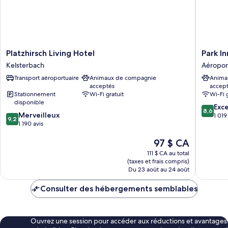
Platzhirsch
Park
Platzhirsch Living Hotel
Park I
Living
Inn
Kelsterbach
Aéropor
Hotel
by
Transport aéroportuaire
Animaux de compagnie
Anima
Kelsterbach
Radisso
acceptés
accep
Frankfur
Stationnement
Wi-Fi gratuit
Wi-Fi 
Airport
disponible
8.6
Hotel
Exce
8,6
9.2
Merveilleux
sur
Aéropor
1 019
9,2
sur
1 190 avis
10,
de
10,
Excellen
Francfor
Le
97 $ CA
Merveilleux,
1 019 avi
sur-
prix
1 190 avis
le-
111 $ CA au total
est
(taxes et frais compris)
Main
de
Du 23 août au 24 août
97 $ CA
Consulter des hébergements semblables
Ouvrez une session pour accéder aux réductions et avantages