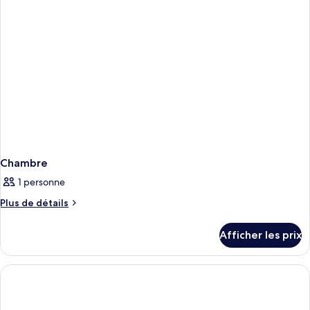
familiale
Chambre
1 personne
Plus
Plus de détails
de
détails
Afficher les prix
pour
Chambre