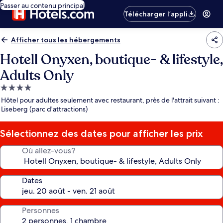
Passer au contenu principal
Télécharger l’appli
Afficher tous les hébergements
Hotell Onyxen, boutique- & lifestyle,
Adults Only
Hébergement
4.0 étoiles
Hôtel pour adultes seulement avec restaurant, près de l'attrait suivant :
Liseberg (parc d'attractions)
Sélectionnez des dates pour afficher les prix
Où allez-vous?
Dates
Personnes