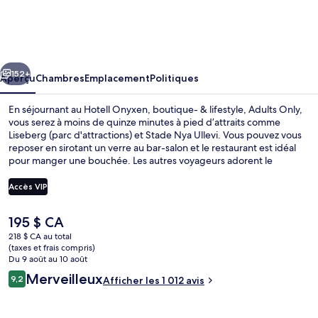
Hotell
Onyxen,
boutique-
cédent
Suivant
&
152+
Aperçu
Chambres
Emplacement
Politiques
lifestyle,
En séjournant au Hotell Onyxen, boutique- & lifestyle, Adults Only,
Adults
vous serez à moins de quinze minutes à pied d’attraits comme
Liseberg (parc d'attractions) et Stade Nya Ullevi. Vous pouvez vous
Only
reposer en sirotant un verre au bar-salon et le restaurant est idéal
pour manger une bouchée. Les autres voyageurs adorent le
personnel serviable. L’hébergement se situe à quelques minutes de
marche du transport en commun : Arrêt de tram Scandinavium se
Accès VIP
trouve à 2 minutes et Arrêt de tram Berzeliigatan est à 3 minutes.
Le
195 $ CA
Spa
prix
218 $ CA au total
actuel
(taxes et frais compris)
est
Du 9 août au 10 août
de 195 $ CA
Avis
Merveilleux
9,2
Afficher les 1 012 avis
9,2 sur 10 –