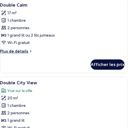
Afficher
Une chambre à coucher avec un grand li
29
View
Double Calm
toutes
17 m²
les
1 chambre
photos
pour
2 personnes
ce
1 grand lit ou 2 lits jumeaux
type
Wi-Fi gratuit
de
Plus
Plus de détails
chambre :
de
Double
détails
Afficher les prix
pour
Calm
Double
Calm
Afficher
Une chambre à coucher avec un lit, une
17
Double City View
toutes
Vue sur la ville
les
20 m²
photos
pour
1 chambre
ce
2 personnes
type
1 grand lit
de
Wi-Fi gratuit