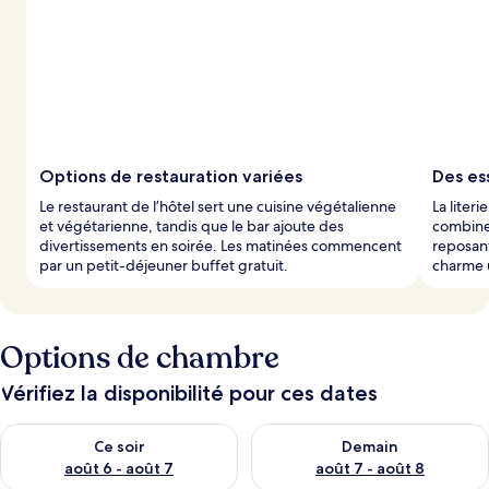
Options de restauration variées
Des es
Le restaurant de l’hôtel sert une cuisine végétalienne
La liter
et végétarienne, tandis que le bar ajoute des
combine 
divertissements en soirée. Les matinées commencent
reposant
par un petit-déjeuner buffet gratuit.
charme 
Options de chambre
Vérifiez la disponibilité pour ces dates
Vérifier la disponibilité pour ce soir août 6 - août 7
Vérifier la disponibilité pour 
Ce soir
Demain
août 6 - août 7
août 7 - août 8