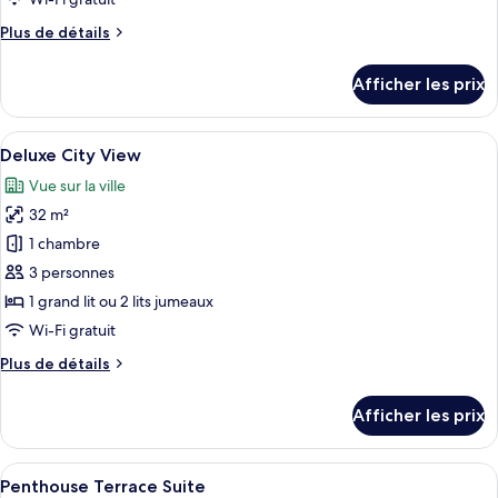
chambre :
Plus
Plus de détails
Double
de
City
détails
Afficher les prix
View
pour
Double
City
Afficher
Une chambre spacieuse avec un grand li
26
View
Deluxe City View
toutes
Vue sur la ville
les
32 m²
photos
pour
1 chambre
ce
3 personnes
type
1 grand lit ou 2 lits jumeaux
de
Wi-Fi gratuit
chambre :
Plus
Plus de détails
Deluxe
de
City
détails
Afficher les prix
View
pour
Deluxe
City
Afficher
Un salon moderne doté d’un haut plafo
17
View
Penthouse Terrace Suite