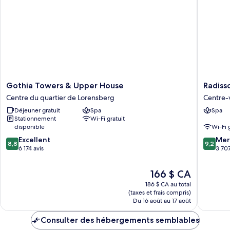
Gothia
Radisso
Gothia Towers & Upper House
Radiss
Towers
Blu
Centre du quartier de Lorensberg
Centre-
&
Scandin
Déjeuner gratuit
Spa
Spa
Upper
Hotel
Stationnement
Wi-Fi gratuit
House
Centre-
disponible
Wi-Fi 
Centre
ville
8.8
9.2
du
Excellent
de
Mer
8,8
9,2
sur
sur
quartier
6 174 avis
Götebo
3 707
10,
10,
de
Excellent,
Merveill
Lorensberg
Le
166 $ CA
6 174 avis
3 707 av
prix
186 $ CA au total
est
(taxes et frais compris)
de
Du 16 août au 17 août
166 $ CA
Consulter des hébergements semblables