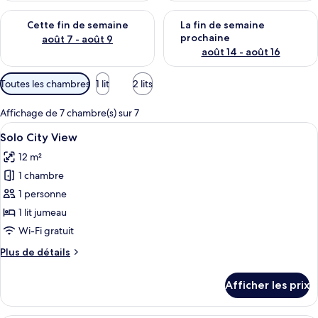
Vérifier la disponibilité pour cette fin de semaine août 7 - aoû
Vérifier la disponibilité pour 
Cette fin de semaine
La fin de semaine
prochaine
août 7 - août 9
août 14 - août 16
Filtres
Toutes les chambres
1 lit
2 lits
disponibles
pour
Affichage de 7 chambre(s) sur 7
les
Afficher
Un lit bien fait, agrémenté d’oreillers 
10
Solo City View
chambres
toutes
12 m²
les
1 chambre
photos
pour
1 personne
ce
1 lit jumeau
type
Wi-Fi gratuit
de
Plus
Plus de détails
chambre :
de
Solo
détails
Afficher les prix
pour
City
Solo
View
City