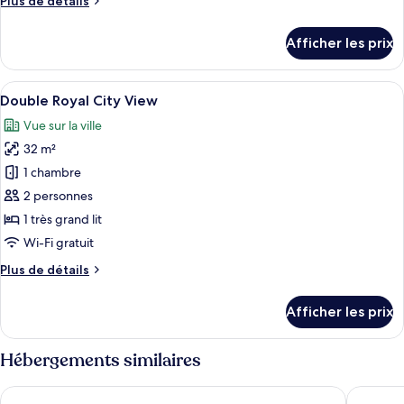
Plus de détails
chambre :
de
Double
détails
Afficher les prix
pour
Calm
Double
SleepWell
Calm
Afficher
Une chambre d’hôtel avec un grand lit
15
SleepWell
Double Royal City View
toutes
Vue sur la ville
les
32 m²
photos
pour
1 chambre
ce
2 personnes
type
1 très grand lit
de
Wi-Fi gratuit
chambre :
Plus
Plus de détails
Double
de
Royal
détails
Afficher les prix
City
pour
Double
View
Royal
Hébergements similaires
City
View
Gothia Towers & Upper House
Radisson