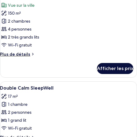
toutes
Vue sur la ville
les
150 m²
photos
pour
2 chambres
ce
4 personnes
type
2 très grands lits
de
Wi-Fi gratuit
chambre :
Plus
Plus de détails
Penthouse
de
Terrace
détails
Afficher les prix
Suite
pour
Penthouse
Terrace
Afficher
Une chambre à coucher avec un grand l
8
Suite
Double Calm SleepWell
toutes
17 m²
les
1 chambre
photos
pour
2 personnes
ce
1 grand lit
type
Wi-Fi gratuit
de
Plus