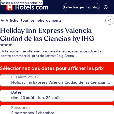
Passer au contenu principal
Télécharger l’appli
Afficher tous les hébergements
Holiday Inn Express Valencia
Ciudad de las Ciencias by IHG
Hébergement
3.0 étoiles
Hôtel au centre-ville avec piscine extérieure, avec accès direct au
centre commercial, près de l’attrait Roig Arena
Sélectionnez des dates pour afficher les prix
Où allez-vous?
Dates
Personnes