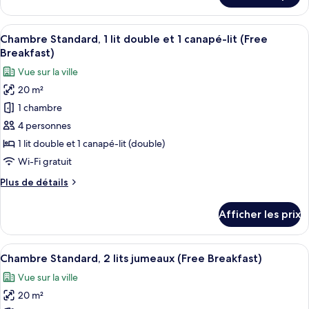
lit
Chambre
double,
Standard,
Afficher
Une chambre d’hôtel avec un grand lit,
accessible
5
1
Chambre Standard, 1 lit double et 1 canapé-lit (Free
toutes
aux
lit
Breakfast)
double,
les
personnes
Vue sur la ville
accessible
photos
à
aux
20 m²
pour
mobilité
personnes
1 chambre
ce
à
réduite
mobilité
type
4 personnes
(Free
réduite
de
Breakfast)
1 lit double et 1 canapé-lit (double)
(Free
chambre :
Breakfast)
Wi-Fi gratuit
Chambre
Plus
Plus de détails
Standard,
de
1
détails
Afficher les prix
pour
lit
Chambre
double
Standard,
Afficher
Une chambre d’hôtel avec un lit, un bu
et
7
1
Chambre Standard, 2 lits jumeaux (Free Breakfast)
toutes
1
lit
Vue sur la ville
double
les
canapé-
et
20 m²
photos
lit
1