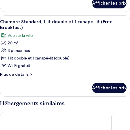
Afficher les prix
(Free
pour
Chambre
Breakfast)
Standard
Afficher
Une chambre d’hôtel avec un grand lit,
4
(Free
Chambre Standard, 1 lit double et 1 canapé-lit (Free
toutes
Breakfast)
Breakfast)
les
Vue sur la ville
photos
20 m²
pour
3 personnes
ce
type
1 lit double et 1 canapé-lit (double)
de
Wi-Fi gratuit
chambre :
Plus
Plus de détails
Chambre
de
Standard,
détails
Afficher les prix
pour
1
Chambre
lit
Standard,
Hébergements similaires
double
1
lit
et
Hotel Primus Valencia
HQ Aren
double
1
et
canapé-
1