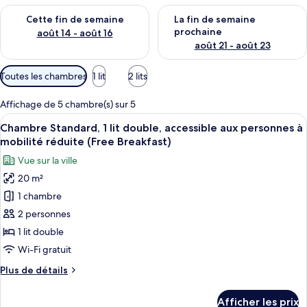
Vérifier la disponibilité pour cette fin de semaine août 14 - aoû
Vérifier la disponibilité pour 
Cette fin de semaine
La fin de semaine
prochaine
août 14 - août 16
août 21 - août 23
Filtres
Toutes les chambres
1 lit
2 lits
disponibles
pour
Affichage de 5 chambre(s) sur 5
les
Afficher
Une chambre d’hôtel avec un grand lit,
5
Chambre Standard, 1 lit double, accessible aux personnes à
chambres
toutes
mobilité réduite (Free Breakfast)
les
Vue sur la ville
photos
20 m²
pour
1 chambre
ce
type
2 personnes
de
1 lit double
chambre :
Wi-Fi gratuit
Chambre
Plus
Plus de détails
Standard,
de
1
détails
Afficher les prix
pour