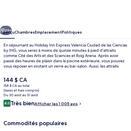
Holiday
Inn
Express
cédent
Suivant
Valencia
29+
Aperçu
Chambres
Emplacement
Politiques
Ciudad
En séjournant au Holiday Inn Express Valencia Ciudad de las Ciencias
de
by IHG, vous serez à moins de quinze minutes à pied d’attraits
comme Cité des Arts et des Sciences et Roig Arena. Après avoir
las
passé des heures de plaisir dans la piscine extérieure, vous pouvez
Ciencias
vous reposer en sirotant un verre au bar-salon. Aussi, les attraits
Gare du Nord et Stade Mestalla se trouvent à seulement 5 minutes
by
en voiture. Les autres voyageurs adorent le personnel serviable.
Le
144 $ CA
IHG
prix
158 $ CA au total
actuel
(taxes et frais compris)
Réception
est
Du 30 août au 31 août
de 144 $ CA
Avis
Très bien
8,0
Afficher les 1 005 avis
8,0 sur 10 –
Commodités populaires