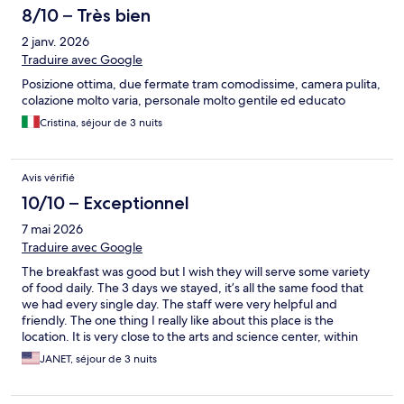
8/10 – Très bien
2 janv. 2026
Traduire avec Google
Posizione ottima, due fermate tram comodissime, camera pulita,
colazione molto varia, personale molto gentile ed educato
Cristina, séjour de 3 nuits
Avis vérifié
10/10 – Exceptionnel
7 mai 2026
Traduire avec Google
The breakfast was good but I wish they will serve some variety
of food daily. The 3 days we stayed, it’s all the same food that
we had every single day. The staff were very helpful and
friendly. The one thing I really like about this place is the
location. It is very close to the arts and science center, within
walking distance. The best part is, there’s a huge mall across the
JANET, séjour de 3 nuits
hotel and so many places to eat and shop.