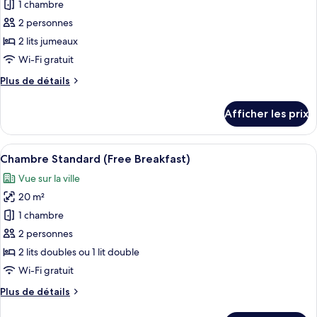
pour
1 chambre
(Free
canapé-
ce
lit
Breakfast)
2 personnes
(Free
type
2 lits jumeaux
Breakfast)
de
Wi-Fi gratuit
chambre :
Plus
Plus de détails
Chambre
de
Standard,
détails
Afficher les prix
2
pour
Chambre
lits
Standard,
Afficher
Une chambre d’hôtel avec deux lits, un
jumeaux
7
2
Chambre Standard (Free Breakfast)
toutes
(Free
lits
Vue sur la ville
jumeaux
les
Breakfast)
(Free
20 m²
photos
Breakfast)
pour
1 chambre
ce
2 personnes
type
2 lits doubles ou 1 lit double
de
Wi-Fi gratuit
chambre :
Plus
Plus de détails
Chambre
de
Standard
détails