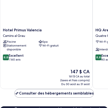
lit
canapé-
lit
(Free
(Free
Breakfast)
Breakfast)
Hotel
HQ
Hotel Primus Valencia
HQ Are
Primus
Arena
Camins al Grau
Quatre 
Valencia
Hotel
Piscine
Spa
Wi-Fi 
Camins
Quatre
Stationnement
Wi-Fi gratuit
al
Carreres
disponible
Interd
Grau
8.8
8.8
Excellent
Exce
8,8
8,8
sur
sur
1 160 avis
80 av
10,
10,
Excellent,
Excellen
Le
147 $ CA
1 160 avis
80 avis
prix
161 $ CA au total
est
(taxes et frais compris)
de
Du 30 août au 31 août
147 $ CA
Consulter des hébergements semblables