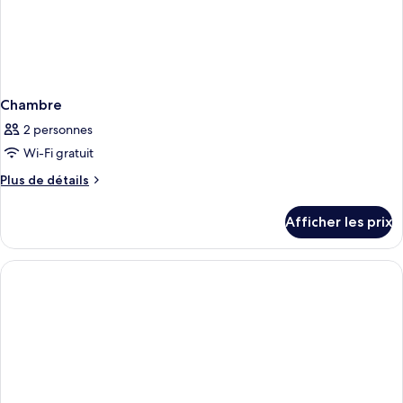
cuisine,
sur
vue
la
sur
la
ville
ville
Chambre
2 personnes
Wi-Fi gratuit
Plus
Plus de détails
de
détails
Afficher les prix
pour
Chambre