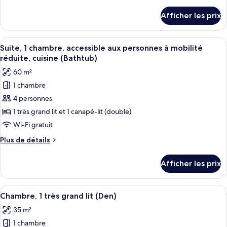
de
1
détails
Afficher les prix
pour
chambre,
Suite,
accessible
1
Afficher
Une chambre d’hôtel comprenant un lit,
aux
7
chambre,
Suite, 1 chambre, accessible aux personnes à mobilité
toutes
accessible
personnes
réduite, cuisine (Bathtub)
aux
les
à
60 m²
personnes
photos
mobilité
à
1 chambre
pour
réduite,
mobilité
4 personnes
ce
réduite,
cuisine
cuisine
type
1 très grand lit et 1 canapé-lit (double)
(With
(With
de
Wi-Fi gratuit
Shower)
Shower)
chambre :
Plus
Plus de détails
Suite,
de
1
détails
Afficher les prix
pour
chambre,
Suite,
accessible
1
Afficher
Une chambre d’hôtel avec un grand lit,
aux
4
chambre,
Chambre, 1 très grand lit (Den)
toutes
accessible
personnes
35 m²
aux
les
à
personnes
1 chambre
photos