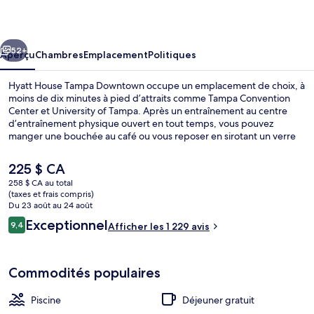
House
Tampa
cédent
Suivant
Downtown
52+
Aperçu
Chambres
Emplacement
Politiques
Hyatt House Tampa Downtown occupe un emplacement de choix, à
moins de dix minutes à pied d’attraits comme Tampa Convention
Center et University of Tampa. Après un entraînement au centre
d’entraînement physique ouvert en tout temps, vous pouvez
manger une bouchée au café ou vous reposer en sirotant un verre
au bar-salon. Parmi les autres points saillants figurent une piscine
extérieure et casse-croûte/charcuterie. Les autres voyageurs
Le
225 $ CA
apprécient vraiment le personnel serviable et le déjeuner.
prix
258 $ CA au total
actuel
(taxes et frais compris)
Extérieur
est
Du 23 août au 24 août
de 225 $ CA
Avis
Exceptionnel
9,4
Afficher les 1 229 avis
9,4 sur 10 –
Commodités populaires
Piscine
Déjeuner gratuit