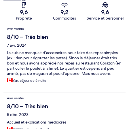
9,6
9,2
9,6
Propreté
Commodités
Service et personnel
Avis
Avis vérifié
8/10 – Très bien
7 avr. 2024
La cuisine manquait d’accessoires pour faire des repas simples
(ex.: rien pour égoutter les pates). Sinon le déjeuner était très
bon et nous avons apprécié nos repas au restaurant Corazon (en
particulier le poulet à la lime). Le quartier est cependant peu
animé, pas de magasin et peu d’épicerie. Mais nous avons
apprécié notre séjour.
Yan, séjour de 6 nuits
Avis vérifié
8/10 – Très bien
5 déc. 2023
Accueil et explications médiocres