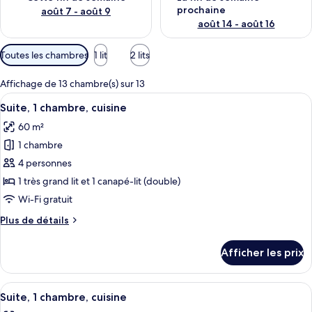
prochaine
août 7 - août 9
août 14 - août 16
Filtres
Toutes les chambres
1 lit
2 lits
disponibles
pour
Affichage de 13 chambre(s) sur 13
les
Afficher
Une chambre d’hôtel équipée d’un canapé
7
Suite, 1 chambre, cuisine
chambres
toutes
60 m²
les
1 chambre
photos
pour
4 personnes
ce
1 très grand lit et 1 canapé-lit (double)
type
Wi-Fi gratuit
de
Plus
Plus de détails
chambre :
de
Suite,
détails
Afficher les prix
pour
1
Suite,
chambre,
1
Afficher
Une chambre d’hôtel avec un lit, un can
cuisine
9
chambre,
Suite, 1 chambre, cuisine
toutes
cuisine