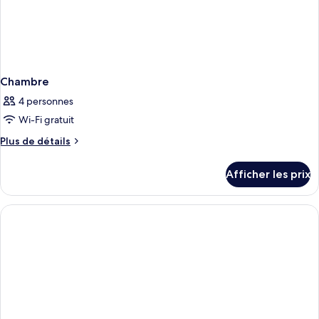
Chambre
4 personnes
Wi-Fi gratuit
Plus
Plus de détails
de
détails
Afficher les prix
pour
Chambre