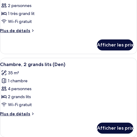
mobilité
à
pour
2 personnes
réduite,
mobilité
ce
réduite,
1 très grand lit
cuisine
cuisine
type
(Bathtub)
Wi-Fi gratuit
(Bathtub)
de
Plus
Plus de détails
chambre :
de
Chambre,
détails
Afficher les prix
pour
1
Chambre,
très
1
Afficher
Une chambre d’hôtel avec deux lits, u
grand
4
très
Chambre, 2 grands lits (Den)
toutes
lit
grand
35 m²
lit
les
(Den)
(Den)
1 chambre
photos
pour
4 personnes
ce
2 grands lits
type
Wi-Fi gratuit
de
Plus
Plus de détails
chambre :
de
Chambre,
détails
Afficher les prix
pour
2
Chambre,