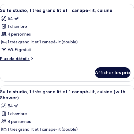
grands
2
Afficher
Une chambre d’hôtel équipée d’un lit, d
lits
6
grands
Suite studio, 1 très grand lit et 1 canapé-lit, cuisine
toutes
(Den)
lits
54 m²
(Den)
les
1 chambre
photos
pour
4 personnes
ce
1 très grand lit et 1 canapé-lit (double)
type
Wi-Fi gratuit
de
Plus
Plus de détails
chambre :
de
Suite
détails
Afficher les prix
pour
studio,
Suite
1
studio,
Afficher
Un salon moderne avec un canapé d’ang
très
9
1
Suite studio, 1 très grand lit et 1 canapé-lit, cuisine (with
toutes
grand
très
Shower)
grand
les
lit
54 m²
lit
photos
et
et
1 chambre
pour
1
1
4 personnes
ce
canapé-
canapé-
lit,
type
1 très grand lit et 1 canapé-lit (double)
lit,
cuisine