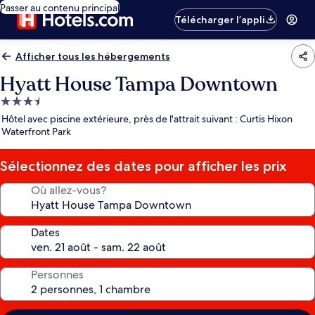
Passer au contenu principal
Télécharger l’appli
Afficher tous les hébergements
Hyatt House Tampa Downtown
Hébergement
3.5 étoiles
Hôtel avec piscine extérieure, près de l'attrait suivant : Curtis Hixon
Waterfront Park
Sélectionnez des dates pour afficher les prix
Où allez-vous?
Dates
Personnes