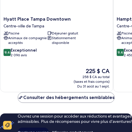
Hyatt
Hampto
Hyatt Place Tampa Downtown
Hampto
Place
Inn
Centre-ville de Tampa
Centre-
Tampa
Tampa
Piscine
Déjeuner gratuit
Piscin
Downtown
Downto
Animaux de compagnie
Stationnement
Anima
Centre-
Channel
acceptés
disponible
accep
ville
District
9.4
9.4
de
Exceptionnel
Centre-
Exc
9,4
9,4
sur
sur
Tampa
2 096 avis
ville
2 456
10,
10,
de
Exceptionnel,
Exceptio
Tampa
Le
225 $ CA
2 096 avis
2 456 av
prix
258 $ CA au total
est
(taxes et frais compris)
de
Du 31 août au 1 sept.
225 $ CA
Consulter des hébergements semblables
Ouvrez une session pour accéder aux réductions et avantages
admissibles. Plus de récompenses pour vivre plus d’aventures!