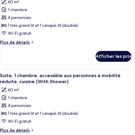
60 m²
les
1 chambre
photos
pour
4 personnes
ce
1 très grand lit et 1 canapé-lit (double)
type
Wi-Fi gratuit
de
Plus
Plus de détails
chambre :
de
Suite,
détails
Afficher les prix
pour
1
Suite,
chambre,
1
Afficher
Un salon moderne avec un canapé gris, 
cuisine
8
chambre,
Suite, 1 chambre, accessible aux personnes à mobilité
toutes
cuisine
réduite, cuisine (With Shower)
les
60 m²
photos
1 chambre
pour
4 personnes
ce
type
1 très grand lit et 1 canapé-lit (double)
de
Wi-Fi gratuit
chambre :
Plus
Plus de détails
Suite,