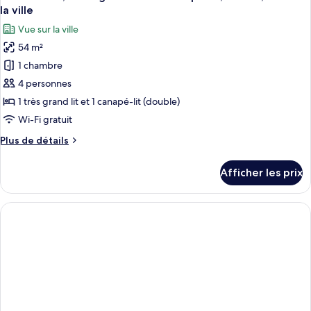
toutes
très
lit
la ville
grand
les
et
Vue sur la ville
lit
photos
1
et
54 m²
pour
canapé-
1
1 chambre
ce
canapé-
lit,
lit,
type
4 personnes
cuisine
cuisine
de
1 très grand lit et 1 canapé-lit (double)
(Bathtub)
(Bathtub)
chambre :
Wi-Fi gratuit
Suite
Plus
Plus de détails
studio,
de
1
détails
Afficher les prix
pour
très
Suite
grand
studio,
lit
1
et
très
grand
1
lit
canapé-
et
lit,
1
canapé-
cuisine,
lit,
vue