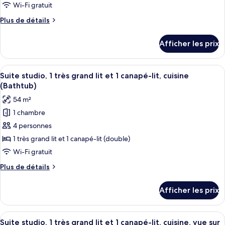
de
cuisine
Wi-Fi gratuit
chambre :
Plus
Plus de détails
Suite
de
studio,
détails
Afficher les prix
pour
1
Suite
très
studio,
Afficher
Une chambre d’hôtel moderne dotée d’u
grand
7
1
Suite studio, 1 très grand lit et 1 canapé-lit, cuisine
toutes
très
lit
(Bathtub)
grand
les
et
54 m²
lit
photos
1
et
1 chambre
pour
canapé-
1
4 personnes
ce
canapé-
lit,
lit,
type
1 très grand lit et 1 canapé-lit (double)
cuisine
cuisine
de
Wi-Fi gratuit
(with
(with
chambre :
Shower)
Shower)
Plus
Plus de détails
Suite
de
studio,
détails
Afficher les prix
pour
1
Suite
très
studio,
Afficher
Une chambre d’hôtel équipée d’un canap
grand
8
1
Suite studio, 1 très grand lit et 1 canapé-lit, cuisine, vue sur