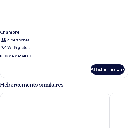
Chambre
4 personnes
Wi-Fi gratuit
Plus
Plus de détails
de
détails
Afficher les prix
pour
Chambre
Hébergements similaires
Hyatt Place Tampa Downtown
Hampton