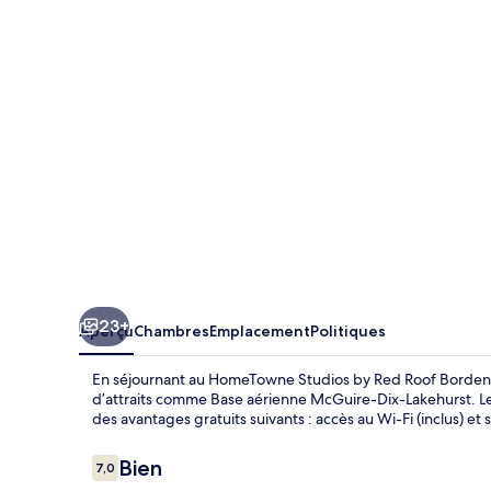
Studios
by
Red
Roof
Bordentown
-
McGuire
AFB
23+
Aperçu
Chambres
Emplacement
Politiques
En séjournant au HomeTowne Studios by Red Roof Bordento
d’attraits comme Base aérienne McGuire-Dix-Lakehurst. Les
des avantages gratuits suivants : accès au Wi-Fi (inclus) et
Avis
Bien
7,0
7,0 sur 10 –