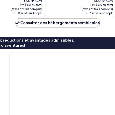
prix
prix
129 $ CA au total
144 $ CA au total
est
est
(taxes et frais compris)
(taxes et frais compris)
de
de
Du 3 sept. au 4 sept.
Du 7 sept. au 8 sept.
112 $ CA
125 $ CA
Consulter des hébergements semblables
x réductions et avantages admissibles.
 d’aventures!