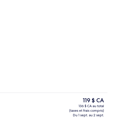
ieure en saison
Extérieur
Le
119 $ CA
prix
136 $ CA au total
actuel
(taxes et frais compris)
Ensemble baignoire-douche, douche 
est
Du 1 sept. au 2 sept.
de 119 $ CA