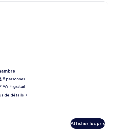
ux
ands
ersonnes
s,
cessible
obilité
x
rsonnes
éduite,
on-
bilité
umeur
duite,
n-
meur
hambre
5 personnes
Wi-Fi gratuit
us
us de détails
e
tails
ur
hambre
Afficher les prix