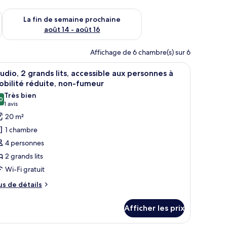
n de semaine août 7 - août 9
Vérifier la disponibilité pour la fin de semaine prochaine août 
La fin de semaine prochaine
août 14 - août 16
Affichage de 6 chambre(s) sur 6
oir au mur.
n bureau et une chaise.
fficher
Une chambre d’hôtel avec deux lits, un bureau
5
udio, 2 grands lits, accessible aux personnes à
outes
bilité réduite, non-fumeur
s
Très bien
0
hotos
8,0 sur 10
(1 avis)
1 avis
our
20 m²
e
1 chambre
ype
4 personnes
e
2 grands lits
hambre :
Wi-Fi gratuit
tudio,
us
us de détails
e
rands
tails
ts,
Afficher les prix
ur
ccessible
udio,