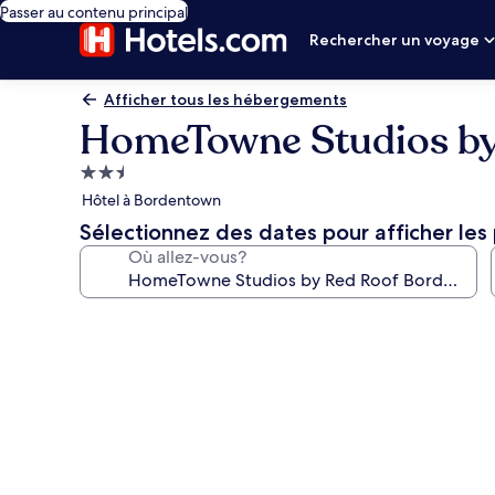
Passer au contenu principal
Rechercher un voyage
Afficher tous les hébergements
HomeTowne Studios by
Hébergement
2.5 étoiles
Hôtel à Bordentown
Sélectionnez des dates pour afficher les 
Où allez-vous?
Galerie
de
photos
de
l’hébergement
HomeTowne