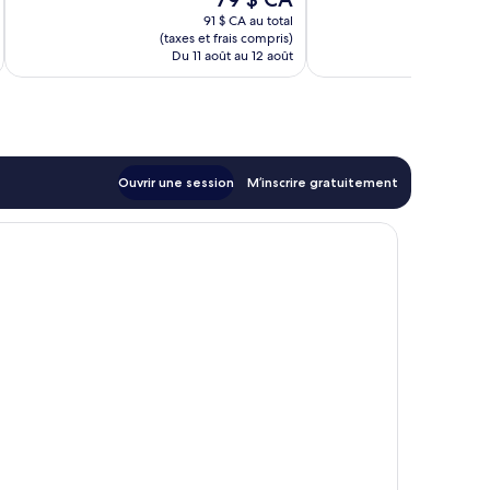
prix
91 $ CA au total
est
(taxes et frais compris)
(taxe
de
Du 11 août au 12 août
Du
79 $ CA
Ouvrir une session
M’inscrire gratuitement