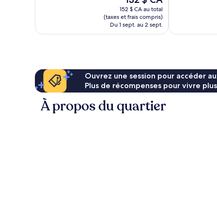
879 avis
prix
152 $ CA au total
est
(taxes et frais compris)
de
Du 1 sept. au 2 sept.
132 $ CA
Ouvrez une session pour accéder au
Plus de récompenses pour vivre plus
À propos du quartier