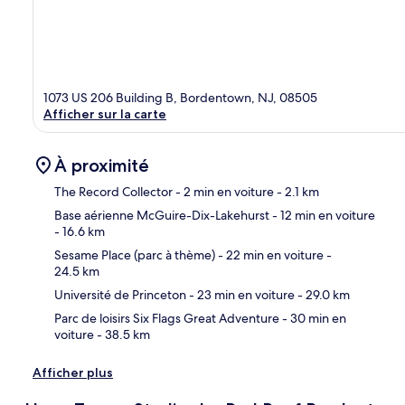
1073 US 206 Building B, Bordentown, NJ, 08505
Afficher sur la carte
À proximité
The Record Collector
- 2 min en voiture
- 2.1 km
Base aérienne McGuire-Dix-Lakehurst
- 12 min en voiture
- 16.6 km
Car
Sesame Place (parc à thème)
- 22 min en voiture
-
24.5 km
Université de Princeton
- 23 min en voiture
- 29.0 km
Parc de loisirs Six Flags Great Adventure
- 30 min en
voiture
- 38.5 km
Afficher plus