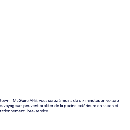
Piscine extér
wn - McGuire AFB, vous serez à moins de dix minutes en voiture
 voyageurs peuvent profiter de la piscine extérieure en saison et
 stationnement libre-service.
Hall