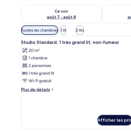
Vérifier la disponibilité pour ce soir août 7 - août 8
Vérifier la di
Ce soir
août 7 - août 8
a
Filtres
Toutes les chambres
1 lit
2 lits
disponibles
Afficher
Une chambre d’hôtel avec un gr
pour
5
Studio Standard, 1 très grand lit, non-fumeur
toutes
les
20 m²
les
chambres
1 chambre
photos
pour
2 personnes
ce
1 très grand lit
type
Wi-Fi gratuit
de
Plus
Plus de détails
chambre :
de
Studio
détails
pour
Standard,
Studio
1
Standard,
très
Afficher les pri
1
grand
très