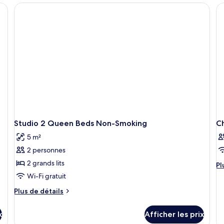
non-
fumeur,
a
2
fumeur,
gr
cuisinette
p
cuisinette
lit
à
ac
m
au
pe
r
à
n
mo
f
ré
no
fu
Studio 2 Queen Beds Non-Smoking
C
5 m²
2 personnes
2 grands lits
Pl
Pl
d
Wi-Fi gratuit
dé
Plus
Plus de détails
po
de
C
détails
x
Afficher les prix
pour