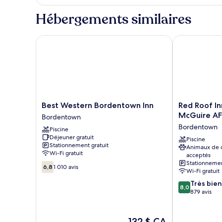
Hébergements similaires
Best Western Bordentown Inn
Red Roof Inn
Best
Red
Best Western Bordentown Inn
Red Roof I
Western
Roof
McGuire A
Bordentown
Bordentown
Inn
Bordentown
Piscine
Inn
Bordentown
Déjeuner gratuit
Bordentown
-
Piscine
Stationnement gratuit
Animaux de
McGuire
Wi-Fi gratuit
acceptés
AFB
Stationnemen
6.8
Bordentown
6,8
1 010 avis
Wi-Fi gratuit
sur
10,
8.0
Très bien
8,0
1 010 avis
sur
879 avis
10,
Très
bien,
Le
132 $ CA