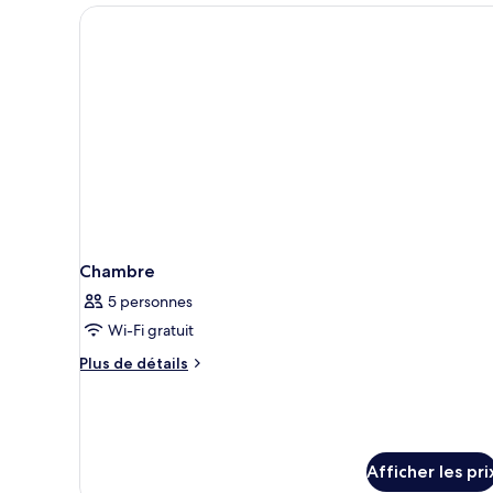
grand
lit,
lit,
non-
non-
fumeur
fumeur
Chambre
5 personnes
Wi-Fi gratuit
Plus
Plus de détails
de
détails
pour
Chambre
Afficher les pri