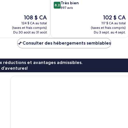
8.2
Très bien
8,2
sur
897 avis
10,
Le
Le
108 $ CA
102 $ CA
Très
prix
prix
bien,
124 $ CA au total
117 $ CA au total
est
est
(taxes et frais compris)
(taxes et frais compris)
897 avis
de
de
Du 30 août au 31 août
Du 3 sept. au 4 sept.
108 $ CA
102 $ CA
Consulter des hébergements semblables
x réductions et avantages admissibles.
 d’aventures!