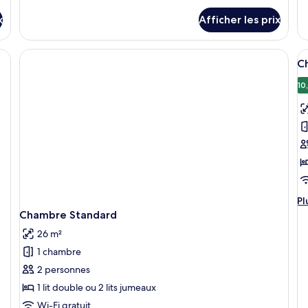
détails
supérieure
p
dé
pour
x
Afficher les prix
po
Chambre
Su
supérieure
pr
A
C
t
le
10
p
p
c
t
d
c
C
Pl
Pl
D
d
Chambre Standard
dé
26 m²
po
C
1 chambre
De
2 personnes
1 lit double ou 2 lits jumeaux
Wi-Fi gratuit