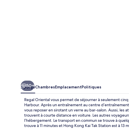
Oriental
50+
Aperçu
Chambres
Emplacement
Politiques
Regal Oriental vous permet de séjourner à seulement cinq 
Harbour. Après un entraînement au centre d’entraînemen
vous reposer en sirotant un verre au bar-salon. Aussi, les
trouvent à courte distance en voiture. Les autres voyageur
l’hébergement. Le transport en commun se trouve à quel
trouve à 11 minutes et Hong Kong Kai Tak Station est à 13 m