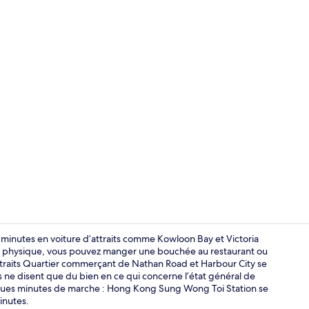
Réception
minutes en voiture d’attraits comme Kowloon Bay et Victoria
t physique, vous pouvez manger une bouchée au restaurant ou
 attraits Quartier commerçant de Nathan Road et Harbour City se
Literie hypo
s ne disent que du bien en ce qui concerne l’état général de
ques minutes de marche : Hong Kong Sung Wong Toi Station se
inutes.