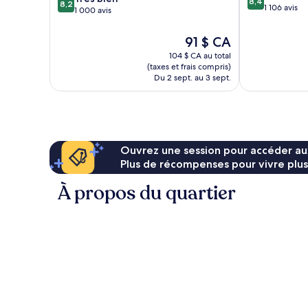
8,4
8,2
sur
1 106 avis
sur
1 000 avis
10,
10,
Très
Très
Le
91 $ CA
bien,
bien,
prix
104 $ CA au total
1 106 avis
1 000 avis
est
(taxes et frais compris)
de
Du 2 sept. au 3 sept.
91 $ CA
Ouvrez une session pour accéder au
Plus de récompenses pour vivre plus
À propos du quartier