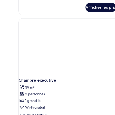
Twin
Room
Afficher les pri
Room
Chambre exécutive
39 m²
2 personnes
1 grand lit
Wi-Fi gratuit
Plus