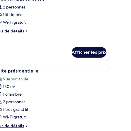
outes
2 personnes
s
1 lit double
hotos
our
Wi-Fi gratuit
e
us
us de détails
ype
e
tails
e
ur
hambre :
perior
Afficher les prix
uperior
ueen
ueen
oom
ne chaise, une table de chevet avec une lampe et un grand miroir.
fficher
Une chambre d’hôtel moderne dotée d’un grand 
oom
6
ite présidentielle
outes
Vue sur la ville
s
130 m²
hotos
our
1 chambre
e
2 personnes
ype
1 très grand lit
e
Wi-Fi gratuit
hambre :
us
us de détails
uite
e