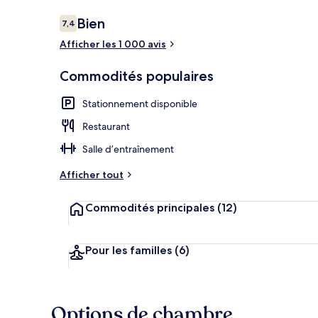
Avis
Bien
7,4
7,4 sur 10 –
Afficher les 1 000 avis
Souper et cin
Commodités populaires
Stationnement disponible
Restaurant
Salle d’entraînement
Afficher tout
Commodités principales
(12)
Pour les familles
(6)
Options de chambre