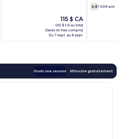
10,
Grand
6.8
6,8
1 004 avis
Très
Tsim
sur
bien,
Sha
10,
Le
115 $ CA
1 008 avis
Tsui)
1 004 avis
prix
130 $ CA au total
Tsim
est
(taxes et frais compris)
(taxe
Sha
de
Du 7 sept. au 8 sept.
Du
Tsui
115 $ CA
Ouvrir une session
M’inscrire gratuitement