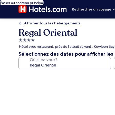
Passer au contenu principal
Rechercher un voyage
Afficher tous les hébergements
Regal Oriental
Hébergement
4.0 étoiles
Hôtel avec restaurant, près de l'attrait suivant : Kowloon Bay
Sélectionnez des dates pour afficher les 
Où allez-vous?
Galerie
de
photos
de
l’hébergement
Regal