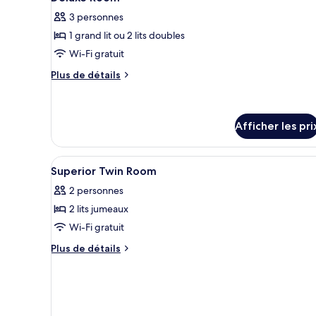
toutes
3 personnes
les
1 grand lit ou 2 lits doubles
photos
pour
Wi-Fi gratuit
ce
Plus
Plus de détails
type
de
détails
de
pour
chambre :
Deluxe
Afficher les pri
Deluxe
Room
Room
Afficher
Literie hypoallergénique, coff
2
Superior Twin Room
toutes
2 personnes
les
2 lits jumeaux
photos
pour
Wi-Fi gratuit
ce
Plus
Plus de détails
type
de
détails
de
pour
chambre :
Superior
Superior
Twin