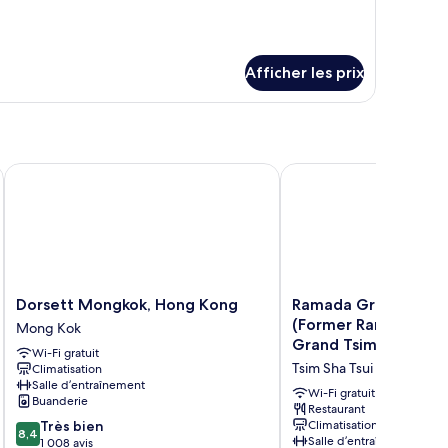
Afficher les prix
Dorsett Mongkok, Hong Kong
Ramada Grand Tsim Sha
Dorsett
Ramada
Dorsett Mongkok, Hong Kong
Ramada Grand Tsim S
Mongkok,
Grand
(Former Ramada Ho
Mong Kok
Hong
Tsim
Grand Tsim Sha Tsui)
Wi-Fi gratuit
Kong
Sha
Tsim Sha Tsui
Climatisation
Mong
Tsui
Salle d’entraînement
Kok
(Former
Wi-Fi gratuit
Buanderie
Ramada
Restaurant
8.4
Très bien
Climatisation
Hong
8,4
Salle d’entraînement
sur
1 008 avis
Kong