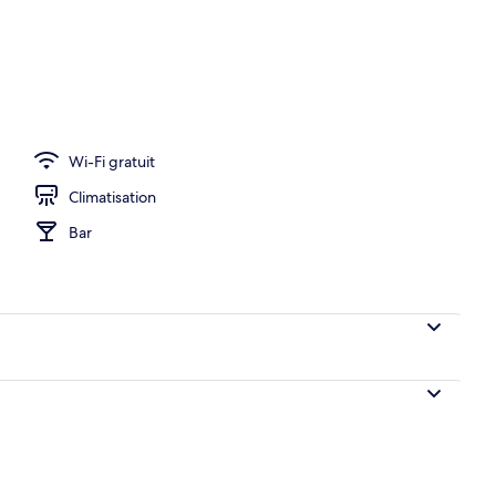
q à sept servis sur place
Wi-Fi gratuit
Climatisation
Bar