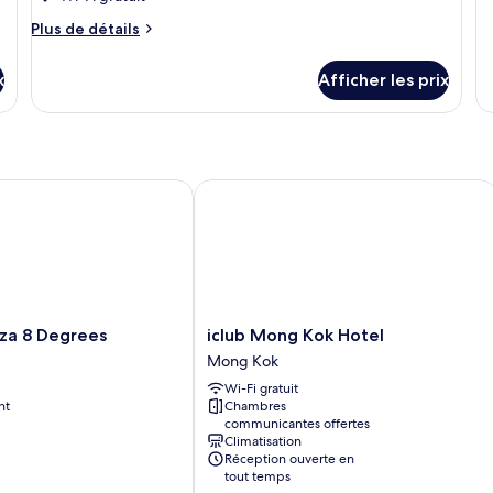
Plus
Plus de détails
de
détails
x
Afficher les prix
pour
Chambre
Standard
a 8 Degrees
iclub Mong Kok Hotel
iclub
aza 8 Degrees
iclub Mong Kok Hotel
Mong
Mong Kok
Kok
Wi-Fi gratuit
Hotel
nt
Chambres
Mong
communicantes offertes
Kok
Climatisation
Réception ouverte en
tout temps