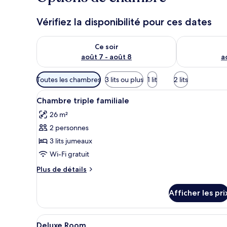
Vérifiez la disponibilité pour ces dates
Vérifier la disponibilité pour ce soir août 7 - août 8
Vérifier la di
Ce soir
août 7 - août 8
a
Filtres
Toutes les chambres
3 lits ou plus
1 lit
2 lits
disponibles
Afficher
Une chambre d’hôtel avec trois 
pour
5
Chambre triple familiale
toutes
les
26 m²
les
chambres
2 personnes
photos
pour
3 lits jumeaux
ce
Wi-Fi gratuit
type
Plus
Plus de détails
de
de
chambre :
détails
Afficher les pri
pour
Chambre
Chambre
triple
triple
Afficher
Une chambre d’hôtel avec deux l
familiale
3
familiale
Deluxe Room