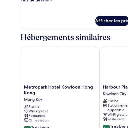
Plus de détails
de
détails
pour
Chambre
Afficher les pri
exécutive
Hébergements similaires
Metropark Hotel Kowloon Hong Kong
Harbour Plaz
Metropark
Harbour
Metropark Hotel Kowloon Hong
Harbour Pl
Hotel
Plaza
Kong
Kowloon City
Kowloon
8
Mong Kok
Piscine
Hong
Degrees
Stationneme
Kong
Piscine
Kowloon
disponible
Wi-Fi gratuit
Mong
City
Wi-Fi gratuit
Restaurant
Kok
Restaurant
Climatisation
8.4
Très bien
8.2
Très bien