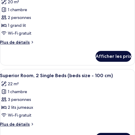
20 m²
Bed
les
(bed
(bed
1 chambre
photos
size
size
pour
2 personnes
-
-
ce
160
160
1 grand lit
cm)
type
cm)
Wi-Fi gratuit
de
Plus
Plus de détails
chambre :
de
Superior
détails
Afficher les prix
pour
Room,
Superior
1
Room,
Afficher
Une chambre d’hôtel moderne avec un 
Queen
5
1
Superior Room, 2 Single Beds (beds size - 100 cm)
toutes
Bed
Queen
22 m²
Bed
les
(bed
(bed
1 chambre
photos
size
size
pour
3 personnes
-
-
ce
160
160
2 lits jumeaux
cm)
type
cm)
Wi-Fi gratuit
de
Plus
Plus de détails
chambre :
de
Superior
détails