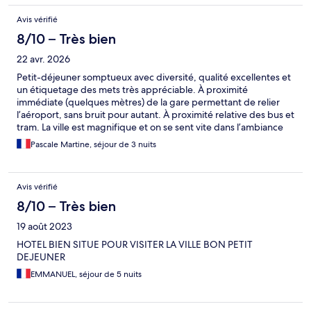
Avis vérifié
8/10 – Très bien
22 avr. 2026
Petit-déjeuner somptueux avec diversité, qualité excellentes et
un étiquetage des mets très appréciable. À proximité
immédiate (quelques mètres) de la gare permettant de relier
l’aéroport, sans bruit pour autant. À proximité relative des bus et
tram. La ville est magnifique et on se sent vite dans l’ambiance
en marchant. Quelques restaurants sympas (et des fast-foods)
Pascale Martine, séjour de 3 nuits
près de l’hôtel La chambre sans fenêtre est un concept que la
photo avec posters nous avait induits en erreur. Chambre très
petite, salle d’eau / WC et placard de même acabit. Mieux
Avis vérifié
quand on en sortait… surtout pour aller prendre le petit-
déjeuner.
8/10 – Très bien
19 août 2023
HOTEL BIEN SITUE POUR VISITER LA VILLE BON PETIT
DEJEUNER
EMMANUEL, séjour de 5 nuits