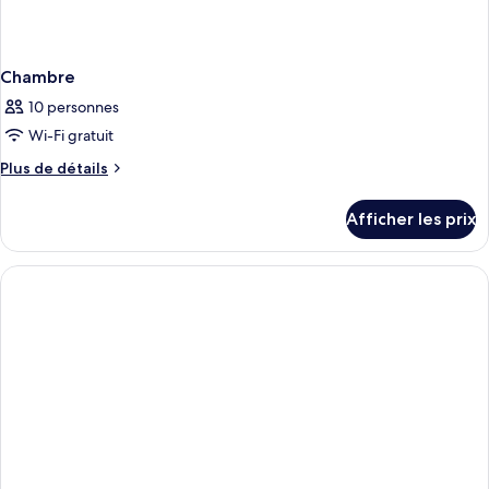
Chambre
10 personnes
Wi-Fi gratuit
Plus
Plus de détails
de
détails
Afficher les prix
pour
Chambre