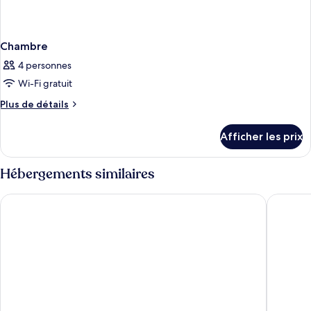
Chambre
4 personnes
Wi-Fi gratuit
Plus
Plus de détails
de
détails
Afficher les prix
pour
Chambre
Hébergements similaires
Comfort Hotel Xpress Stockholm Central
Clarion 