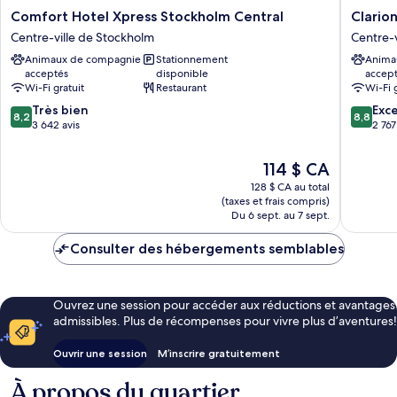
Comfort
Clarion
Comfort Hotel Xpress Stockholm Central
Clario
Hotel
Hotel
Centre-ville de Stockholm
Centre-v
Xpress
Amaran
Animaux de compagnie
Stationnement
Anima
Stockholm
Centre-
acceptés
disponible
accep
Central
ville
Wi-Fi gratuit
Restaurant
Wi-Fi 
Centre-
de
8.2
8.8
ville
Très bien
Stockho
Exce
8,2
8,8
sur
sur
de
3 642 avis
2 767
10,
10,
Stockholm
Très
Excellen
Le
114 $ CA
bien,
2 767 avi
prix
128 $ CA au total
3 642 avis
est
(taxes et frais compris)
de
Du 6 sept. au 7 sept.
114 $ CA
Consulter des hébergements semblables
Ouvrez une session pour accéder aux réductions et avantages
admissibles. Plus de récompenses pour vivre plus d’aventures!
Ouvrir une session
M’inscrire gratuitement
À propos du quartier