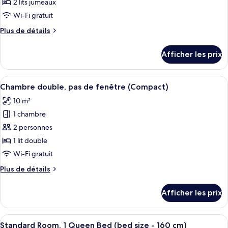
ce
140
140
2 lits jumeaux
cm)
type
cm)
Wi-Fi gratuit
de
Plus
Plus de détails
chambre :
de
Standard
détails
Afficher les prix
pour
Room,
Standard
2
Room,
Afficher
Une chambre d’hôtel moderne, équipée 
Single
4
2
Chambre double, pas de fenêtre (Compact)
toutes
Beds
Single
10 m²
Beds
les
(beds
(beds
1 chambre
photos
size
size
pour
2 personnes
-
-
ce
100
100
1 lit double
cm)
type
cm)
Wi-Fi gratuit
de
Plus
Plus de détails
chambre :
de
Chambre
détails
Afficher les prix
pour
double,
Chambre
pas
double,
Afficher
Une chambre d’hôtel moderne avec un g
de
6
pas
Standard Room, 1 Queen Bed (bed size - 160 cm)