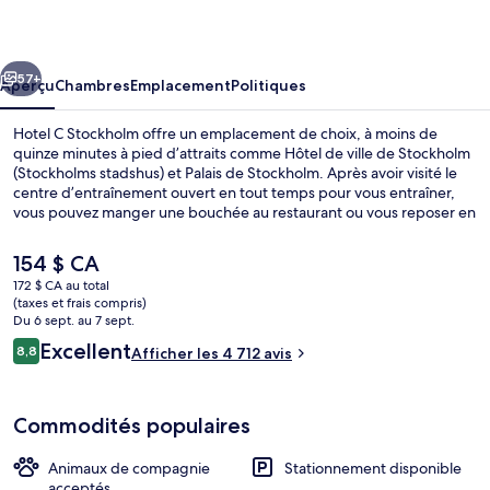
C
Stockholm
cédent
Suivant
57+
Aperçu
Chambres
Emplacement
Politiques
Hotel C Stockholm offre un emplacement de choix, à moins de
quinze minutes à pied d’attraits comme Hôtel de ville de Stockholm
(Stockholms stadshus) et Palais de Stockholm. Après avoir visité le
centre d’entraînement ouvert en tout temps pour vous entraîner,
vous pouvez manger une bouchée au restaurant ou vous reposer en
sirotant un verre dans l’un des 2 bars-salons. Aussi, les attraits Opéra
royal de Suède et Cathédrale de Stockholm (Storkyrkan) se trouvent
Le
154 $ CA
à moins de 15 minutes de marche. Les autres voyageurs apprécient
prix
172 $ CA au total
l’emplacement central pour les sites touristiques, mais aussi pour la
actuel
(taxes et frais compris)
proximité au transport en commun : Station T-Bana T-Centralen est
Restaurant
est
Du 6 sept. au 7 sept.
très près et Station T-Bana Hötorget n’est qu’à 8 minutes à pied.
de 154 $ CA
Avis
Excellent
8,8
Afficher les 4 712 avis
8,8 sur 10 –
Commodités populaires
Animaux de compagnie
Stationnement disponible
acceptés