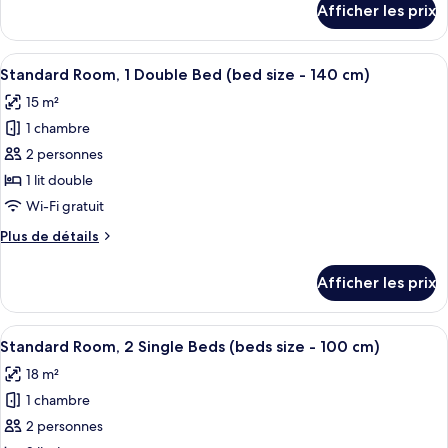
Afficher les prix
pour
Room,
Superior
2
Room,
Afficher
Une chambre à coucher comprenant un l
Single
6
2
Standard Room, 1 Double Bed (bed size - 140 cm)
toutes
Beds
Single
15 m²
Beds
les
(beds
(beds
1 chambre
photos
size
size
pour
2 personnes
-
-
ce
100
100
1 lit double
cm)
type
cm)
Wi-Fi gratuit
de
Plus
Plus de détails
chambre :
de
Standard
détails
Afficher les prix
pour
Room,
Standard
1
Room,
Afficher
Une chambre d’hôtel avec deux lits, u
Double
6
1
Standard Room, 2 Single Beds (beds size - 100 cm)
toutes
Bed
Double
18 m²
Bed
les
(bed
(bed
1 chambre
photos
size
size
pour
2 personnes
-
-