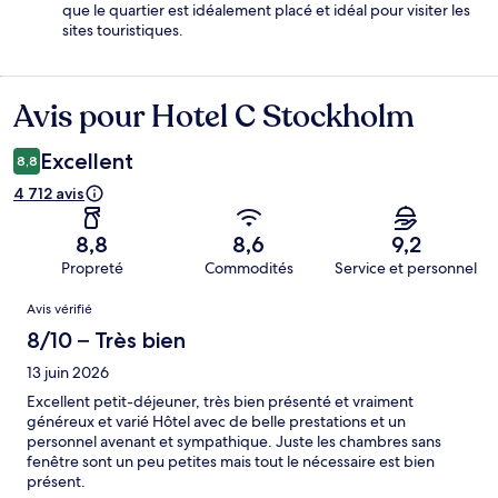
que le quartier est idéalement placé et idéal pour visiter les
sites touristiques.
Avis pour Hotel C Stockholm
Avis
Excellent
8,8
4 712 avis
8,8
8,6
9,2
Propreté
Commodités
Service et personnel
Avis
Avis vérifié
8/10 – Très bien
13 juin 2026
Excellent petit-déjeuner, très bien présenté et vraiment
généreux et varié Hôtel avec de belle prestations et un
personnel avenant et sympathique. Juste les chambres sans
fenêtre sont un peu petites mais tout le nécessaire est bien
présent.