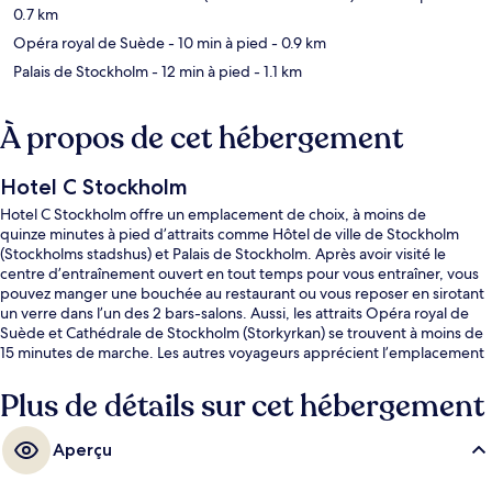
0.7 km
Opéra royal de Suède
- 10 min à pied
- 0.9 km
Palais de Stockholm
- 12 min à pied
- 1.1 km
À propos de cet hébergement
Hotel C Stockholm
Hotel C Stockholm offre un emplacement de choix, à moins de
quinze minutes à pied d’attraits comme Hôtel de ville de Stockholm
(Stockholms stadshus) et Palais de Stockholm. Après avoir visité le
centre d’entraînement ouvert en tout temps pour vous entraîner, vous
pouvez manger une bouchée au restaurant ou vous reposer en sirotant
un verre dans l’un des 2 bars-salons. Aussi, les attraits Opéra royal de
Suède et Cathédrale de Stockholm (Storkyrkan) se trouvent à moins de
15 minutes de marche. Les autres voyageurs apprécient l’emplacement
central pour les sites touristiques, mais aussi pour la proximité au
transport en commun : Station T-Bana T-Centralen est très près et
Plus de détails sur cet hébergement
Station T-Bana Hötorget n’est qu’à 8 minutes à pied.
Aperçu