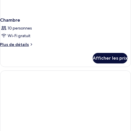
Chambre
10 personnes
Wi-Fi gratuit
Plus
Plus de détails
de
détails
Afficher les prix
pour
Chambre