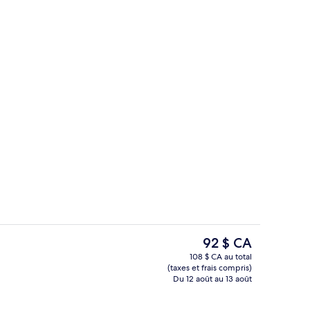
Chambre supérieure double | Minibar,
Le
92 $ CA
prix
108 $ CA au total
actuel
(taxes et frais compris)
Façade de l’hébergement
est
Du 12 août au 13 août
de 92 $ CA