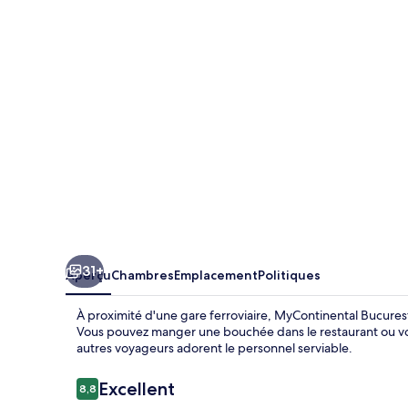
Bucuresti
Gara
de
Nord
31+
Aperçu
Chambres
Emplacement
Politiques
À proximité d'une gare ferroviaire, MyContinental Bucurest
Vous pouvez manger une bouchée dans le restaurant ou vous
autres voyageurs adorent le personnel serviable.
Avis
Excellent
8,8
8,8 sur 10 –