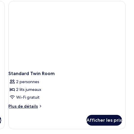
Su
Standard Twin Room
2 personnes
2 lits jumeaux
Wi-Fi gratuit
Plus
Plus de détails
de
détails
x
Afficher les prix
pour
Standard
Twin