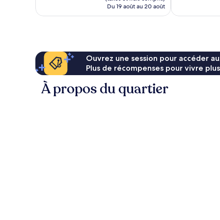
de
Du 19 août au 20 août
63 $ CA
Ouvrez une session pour accéder au
Plus de récompenses pour vivre plus
À propos du quartier