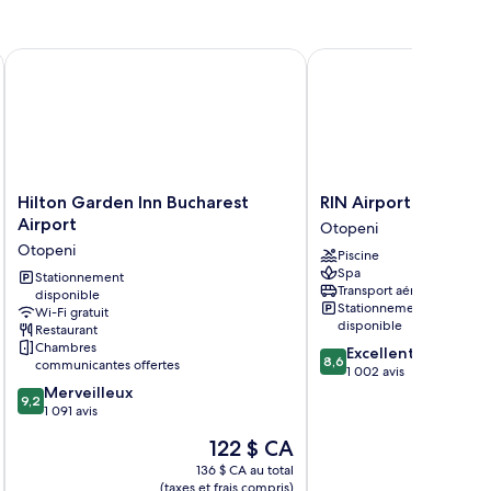
Hilton Garden Inn Bucharest Airport
RIN Airport
Hilton
RIN
Hilton Garden Inn Bucharest
RIN Airport
Garden
Airport
Airport
Otopeni
Inn
Otopeni
Otopeni
Piscine
Bucharest
Spa
Airport
Stationnement
Transport aéroportuaire
disponible
Otopeni
Stationnement
Wi-Fi gratuit
disponible
Restaurant
Chambres
8.6
Excellent
8,6
communicantes offertes
sur
1 002 avis
9.2
10,
Merveilleux
9,2
sur
Excellent,
1 091 avis
10,
1 002 avis
Le
122 $ CA
Merveilleux,
prix
1 091 avis
136 $ CA au total
est
(taxes et frais compris)
(taxe