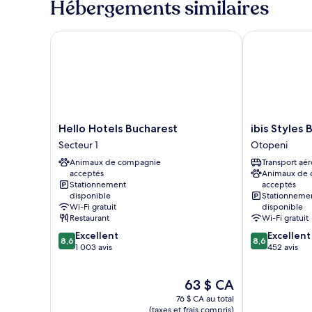
Hébergements similaires
Hello Hotels Bucharest
ibis Styles Bu
Hello
ibis
Hello Hotels Bucharest
ibis Styles 
Hotels
Styles
Secteur 1
Otopeni
Bucharest
Bucharest
Animaux de compagnie
Transport aér
Secteur
Airport
acceptés
Animaux de
1
Otopeni
Stationnement
acceptés
disponible
Stationneme
Wi-Fi gratuit
disponible
Restaurant
Wi-Fi gratuit
8.6
8.6
Excellent
Excellent
8,6
8,6
sur
sur
1 003 avis
452 avis
10,
10,
Excellent,
Excellent,
Le
63 $ CA
1 003 avis
452 avis
prix
76 $ CA au total
est
(taxes et frais compris)