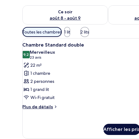
Vérifier la disponibilité pour ce soir août 8 - août 9
Vérifier la di
Ce soir
août 8 - août 9
ao
Filtres
Toutes les chambres
1 lit
2 lits
disponibles
Afficher
Une chambre d’hôtel équipée d’
pour
5
Chambre Standard double
toutes
les
Merveilleux
les
9,2
chambres
9,2 sur 10
(23 avis)
23 avis
photos
22 m²
pour
1 chambre
ce
2 personnes
type
1 grand lit
de
Wi-Fi gratuit
chambre :
Chambre
Plus
Plus de détails
Standard
de
détails
double
pour
Chambre
Afficher les pri
Standard