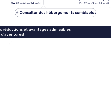
de
de
Du 23 août au 24 août
Du 23 août au 24 août
119 $ CA
113 $ CA
Consulter des hébergements semblables
x réductions et avantages admissibles.
 d’aventures!