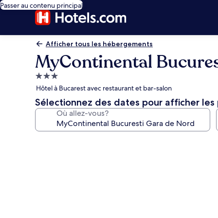
Passer au contenu principal
Afficher tous les hébergements
MyContinental Bucures
Hébergement
3.0 étoiles
Hôtel à Bucarest avec restaurant et bar-salon
Sélectionnez des dates pour afficher les 
Où allez-vous?
Galerie
de
photos
de
l’hébergement
MyContinental