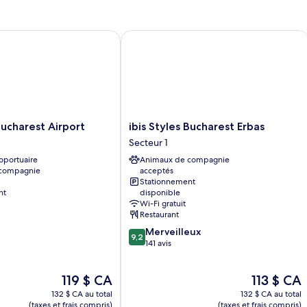
Room
charest Airport
ibis Styles Bucharest Erbas
ibis
Bucharest Airport
ibis Styles Bucharest Erbas
Styles
Secteur 1
Bucharest
oportuaire
Animaux de compagnie
Erbas
 compagnie
acceptés
Secteur
Stationnement
1
nt
disponible
Wi-Fi gratuit
Restaurant
9.2
Merveilleux
9,2
sur
141 avis
10,
Merveilleux,
Le
Le
119 $ CA
113 $ CA
141 avis
prix
prix
132 $ CA au total
132 $ CA au total
est
est
(taxes et frais compris)
(taxes et frais compris)