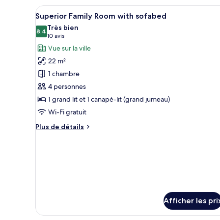
double
Afficher
Une chambre d’hôtel comprenant
5
Superior Family Room with sofabed
toutes
Très bien
les
8,4
8,4 sur 10
(10 avis)
10 avis
photos
Vue sur la ville
pour
22 m²
ce
1 chambre
type
4 personnes
de
1 grand lit et 1 canapé-lit (grand jumeau)
chambre :
Superior
Wi-Fi gratuit
Family
Plus
Plus de détails
Room
de
détails
with
pour
sofabed
Superior
Family
Room
with
sofabed
Afficher les pri