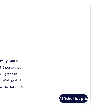
périeure
 fenêtre avec des rideaux.
, une table de chevet, une lampe et une fenêtre avec des rideaux.
uble
mily Suite
3 personnes
1 grand lit
Wi-Fi gratuit
us
us de détails
e
tails
Afficher les prix
ur
mily