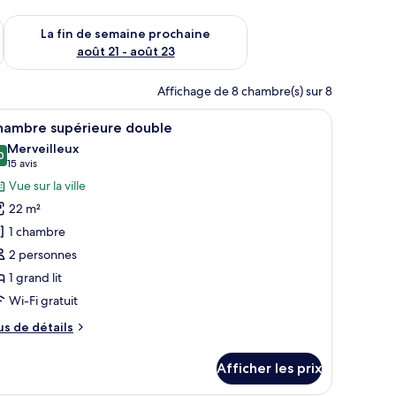
n de semaine août 14 - août 16
Vérifier la disponibilité pour la fin de semaine prochaine août
La fin de semaine prochaine
août 21 - août 23
Affichage de 8 chambre(s) sur 8
esque murale aux motifs floraux.
etite table avec un plateau, deux chaises, un téléviseur fixé au mur recouver
fficher
Chambre supérieure double | Minibar, coffre-
6
hambre supérieure double
outes
Merveilleux
s
0
9,0 sur 10
(15 avis)
15 avis
hotos
Vue sur la ville
our
22 m²
e
1 chambre
ype
2 personnes
e
1 grand lit
hambre :
hambre
Wi-Fi gratuit
upérieure
us
us de détails
ouble
e
tails
Afficher les prix
ur
hambre