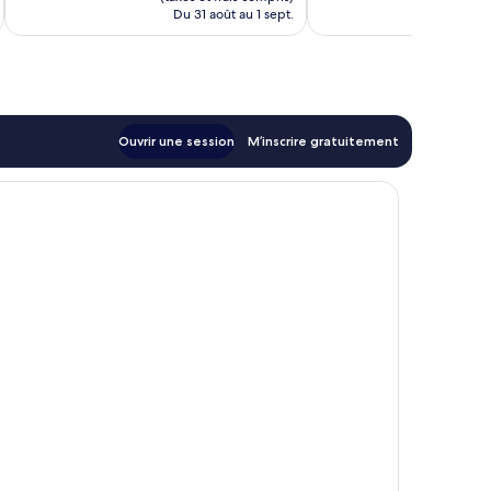
de
Du 31 août au 1 sept.
Du
122 $ CA
Ouvrir une session
M’inscrire gratuitement