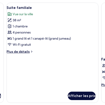
avec
su
 un lit, un bureau, une chaise, un téléviseur fixé au mur, une lampe et une
Afficher
Une chambre d’hôtel avec un grand lit
lits
5
do
Suite familiale
jumeaux
toutes
Vue sur la ville
les
38 m²
photos
pour
1 chambre
ce
4 personnes
type
1 grand lit et 1 canapé-lit (grand jumeau)
de
Wi-Fi gratuit
chambre :
Plus
Plus de détails
Suite
de
familiale
Fa
détails
pour
Suite
familiale
Pl
Pl
d
dé
x
Afficher les prix
po
Fa