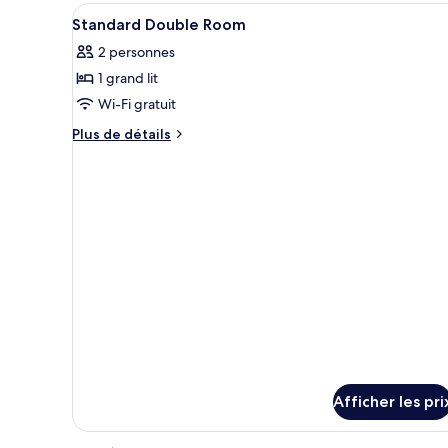
Afficher
Minibar, coffre-fort, bureau
3
Standard Double Room
toutes
2 personnes
les
1 grand lit
photos
pour
Wi-Fi gratuit
ce
Plus
Plus de détails
type
de
détails
de
pour
chambre :
Standard
Standard
Double
Double
Room
Room
Afficher les pri