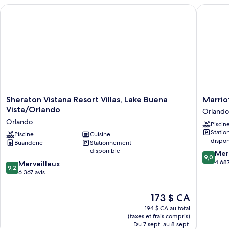
Sheraton Vistana Resort Villas, Lake Buena Vista/Orlando
Marriott
Sheraton
Marriott
Sheraton Vistana Resort Villas, Lake Buena
Marrio
Vistana
Grande
Vista/Orlando
Orlando
Resort
Vista
Orlando
Piscin
Villas,
Orlando
Stati
Lake
Piscine
Cuisine
dispon
Buanderie
Stationnement
Buena
disponible
9.0
Vista/Orlando
Mer
9,0
sur
Orlando
4 687
9.2
Merveilleux
9,2
10,
sur
6 367 avis
Merveill
10,
4 687 av
Merveilleux,
Le
173 $ CA
6 367 avis
prix
194 $ CA au total
est
(taxes et frais compris)
de
Du 7 sept. au 8 sept.