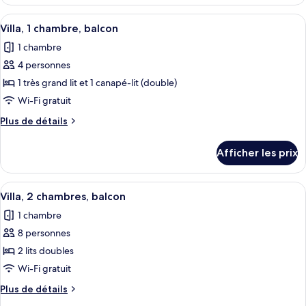
Villa,
2
2
Afficher
Une cuisine moderne dotée d’appareils
chambres,
7
chambres,
Villa, 1 chambre, balcon
toutes
balcon
balcon
1 chambre
les
4 personnes
photos
pour
1 très grand lit et 1 canapé-lit (double)
ce
Wi-Fi gratuit
type
Plus
Plus de détails
de
de
chambre :
détails
Afficher les prix
pour
Villa,
Villa,
1
1
Afficher
Une chambre d’hôtel comprenant un can
chambre,
5
chambre,
Villa, 2 chambres, balcon
toutes
balcon
balcon
1 chambre
les
8 personnes
photos
pour
2 lits doubles
ce
Wi-Fi gratuit
type
Plus
Plus de détails
de
de