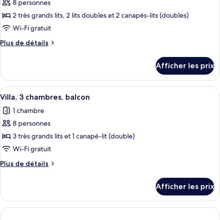
8 personnes
photos
pour
2 très grands lits, 2 lits doubles et 2 canapés-lits (doubles)
ce
Wi-Fi gratuit
type
Plus
Plus de détails
de
de
chambre :
détails
Afficher les prix
pour
Villa,
Villa,
3
3
Afficher
Une chambre d’hôtel avec une table à 
chambres,
6
chambres,
Villa, 3 chambres, balcon
toutes
balcon
balcon
1 chambre
les
8 personnes
photos
pour
3 très grands lits et 1 canapé-lit (double)
ce
Wi-Fi gratuit
type
Plus
Plus de détails
de
de
chambre :
détails
Afficher les prix
pour
Villa,
Villa,
3
3
chambres,
chambres,