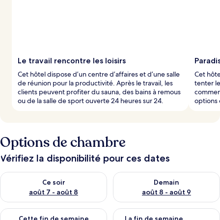
Le travail rencontre les loisirs
Paradi
Cet hôtel dispose d’un centre d’affaires et d’une salle
Cet hôte
de réunion pour la productivité. Après le travail, les
tenter l
clients peuvent profiter du sauna, des bains à remous
commenc
ou de la salle de sport ouverte 24 heures sur 24.
options
Options de chambre
Vérifiez la disponibilité pour ces dates
Vérifier la disponibilité pour ce soir août 7 - août 8
Vérifier la disponibilité pour 
Ce soir
Demain
août 7 - août 8
août 8 - août 9
Vérifier la disponibilité pour cette fin de semaine août 7 - aoû
Vérifier la disponibilité pour 
Cette fin de semaine
La fin de semaine