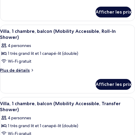
type
de
détails
de
Afficher les prix
pour
chambre :
Villa,
Villa,
1
Afficher
Un salon comprenant un canapé, des fau
7
1
chambre,
Villa, 1 chambre, balcon (Mobility Accessible, Roll-In
toutes
balcon
chambre,
Shower)
(Hearing
les
balcon
4 personnes
Accessible)
photos
(Hearing
1 très grand lit et 1 canapé-lit (double)
pour
Accessible)
Wi-Fi gratuit
ce
type
Plus
Plus de détails
de
de
détails
chambre :
Afficher les prix
pour
Villa,
Villa,
1
1
Afficher
Une chambre d’hôtel comprenant un co
8
chambre,
chambre,
Villa, 1 chambre, balcon (Mobility Accessible, Transfer
toutes
balcon
Shower)
balcon
(Mobility
les
(Mobility
4 personnes
Accessible,
photos
Accessible,
Roll-
1 très grand lit et 1 canapé-lit (double)
pour
In
Roll-
Wi-Fi gratuit
ce
Shower)