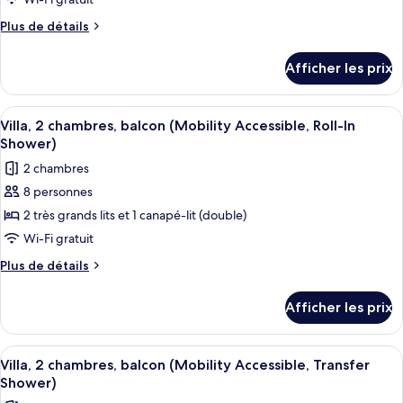
pour
In
Roll-
ce
Shower)
Plus
Plus de détails
In
type
de
Shower)
détails
de
Afficher les prix
pour
chambre :
Villa,
Villa,
2
Afficher
Une cuisine moderne dotée d’appareils
12
2
chambres,
Villa, 2 chambres, balcon (Mobility Accessible, Roll-In
toutes
balcon
chambres,
Shower)
(Hearing
les
balcon
2 chambres
Accessible)
photos
(Hearing
8 personnes
pour
Accessible)
2 très grands lits et 1 canapé-lit (double)
ce
type
Wi-Fi gratuit
de
Plus
Plus de détails
chambre :
de
détails
Villa,
Afficher les prix
pour
2
Villa,
chambres,
2
Afficher
Une cuisine moderne dotée d’appareils
12
balcon
chambres,
Villa, 2 chambres, balcon (Mobility Accessible, Transfer
toutes
balcon
(Mobility
Shower)
(Mobility
les