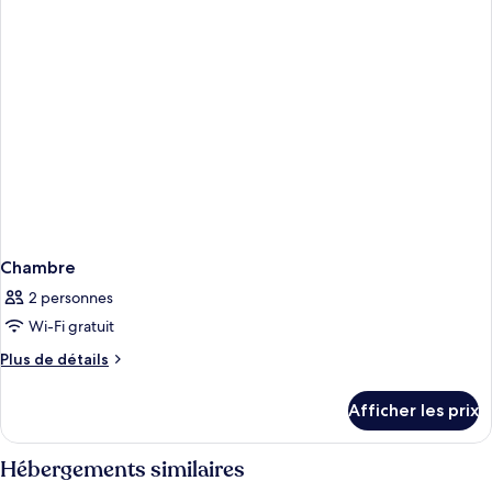
Chambre
2 personnes
Wi-Fi gratuit
Plus
Plus de détails
de
détails
Afficher les prix
pour
Chambre
Hébergements similaires