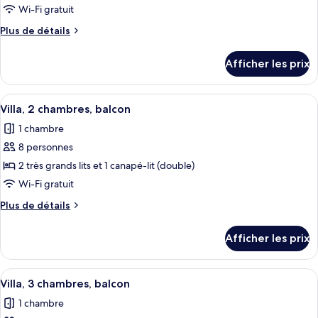
ce
Wi-Fi gratuit
type
Plus
Plus de détails
de
de
chambre :
détails
Afficher les prix
pour
Villa,
Villa,
2
2
Afficher
Une chambre d’hôtel avec une table à 
chambres,
7
chambres,
Villa, 2 chambres, balcon
toutes
balcon
balcon
1 chambre
les
8 personnes
photos
pour
2 très grands lits et 1 canapé-lit (double)
ce
Wi-Fi gratuit
type
Plus
Plus de détails
de
de
chambre :
détails
Afficher les prix
pour
Villa,
Villa,
2
2
Afficher
Une cuisine moderne dotée d’appareils 
chambres,
7
chambres,
Villa, 3 chambres, balcon
toutes
balcon
balcon
1 chambre
les