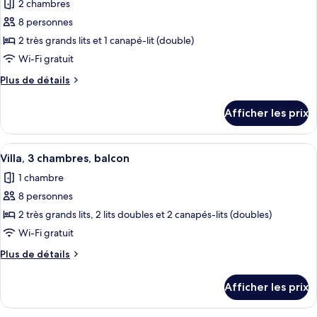
Accessible,
2 chambres
Accessible,
photos
Roll-
Roll-
8 personnes
pour
In
In
2 très grands lits et 1 canapé-lit (double)
ce
Shower)
Shower)
type
Wi-Fi gratuit
de
Plus
Plus de détails
chambre :
de
détails
Villa,
Afficher les prix
pour
2
Villa,
chambres,
2
Afficher
Une chambre d’hôtel comprenant un can
5
balcon
chambres,
Villa, 3 chambres, balcon
toutes
balcon
(Mobility
1 chambre
(Mobility
les
Accessible,
Accessible,
8 personnes
photos
Transfer
Transfer
pour
2 très grands lits, 2 lits doubles et 2 canapés-lits (doubles)
Shower)
Shower)
ce
Wi-Fi gratuit
type
Plus
Plus de détails
de
de
chambre :
détails
Afficher les prix
pour
Villa,
Villa,
3
3