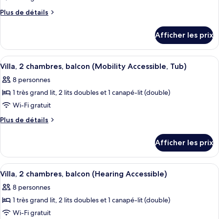
In
type
Plus
Plus de détails
Shower)
de
de
détails
chambre :
Afficher les prix
pour
Villa,
Villa,
1
1
Afficher
Une cuisine avec des armoires en bois,
11
chambre,
chambre,
Villa, 2 chambres, balcon (Mobility Accessible, Tub)
toutes
balcon
balcon
8 personnes
(Mobility
les
(Mobility
Accessible,
1 très grand lit, 2 lits doubles et 1 canapé-lit (double)
photos
Accessible,
Transfer
pour
Wi-Fi gratuit
Shower)
Transfer
ce
Plus
Plus de détails
Shower)
type
de
détails
de
Afficher les prix
pour
chambre :
Villa,
Villa,
2
Afficher
Une cuisine avec des armoires en bois,
13
2
chambres,
Villa, 2 chambres, balcon (Hearing Accessible)
toutes
balcon
chambres,
8 personnes
(Mobility
les
balcon
Accessible,
1 très grand lit, 2 lits doubles et 1 canapé-lit (double)
photos
(Mobility
Tub)
pour
Wi-Fi gratuit
Accessible,