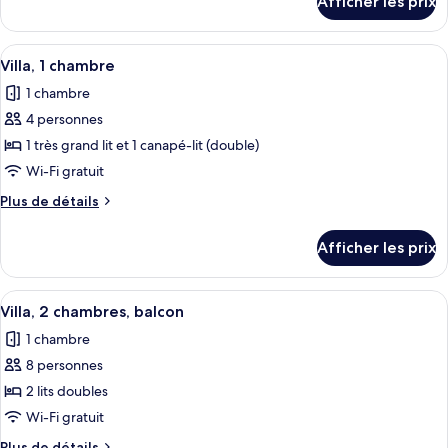
Afficher les prix
pour
Villa,
Villa,
1
1
Afficher
Une cuisine moderne dotée d’appareils
chambre,
3
chambre,
Villa, 1 chambre
toutes
balcon
balcon
1 chambre
les
4 personnes
photos
pour
1 très grand lit et 1 canapé-lit (double)
ce
Wi-Fi gratuit
type
Plus
Plus de détails
de
de
chambre :
détails
Afficher les prix
pour
Villa,
Villa,
1
1
Afficher
Une cuisine moderne dotée d’appareils 
chambre
4
chambre
Villa, 2 chambres, balcon
toutes
1 chambre
les
8 personnes
photos
pour
2 lits doubles
ce
Wi-Fi gratuit
type
Plus
Plus de détails