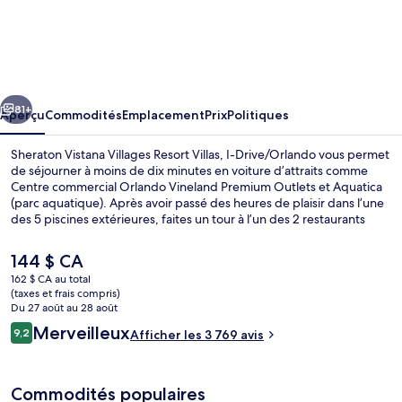
l’hébergement
Sheraton
Vistana
Villages
cédent
Suivant
Resort
81+
Aperçu
Commodités
Emplacement
Prix
Politiques
Villas,
Sheraton Vistana Villages Resort Villas, I-Drive/Orlando vous permet
I-
de séjourner à moins de dix minutes en voiture d’attraits comme
Centre commercial Orlando Vineland Premium Outlets et Aquatica
Drive/Orlando
(parc aquatique). Après avoir passé des heures de plaisir dans l’une
des 5 piscines extérieures, faites un tour à l’un des 2 restaurants
pour manger une bouchée ou à l’un des 2 bars attenants à la piscine
pour vous reposer en sirotant un verre. 3 bars-salons et un centre
Le
144 $ CA
d’entraînement physique ouvert en tout temps comptent parmi les
prix
162 $ CA au total
autres points saillants. De plus, hôtels-résidences offrent des
actuel
(taxes et frais compris)
commodités intéressantes, comme des lits avec matelas à plateau-
5 piscines extérieures, cabanas gratuit
est
Du 27 août au 28 août
coussin avec des draps en coton égyptien. La piscine et le personnel
de 144 $ CA
Avis
Merveilleux
serviable sont des éléments très prisés par les voyageurs.
9,2
Afficher les 3 769 avis
9,2 sur 10 –
Commodités populaires