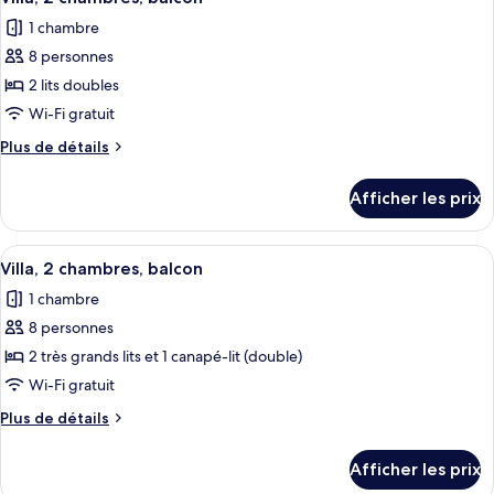
toutes
chambre,
chambre,
1 chambre
non-
les
non-
fumeur,
8 personnes
photos
fumeur,
balcon
pour
2 lits doubles
balcon
ce
Wi-Fi gratuit
type
Plus
Plus de détails
de
de
chambre :
détails
Afficher les prix
pour
Villa,
Villa,
2
2
Afficher
Une chambre d’hôtel avec une table à 
chambres,
13
chambres,
Villa, 2 chambres, balcon
toutes
balcon
balcon
1 chambre
les
8 personnes
photos
pour
2 très grands lits et 1 canapé-lit (double)
ce
Wi-Fi gratuit
type
Plus
Plus de détails
de
de
chambre :
détails
Afficher les prix
pour
Villa,