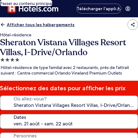
Passer au contenu principal
Télécharger l’appli
Afficher tous les hébergements
Hôtel-résidence
Sheraton Vistana Villages Resort
Villas, I-Drive/Orlando
Hébergement
4.0 étoiles
Hôtel-résidence de type familial avec 2 restaurants, près de l'attrait
suivant : Centre commercial Orlando Vineland Premium Outlets
Sélectionnez des dates pour afficher les prix
Où allez-vous?
Dates
Personnes