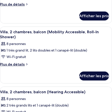
ce
Plus
Plus de détails
Tub)
type
de
détails
de
Afficher les prix
pour
chambre :
Villa,
Villa,
2
Afficher
Une cuisine avec des armoires en bois,
11
2
chambres,
Villa, 2 chambres, balcon (Mobility Accessible, Roll-In
toutes
balcon
chambres,
Shower)
(Hearing
les
balcon
8 personnes
Accessible)
photos
(Hearing
1 très grand lit, 2 lits doubles et 1 canapé-lit (double)
pour
Accessible)
Wi-Fi gratuit
ce
type
Plus
Plus de détails
de
de
détails
chambre :
Afficher les prix
pour
Villa,
Villa,
2
2
Afficher
Une cuisine moderne dotée d’appareils
12
chambres,
chambres,
Villa, 2 chambres, balcon (Hearing Accessible)
toutes
balcon
balcon
8 personnes
(Mobility
les
(Mobility
Accessible,
2 très grands lits et 1 canapé-lit (double)
photos
Accessible,
Roll-
Wi-Fi gratuit