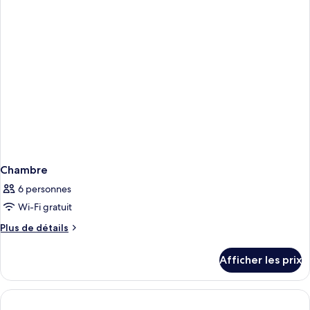
Chambre
6 personnes
Wi-Fi gratuit
Plus
Plus de détails
de
détails
Afficher les prix
pour
Chambre