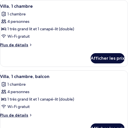
Afficher
Une cuisine moderne dotée d’appareils
chambres,
2
chambres,
Villa, 1 chambre
toutes
balcon
balcon
1 chambre
les
4 personnes
photos
pour
1 très grand lit et 1 canapé-lit (double)
ce
Wi-Fi gratuit
type
Plus
Plus de détails
de
de
chambre :
détails
Afficher les prix
pour
Villa,
Villa,
1
1
Afficher
Une chambre d’hôtel avec une table à 
chambre
5
chambre
Villa, 1 chambre, balcon
toutes
1 chambre
les
4 personnes
photos
pour
1 très grand lit et 1 canapé-lit (double)
ce
Wi-Fi gratuit
type
Plus
Plus de détails
de
de
chambre :
détails