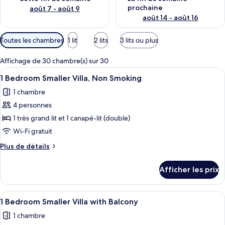
prochaine
août 7 - août 9
août 14 - août 16
Filtres
Toutes les chambres
1 lit
2 lits
3 lits ou plus
disponibles
pour
Affichage de 30 chambre(s) sur 30
les
Afficher
Une cuisine moderne dotée d’appareils
7
1 Bedroom Smaller Villa, Non Smoking
chambres
toutes
1 chambre
les
4 personnes
photos
pour
1 très grand lit et 1 canapé-lit (double)
ce
Wi-Fi gratuit
type
Plus
Plus de détails
de
de
chambre :
détails
Afficher les prix
pour
1
1
Bedroom
Bedroom
Afficher
Un salon comprenant un canapé, une ta
Smaller
3
Smaller
1 Bedroom Smaller Villa with Balcony
toutes
Villa,
Villa,
1 chambre
Non
les
Non