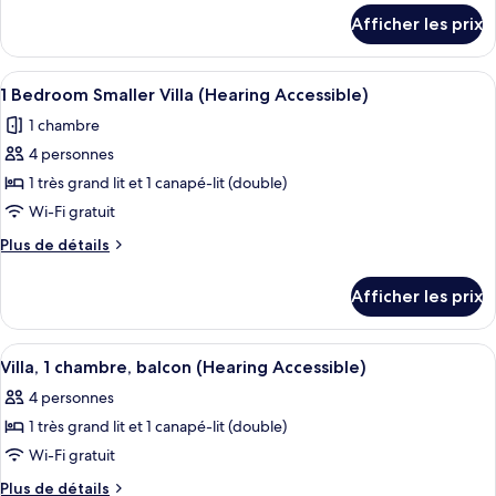
chambre :
détails
Afficher les prix
pour
Villa,
Villa,
2
2
Afficher
Une cuisine moderne dotée d’appareils
chambres,
5
chambres,
1 Bedroom Smaller Villa (Hearing Accessible)
toutes
balcon
balcon
1 chambre
les
4 personnes
photos
pour
1 très grand lit et 1 canapé-lit (double)
ce
Wi-Fi gratuit
type
Plus
Plus de détails
de
de
chambre :
détails
Afficher les prix
pour
1
1
Bedroom
Bedroom
Afficher
Une chambre d’hôtel comprenant un co
Smaller
9
Smaller
Villa, 1 chambre, balcon (Hearing Accessible)
toutes
Villa
Villa
4 personnes
(Hearing
les
(Hearing
Accessible)
1 très grand lit et 1 canapé-lit (double)
photos
Accessible)
pour
Wi-Fi gratuit
ce
Plus
Plus de détails