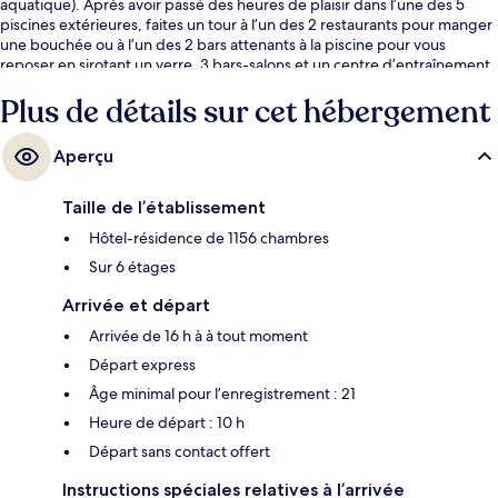
aquatique). Après avoir passé des heures de plaisir dans l’une des 5
piscines extérieures, faites un tour à l’un des 2 restaurants pour manger
une bouchée ou à l’un des 2 bars attenants à la piscine pour vous
reposer en sirotant un verre. 3 bars-salons et un centre d’entraînement
physique ouvert en tout temps comptent parmi les autres points
Plus de détails sur cet hébergement
saillants. De plus, hôtels-résidences offrent des commodités
intéressantes, comme des lits avec matelas à plateau-coussin avec des
draps en coton égyptien. La piscine et le personnel serviable sont des
Aperçu
éléments très prisés par les voyageurs.
Taille de l’établissement
Hôtel-résidence de 1156 chambres
Sur 6 étages
Arrivée et départ
Arrivée de 16 h à à tout moment
Départ express
Âge minimal pour l’enregistrement : 21
Heure de départ : 10 h
Départ sans contact offert
Instructions spéciales relatives à l’arrivée