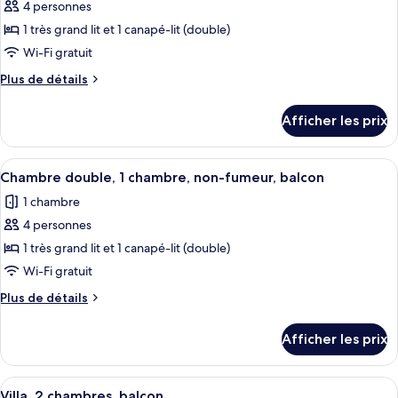
Smoking
4 personnes
photos
Smoking
pour
1 très grand lit et 1 canapé-lit (double)
ce
Wi-Fi gratuit
type
Plus
Plus de détails
de
de
chambre :
détails
Afficher les prix
pour
1
1
Bedroom
Bedroom
Afficher
Une chambre d’hôtel avec une table à 
Smaller
9
Smaller
Chambre double, 1 chambre, non-fumeur, balcon
toutes
Villa
Villa
1 chambre
with
les
with
Balcony
4 personnes
photos
Balcony
pour
1 très grand lit et 1 canapé-lit (double)
ce
Wi-Fi gratuit
type
Plus
Plus de détails
de
de
chambre :
détails
Afficher les prix
pour
Chambre
Chambre
double,
double,
Afficher
Une chambre d’hôtel avec une table à 
1
11
1
Villa, 2 chambres, balcon