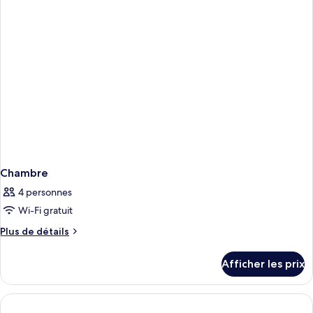
balcon
balcon
Chambre
4 personnes
Wi-Fi gratuit
Plus
Plus de détails
de
détails
Afficher les prix
pour
Chambre