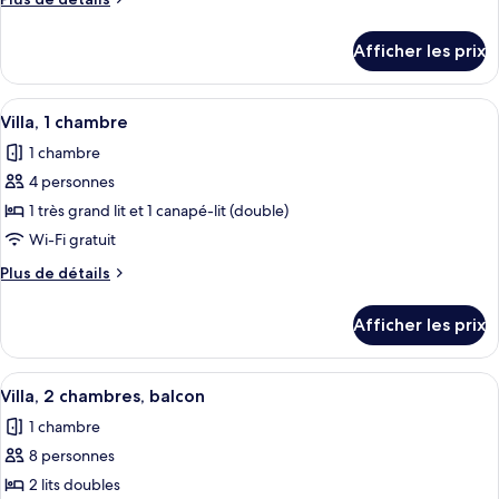
de
de
chambre :
détails
Afficher les prix
pour
Villa,
Villa,
2
2
Afficher
Un salon moderne comprenant un canapé
chambres,
3
chambres,
Villa, 1 chambre
toutes
balcon
balcon
1 chambre
les
4 personnes
photos
pour
1 très grand lit et 1 canapé-lit (double)
ce
Wi-Fi gratuit
type
Plus
Plus de détails
de
de
chambre :
détails
Afficher les prix
pour
Villa,
Villa,
1
1
Afficher
Une chambre d’hôtel avec une table à 
chambre
5
chambre
Villa, 2 chambres, balcon
toutes
1 chambre
les
8 personnes
photos
pour
2 lits doubles