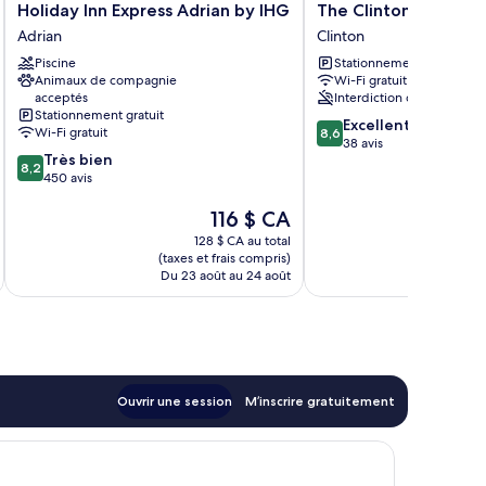
Holiday
The
Holiday Inn Express Adrian by IHG
The Clinton Inn
Inn
Clinton
Adrian
Clinton
Express
Inn
Piscine
Stationnement gratuit
Adrian
Clinton
Animaux de compagnie
Wi-Fi gratuit
by
acceptés
Interdiction de fumer
IHG
Stationnement gratuit
8.6
Adrian
Excellent
Wi-Fi gratuit
8,6
sur
38 avis
8.2
Très bien
10,
8,2
sur
450 avis
Excellent,
10,
38 avis
Le
116 $ CA
Très
prix
bien,
128 $ CA au total
est
450 avis
(taxes et frais compris)
(taxe
de
Du 23 août au 24 août
Du
116 $ CA
Ouvrir une session
M’inscrire gratuitement