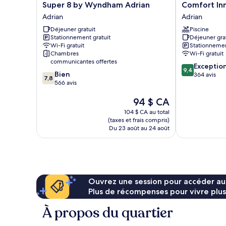
Super
Comfort
Super 8 by Wyndham Adrian
Comfort Inn
8
Inn
Adrian
Adrian
by
&
Déjeuner gratuit
Piscine
Wyndham
Suites
Stationnement gratuit
Déjeuner gra
Adrian
Adrian
Wi-Fi gratuit
Stationnemen
Adrian
Adrian
Chambres
Wi-Fi gratuit
communicantes offertes
9.4
Exceptio
9,4
7.8
Bien
sur
364 avis
7,8
sur
566 avis
10,
10,
Exceptionnel,
Le
94 $ CA
Bien,
364 avis
prix
566 avis
104 $ CA au total
est
(taxes et frais compris)
de
Du 23 août au 24 août
94 $ CA
Ouvrez une session pour accéder au
Plus de récompenses pour vivre plus
À propos du quartier