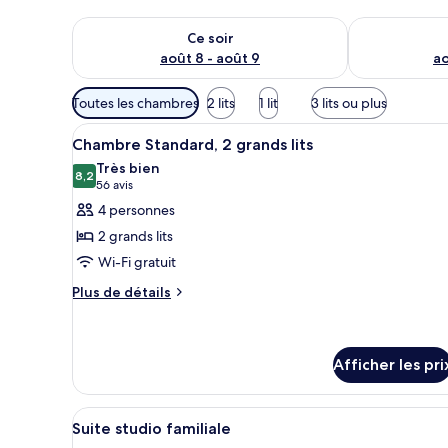
Vérifier la disponibilité pour ce soir août 8 - août 9
Vérifier la di
Ce soir
août 8 - août 9
ao
Filtres
Toutes les chambres
2 lits
1 lit
3 lits ou plus
disponibles
Afficher
Une chambre d’hôtel avec deux 
pour
2
Chambre Standard, 2 grands lits
toutes
les
Très bien
les
8,2
chambres
8,2 sur 10
(56 avis)
56 avis
photos
4 personnes
pour
2 grands lits
ce
Wi-Fi gratuit
type
Plus
de
Plus de détails
de
chambre :
détails
Chambre
pour
Standard,
Chambre
Afficher les pri
Standard,
2
2
grands
Afficher
Une chambre à coucher bien am
grands
5
Suite studio familiale
lits
lits
toutes