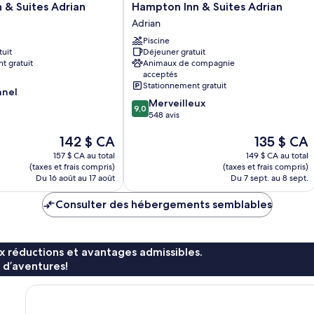
Hampton
 & Suites Adrian
Hampton Inn & Suites Adrian
Inn
Adrian
&
Piscine
Suites
tuit
Déjeuner gratuit
Adrian
t gratuit
Animaux de compagnie
Adrian
acceptés
Stationnement gratuit
nnel
9.0
Merveilleux
9,0
sur
548 avis
10,
Le
Le
142 $ CA
135 $ CA
Merveilleux,
prix
prix
548 avis
157 $ CA au total
149 $ CA au total
est
est
(taxes et frais compris)
(taxes et frais compris)
de
de
Du 16 août au 17 août
Du 7 sept. au 8 sept.
142 $ CA
135 $ CA
Consulter des hébergements semblables
x réductions et avantages admissibles.
 d’aventures!