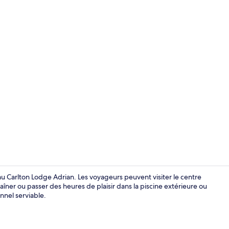
Entrée de l
au Carlton Lodge Adrian. Les voyageurs peuvent visiter le centre
ner ou passer des heures de plaisir dans la piscine extérieure ou
nnel serviable.
Suite studio 