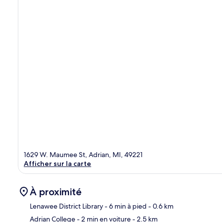
1629 W. Maumee St, Adrian, MI, 49221
Afficher sur la carte
À proximité
Lenawee District Library
- 6 min à pied
- 0.6 km
Adrian College
- 2 min en voiture
- 2.5 km