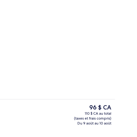
’hébergement
Suite studio familiale | Literie de qual
Le
96 $ CA
prix
110 $ CA au total
actuel
(taxes et frais compris)
présidentielle | Literie de qualité, lit avec matelas à plateau-coussin
Façade de l’hébergement
est
Du 9 août au 10 août
de 96 $ CA