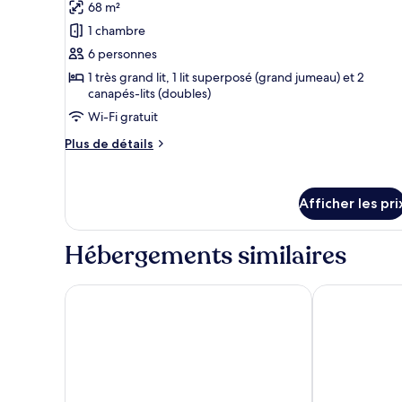
68 m²
les
1 chambre
photos
pour
6 personnes
ce
1 très grand lit, 1 lit superposé (grand jumeau) et 2
canapés-lits (doubles)
type
de
Wi-Fi gratuit
chambre :
Plus
Plus de détails
Suite
de
détails
studio
pour
familiale
Afficher les pri
Suite
studio
familiale
Hébergements similaires
Super 8 by Wyndham Adrian
Comfort Inn &