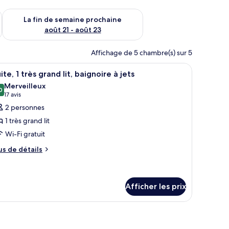
n de semaine août 14 - août 16
Vérifier la disponibilité pour la fin de semaine prochaine août
La fin de semaine prochaine
août 21 - août 23
Affichage de 5 chambre(s) sur 5
mur.
 un bureau, une chaise, une télévision et une fenêtre avec des rideaux.
fficher
Une chambre d’hôtel avec un grand lit, deux 
3
ite, 1 très grand lit, baignoire à jets
outes
Merveilleux
s
0
9,0 sur 10
(17 avis)
17 avis
hotos
2 personnes
our
1 très grand lit
e
Wi-Fi gratuit
ype
us
e
us de détails
e
hambre :
tails
ite,
ur
ite,
Afficher les prix
rès
ès
rand
r un beau paysage.
blanc, deux tables de chevet avec des lampes et une fenêtre donnant sur une fa
and
t,