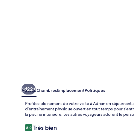
Lodge
Adrian
22+
Aperçu
Chambres
Emplacement
Politiques
Profitez pleinement de votre visite à Adrian en séjournant 
d’entraînement physique ouvert en tout temps pour s’entraî
la piscine intérieure. Les autres voyageurs adorent le perso
Avis
Très bien
8,0
8,0 sur 10 –