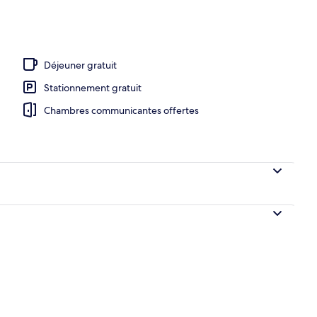
eure, piscine extérieure, 8 h à 22 h, parasols
Déjeuner gratuit
Stationnement gratuit
Chambres communicantes offertes