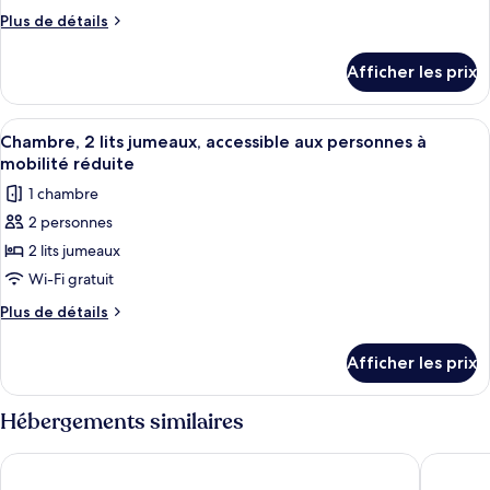
de
Plus
Plus de détails
chambre :
de
détails
Chambre
Afficher les prix
pour
double,
Chambre
accessible
double,
Afficher
Une chambre d’hôtel comprenant un lit
5
aux
accessible
Chambre, 2 lits jumeaux, accessible aux personnes à
toutes
aux
personnes
mobilité réduite
personnes
les
à
1 chambre
à
photos
mobilité
mobilité
2 personnes
pour
réduite
réduite
2 lits jumeaux
ce
type
Wi-Fi gratuit
de
Plus
Plus de détails
chambre :
de
détails
Chambre,
Afficher les prix
pour
2
Chambre,
lits
2
Hébergements similaires
jumeaux,
lits
jumeaux,
accessible
AXYHOTELS InnStyle Milano
Milano V
accessible
aux
aux