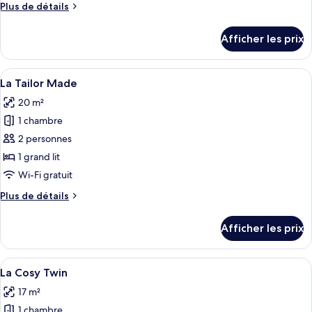
Plus
Plus de détails
chambre :
de
La
détails
Afficher les prix
pour
Mini
La
Mini
Afficher
Une chambre d’hôtel avec une étagère e
5
La Tailor Made
toutes
20 m²
les
1 chambre
photos
pour
2 personnes
ce
1 grand lit
type
Wi-Fi gratuit
de
Plus
Plus de détails
chambre :
de
La
détails
Afficher les prix
pour
Tailor
La
Made
Tailor
Afficher
Une chambre d’hôtel avec deux lits, u
4
Made
La Cosy Twin
toutes
17 m²
les
1 chambre