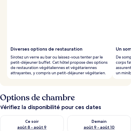
u
r
s
Diverses options de restauration
Un som
Sirotez un verre au bar ou laissez-vous tenter par le
De somp
petit-déjeuner buffet. Cet hôtel propose des options
corps fa
de restauration végétaliennes et végétariennes
assurent
attrayantes, y compris un petit-déjeuner végétarien.
un minib
Options de chambre
Vérifiez la disponibilité pour ces dates
Vérifier la disponibilité pour ce soir août 8 - août 9
Vérifier la disponibilité pour 
Ce soir
Demain
août 8 - août 9
août 9 - août 10