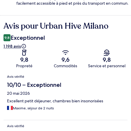
facilement accessible à pied et près du transport en commun.
Avis pour Urban Hive Milano
Avis
Exceptionnel
9,8
1 198 avis
9,8
9,6
9,8
Propreté
Commodités
Service et personnel
Avis
Avis vérifié
10/10 – Exceptionnel
20 mai 2026
Excellent petit déjeuner, chambres bien insonorisées
Maxime, séjour de 2 nuits
Avis vérifié