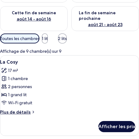
Vérifier la disponibilité pour cette fin de semaine août 14 - aoû
Vérifier la disponibilité pour 
Cette fin de semaine
La fin de semaine
prochaine
août 14 - août 16
août 21 - août 23
Filtres
Toutes les chambres
1 lit
2 lits
disponibles
pour
Affichage de 9 chambre(s) sur 9
les
Afficher
Une chambre d’hôtel avec un lit, une 
4
La Cosy
chambres
toutes
17 m²
les
1 chambre
photos
pour
2 personnes
ce
1 grand lit
type
Wi-Fi gratuit
de
Plus
Plus de détails
chambre :
de
La
détails
Afficher les prix
pour
Cosy
La