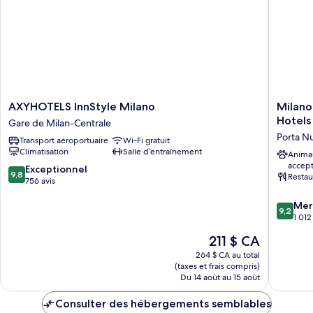
personnes
personnes
à
à
mobilité
mobilité
réduite
réduite
AXYHOTELS
Milano
AXYHOTELS InnStyle Milano
Milano
InnStyle
Vertical
Hotels
Gare de Milan-Centrale
Milano
|
Porta N
Transport aéroportuaire
Wi-Fi gratuit
Gare
UNA
Climatisation
Salle d’entraînement
de
Esperie
Anima
accep
Milan-
|
9.8
Exceptionnel
9,8
Restau
Centrale
Preferr
sur
756 avis
Hotels
10,
9.2
and
Mer
Exceptionnel,
9,2
sur
Resorts
1 012
756 avis
10,
Porta
Le
211 $ CA
Merveill
Nuova
prix
1 012 avi
264 $ CA au total
est
(taxes et frais compris)
de
Du 14 août au 15 août
211 $ CA
Consulter des hébergements semblables