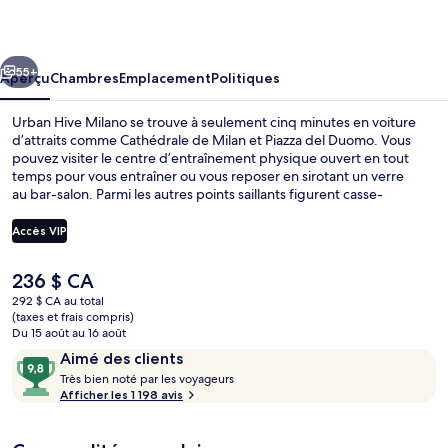
Hive
Milano
cédent
Suivant
55+
Aperçu
Chambres
Emplacement
Politiques
Urban Hive Milano se trouve à seulement cinq minutes en voiture
d’attraits comme Cathédrale de Milan et Piazza del Duomo. Vous
pouvez visiter le centre d’entraînement physique ouvert en tout
temps pour vous entraîner ou vous reposer en sirotant un verre
au bar-salon. Parmi les autres points saillants figurent casse-
croûte/charcuterie, terrasse et jardin. Les autres voyageurs
apprécient la proximité au transport en commun : Station de métro
Accès VIP
Moscova se trouve à quelques pas, tandis que Arena Tram Stop est
à seulement 5 minutes à pied.
Le
236 $ CA
Extérieur
prix
292 $ CA au total
actuel
(taxes et frais compris)
est
Du 15 août au 16 août
de 236 $ CA
Avis
9,8
Aimé des clients
T
sur
Très bien noté par les voyageurs
r
Afficher les 1 198 avis
10,
è
Aimé
s
des