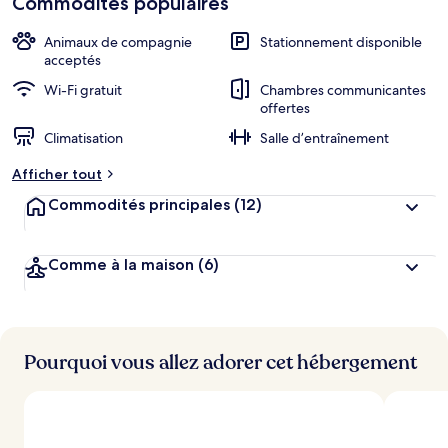
Commodités populaires
clients
b
i
Animaux de compagnie
Stationnement disponible
e
acceptés
n
Wi-Fi gratuit
Chambres communicantes
offertes
n
o
Climatisation
Salle d’entraînement
t
é
Afficher tout
p
Commodités principales
(12)
a
r
Comme à la maison
(6)
l
e
s
v
Pourquoi vous allez adorer cet hébergement
o
y
a
g
e