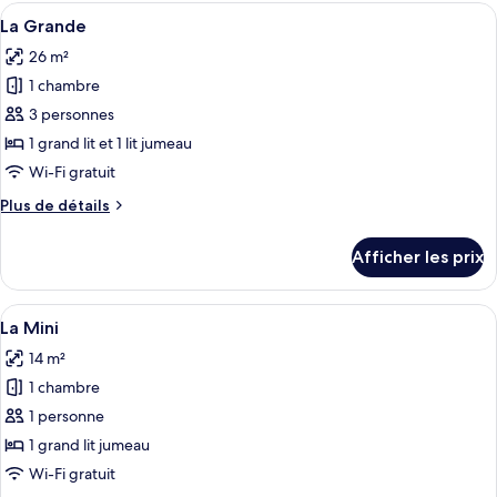
Cosy
Afficher
Une chambre d’hôtel avec un grand lit
3
La Grande
toutes
26 m²
les
1 chambre
photos
pour
3 personnes
ce
1 grand lit et 1 lit jumeau
type
Wi-Fi gratuit
de
Plus
Plus de détails
chambre :
de
La
détails
Afficher les prix
pour
Grande
La
Grande
Afficher
Une chambre d’hôtel équipée d’un lit, 
4
La Mini
toutes
14 m²
les
1 chambre
photos
pour
1 personne
ce
1 grand lit jumeau
type
Wi-Fi gratuit
de