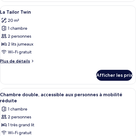
Twin
Grande
Afficher
Une chambre d’hôtel avec un bureau en
6
Twin
La Tailor Twin
toutes
20 m²
les
1 chambre
photos
pour
2 personnes
ce
2 lits jumeaux
type
Wi-Fi gratuit
de
Plus
Plus de détails
chambre :
de
La
détails
Afficher les prix
pour
Tailor
La
Twin
Tailor
Afficher
Une chambre d’hôtel avec un grand lit
5
Twin
Chambre double, accessible aux personnes à mobilité
toutes
réduite
les
1 chambre
photos
2 personnes
pour
1 très grand lit
ce
type
Wi-Fi gratuit