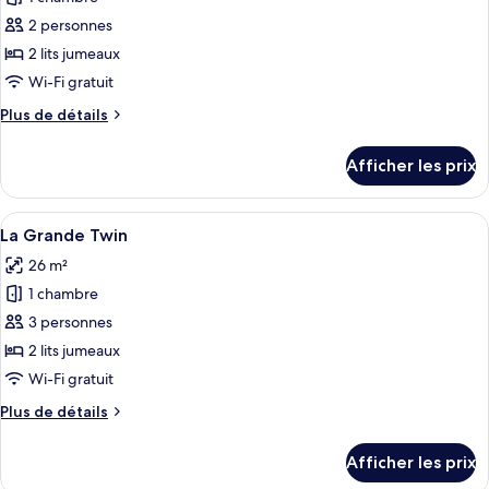
photos
pour
2 personnes
ce
2 lits jumeaux
type
Wi-Fi gratuit
de
Plus
Plus de détails
chambre :
de
La
détails
Afficher les prix
pour
Cosy
La
Twin
Cosy
Afficher
Une chambre avec deux lits, un bureau
5
Twin
La Grande Twin
toutes
26 m²
les
1 chambre
photos
pour
3 personnes
ce
2 lits jumeaux
type
Wi-Fi gratuit
de
Plus
Plus de détails
chambre :
de
La
détails
Afficher les prix
pour
Grande
La