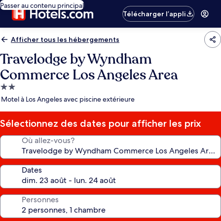
Passer au contenu principal
Télécharger l’appli
Afficher tous les hébergements
Travelodge by Wyndham
Commerce Los Angeles Area
Hébergement
2.0 étoiles
Motel à Los Angeles avec piscine extérieure
Sélectionnez des dates pour afficher les prix
Où allez-vous?
Dates
Personnes