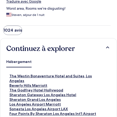
Traduire avec Google
Worst area, Rooms we’re disgusting!
Steven, séjour de 1 nuit
1024 avis
Continuez à explorer
Hébergement
T
The Westin Bonaventure Hotel and Suites, Los
h
Angeles
e
B
Beverly Hills Marriott
W
e
T
The Godfrey Hotel Hollywood
e
v
h
S
Sheraton Gateway Los Angeles Hotel
s
e
e
h
S
Sheraton Grand Los Angeles
t
r
G
e
h
L
Los Angeles Airport Marriott
i
l
o
r
e
o
S
Sonesta Los Angeles Airport LAX
n
y
d
a
r
s
o
F
Four Points By Sheraton Los Angeles Int'l Airport