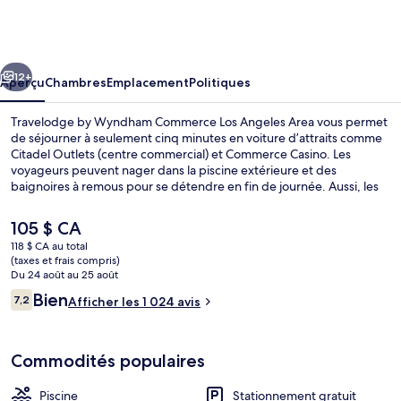
Travelodge
by
Wyndham
cédent
Suivant
Commerce
12+
Aperçu
Chambres
Emplacement
Politiques
Los
Travelodge by Wyndham Commerce Los Angeles Area vous permet
Angeles
de séjourner à seulement cinq minutes en voiture d’attraits comme
Citadel Outlets (centre commercial) et Commerce Casino. Les
Area
voyageurs peuvent nager dans la piscine extérieure et des
baignoires à remous pour se détendre en fin de journée. Aussi, les
attraits Los Angeles Convention Center et Staples Center se
trouvent à courte distance en voiture. Les autres voyageurs adorent
Le
105 $ CA
le personnel serviable.
prix
118 $ CA au total
actuel
(taxes et frais compris)
Piscine extérieure
est
Du 24 août au 25 août
de 105 $ CA
Avis
Bien
7,2
Afficher les 1 024 avis
7,2 sur 10 –
Commodités populaires
Piscine
Stationnement gratuit