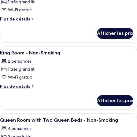
à
mobilité
1 très grand lit
photos
mobilité
réduite,
pour
Wi-Fi gratuit
non-
réduite,
ce
fumeur
Plus
Plus de détails
non-
type
de
fumeur
détails
de
Afficher les prix
pour
chambre :
King
King
Room
Afficher
Bureau, lit d’appoint (supplément), acc
4
Room
-
King Room - Non-Smoking
toutes
Disability
-
2 personnes
Access/Non-
les
Disability
Smoking
1 très grand lit
photos
Access/Non-
pour
Wi-Fi gratuit
Smoking
ce
Plus
Plus de détails
type
de
détails
de
Afficher les prix
pour
chambre :
King
King
Room
Afficher
Une chambre d’hôtel avec deux lits, u
2
Room
-
Queen Room with Two Queen Beds - Non-Smoking
toutes
Non-
-
4 personnes
Smoking
les
Non-
2 grands lits