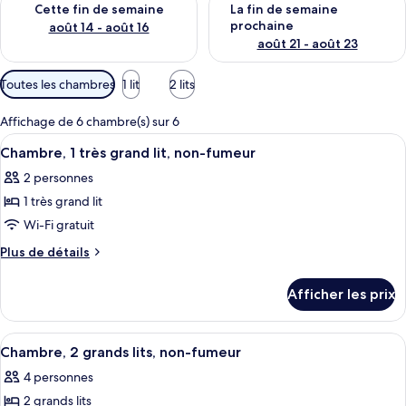
Cette fin de semaine
La fin de semaine
prochaine
août 14 - août 16
août 21 - août 23
Filtres
Toutes les chambres
1 lit
2 lits
disponibles
pour
Affichage de 6 chambre(s) sur 6
les
Afficher
Une chambre d’hôtel comprenant un lit
2
Chambre, 1 très grand lit, non-fumeur
chambres
toutes
2 personnes
les
1 très grand lit
photos
pour
Wi-Fi gratuit
ce
Plus
Plus de détails
type
de
détails
de
Afficher les prix
pour
chambre :
Chambre,
Chambre,
1
Afficher
Une chambre d’hôtel comprenant un lit
3
1
très
Chambre, 2 grands lits, non-fumeur
toutes
grand
très
4 personnes
lit,
les
grand
non-
2 grands lits
photos