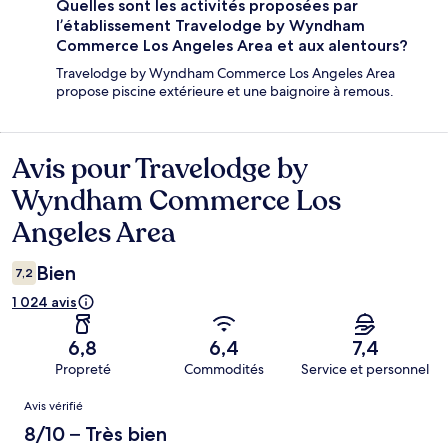
Quelles sont les activités proposées par
l’établissement Travelodge by Wyndham
Commerce Los Angeles Area et aux alentours?
Travelodge by Wyndham Commerce Los Angeles Area
propose piscine extérieure et une baignoire à remous.
Avis pour Travelodge by
Avis
Wyndham Commerce Los
Angeles Area
Bien
7,2
1 024 avis
6,8
6,4
7,4
Propreté
Commodités
Service et personnel
Avis
Avis vérifié
8/10 – Très bien