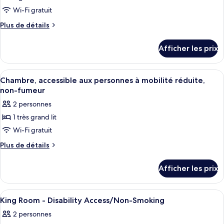
lit,
fumeur
pour
Wi-Fi gratuit
non-
ce
Plus
Plus de détails
fumeur
type
de
détails
de
Afficher les prix
pour
chambre :
Chambre,
Chambre,
2
Afficher
Une chambre d’hôtel équipée d’un lit, d
3
2
grands
Chambre, accessible aux personnes à mobilité réduite,
toutes
lits,
grands
non-fumeur
non-
les
lits,
2 personnes
fumeur
photos
non-
1 très grand lit
pour
fumeur
Wi-Fi gratuit
ce
type
Plus
Plus de détails
de
de
détails
chambre :
Afficher les prix
pour
Chambre,
Chambre,
accessible
accessible
Afficher
Une chambre d’hôtel avec un lit, un bu
3
aux
aux
King Room - Disability Access/Non-Smoking
toutes
personnes
personnes
2 personnes
à
les