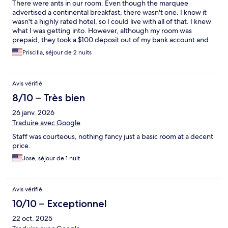
There were ants in our room. Even though the marquee
advertised a continental breakfast, there wasn't one. I know it
wasn't a highly rated hotel, so I could live with all of that. I knew
what I was getting into. However, although my room was
prepaid, they took a $100 deposit out of my bank account and
although we left the room in great condition, that deposit hasn't
Priscilla, séjour de 2 nuits
been returned yet. I hope it will be, because for the price of the
room plus the deposit they took, I could have gotten a much
better room in a better hotel.
Avis vérifié
8/10 – Très bien
26 janv. 2026
Traduire avec Google
Staff was courteous, nothing fancy just a basic room at a decent
price.
Jose, séjour de 1 nuit
Avis vérifié
10/10 – Exceptionnel
22 oct. 2025