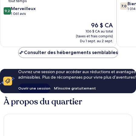
tout temps
Garden
7.0
Bie
7,0
9.2
Merveilleux
-
sur
1 014
9,2
sur
1 061 avis
Los
10,
10,
Angeles
Bien,
Le
96 $ CA
Merveilleux,
Bell
1 014 avi
prix
1 061 avis
Garden
106 $ CA au total
est
(taxes et frais compris)
de
Du 1 sept. au 2 sept.
96 $ CA
Consulter des hébergements semblables
Ouvrez une session pour accéder aux réductions et avantages
admissibles. Plus de récompenses pour vivre plus d’aventures!
Ouvrir une session
M’inscrire gratuitement
À propos du quartier