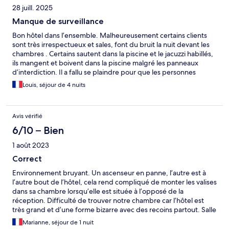
28 juill. 2025
Manque de surveillance
Bon hôtel dans l’ensemble. Malheureusement certains clients
sont très irrespectueux et sales, font du bruit la nuit devant les
chambres . Certains sautent dans la piscine et le jacuzzi habillés,
ils mangent et boivent dans la piscine malgré les panneaux
d’interdiction. Il a fallu se plaindre pour que les personnes
fassent moins de bruit. Pas assez de surveillance.
Louis, séjour de 4 nuits
Avis vérifié
6/10 – Bien
1 août 2023
Correct
Environnement bruyant. Un ascenseur en panne, l’autre est à
l’autre bout de l’hôtel, cela rend compliqué de monter les valises
dans sa chambre lorsqu’elle est située à l’opposé de la
réception. Difficulté de trouver notre chambre car l’hôtel est
très grand et d’une forme bizarre avec des recoins partout. Salle
de gym fermée. Exterieur de l’hôtel qui mériterait un
Marianne, séjour de 1 nuit
rafraîchissement. Enregistrement rapide et efficace, chambre et