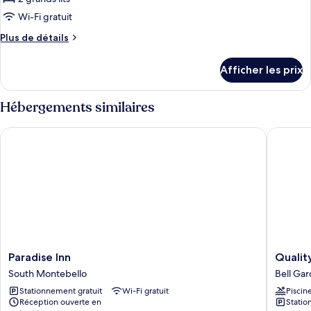
photos
Smoking
pour
Wi-Fi gratuit
ce
Plus
Plus de détails
type
de
détails
de
Afficher les prix
pour
chambre :
Queen
Queen
Room
Hébergements similaires
Room
with
Two
with
Paradise Inn
Quality 
Queen
Two
Beds
Queen
-
Non-
Beds
Smoking
-
Non-
Smoking
Paradise
Quality
Paradise Inn
Qualit
Inn
Inn
South Montebello
Bell Ga
South
&
Stationnement gratuit
Wi-Fi gratuit
Piscin
Montebello
Suites
Réception ouverte en
Statio
Bell