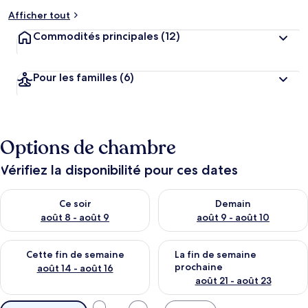
Afficher tout
Commodités principales
(12)
Pour les familles
(6)
Options de chambre
Vérifiez la disponibilité pour ces dates
Vérifier la disponibilité pour ce soir août 8 - août 9
Vérifier la disponibilité pour 
Ce soir
Demain
août 8 - août 9
août 9 - août 10
Vérifier la disponibilité pour cette fin de semaine août 14 - aoû
Vérifier la disponibilité pour 
Cette fin de semaine
La fin de semaine
prochaine
août 14 - août 16
août 21 - août 23
Filtres