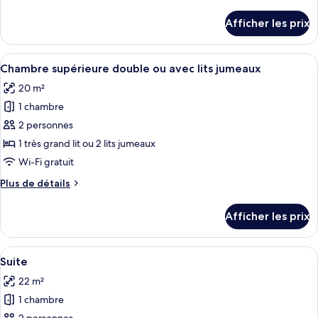
de
Standard
détails
Afficher les prix
pour
Family
Standard
Room
Family
Afficher
Une chambre d’hôtel avec un grand lit,
9
Room
Chambre supérieure double ou avec lits jumeaux
toutes
20 m²
les
1 chambre
photos
pour
2 personnes
ce
1 très grand lit ou 2 lits jumeaux
type
Wi-Fi gratuit
de
Plus
Plus de détails
chambre :
de
Chambre
détails
Afficher les prix
pour
supérieure
Chambre
double
supérieure
Afficher
Suite | Draps en coton égyptien, literi
ou
6
double
Suite
toutes
avec
ou
22 m²
avec
les
lits
lits
1 chambre
photos
jumeaux
jumeaux