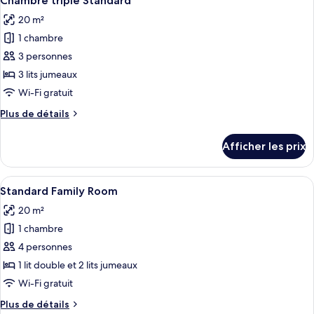
Chambre triple Standard
toutes
jumeaux
lits
20 m²
jumeaux
les
1 chambre
photos
pour
3 personnes
ce
3 lits jumeaux
type
Wi-Fi gratuit
de
Plus
Plus de détails
chambre :
de
Chambre
détails
Afficher les prix
pour
triple
Chambre
Standard
triple
Afficher
Une chambre d’hôtel avec trois lits, un
6
Standard
Standard Family Room
toutes
20 m²
les
1 chambre
photos
pour
4 personnes
ce
1 lit double et 2 lits jumeaux
type
Wi-Fi gratuit
de
Plus
Plus de détails
chambre :