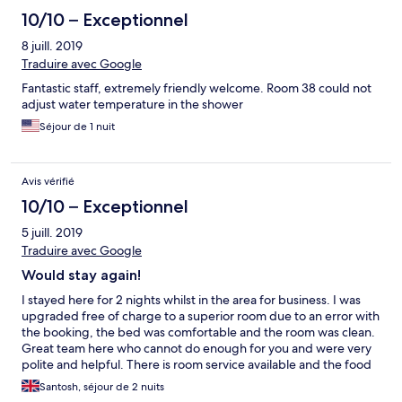
10/10 – Exceptionnel
8 juill. 2019
Traduire avec Google
Fantastic staff, extremely friendly welcome. Room 38 could not
adjust water temperature in the shower
Séjour de 1 nuit
Avis vérifié
10/10 – Exceptionnel
5 juill. 2019
Traduire avec Google
Would stay again!
I stayed here for 2 nights whilst in the area for business. I was
upgraded free of charge to a superior room due to an error with
the booking, the bed was comfortable and the room was clean.
Great team here who cannot do enough for you and were very
polite and helpful. There is room service available and the food
arrives nice and hot! Would stay again if visiting the area, thanks
Santosh, séjour de 2 nuits
Dubrovnik Hotel!