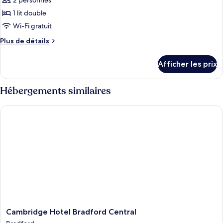
pour
2 personnes
ce
1 lit double
type
Wi-Fi gratuit
de
Plus
Plus de détails
chambre :
de
Suite
détails
Afficher les prix
pour
Suite
Hébergements similaires
Cambridge Hotel Bradford Central
Cambridge
Cambridge Hotel Bradford Central
Hotel