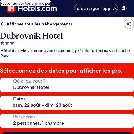
Passer au contenu principal
Télécharger l’appli
Afficher tous les hébergements
Dubrovnik Hotel
Hébergement
3.0 étoiles
Hôtel de style victorien avec restaurant, près de l'attrait suivant : Lister
Park
Sélectionnez des dates pour afficher les prix
Où allez-vous?
Dates
Personnes