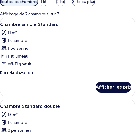
Toutes les chambres
1 lit
2 lits
3 lits ou plus
disponibles
pour
Affichage de 7 chambre(s) sur 7
les
Afficher
Chambre simple Standard | Draps en co
5
Chambre simple Standard
chambres
toutes
11 m²
les
1 chambre
photos
pour
1 personne
ce
1 lit jumeau
type
Wi-Fi gratuit
de
Plus
Plus de détails
chambre :
de
Chambre
détails
Afficher les prix
pour
simple
Chambre
Standard
simple
Afficher
Une chambre d’hôtel avec un lit, des t
9
Standard
Chambre Standard double
toutes
18 m²
les
1 chambre
photos
pour
3 personnes