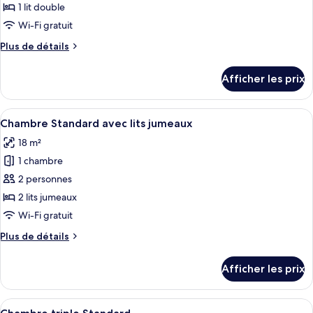
ce
1 lit double
type
Wi-Fi gratuit
de
Plus
Plus de détails
chambre :
de
Chambre
détails
Afficher les prix
pour
Standard
Chambre
double
Standard
Afficher
Une chambre d’hôtel avec deux lits, un
8
double
Chambre Standard avec lits jumeaux
toutes
18 m²
les
1 chambre
photos
pour
2 personnes
ce
2 lits jumeaux
type
Wi-Fi gratuit
de
Plus
Plus de détails
chambre :
de
Chambre
détails
Afficher les prix
pour
Standard
Chambre
avec
Standard
Afficher
Une chambre d’hôtel avec deux lits, un
lits
8
avec