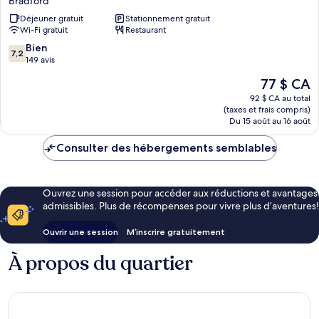
Bradford
Bradford
Déjeuner gratuit
Stationnement gratuit
Central
Wi-Fi gratuit
Restaurant
Bradford
7.2
Bien
7,2
sur
149 avis
10,
Le
77 $ CA
Bien,
prix
149 avis
92 $ CA au total
est
(taxes et frais compris)
de
Du 15 août au 16 août
77 $ CA
Consulter des hébergements semblables
Ouvrez une session pour accéder aux réductions et avantages
admissibles. Plus de récompenses pour vivre plus d’aventures!
Ouvrir une session
M’inscrire gratuitement
À propos du quartier