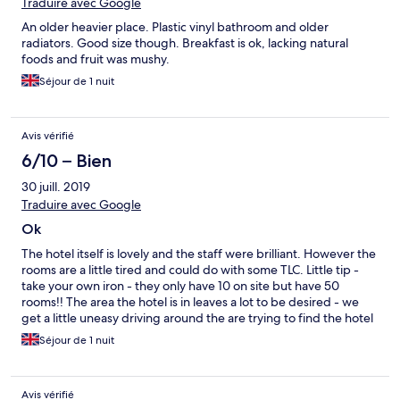
Traduire avec Google
An older heavier place. Plastic vinyl bathroom and older
radiators. Good size though. Breakfast is ok, lacking natural
foods and fruit was mushy.
Séjour de 1 nuit
Avis vérifié
6/10 – Bien
30 juill. 2019
Traduire avec Google
Ok
The hotel itself is lovely and the staff were brilliant. However the
rooms are a little tired and could do with some TLC. Little tip -
take your own iron - they only have 10 on site but have 50
rooms!! The area the hotel is in leaves a lot to be desired - we
get a little uneasy driving around the are trying to find the hotel
and we’re hiding things in the room when we went out for the
Séjour de 1 nuit
evening.
Avis vérifié