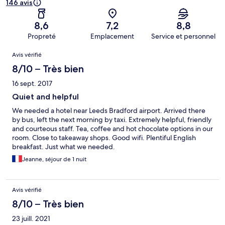
146 avis
8,6
7,2
8,8
Propreté
Emplacement
Service et personnel
Avis
Avis vérifié
8/10 – Très bien
16 sept. 2017
Quiet and helpful
We needed a hotel near Leeds Bradford airport. Arrived there
by bus, left the next morning by taxi. Extremely helpful, friendly
and courteous staff. Tea, coffee and hot chocolate options in our
room. Close to takeaway shops. Good wifi. Plentiful English
breakfast. Just what we needed.
Jeanne, séjour de 1 nuit
Avis vérifié
8/10 – Très bien
23 juill. 2021