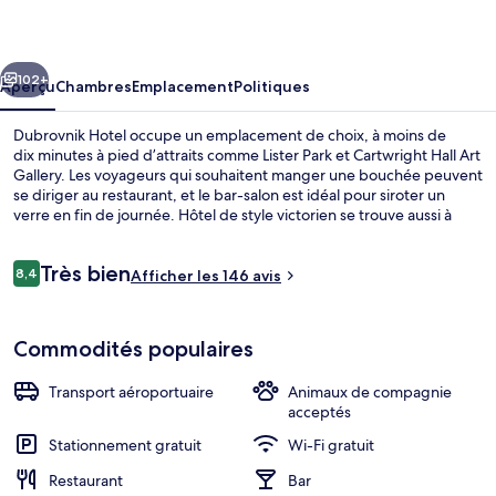
Hotel
cédent
Suivant
102+
Aperçu
Chambres
Emplacement
Politiques
Dubrovnik Hotel occupe un emplacement de choix, à moins de
dix minutes à pied d’attraits comme Lister Park et Cartwright Hall Art
Gallery. Les voyageurs qui souhaitent manger une bouchée peuvent
se diriger au restaurant, et le bar-salon est idéal pour siroter un
verre en fin de journée. Hôtel de style victorien se trouve aussi à
moins de 5 minutes en voiture des points saillants suivants : Salle de
concert St George's Hall et Théâtre Alhambra Theatre. Les autres
Avis
Très bien
voyageurs apprécient l’état général de l’hébergement.
8,4
Afficher les 146 avis
8,4 sur 10 –
Commodité de l’hébergement
Commodités populaires
Transport aéroportuaire
Animaux de compagnie
acceptés
Stationnement gratuit
Wi-Fi gratuit
Restaurant
Bar