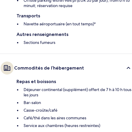
Offsite parking within 984 pi (EUR 35 par jour), from 6 h to
minuit; réservation requise
Transports
Navette aéroportuaire (en tout temps)*
Autres renseignements
Sections fumeurs
Commodités de l’hébergement
Repas et boissons
Déjeuner continental (supplément) offert de 7 h à 10 h tous
les jours
Bar-salon
Casse-croûte/café
Café/thé dans les aires communes
Service aux chambres (heures restreintes)