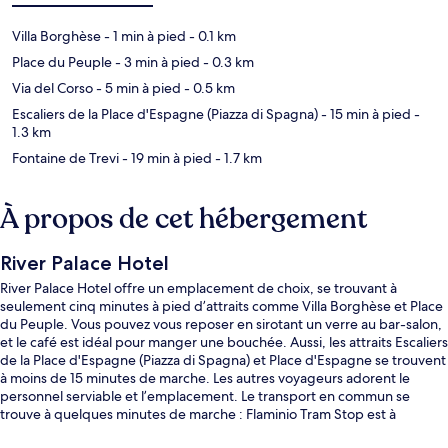
Villa Borghèse
- 1 min à pied
- 0.1 km
Place du Peuple
- 3 min à pied
- 0.3 km
Via del Corso
- 5 min à pied
- 0.5 km
Escaliers de la Place d'Espagne (Piazza di Spagna)
- 15 min à pied
-
1.3 km
Fontaine de Trevi
- 19 min à pied
- 1.7 km
À propos de cet hébergement
River Palace Hotel
River Palace Hotel offre un emplacement de choix, se trouvant à
seulement cinq minutes à pied d’attraits comme Villa Borghèse et Place
du Peuple. Vous pouvez vous reposer en sirotant un verre au bar-salon,
et le café est idéal pour manger une bouchée. Aussi, les attraits Escaliers
de la Place d'Espagne (Piazza di Spagna) et Place d'Espagne se trouvent
à moins de 15 minutes de marche. Les autres voyageurs adorent le
personnel serviable et l’emplacement. Le transport en commun se
trouve à quelques minutes de marche : Flaminio Tram Stop est à
quelques pas et Station de métro Flaminio - Piazza del Popolo se trouve