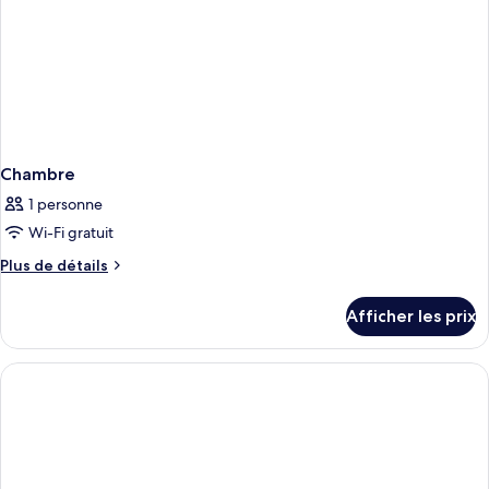
Chambre
1 personne
Wi-Fi gratuit
Plus
Plus de détails
de
détails
Afficher les prix
pour
Chambre