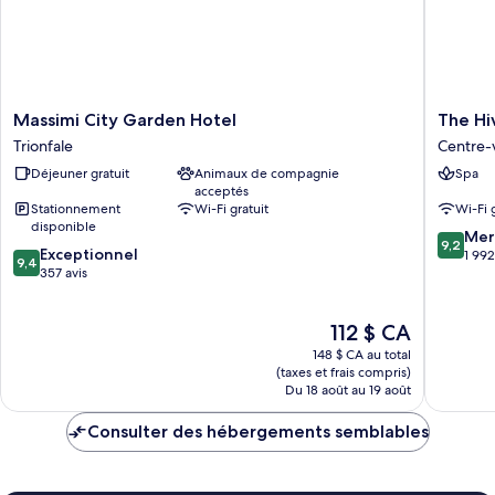
Massimi
The
Massimi City Garden Hotel
The Hi
City
Hive
Trionfale
Centre-
Garden
Hotel
Déjeuner gratuit
Animaux de compagnie
Spa
Hotel
Centre-
acceptés
Trionfale
ville
Stationnement
Wi-Fi gratuit
Wi-Fi 
de
disponible
9.2
Rome
Mer
9,2
9.4
Exceptionnel
sur
1 992
9,4
sur
357 avis
10,
10,
Merveill
Exceptionnel,
1 992 avi
Le
112 $ CA
357 avis
prix
148 $ CA au total
est
(taxes et frais compris)
de
Du 18 août au 19 août
112 $ CA
Consulter des hébergements semblables