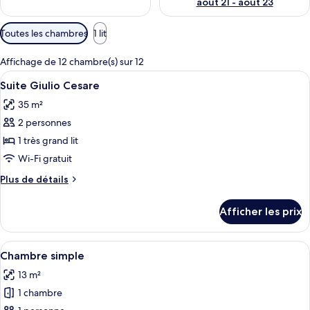
août 21 - août 23
Filtres
Toutes les chambres
1 lit
disponibles
pour
Affichage de 12 chambre(s) sur 12
les
Afficher
Suite Giulio Cesare | 1 chambre, literi
4
Suite Giulio Cesare
chambres
toutes
35 m²
les
2 personnes
photos
pour
1 très grand lit
ce
Wi-Fi gratuit
type
Plus
Plus de détails
de
de
chambre :
détails
Afficher les prix
pour
Suite
Suite
Giulio
Giulio
Afficher
Une chambre d’hôtel comprenant un li
Cesare
4
Cesare
Chambre simple
toutes
13 m²
les
1 chambre
photos