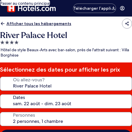
Passer au contenu principal
Télécharger l’appli
Afficher tous les hébergements
River Palace Hotel
Hébergement
4.0 étoiles
Hôtel de style Beaux-Arts avec bar-salon, près de l'attrait suivant : Villa
Borghèse
Sélectionnez des dates pour afficher les prix
Où allez-vous?
Dates
Personnes