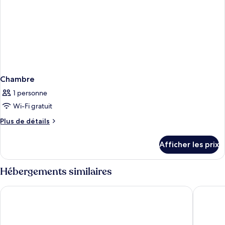
Chambre
1 personne
Wi-Fi gratuit
Plus
Plus de détails
de
détails
Afficher les prix
pour
Chambre
Hébergements similaires
Massimi City Garden Hotel
The Hive