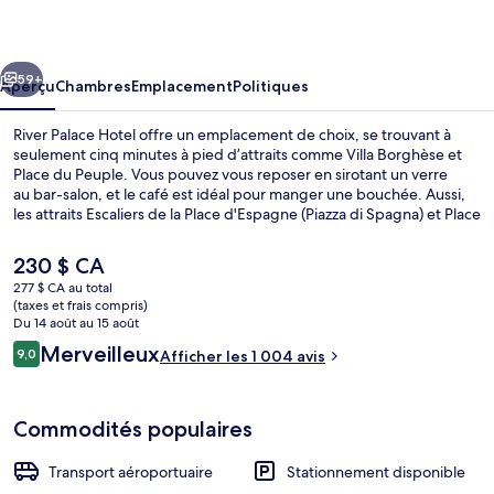
Palace
Hotel
cédent
Suivant
59+
Aperçu
Chambres
Emplacement
Politiques
River Palace Hotel offre un emplacement de choix, se trouvant à
seulement cinq minutes à pied d’attraits comme Villa Borghèse et
Place du Peuple. Vous pouvez vous reposer en sirotant un verre
au bar-salon, et le café est idéal pour manger une bouchée. Aussi,
les attraits Escaliers de la Place d'Espagne (Piazza di Spagna) et Place
d'Espagne se trouvent à moins de 15 minutes de marche. Les autres
voyageurs adorent le personnel serviable et l’emplacement. Le
Le
230 $ CA
transport en commun se trouve à quelques minutes de marche :
prix
277 $ CA au total
Flaminio Tram Stop est à quelques pas et Station de métro Flaminio -
actuel
(taxes et frais compris)
Piazza del Popolo se trouve à 3 minutes.
Hall
est
Du 14 août au 15 août
de 230 $ CA
Avis
Merveilleux
9,0
Afficher les 1 004 avis
9,0 sur 10 –
Commodités populaires
Transport aéroportuaire
Stationnement disponible