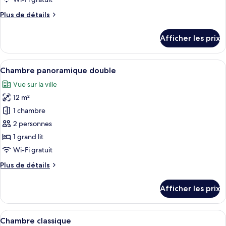
de
Plus
Plus de détails
chambre :
de
Chambre
détails
Afficher les prix
pour
de
Chambre
base
de
Afficher
Une chambre d’hôtel avec une salle de 
5
base
Chambre panoramique double
toutes
Vue sur la ville
les
12 m²
photos
pour
1 chambre
ce
2 personnes
type
1 grand lit
de
Wi-Fi gratuit
chambre :
Plus
Plus de détails
Chambre
de
panoramique
détails
Afficher les prix
double
pour
Chambre
panoramique
Afficher
Une chambre d’hôtel avec un lit, un b
4
double
Chambre classique