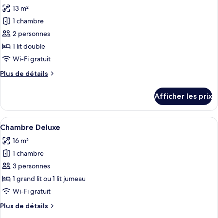
toutes
13 m²
les
1 chambre
photos
pour
2 personnes
ce
1 lit double
type
Wi-Fi gratuit
de
Plus
Plus de détails
chambre :
de
Chambre
détails
Afficher les prix
pour
classique
Chambre
classique
Afficher
Une chambre d’hôtel avec un lit, un bu
4
Chambre Deluxe
toutes
16 m²
les
1 chambre
photos
pour
3 personnes
ce
1 grand lit ou 1 lit jumeau
type
Wi-Fi gratuit
de
Plus
Plus de détails
chambre :
de