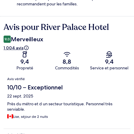
recommandent pour les familles.
Avis pour River Palace Hotel
Avis
Merveilleux
9,0
1 004 avis
9,4
8,8
9,4
Propreté
Commodités
Service et personnel
Avis
Avis vérifié
10/10 – Exceptionnel
22 sept. 2025
Près du métro et d un secteur touristique. Personnel très
serviable.
Lise, séjour de 2 nuits