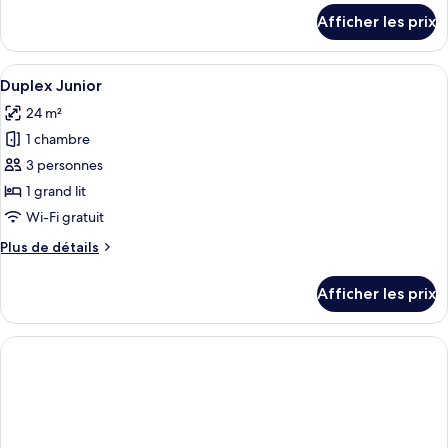
Chambre
détails
Afficher les prix
pour
Deluxe
Chambre
Deluxe
Afficher
Une chambre d’hôtel avec un grand lit, 
6
Duplex Junior
toutes
24 m²
les
1 chambre
photos
pour
3 personnes
ce
1 grand lit
type
Wi-Fi gratuit
de
Plus
Plus de détails
chambre :
de
Duplex
détails
Afficher les prix
pour
Junior
Duplex
Junior