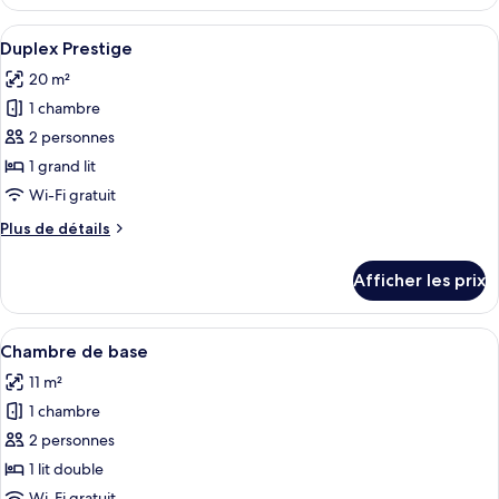
Suite
panoramique,
Afficher
Une chambre d’hôtel équipée d’un bure
5
terrasse
Duplex Prestige
toutes
20 m²
les
1 chambre
photos
pour
2 personnes
ce
1 grand lit
type
Wi-Fi gratuit
de
Plus
Plus de détails
chambre :
de
Duplex
détails
Afficher les prix
pour
Prestige
Duplex
Prestige
Afficher
Une chambre d’hôtel avec un lit, un bur
4
Chambre de base
toutes
11 m²
les
1 chambre
photos
pour
2 personnes
ce
1 lit double
type
Wi-Fi gratuit