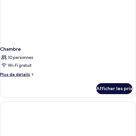
Chambre
10 personnes
Wi-Fi gratuit
Plus
Plus de détails
de
détails
Afficher les prix
pour
Chambre