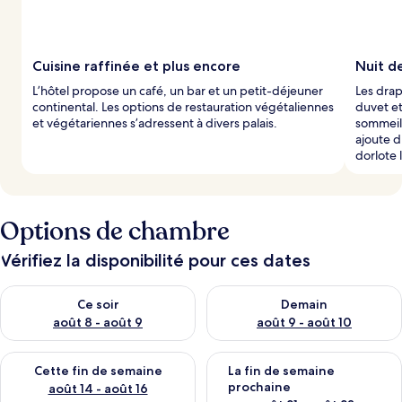
Cuisine raffinée et plus encore
Nuit d
L’hôtel propose un café, un bar et un petit-déjeuner
Les drap
continental. Les options de restauration végétaliennes
duvet et
et végétariennes s’adressent à divers palais.
sommeil
ajoute d
dorlote l
Options de chambre
Vérifiez la disponibilité pour ces dates
Vérifier la disponibilité pour ce soir août 8 - août 9
Vérifier la disponibilité pour 
Ce soir
Demain
août 8 - août 9
août 9 - août 10
Vérifier la disponibilité pour cette fin de semaine août 14 - aoû
Vérifier la disponibilité pour 
Cette fin de semaine
La fin de semaine
prochaine
août 14 - août 16