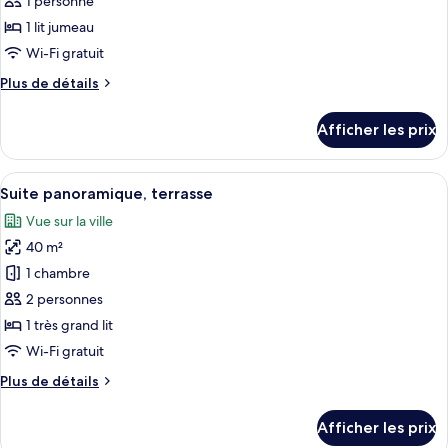
pour
1 personne
ce
1 lit jumeau
type
Wi-Fi gratuit
de
Plus
Plus de détails
chambre :
de
Chambre
détails
Afficher les prix
pour
simple
Chambre
simple
Afficher
Une chambre d’hôtel avec un grand lit,
5
Suite panoramique, terrasse
toutes
Vue sur la ville
les
40 m²
photos
pour
1 chambre
ce
2 personnes
type
1 très grand lit
de
Wi-Fi gratuit
chambre :
Plus
Plus de détails
Suite
de
panoramique,
détails
Afficher les prix
terrasse
pour