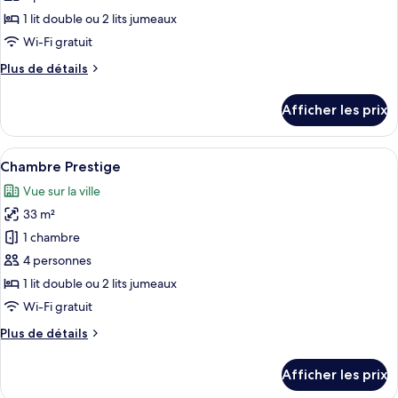
ce
1 lit double ou 2 lits jumeaux
type
Wi-Fi gratuit
de
Plus
Plus de détails
chambre :
de
Chambre
détails
Afficher les prix
pour
Deluxe
Chambre
Deluxe
Afficher
Une chambre d’hôtel avec deux lits, un
12
Chambre Prestige
toutes
Vue sur la ville
les
33 m²
photos
pour
1 chambre
ce
4 personnes
type
1 lit double ou 2 lits jumeaux
de
Wi-Fi gratuit
chambre :
Plus
Plus de détails
Chambre
de
Prestige
détails
Afficher les prix
pour
Chambre