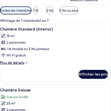
Filtres
Toutes les chambres
1 lit
2 lits
3 lits ou plus
disponibles
pour
Affichage de 7 chambre(s) sur 7
les
Afficher
Une chambre d’hôtel comprenant un lit
6
Chambre Standard (Interior)
chambres
toutes
18 m²
les
2 personnes
photos
pour
1 lit double ou 2 lits jumeaux
ce
Wi-Fi gratuit
type
Plus
Plus de détails
de
de
chambre :
détails
Afficher les prix
pour
Chambre
Chambre
Standard
Standard
Afficher
Une chambre d’hôtel avec un lit, un bu
(Interior)
8
(Interior)
Chambre Deluxe
toutes
Vue sur la ville
les
25 m²
photos
pour
3 personnes