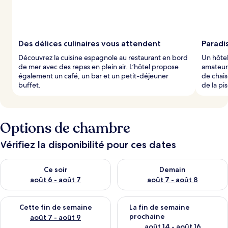
Des délices culinaires vous attendent
Paradis
Découvrez la cuisine espagnole au restaurant en bord
Un hôtel
de mer avec des repas en plein air. L’hôtel propose
amateurs
également un café, un bar et un petit-déjeuner
de chais
buffet.
de la pi
Options de chambre
Vérifiez la disponibilité pour ces dates
Vérifier la disponibilité pour ce soir août 6 - août 7
Vérifier la disponibilité pour 
Ce soir
Demain
août 6 - août 7
août 7 - août 8
Vérifier la disponibilité pour cette fin de semaine août 7 - aoû
Vérifier la disponibilité pour 
Cette fin de semaine
La fin de semaine
prochaine
août 7 - août 9
août 14 - août 16