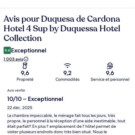
Avis pour Duquesa de Cardona
Avis
Hotel 4 Sup by Duquessa Hotel
Collection
Exceptionnel
9,4
1 003 avis
9,6
9,2
9,6
Propreté
Commodités
Service et personnel
Avis
Avis vérifié
10/10 – Exceptionnel
22 déc. 2025
La chambre impeccable, le ménage fait tous les jours, très
propre, le personnel à la réception d'une aide inestimable, tout
était parfait!! En plus l' emplacement de l' hôtel permet de
visiter plusieurs endroits donc très bien situé. Nous le