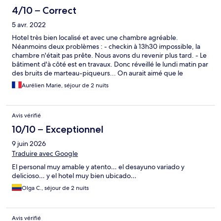
4/10 – Correct
5 avr. 2022
Hotel très bien localisé et avec une chambre agréable.
Néanmoins deux problèmes : - checkin à 13h30 impossible, la
chambre n'était pas prête. Nous avons du revenir plus tard. - Le
bâtiment d'à côté est en travaux. Donc réveillé le lundi matin par
des bruits de marteau-piqueurs... On aurait aimé que le
personnel de l'hôtel nous prévienne et au minimum s'excuse
Aurélien Marie, séjour de 2 nuits
pour le bruit.
Avis vérifié
10/10 – Exceptionnel
9 juin 2026
Traduire avec Google
El personal muy amable y atento… el desayuno variado y
delicioso… y el hotel muy bien ubicado…
Olga C., séjour de 2 nuits
Avis vérifié