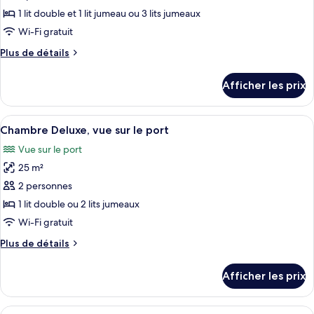
type
1 lit double et 1 lit jumeau ou 3 lits jumeaux
de
Wi-Fi gratuit
chambre :
Plus
Plus de détails
Chambre
de
triple
détails
Afficher les prix
(with
pour
Chambre
Extra
triple
Afficher
Une chambre d’hôtel comprenant un lit,
Bed)
5
(with
Chambre Deluxe, vue sur le port
toutes
Extra
Vue sur le port
Bed)
les
25 m²
photos
pour
2 personnes
ce
1 lit double ou 2 lits jumeaux
type
Wi-Fi gratuit
de
Plus
Plus de détails
chambre :
de
Chambre
détails
Afficher les prix
pour
Deluxe,
Chambre
vue
Deluxe,
Afficher
Une chambre d’hôtel avec un grand lit