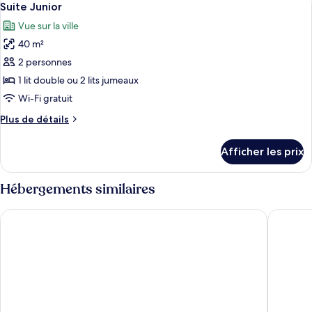
sur
8
vue
Suite Junior
toutes
le
sur
Vue sur la ville
le
les
port
port
40 m²
photos
pour
2 personnes
ce
1 lit double ou 2 lits jumeaux
type
Wi-Fi gratuit
de
Plus
Plus de détails
chambre :
de
Suite
détails
Afficher les prix
pour
Junior
Suite
Junior
Hébergements similaires
Catalonia Catedral Hotel
Lamaro H