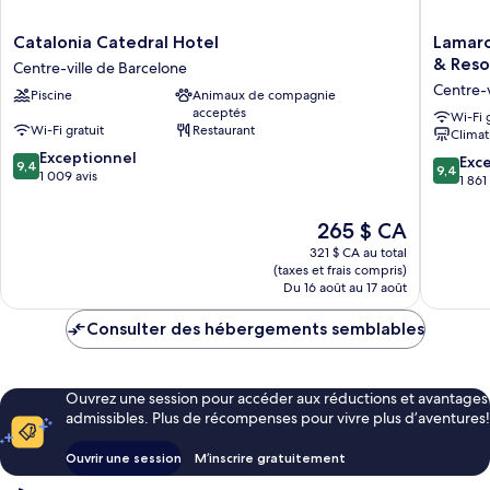
Catalonia
Lamaro
Catalonia Catedral Hotel
Lamaro
Catedral
Hotel
& Resor
Centre-ville de Barcelone
Hotel
Barcelo
Centre-v
Piscine
Animaux de compagnie
Centre-
5★
acceptés
ville
|
Wi-Fi 
Wi-Fi gratuit
Restaurant
Climat
de
Preferr
9.4
Barcelone
Exceptionnel
Hotels
9.4
Exc
9,4
9,4
sur
1 009 avis
&
sur
1 861
10,
Resorts
10,
Exceptionnel,
|
Exceptio
Le
265 $ CA
1 009 avis
Lifestyle
1 861 avi
prix
321 $ CA au total
Collecti
est
(taxes et frais compris)
Centre-
de
Du 16 août au 17 août
ville
265 $ CA
de
Consulter des hébergements semblables
Barcelo
Ouvrez une session pour accéder aux réductions et avantages
admissibles. Plus de récompenses pour vivre plus d’aventures!
Ouvrir une session
M’inscrire gratuitement