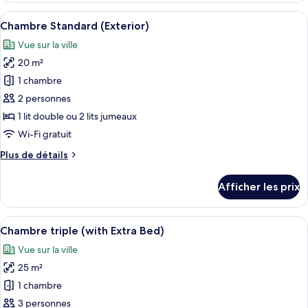
Prestige
Afficher
Une chambre d’hôtel avec un grand lit,
5
Chambre Standard (Exterior)
toutes
Vue sur la ville
les
20 m²
photos
pour
1 chambre
ce
2 personnes
type
1 lit double ou 2 lits jumeaux
de
Wi-Fi gratuit
chambre :
Plus
Plus de détails
Chambre
de
Standard
détails
Afficher les prix
(Exterior)
pour
Chambre
Standard
Afficher
Une chambre d’hôtel avec un grand lit,
7
(Exterior)
Chambre triple (with Extra Bed)
toutes
Vue sur la ville
les
25 m²
photos
pour
1 chambre
ce
3 personnes