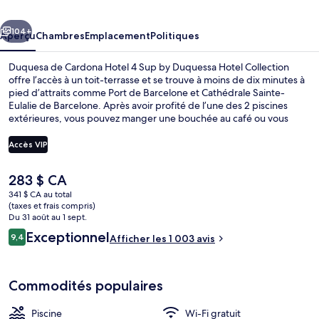
Cardona
cédent
Suivant
Hotel
104+
Aperçu
Chambres
Emplacement
Politiques
4
Duquesa de Cardona Hotel 4 Sup by Duquessa Hotel Collection
Sup
offre l’accès à un toit-terrasse et se trouve à moins de dix minutes à
pied d’attraits comme Port de Barcelone et Cathédrale Sainte-
by
Eulalie de Barcelone. Après avoir profité de l’une des 2 piscines
Duquessa
extérieures, vous pouvez manger une bouchée au café ou vous
reposer en sirotant un verre au bar-salon. Un bar attenant à la
Hotel
piscine, un centre d’entraînement physique et piscine extérieure en
Accès VIP
Collection
saison sont d’autres points saillants. Les autres voyageurs adorent le
personnel serviable et l’état général de l’hébergement.
Le
283 $ CA
L’hébergement se situe à quelques minutes de marche du transport
Façade de l’hébergement
prix
en commun : Station de métro Jaume I se trouve à 7 minutes et
341 $ CA au total
actuel
(taxes et frais compris)
Station de métro Barceloneta est à 8 minutes.
est
Du 31 août au 1 sept.
de 283 $ CA
Avis
Exceptionnel
9,4
Afficher les 1 003 avis
9,4 sur 10 –
Commodités populaires
Piscine
Wi-Fi gratuit