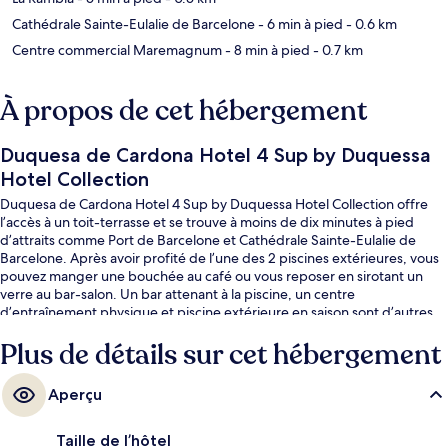
Cathédrale Sainte-Eulalie de Barcelone
- 6 min à pied
- 0.6 km
Centre commercial Maremagnum
- 8 min à pied
- 0.7 km
À propos de cet hébergement
Duquesa de Cardona Hotel 4 Sup by Duquessa
Hotel Collection
Duquesa de Cardona Hotel 4 Sup by Duquessa Hotel Collection offre
l’accès à un toit-terrasse et se trouve à moins de dix minutes à pied
d’attraits comme Port de Barcelone et Cathédrale Sainte-Eulalie de
Barcelone. Après avoir profité de l’une des 2 piscines extérieures, vous
pouvez manger une bouchée au café ou vous reposer en sirotant un
verre au bar-salon. Un bar attenant à la piscine, un centre
d’entraînement physique et piscine extérieure en saison sont d’autres
points saillants. Les autres voyageurs adorent le personnel serviable et
Plus de détails sur cet hébergement
l’état général de l’hébergement. L’hébergement se situe à quelques
minutes de marche du transport en commun : Station de métro Jaume I
se trouve à 7 minutes et Station de métro Barceloneta est à 8 minutes.
Aperçu
Taille de l’hôtel