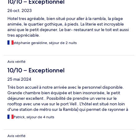
10/10 – Exceptionnel
26 oct. 2023
Hotel tres agréable, bien situé pour aller à la rambla, la plage
animée, le quartier gothique, à pieds. La literie est incroyable
ainsi que le petit dejeuner. Le bar- restaurant sur le toit est aussi
tres appréciable.
stéphanie geraldine, séjour de 2 nuits
Avis vérifié
10/10 – Exceptionnel
25 mai 2024
Très bon accueil à notre arrivée avec le personnel disponible.
Grande chambre bien équipée et bien insonorisée, le petit
déjeuner excellent . Possibilité de prendre un verre sur le
rooftop avec une vue sur le port Vell . L'hôtel est situé non loin
d'une station de métro sur la Rambla) qui permet de rayonner à
travers de la ville de Barcelone.
Patrick, séjour de 4 nuits
Avis vérifié