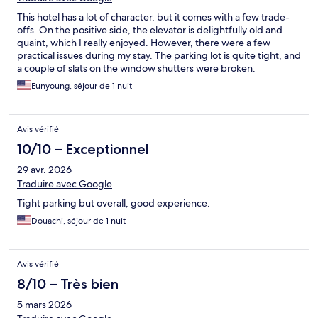
This hotel has a lot of character, but it comes with a few trade-
offs. On the positive side, the elevator is delightfully old and
quaint, which I really enjoyed. However, there were a few
practical issues during my stay. The parking lot is quite tight, and
a couple of slats on the window shutters were broken.
Additionally, street noise was loud all night long, which made it
Eunyoung, séjour de 1 nuit
difficult to sleep. It is a unique property, but it could use a few
maintenance updates and better soundproofing.
Avis vérifié
10/10 – Exceptionnel
29 avr. 2026
Traduire avec Google
Tight parking but overall, good experience.
Douachi, séjour de 1 nuit
Avis vérifié
8/10 – Très bien
5 mars 2026