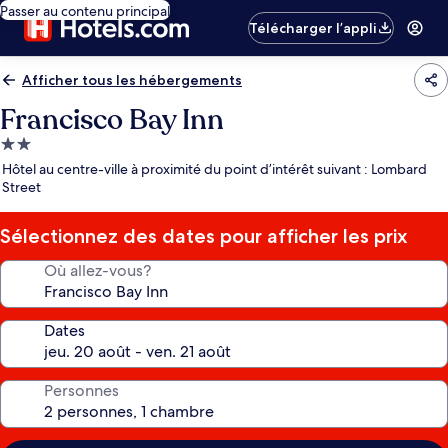
Passer au contenu principal
Télécharger l’appli
Afficher tous les hébergements
Francisco Bay Inn
Hébergement
2.0 étoiles
Hôtel au centre-ville à proximité du point d’intérêt suivant : Lombard
Street
Sélectionnez des dates pour afficher les prix
Où allez-vous?
Dates
Personnes