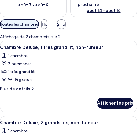
prochaine
août 7 - août 9
août 14 - août 16
Filtres
Toutes les chambres
1 lit
2 lits
disponibles
pour
Affichage de 2 chambre(s) sur 2
les
Afficher
Une chambre d’hôtel moderne, dotée d’
6
Chambre Deluxe, 1 très grand lit, non-fumeur
chambres
toutes
1 chambre
les
2 personnes
photos
pour
1 très grand lit
ce
Wi-Fi gratuit
type
Plus
Plus de détails
de
de
chambre :
détails
Afficher les prix
pour
Chambre
Chambre
Deluxe,
Deluxe,
Afficher
Une chambre d’hôtel avec deux lits, un
1
5
1
Chambre Deluxe, 2 grands lits, non-fumeur
toutes
très
très
1 chambre
grand
les
grand