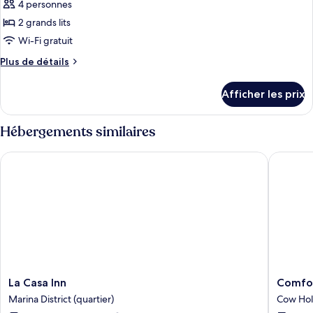
lit,
4 personnes
photos
lit,
non-
pour
2 grands lits
non-
fumeur
ce
Wi-Fi gratuit
fumeur
type
Plus
Plus de détails
de
de
chambre :
détails
Afficher les prix
pour
Chambre
Chambre
Deluxe,
Deluxe,
Hébergements similaires
2
2
grands
grands
La Casa Inn
Comfort 
lits,
lits,
non-
non-
fumeur
fumeur
La
Comfort
La Casa Inn
Comfor
Casa
Inn
Marina District (quartier)
Cow Hol
Inn
by