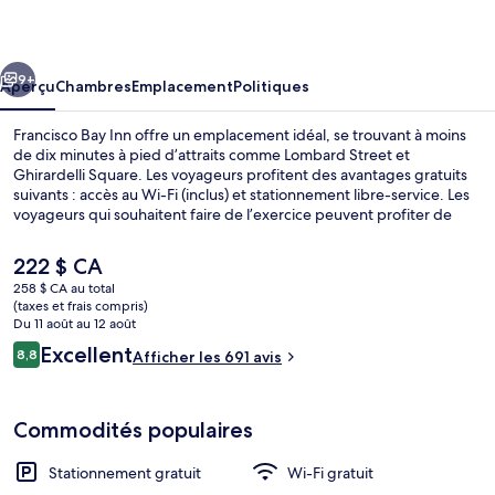
Bay
Inn
cédent
Suivant
9+
Aperçu
Chambres
Emplacement
Politiques
Francisco Bay Inn offre un emplacement idéal, se trouvant à moins
de dix minutes à pied d’attraits comme Lombard Street et
Ghirardelli Square. Les voyageurs profitent des avantages gratuits
suivants : accès au Wi-Fi (inclus) et stationnement libre-service. Les
voyageurs qui souhaitent faire de l’exercice peuvent profiter de
l’activité à proximité suivante : piste de randonnée/de vélo. Aussi,
les attraits Baie de San Francisco et Presidio de San Francisco se
Le
222 $ CA
trouvent à seulement 5 minutes en voiture. Les autres voyageurs
prix
258 $ CA au total
apprécient vraiment le stationnement pratique et le personnel
actuel
(taxes et frais compris)
serviable. Le transport en commun se trouve à quelques minutes de
Chambre Deluxe, 1 très grand lit, non-f
est
Du 11 août au 12 août
marche : Arrêt de tram Hyde St & Lombard St se trouve à 8 minutes
de 222 $ CA
Avis
Excellent
et Arrêt de tram Hyde St & Greenwich St est à 9 minutes.
8,8
Afficher les 691 avis
8,8 sur 10 –
Commodités populaires
Stationnement gratuit
Wi-Fi gratuit