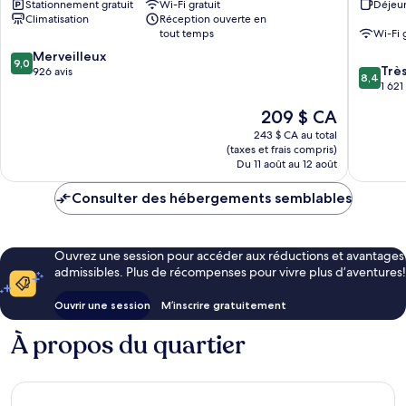
Stationnement gratuit
Wi-Fi gratuit
Déjeun
Marina
the
Climatisation
Réception ouverte en
District
Bay
tout temps
Wi-Fi 
(quartier)
Cow
9.0
Merveilleux
Hollow
9,0
8.4
Trè
sur
926 avis
8,4
sur
1 621
10,
10,
Merveilleux,
Le
209 $ CA
Très
926 avis
prix
bien,
243 $ CA au total
est
(taxes et frais compris)
1 621 avi
de
Du 11 août au 12 août
209 $ CA
Consulter des hébergements semblables
Ouvrez une session pour accéder aux réductions et avantages
admissibles. Plus de récompenses pour vivre plus d’aventures!
Ouvrir une session
M’inscrire gratuitement
À propos du quartier