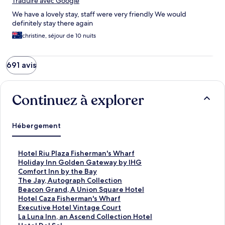
Traduire avec Google
We have a lovely stay, staff were very friendly We would
definitely stay there again
christine, séjour de 10 nuits
691 avis
Continuez à explorer
Hébergement
H
Hotel Riu Plaza Fisherman's Wharf
o
H
Holiday Inn Golden Gateway by IHG
t
o
C
Comfort Inn by the Bay
e
l
o
T
The Jay, Autograph Collection
l
i
m
h
B
Beacon Grand, A Union Square Hotel
R
d
f
e
e
H
Hotel Caza Fisherman's Wharf
i
a
o
J
a
o
E
Executive Hotel Vintage Court
u
y
r
a
c
t
x
L
La Luna Inn, an Ascend Collection Hotel