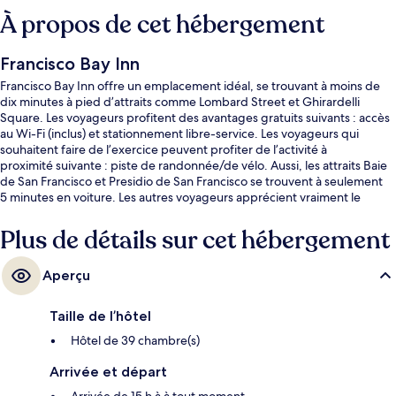
À propos de cet hébergement
Francisco Bay Inn
Francisco Bay Inn offre un emplacement idéal, se trouvant à moins de
dix minutes à pied d’attraits comme Lombard Street et Ghirardelli
Square. Les voyageurs profitent des avantages gratuits suivants : accès
au Wi-Fi (inclus) et stationnement libre-service. Les voyageurs qui
souhaitent faire de l’exercice peuvent profiter de l’activité à
proximité suivante : piste de randonnée/de vélo. Aussi, les attraits Baie
de San Francisco et Presidio de San Francisco se trouvent à seulement
5 minutes en voiture. Les autres voyageurs apprécient vraiment le
stationnement pratique et le personnel serviable. Le transport en
commun se trouve à quelques minutes de marche : Arrêt de tram Hyde
Plus de détails sur cet hébergement
St & Lombard St se trouve à 8 minutes et Arrêt de tram Hyde St &
Greenwich St est à 9 minutes.
Aperçu
Taille de l’hôtel
Hôtel de 39 chambre(s)
Arrivée et départ