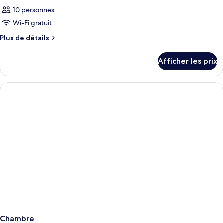
10 personnes
Wi-Fi gratuit
Plus
Plus de détails
de
détails
Afficher les prix
pour
Chambre
Chambre