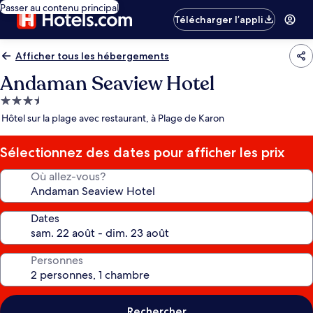
Passer au contenu principal
Télécharger l’appli
Afficher tous les hébergements
Andaman Seaview Hotel
Hébergement
3.5 étoiles
Hôtel sur la plage avec restaurant, à Plage de Karon
Sélectionnez des dates pour afficher les prix
Où allez-vous?
Dates
Personnes
Rechercher