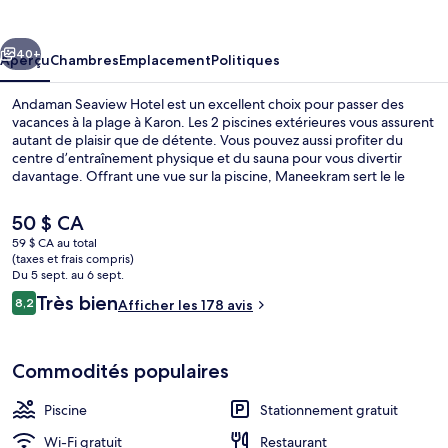
Seaview
Hotel
cédent
Suivant
40+
Aperçu
Chambres
Emplacement
Politiques
Andaman Seaview Hotel est un excellent choix pour passer des
vacances à la plage à Karon. Les 2 piscines extérieures vous assurent
autant de plaisir que de détente. Vous pouvez aussi profiter du
centre d’entraînement physique et du sauna pour vous divertir
davantage. Offrant une vue sur la piscine, Maneekram sert le le
déjeuner, le le dîner et le le souper. Parmi les autres caractéristiques
figurent un bar attenant à la piscine, piscine pour enfants et jardin.
Le
50 $ CA
prix
59 $ CA au total
actuel
(taxes et frais compris)
Vue aérienne
est
Du 5 sept. au 6 sept.
de 50 $ CA
Avis
Très bien
8,2
Afficher les 178 avis
8,2 sur 10 –
Commodités populaires
Piscine
Stationnement gratuit
Wi-Fi gratuit
Restaurant