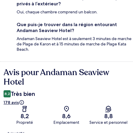
privés à l’extérieur?
Oui, chaque chambre comprend un balcon.
Que puis-je trouver dans la région entourant
Andaman Seaview Hotel?
Andaman Seaview Hotel est à seulement 3 minutes de marche
de Plage de Karon et à 15 minutes de marche de Plage Kata
Beach.
Avis pour Andaman Seaview
Avis
Hotel
Très bien
8,2
178 avis
8,2
8,6
8,8
Propreté
Emplacement
Service et personnel
Avis