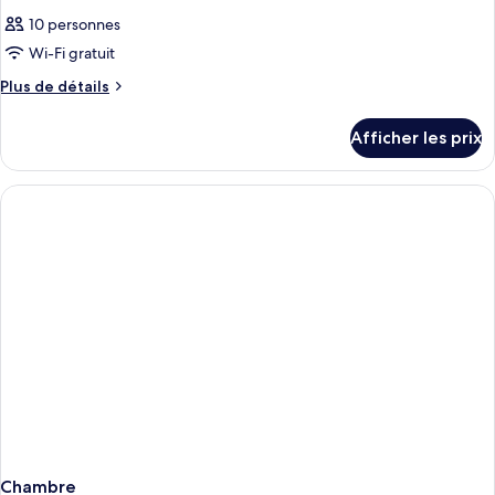
10 personnes
Wi-Fi gratuit
Plus
Plus de détails
de
détails
Afficher les prix
pour
Chambre
Chambre