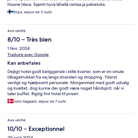
Huone tilava. Sijainti hyvä lähellä rantaa ja palveluita.
Sirpa, séjour de 3 nuits
Avis vérifié
8/10 – Très bien
1 févr. 2024
Traduire avec Google
Kan anbefales
Dejligt hotel godt beliggende i stille kvarter, som er en smule
tilbagetrukket fra vej langs stranden og shopping. Yderst
venligt og hjælpsomt personale. Morgenmad med godt udvalg
og kvalitet, dog kunne der godt være noget håndsprit, når vi
taler buffet. Rigtig fint hotel til prisen.
John Søgaard, séjour de 7 nuits
Avis vérifié
10/10 – Exceptionnel
29 août 2024