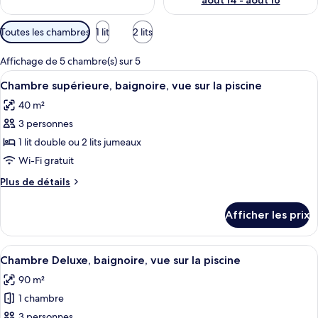
août 14 - août 16
Filtres
Toutes les chambres
1 lit
2 lits
disponibles
pour
Affichage de 5 chambre(s) sur 5
les
Afficher
Une chambre d’hôtel avec deux lits, un
5
Chambre supérieure, baignoire, vue sur la piscine
chambres
toutes
40 m²
les
3 personnes
photos
pour
1 lit double ou 2 lits jumeaux
ce
Wi-Fi gratuit
type
Plus
Plus de détails
de
de
chambre :
détails
Afficher les prix
pour
Chambre
Chambre
supérieure,
supérieure,
Afficher
Une chambre d’hôtel avec un lit à bal
baignoire,
8
baignoire,
Chambre Deluxe, baignoire, vue sur la piscine
toutes
vue
vue
90 m²
sur
les
sur
la
1 chambre
photos
la
piscine
pour
3 personnes