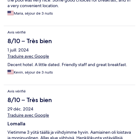
the pool was very nice. Some good choices for breakfast, and in
a very convenient location.
Maria, séjour de 3 nuits
Avis vérifié
8/10 – Très bien
1 juill. 2024
Traduire avec Google
Decent hotel. A little dated. Friendly staff and great breakfast.
Kevin, séjour de 3 nuits
Avis vérifié
8/10 – Très bien
29 déc. 2024
Traduire avec Google
Lomalla
Vietimme 3 yötä täällä ja viihdyimme hyvin. Aamiainen oli loistava
ja monipuolinen. Allas alue viihtyisä. Henkilökunta ystävällisiä.