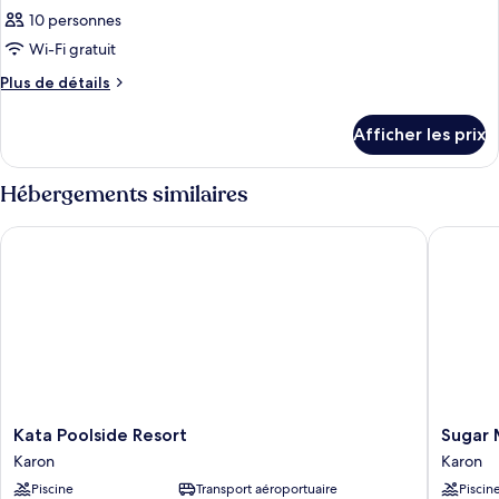
10 personnes
Wi-Fi gratuit
Plus
Plus de détails
de
détails
Afficher les prix
pour
Chambre
Hébergements similaires
Kata Poolside Resort
Sugar Ma
Kata
Sugar
Kata Poolside Resort
Sugar 
Poolside
Marina
Karon
Karon
Resort
Hotel
Piscine
Transport aéroportuaire
Piscin
Karon
-