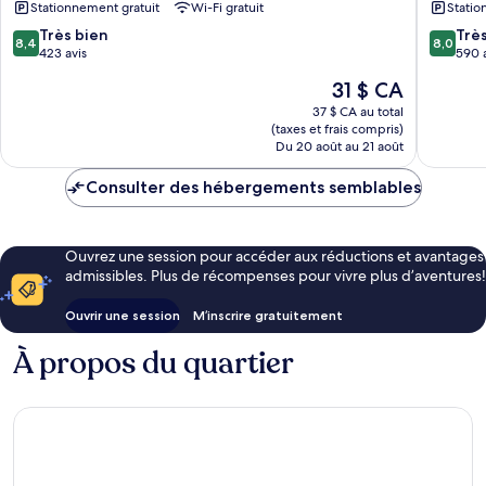
Stationnement gratuit
Wi-Fi gratuit
Statio
ART
-
8.4
8.0
Très bien
Trè
8,4
8,0
Karon
sur
sur
423 avis
590 
Beach
10,
10,
Le
31 $ CA
Karon
Très
Très
prix
bien,
bien,
37 $ CA au total
est
(taxes et frais compris)
423 avis
590 avis
de
Du 20 août au 21 août
31 $ CA
Consulter des hébergements semblables
Ouvrez une session pour accéder aux réductions et avantages
admissibles. Plus de récompenses pour vivre plus d’aventures!
Ouvrir une session
M’inscrire gratuitement
À propos du quartier