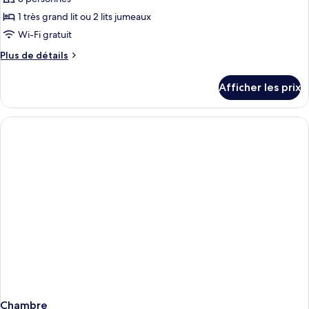
piscine
ce
1 très grand lit ou 2 lits jumeaux
type
Wi-Fi gratuit
de
Plus
Plus de détails
chambre :
de
Chambre
détails
Afficher les prix
pour
Deluxe,
Chambre
baignoire,
Deluxe,
vue
baignoire,
sur
vue
sur
la
la
piscine
piscine
Chambre