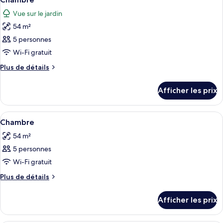
toutes
Pool
Oceanfront
Vue sur le jardin
Deck
les
Pool
Level
54 m²
photos
Deck
King
pour
5 personnes
Suite
Level
ce
Wi-Fi gratuit
King
type
Suite
Plus
Plus de détails
de
de
chambre :
détails
Afficher les prix
pour
Chambre
Chambre
Afficher
Draps italiens de Frette, literie de qual
6
Chambre
toutes
54 m²
les
5 personnes
photos
pour
Wi-Fi gratuit
ce
Plus
Plus de détails
type
de
détails
de
Afficher les prix
pour
chambre :
Chambre
Chambre