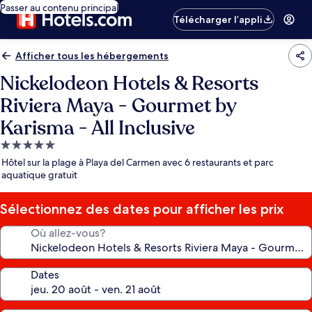
Passer au contenu principal
Télécharger l’appli
Afficher tous les hébergements
Nickelodeon Hotels & Resorts
Riviera Maya - Gourmet by
Karisma - All Inclusive
Hébergement
5.0 étoiles
Hôtel sur la plage à Playa del Carmen avec 6 restaurants et parc
aquatique gratuit
Sélectionnez des dates pour afficher les prix
Où allez-vous?
Dates