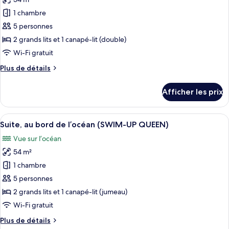
pour
LEVEL
POOL
1 chambre
ce
DECK
KING)
LEVEL
type
5 personnes
KING)
de
2 grands lits et 1 canapé-lit (double)
chambre :
Wi-Fi gratuit
Suite,
Plus
Plus de détails
au
de
bord
détails
Afficher les prix
pour
de
Suite,
l’océan
au
Afficher
Une chambre d’hôtel comprenant un lit
(SWIM-
10
bord
Suite, au bord de l’océan (SWIM-UP QUEEN)
toutes
UP
de
Vue sur l’océan
l’océan
les
POOL
(SWIM-
54 m²
photos
DECK
UP
pour
1 chambre
LEVEL
POOL
ce
DECK
QUEEN)
5 personnes
LEVEL
type
2 grands lits et 1 canapé-lit (jumeau)
QUEEN)
de
Wi-Fi gratuit
chambre :
Plus
Plus de détails
Suite,
de