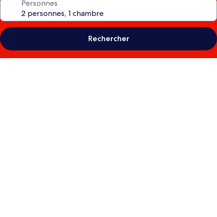
Personnes
Rechercher
Galerie
de
photos
de