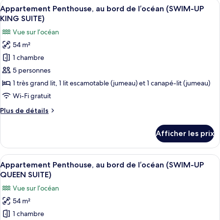
Afficher
Une chambre d’hôtel comprenant un lit
10
Appartement Penthouse, au bord de l’océan (SWIM-UP
toutes
KING SUITE)
les
Vue sur l’océan
photos
54 m²
pour
1 chambre
ce
type
5 personnes
de
1 très grand lit, 1 lit escamotable (jumeau) et 1 canapé-lit (jumeau)
chambre :
Wi-Fi gratuit
Appartement
Plus
Plus de détails
Penthouse,
de
au
détails
Afficher les prix
pour
bord
Appartement
de
Penthouse,
Afficher
Une chambre d’hôtel comprenant un lit
l’océan
11
au
Appartement Penthouse, au bord de l’océan (SWIM-UP
toutes
(SWIM-
bord
QUEEN SUITE)
de
les
UP
Vue sur l’océan
l’océan
photos
KING
(SWIM-
54 m²
pour
SUITE)
UP
1 chambre
ce
KING