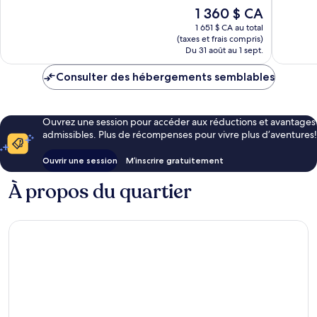
Fun
del
Très
10,
Le
1 360 $ CA
Inclusive
Carmen
bien,
Excellent,
prix
-
5 620 av
1 674 avis
1 651 $ CA au total
est
All
(taxes et frais compris)
de
inclusive
Du 31 août au 1 sept.
1 360 $ CA
Playa
del
Consulter des hébergements semblables
Carmen
Ouvrez une session pour accéder aux réductions et avantages
admissibles. Plus de récompenses pour vivre plus d’aventures!
Ouvrir une session
M’inscrire gratuitement
À propos du quartier