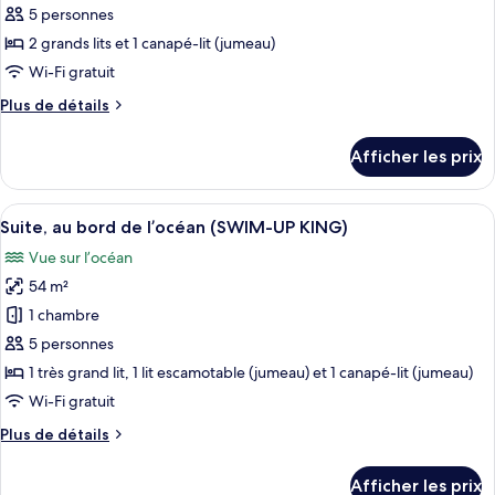
SUITE)
type
5 personnes
de
2 grands lits et 1 canapé-lit (jumeau)
chambre :
Wi-Fi gratuit
Appartement
Plus
Plus de détails
Penthouse,
de
au
détails
Afficher les prix
pour
bord
Appartement
de
Penthouse,
Afficher
Une chambre d’hôtel comprenant un lit
l’océan
9
au
Suite, au bord de l’océan (SWIM-UP KING)
toutes
(SWIM-
bord
Vue sur l’océan
de
les
UP
l’océan
54 m²
photos
QUEEN
(SWIM-
pour
1 chambre
SUITE)
UP
ce
QUEEN
5 personnes
SUITE)
type
1 très grand lit, 1 lit escamotable (jumeau) et 1 canapé-lit (jumeau)
de
Wi-Fi gratuit
chambre :
Plus
Plus de détails
Suite,
de
au
détails
Afficher les prix
bord
pour