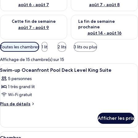
août 6 - août 7
août 7 - août 8
Vérifier la disponibilité pour cette fin de semaine août 7 - aoû
Vérifier la disponibilité pour 
Cette fin de semaine
La fin de semaine
prochaine
août 7 - août 9
août 14 - août 16
Filtres
Toutes les chambres
1 lit
2 lits
3 lits ou plus
disponibles
pour
Affichage de 15 chambre(s) sur 15
les
Afficher
Une chambre à coucher moderne avec un
20
Swim-up Oceanfront Pool Deck Level King Suite
chambres
toutes
5 personnes
les
1 très grand lit
photos
pour
Wi-Fi gratuit
ce
Plus
Plus de détails
type
de
détails
de
Afficher les prix
pour
chambre :
Swim-
Swim-
up
Afficher
Draps italiens de Frette, literie de qual
6
up
Oceanfront
Chambre