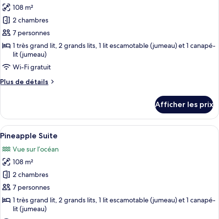
108 m²
photos
pour
2 chambres
ce
7 personnes
type
1 très grand lit, 2 grands lits, 1 lit escamotable (jumeau) et 1 canapé-
de
lit (jumeau)
chambre :
Wi-Fi gratuit
Lair
Plus
Plus de détails
Suite
de
détails
Afficher les prix
pour
Lair
Suite
Afficher
Une chambre aux couleurs vives, avec 
6
Pineapple Suite
toutes
Vue sur l’océan
les
108 m²
photos
pour
2 chambres
ce
7 personnes
type
1 très grand lit, 2 grands lits, 1 lit escamotable (jumeau) et 1 canapé-
de
lit (jumeau)