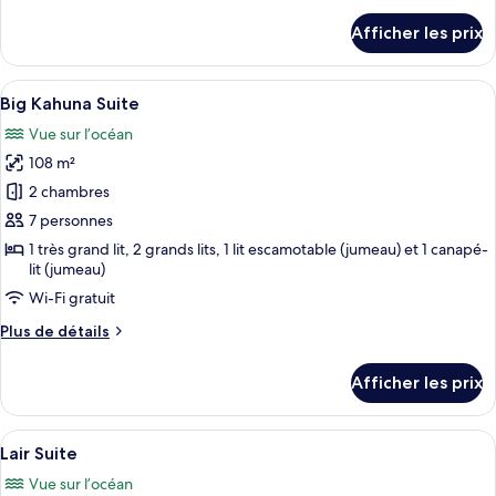
au
détails
Afficher les prix
bord
pour
Suite,
de
au
Afficher
Un espace de détente extérieur modern
l’océan
6
bord
Big Kahuna Suite
toutes
(SWIM-
de
Vue sur l’océan
l’océan
les
UP
(SWIM-
108 m²
photos
QUEEN)
UP
pour
2 chambres
QUEEN)
ce
7 personnes
type
1 très grand lit, 2 grands lits, 1 lit escamotable (jumeau) et 1 canapé-
de
lit (jumeau)
chambre :
Wi-Fi gratuit
Big
Plus
Plus de détails
Kahuna
de
Suite
détails
Afficher les prix
pour
Big
Kahuna
Afficher
Un salon moderne avec un canapé, un t
5
Suite
Lair Suite
toutes
Vue sur l’océan
les