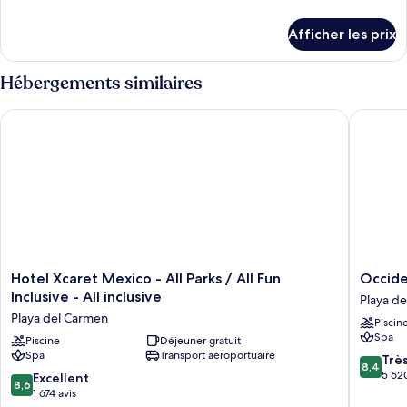
de
Suite,
détails
chambres
Afficher les prix
pour
communicantes
Suite,
(SWIM-
chambres
Hébergements similaires
communicantes
UP
(SWIM-
POOL
Hotel Xcaret Mexico - All Parks / All Fun Inclusive - All inclusi
Occidenta
UP
DECK
POOL
DECK
LEVEL)
LEVEL)
Hotel
Occiden
Hotel Xcaret Mexico - All Parks / All Fun
Occiden
Xcaret
at
Inclusive - All inclusive
Playa d
Mexico
Xcaret
Playa del Carmen
Piscin
-
Destinat
Spa
All
Piscine
Déjeuner gratuit
-
Spa
Transport aéroportuaire
Parks
All
8.4
Trè
8,4
/
Inclusiv
sur
5 620
8.6
Excellent
8,6
All
Playa
10,
sur
1 674 avis