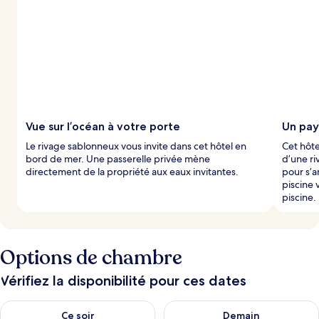
Vue sur l’océan à votre porte
Un pay
Le rivage sablonneux vous invite dans cet hôtel en
Cet hôte
bord de mer. Une passerelle privée mène
d’une r
directement de la propriété aux eaux invitantes.
pour s’
piscine 
piscine.
Options de chambre
Vérifiez la disponibilité pour ces dates
Vérifier la disponibilité pour ce soir août 6 - août 7
Vérifier la disponibilité pour 
Ce soir
Demain