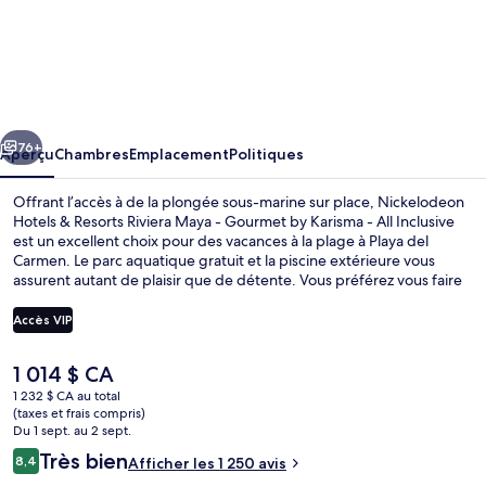
l’hébergement
Nickelodeon
Hotels
&
cédent
Suivant
Resorts
76+
Aperçu
Chambres
Emplacement
Politiques
Riviera
Offrant l’accès à de la plongée sous-marine sur place, Nickelodeon
Maya
Hotels & Resorts Riviera Maya - Gourmet by Karisma - All Inclusive
est un excellent choix pour des vacances à la plage à Playa del
-
Carmen. Le parc aquatique gratuit et la piscine extérieure vous
Gourmet
assurent autant de plaisir que de détente. Vous préférez vous faire
dorloter? Visitez alors le spa et profitez des massages en
by
profondeur, des enveloppements et de l’aromathérapie. Parmi les
Accès VIP
Karisma
choix de restauration, notons 6 restaurants, et les 2 bars dans la
piscine sont d’excellents endroits où siroter une boisson fraîche.
-
Le
1 014 $ CA
Parmi les points saillants de hôtel de luxe, notons 3 bars-salons, une
Conception de l’immeuble
prix
navette aéroportuaire gratuite et un parcours aquatique. Les autres
1 232 $ CA au total
All
actuel
(taxes et frais compris)
voyageurs apprécient vraiment le personnel serviable et les
est
Inclusive
Du 1 sept. au 2 sept.
commodités familiales.
de 1 014 $ CA
Avis
Très bien
8,4
Afficher les 1 250 avis
8,4 sur 10 –