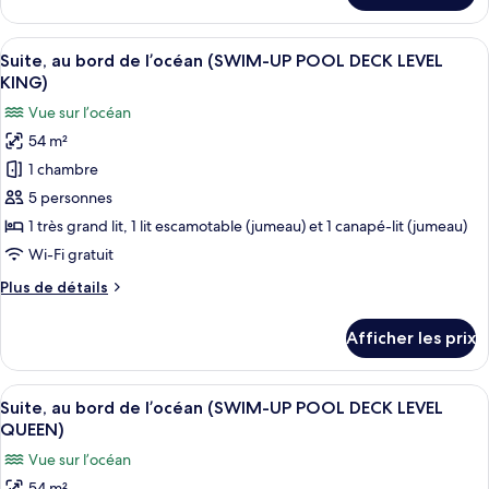
Suite,
de
au
Afficher
Une chambre d’hôtel avec deux lits, un
l’océan
10
bord
Suite, au bord de l’océan (SWIM-UP POOL DECK LEVEL
toutes
(SWIM-
de
KING)
l’océan
les
UP
Vue sur l’océan
(SWIM-
photos
KING)
UP
54 m²
pour
KING)
1 chambre
ce
type
5 personnes
de
1 très grand lit, 1 lit escamotable (jumeau) et 1 canapé-lit (jumeau)
chambre :
Wi-Fi gratuit
Suite,
Plus
Plus de détails
au
de
bord
détails
Afficher les prix
pour
de
Suite,
l’océan
au
Afficher
Une chambre d’hôtel avec deux lits, un
(SWIM-
11
bord
Suite, au bord de l’océan (SWIM-UP POOL DECK LEVEL
toutes
UP
de
QUEEN)
l’océan
les
POOL
Vue sur l’océan
(SWIM-
photos
DECK
UP
54 m²