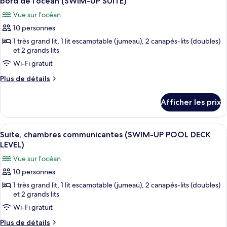
bord de l’océan (SWIM-UP SUITE)
de
bord
les
l’océan
Vue sur l’océan
de
photos
l’océan
(SWIM-
10 personnes
pour
(SWIM-
UP)
1 très grand lit, 1 lit escamotable (jumeau), 2 canapés-lits (doubles)
ce
UP)
et 2 grands lits
type
Wi-Fi gratuit
de
chambre :
Plus
Plus de détails
de
Appartement
détails
Penthouse,
Afficher les prix
pour
chambres
Appartement
communicantes,
Penthouse,
Afficher
Une chambre d’hôtel avec deux lits, un
5
chambres
Suite, chambres communicantes (SWIM-UP POOL DECK
au
toutes
communicantes,
LEVEL)
bord
au
les
de
Vue sur l’océan
bord
photos
de
l’océan
10 personnes
pour
l’océan
(SWIM-
1 très grand lit, 1 lit escamotable (jumeau), 2 canapés-lits (doubles)
ce
(SWIM-
UP
et 2 grands lits
UP
type
SUITE)
SUITE)
Wi-Fi gratuit
de
chambre :
Plus
Plus de détails