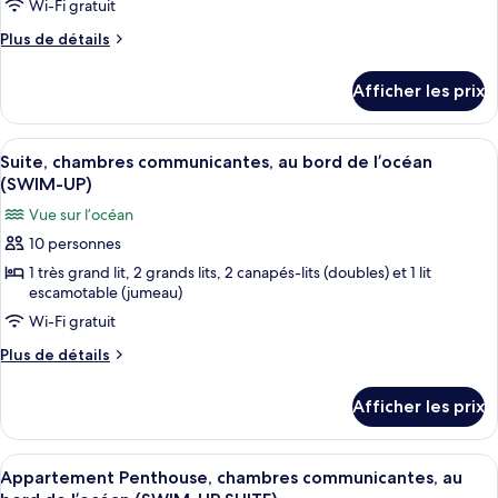
chambre :
Wi-Fi gratuit
Pineapple
Plus
Plus de détails
Suite
de
détails
Afficher les prix
pour
Pineapple
Suite
Afficher
Une chambre d’hôtel avec deux lits, un
7
Suite, chambres communicantes, au bord de l’océan
toutes
(SWIM-UP)
les
Vue sur l’océan
photos
10 personnes
pour
1 très grand lit, 2 grands lits, 2 canapés-lits (doubles) et 1 lit
ce
escamotable (jumeau)
type
Wi-Fi gratuit
de
chambre :
Plus
Plus de détails
de
Suite,
détails
chambres
Afficher les prix
pour
communicantes,
Suite,
au
chambres
Afficher
Une chambre d’hôtel avec deux lits, un
9
communicantes,
Appartement Penthouse, chambres communicantes, au
bord
toutes
au