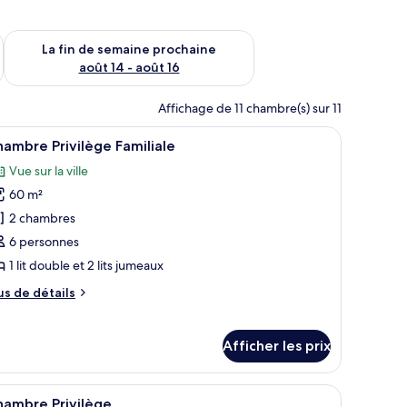
n de semaine août 7 - août 9
Vérifier la disponibilité pour la fin de semaine prochaine août 
La fin de semaine prochaine
août 14 - août 16
Affichage de 11 chambre(s) sur 11
 un bureau et une chaise. Il y a un tableau au mur et une lampe sur le burea
fficher
Une chambre d’hôtel moderne équipée d’un lit,
7
ambre Privilège Familiale
outes
Vue sur la ville
s
60 m²
hotos
our
2 chambres
e
6 personnes
ype
1 lit double et 2 lits jumeaux
e
us
us de détails
hambre :
e
hambre
tails
ur
rivilège
Afficher les prix
hambre
amiliale
ivilège
miliale
e bureau.
une table ronde, deux chaises et une vue sur l’extérieur à travers des rideau
fficher
Une chambre à coucher moderne avec un grand 
7
hambre Privilège