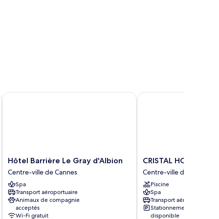
Hôtel Barrière Le Gray d'Albion
CRISTAL HOTEL & SPA
Hôtel
CRISTAL
Hôtel Barrière Le Gray d'Albion
CRISTAL HOTEL & SP
Barrière
HOTEL
Centre-ville de Cannes
Centre-ville de Cannes
Le
&
Spa
Piscine
Gray
SPA
Transport aéroportuaire
Spa
d'Albion
Centre-
Animaux de compagnie
Transport aéroportuaire
Centre-
ville
acceptés
Stationnement
ville
de
Wi-Fi gratuit
disponible