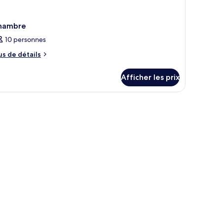
hambre
10 personnes
us
us de détails
e
tails
Afficher les prix
ur
hambre