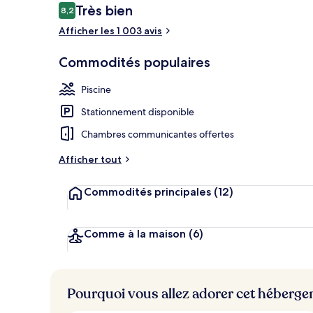
Avis
Très bien
8,2
8,2 sur 10 –
Afficher les 1 003 avis
Marina
Commodités populaires
Piscine
Stationnement disponible
Chambres communicantes offertes
Afficher tout
Commodités principales
(12)
Comme à la maison
(6)
Pourquoi vous allez adorer cet héberg