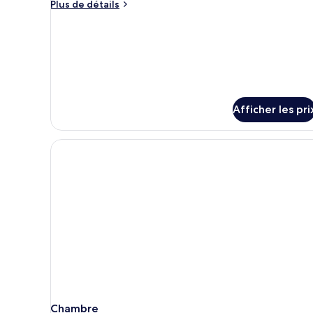
chambre :
Plus
Plus de détails
de
Appartement
détails
Penthouse
pour
Appartement
Penthouse
Afficher les pri
Chambre