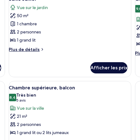
toutes
t
Vue sur le jardin
les
le
9,
50 m²
photos
p
pour
p
1 chambre
ce
c
2 personnes
type
t
1 grand lit
de
d
Plus
Plus de détails
chambre :
c
Pl
Pl
de
d
Suite
C
détails
dé
pour
Junior
P
x
Afficher les prix
po
Suite
C
Junior
Pr
lancher en bois, une table à manger avec des chaises, une grande fenêtre d
Afficher
Une chambre d’hôtel avec un lit, un bu
7
Chambre supérieure, balcon
toutes
Très bien
les
8,4
8,4 sur 10
(5 avis)
5 avis
photos
Vue sur la ville
pour
21 m²
ce
2 personnes
type
1 grand lit ou 2 lits jumeaux
de