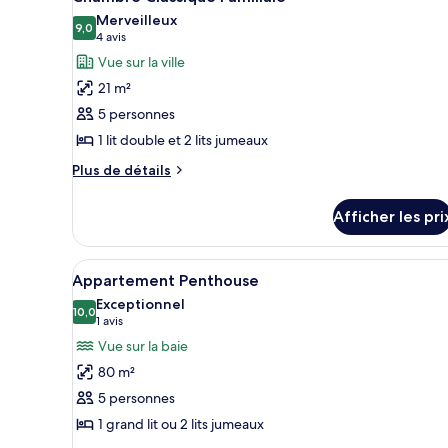
toutes
Merveilleux
les
9,0
9,0 sur 10
(4 avis)
4 avis
photos
Vue sur la ville
pour
21 m²
ce
5 personnes
type
1 lit double et 2 lits jumeaux
de
chambre :
Plus
Plus de détails
de
Chambre
détails
Classique
Afficher les pri
pour
Familiale
Chambre
Classique
Afficher
Une chambre moderne avec un p
5
Familiale
Appartement Penthouse
toutes
Exceptionnel
les
10,0
10,0 sur 10
(1 avis)
1 avis
photos
Vue sur la baie
pour
80 m²
ce
5 personnes
type
1 grand lit ou 2 lits jumeaux
de