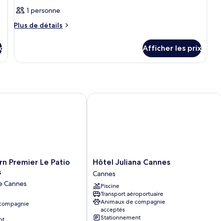
1 personne
Plus
Plus de détails
de
détails
x
Afficher les prix
pour
Chambre
Premier Le Patio des Artistes
Hôtel Juliana Cannes
Hôtel
n Premier Le Patio
Hôtel Juliana Cannes
Juliana
s
Cannes
Cannes
de Cannes
Piscine
Cannes
Transport aéroportuaire
Animaux de compagnie
 compagnie
acceptés
Stationnement
nt