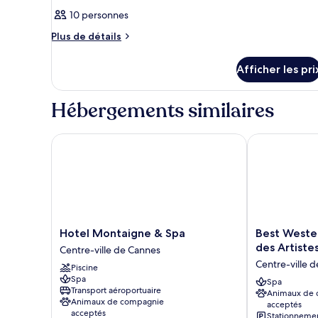
10 personnes
Plus
Plus de détails
de
détails
Afficher les pri
pour
Chambre
Hébergements similaires
Hotel Montaigne & Spa
Best Western 
Hotel
Best
Hotel Montaigne & Spa
Best Wester
Montaigne
Western
des Artiste
Centre-ville de Cannes
&
Premier
Centre-ville 
Piscine
Spa
Le
Spa
Centre-
Patio
Spa
Transport aéroportuaire
Animaux de
ville
des
Animaux de compagnie
acceptés
de
Artistes
acceptés
Stationneme