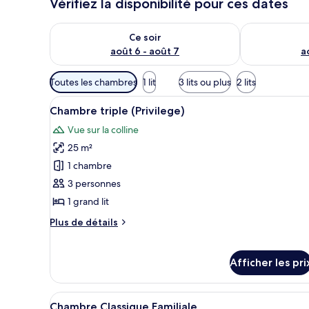
Vérifiez la disponibilité pour ces dates
Vérifier la disponibilité pour ce soir août 6 - août 7
Vérifier la di
Ce soir
août 6 - août 7
a
Filtres
Toutes les chambres
1 lit
3 lits ou plus
2 lits
disponibles
Afficher
Une chambre à coucher moderne
pour
4
Chambre triple (Privilege)
toutes
les
Vue sur la colline
les
chambres
25 m²
photos
pour
1 chambre
ce
3 personnes
type
1 grand lit
de
Plus
Plus de détails
chambre :
de
Chambre
détails
pour
triple
Afficher les pri
Chambre
(Privilege)
triple
(Privilege)
Afficher
Une chambre d’hôtel avec un gr
6
Chambre Classique Familiale