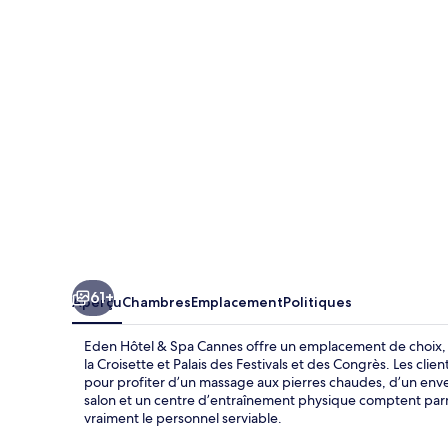
Hôtel
&
Spa
Cannes
61+
Aperçu
Chambres
Emplacement
Politiques
Eden Hôtel & Spa Cannes offre un emplacement de choix,
la Croisette et Palais des Festivals et des Congrès. Les cli
pour profiter d’un massage aux pierres chaudes, d’un enve
salon et un centre d’entraînement physique comptent parmi 
vraiment le personnel serviable.