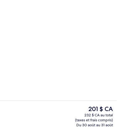
Piscine intérieure, piscine extérieure 
Le
201 $ CA
prix
232 $ CA au total
actuel
(taxes et frais compris)
ieure, piscine extérieure en saison, chaises longues
Restaurant
est
Du 30 août au 31 août
de 201 $ CA