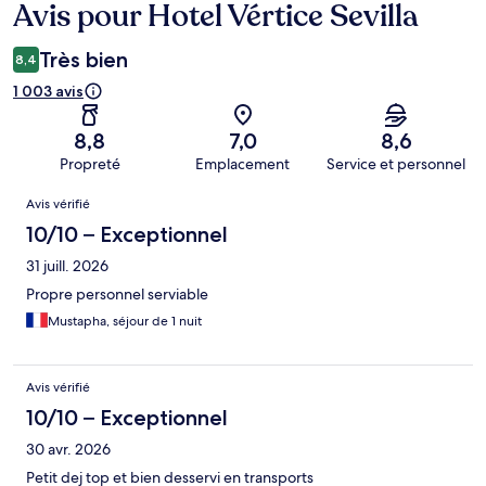
Avis pour Hotel Vértice Sevilla
Avis
Très bien
8,4
1 003 avis
8,8
7,0
8,6
Propreté
Emplacement
Service et personnel
Avis
Avis vérifié
10/10 – Exceptionnel
31 juill. 2026
Propre personnel serviable
Mustapha, séjour de 1 nuit
Avis vérifié
10/10 – Exceptionnel
30 avr. 2026
Petit dej top et bien desservi en transports