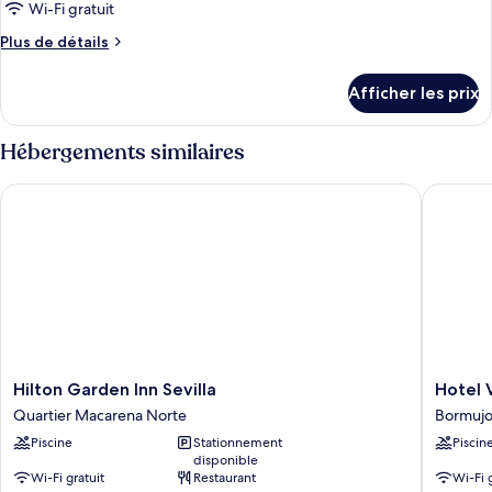
Wi-Fi gratuit
Plus
Plus de détails
de
détails
Afficher les prix
pour
Chambre
Hébergements similaires
Hilton Garden Inn Sevilla
Hotel Vér
Hilton
Hotel
Hilton Garden Inn Sevilla
Hotel 
Garden
Vértice
Quartier Macarena Norte
Bormujo
Inn
Aljarafe
Piscine
Stationnement
Piscin
Sevilla
Bormujo
disponible
Quartier
Wi-Fi gratuit
Restaurant
Wi-Fi 
Macarena