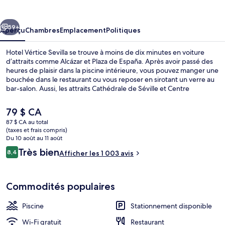
Vértice
Sevilla
cédent
Suivant
59+
Aperçu
Chambres
Emplacement
Politiques
Hotel Vértice Sevilla se trouve à moins de dix minutes en voiture
d’attraits comme Alcázar et Plaza de España. Après avoir passé des
heures de plaisir dans la piscine intérieure, vous pouvez manger une
bouchée dans le restaurant ou vous reposer en sirotant un verre au
bar-salon. Aussi, les attraits Cathédrale de Séville et Centre
commercial Plaza de Armas se trouvent à courte distance en voiture.
Les autres voyageurs apprécient vraiment le personnel serviable.
Le
79 $ CA
prix
87 $ CA au total
actuel
(taxes et frais compris)
Piscine intérieure
est
Du 10 août au 11 août
de 79 $ CA
Avis
Très bien
8,4
Afficher les 1 003 avis
8,4 sur 10 –
Commodités populaires
Piscine
Stationnement disponible
Wi-Fi gratuit
Restaurant