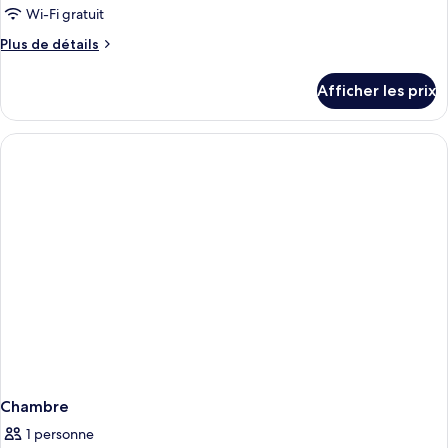
ce
Wi-Fi gratuit
type
Plus
Plus de détails
de
de
chambre :
détails
Afficher les prix
pour
Chambre
Chambre
quadruple
quadruple
familiale
familiale
Chambre
1 personne