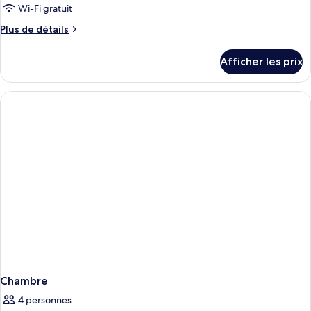
Wi-Fi gratuit
Plus
Plus de détails
de
détails
Afficher les prix
pour
Chambre
Chambre
4 personnes