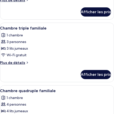
Plus de détails
chambre :
de
Suite
détails
Afficher les prix
pour
Suite
Afficher
Une chambre d’hôtel avec un grand li
5
Chambre triple familiale
toutes
1 chambre
les
3 personnes
photos
pour
3 lits jumeaux
ce
Wi-Fi gratuit
type
Plus
Plus de détails
de
de
chambre :
détails
Afficher les prix
pour
Chambre
Chambre
triple
triple
Afficher
Une chambre d’hôtel avec un lit, un m
familiale
5
familiale
Chambre quadruple familiale
toutes
1 chambre
les
4 personnes
photos
pour
4 lits jumeaux