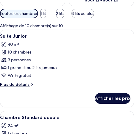
août 21 - août 23
Filtres
Toutes les chambres
1 lit
2 lits
3 lits ou plus
disponibles
pour
Affichage de 10 chambre(s) sur 10
les
Afficher
Une chambre d’hôtel moderne équipée d
10
Suite Junior
chambres
toutes
40 m²
les
10 chambres
photos
pour
3 personnes
ce
1 grand lit ou 2 lits jumeaux
type
Wi-Fi gratuit
de
Plus
Plus de détails
chambre :
de
Suite
détails
Afficher les prix
pour
Junior
Suite
Junior
Afficher
Une chambre d’hôtel avec un lit double
6
Chambre Standard double
toutes
24 m²
les
1 chambre