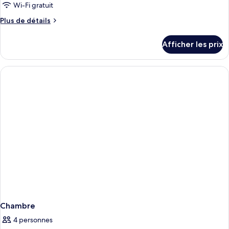
Wi-Fi gratuit
Plus
Plus de détails
de
détails
Afficher les prix
pour
Chambre
Chambre
4 personnes