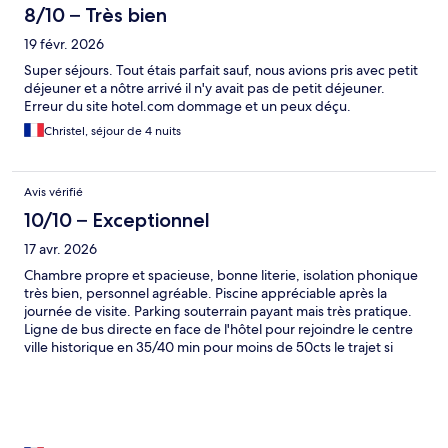
8/10 – Très bien
19 févr. 2026
Super séjours. Tout étais parfait sauf, nous avions pris avec petit
déjeuner et a nôtre arrivé il n'y avait pas de petit déjeuner.
Erreur du site hotel.com dommage et un peux déçu.
Christel, séjour de 4 nuits
Avis vérifié
10/10 – Exceptionnel
17 avr. 2026
Chambre propre et spacieuse, bonne literie, isolation phonique
très bien, personnel agréable. Piscine appréciable après la
journée de visite. Parking souterrain payant mais très pratique.
Ligne de bus directe en face de l'hôtel pour rejoindre le centre
ville historique en 35/40 min pour moins de 50cts le trajet si
vous achetez la carte multi trajets rechargeable tussam à la
papeterie de l'autre côté de la rue. Pour le petit déjeuner si vous
ne prenez pas à l'hôtel, la café à côté sur le placette est
excellent, permet de découvrir la vie de quartier de manière
très agréable. Le restaurant de l'hôtel dépanne bien le soir car