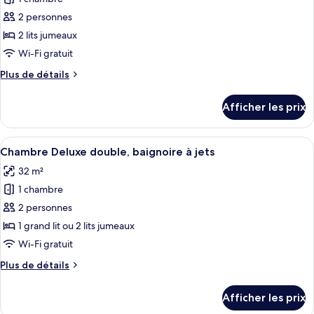
photos
pour
2 personnes
ce
2 lits jumeaux
type
Wi-Fi gratuit
de
Plus
Plus de détails
chambre :
de
Chambre
détails
Afficher les prix
pour
Standard
Chambre
double
Standard
Afficher
Chambre Deluxe double, baignoire à je
8
double
Chambre Deluxe double, baignoire à jets
toutes
32 m²
les
1 chambre
photos
pour
2 personnes
ce
1 grand lit ou 2 lits jumeaux
type
Wi-Fi gratuit
de
Plus
Plus de détails
chambre :
de
Chambre
détails
Afficher les prix
pour
Deluxe