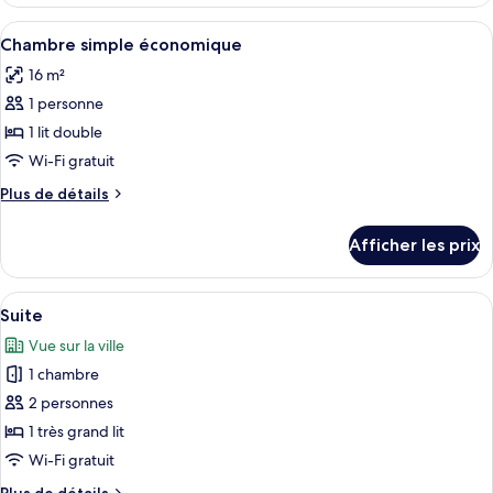
Chambre
double,
Deluxe
Afficher
Une chambre à coucher avec un puits de
baignoire
9
double,
Chambre simple économique
toutes
à
baignoire
16 m²
à
les
jets
jets
1 personne
photos
pour
1 lit double
ce
Wi-Fi gratuit
type
Plus
Plus de détails
de
de
chambre :
détails
Afficher les prix
pour
Chambre
Chambre
simple
simple
Afficher
Une chambre moderne comprenant un lit
économique
9
économique
Suite
toutes
Vue sur la ville
les
1 chambre
photos
pour
2 personnes
ce
1 très grand lit
type
Wi-Fi gratuit
de
Plus