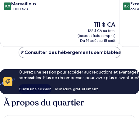
9.0
8.6
Norte
Merveilleux
Exce
9,0
8,6
sur
sur
1 000 avis
667 a
10,
10,
Merveilleux,
Excellen
Le
111 $ CA
1 000 avis
667 avis
prix
122 $ CA au total
est
(taxes et frais compris)
de
Du 14 août au 15 août
111 $ CA
Consulter des hébergements semblables
Ouvrez une session pour accéder aux réductions et avantages
admissibles. Plus de récompenses pour vivre plus d’aventures!
Ouvrir une session
M’inscrire gratuitement
À propos du quartier