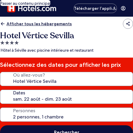
Passer au contenu principal
Télécharger l’appli
Afficher tous les hébergements
Hotel Vértice Sevilla
Hébergement
4.0 étoiles
Hôtel à Séville avec piscine intérieure et restaurant
Sélectionnez des dates pour afficher les prix
Où allez-vous?
Dates
Personnes
Rechercher