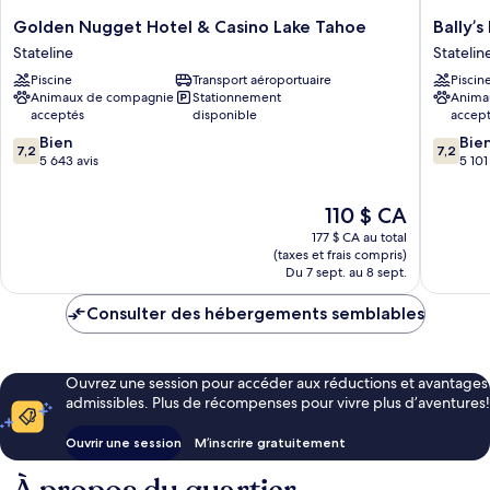
Golden
Bally’s
Golden Nugget Hotel & Casino Lake Tahoe
Bally’
Nugget
Lake
Stateline
Statelin
Hotel
Tahoe
Piscine
Transport aéroportuaire
Piscin
&
Casino
Animaux de compagnie
Stationnement
Anima
Casino
Resort
acceptés
disponible
accep
Lake
Statelin
7.2
7.2
Tahoe
Bien
Bie
7,2
7,2
sur
sur
Stateline
5 643 avis
5 101
10,
10,
Bien,
Bien,
Le
110 $ CA
5 643 avis
5 101 avi
prix
177 $ CA au total
est
(taxes et frais compris)
de
Du 7 sept. au 8 sept.
110 $ CA
Consulter des hébergements semblables
Ouvrez une session pour accéder aux réductions et avantages
admissibles. Plus de récompenses pour vivre plus d’aventures!
Ouvrir une session
M’inscrire gratuitement