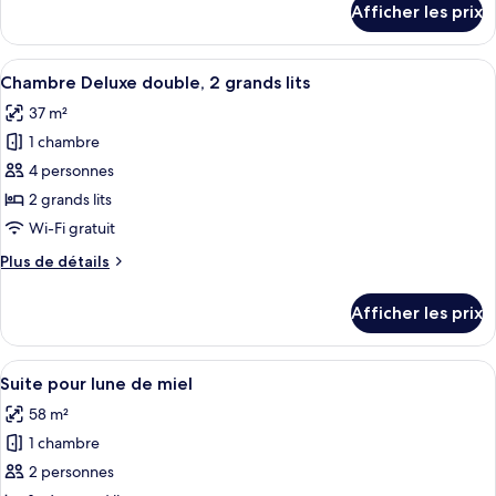
Afficher les prix
pour
Chambre
Afficher
Une chambre d’hôtel avec deux lits, un
4
Chambre Deluxe double, 2 grands lits
toutes
37 m²
les
1 chambre
photos
pour
4 personnes
ce
2 grands lits
type
Wi-Fi gratuit
de
Plus
Plus de détails
chambre :
de
Chambre
détails
Afficher les prix
pour
Deluxe
Chambre
double,
Deluxe
Afficher
Literie de qualité, couette en duvet, 
2
4
double,
Suite pour lune de miel
toutes
grands
2
58 m²
grands
les
lits
lits
1 chambre
photos
pour
2 personnes