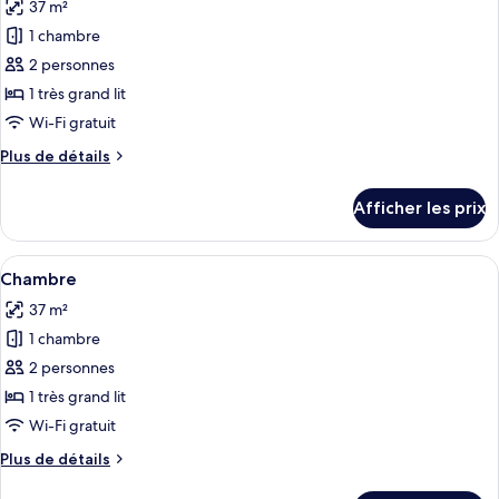
37 m²
lit
les
(Spa)
(Spa)
1 chambre
photos
pour
2 personnes
ce
1 très grand lit
type
Wi-Fi gratuit
de
Plus
Plus de détails
chambre :
de
Deluxe
détails
Afficher les prix
pour
Spa
Deluxe
King
Spa
Afficher
Une salle de bain moderne avec une ba
5
King
Chambre
toutes
37 m²
les
1 chambre
photos
pour
2 personnes
ce
1 très grand lit
type
Wi-Fi gratuit
de
Plus
Plus de détails
chambre :
de
Chambre
détails