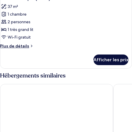
toutes
lit
grand
37 m²
lit
les
(Fireplace)
(Fireplace)
1 chambre
photos
pour
2 personnes
ce
1 très grand lit
type
Wi-Fi gratuit
de
Plus
Plus de détails
chambre :
de
Chalet
détails
Afficher les prix
pour
rustique
Chalet
(Suite)
rustique
Hébergements similaires
(Suite)
Golden Nugget Hotel & Casino Lake Tahoe
Bally’s L