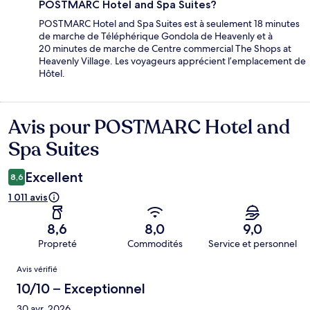
POSTMARC Hotel and Spa Suites?
POSTMARC Hotel and Spa Suites est à seulement 18 minutes
de marche de Téléphérique Gondola de Heavenly et à
20 minutes de marche de Centre commercial The Shops at
Heavenly Village. Les voyageurs apprécient l’emplacement de
Hôtel.
Avis pour POSTMARC Hotel and
Avis
Spa Suites
Excellent
8,6
1 011 avis
8,6
8,0
9,0
Propreté
Commodités
Service et personnel
Avis
Avis vérifié
10/10 – Exceptionnel
30 avr. 2026