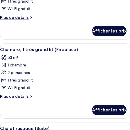
ce
1 très grand lit
type
Wi-Fi gratuit
de
Plus
Plus de détails
chambre :
de
Suite
détails
Afficher les prix
pour
pour
Suite
lune
pour
Afficher
Une pièce chaleureuse avec une chemin
de
6
lune
Chambre, 1 très grand lit (Fireplace)
toutes
miel
de
53 m²
miel
les
1 chambre
photos
pour
2 personnes
ce
1 très grand lit
type
Wi-Fi gratuit
de
Plus
Plus de détails
chambre :
de
Chambre,
détails
Afficher les prix
pour
1
Chambre,
très
1
Afficher
Une pièce chaleureuse, aménagée dans u
grand
6
très
Chalet rustique (Suite)