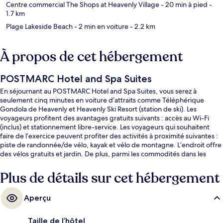
Centre commercial The Shops at Heavenly Village
- 20 min à pied
-
1.7 km
Plage Lakeside Beach
- 2 min en voiture
- 2.2 km
À propos de cet hébergement
POSTMARC Hotel and Spa Suites
En séjournant au POSTMARC Hotel and Spa Suites, vous serez à
seulement cinq minutes en voiture d’attraits comme Téléphérique
Gondola de Heavenly et Heavenly Ski Resort (station de ski). Les
voyageurs profitent des avantages gratuits suivants : accès au Wi-Fi
(inclus) et stationnement libre-service. Les voyageurs qui souhaitent
faire de l’exercice peuvent profiter des activités à proximité suivantes :
piste de randonnée/de vélo, kayak et vélo de montagne. L’endroit offre
des vélos gratuits et jardin. De plus, parmi les commodités dans les
chambres figurent des réfrigérateurs et des fours à micro-ondes. Le
personnel serviable et l’emplacement sont des éléments populaires
Plus de détails sur cet hébergement
auprès des voyageurs.
Aperçu
Taille de l’hôtel