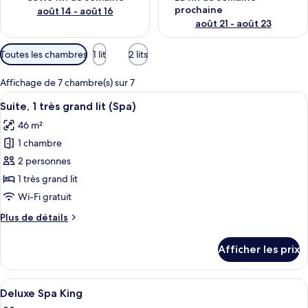
prochaine
août 14 - août 16
août 21 - août 23
Filtres
Toutes les chambres
1 lit
2 lits
disponibles
pour
Affichage de 7 chambre(s) sur 7
les
Afficher
Une chambre d’hôtel comprenant un lit
7
Suite, 1 très grand lit (Spa)
chambres
toutes
46 m²
les
1 chambre
photos
pour
2 personnes
ce
1 très grand lit
type
Wi-Fi gratuit
de
Plus
Plus de détails
chambre :
de
Suite,
détails
Afficher les prix
pour
1
Suite,
très
1
Afficher
Une chambre d’hôtel avec un lit, une g
grand
6
très
Deluxe Spa King
toutes
lit
grand