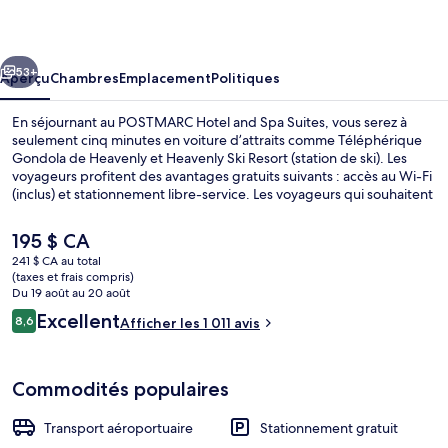
Hotel
and
cédent
Suivant
Spa
53+
Aperçu
Chambres
Emplacement
Politiques
Suites
En séjournant au POSTMARC Hotel and Spa Suites, vous serez à
seulement cinq minutes en voiture d’attraits comme Téléphérique
Gondola de Heavenly et Heavenly Ski Resort (station de ski). Les
voyageurs profitent des avantages gratuits suivants : accès au Wi-Fi
(inclus) et stationnement libre-service. Les voyageurs qui souhaitent
faire de l’exercice peuvent profiter des activités à
proximité suivantes : piste de randonnée/de vélo, kayak et vélo de
Le
195 $ CA
montagne. L’endroit offre des vélos gratuits et jardin. De plus, parmi
prix
241 $ CA au total
les commodités dans les chambres figurent des réfrigérateurs et
actuel
(taxes et frais compris)
des fours à micro-ondes. Le personnel serviable et l’emplacement
Chalet rustique (Suite) | Literie de qu
est
Du 19 août au 20 août
sont des éléments populaires auprès des voyageurs.
de 195 $ CA
Avis
Excellent
8,6
Afficher les 1 011 avis
8,6 sur 10 –
Commodités populaires
Transport aéroportuaire
Stationnement gratuit