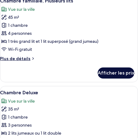
Chambre familiale, Plusieurs lits
toutes
Vue sur la ville
les
45 m²
photos
pour
1 chambre
ce
4 personnes
type
1 très grand lit et 1 lit superposé (grand jumeau)
de
Wi-Fi gratuit
chambre :
Plus
Plus de détails
Chambre
de
familiale,
détails
Afficher les prix
Plusieurs
pour
Chambre
lits
familiale,
Afficher
Chambre Deluxe | Coffre-fort, bureau, 
2
Plusieurs
Chambre Deluxe
toutes
lits
Vue sur la ville
les
35 m²
photos
pour
1 chambre
ce
3 personnes
type
2 lits jumeaux ou 1 lit double