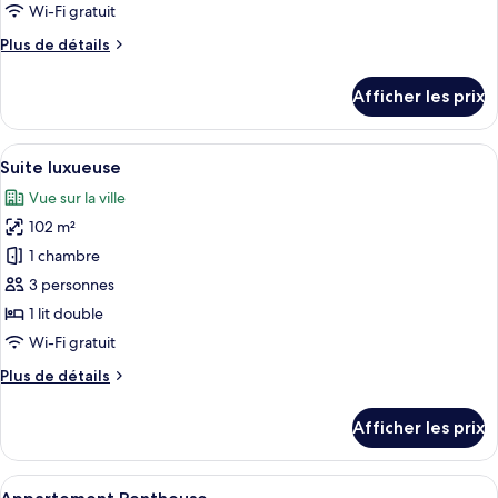
de
Wi-Fi gratuit
chambre :
Plus
Plus de détails
Chambre
de
Deluxe
détails
Afficher les prix
pour
Chambre
Deluxe
Afficher
Une chambre d’hôtel avec un lit, une t
3
Suite luxueuse
toutes
Vue sur la ville
les
102 m²
photos
pour
1 chambre
ce
3 personnes
type
1 lit double
de
Wi-Fi gratuit
chambre :
Plus
Plus de détails
Suite
de
luxueuse
détails
Afficher les prix
pour
Suite
luxueuse
Afficher
Appartement Penthouse | Coffre-fort, 
3