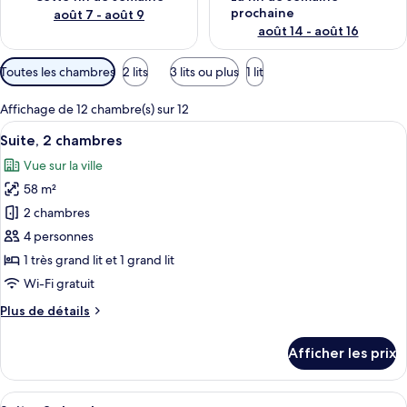
prochaine
août 7 - août 9
août 14 - août 16
Filtres
Toutes les chambres
2 lits
3 lits ou plus
1 lit
disponibles
pour
Affichage de 12 chambre(s) sur 12
les
Afficher
Suite, 2 chambres | Coffre-fort, bureau
4
Suite, 2 chambres
chambres
toutes
Vue sur la ville
les
58 m²
photos
pour
2 chambres
ce
4 personnes
type
1 très grand lit et 1 grand lit
de
Wi-Fi gratuit
chambre :
Plus
Plus de détails
Suite,
de
2
détails
Afficher les prix
chambres
pour
Suite,
2
Afficher
Une chambre d’hôtel avec un plancher e