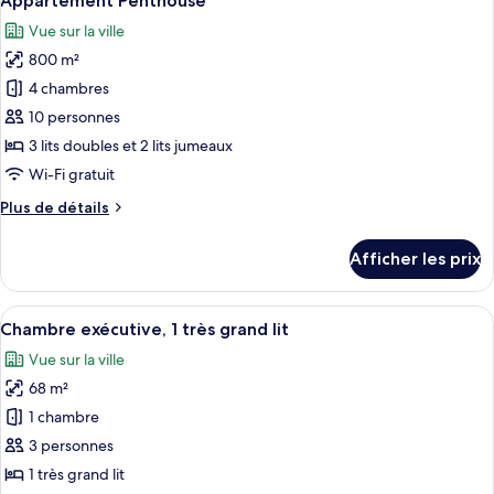
Appartement Penthouse
toutes
Vue sur la ville
les
800 m²
photos
pour
4 chambres
ce
10 personnes
type
3 lits doubles et 2 lits jumeaux
de
Wi-Fi gratuit
chambre :
Plus
Plus de détails
Appartement
de
Penthouse
détails
Afficher les prix
pour
Appartement
Penthouse
Afficher
Une chambre d’hôtel avec une grande f
3
Chambre exécutive, 1 très grand lit
toutes
Vue sur la ville
les
68 m²
photos
pour
1 chambre
ce
3 personnes
type
1 très grand lit