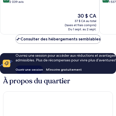
ville
Bangko
sur
sur
2 039 avis
1 537
de
10,
10,
Bangkok
Excellent,
Très
Le
30 $ CA
2 039 avis
bien,
prix
1 537 avi
37 $ CA au total
est
(taxes et frais compris)
de
Du 1 sept. au 2 sept.
30 $ CA
Consulter des hébergements semblables
Ouvrez une session pour accéder aux réductions et avantages
admissibles. Plus de récompenses pour vivre plus d’aventures!
Ouvrir une session
M’inscrire gratuitement
À propos du quartier