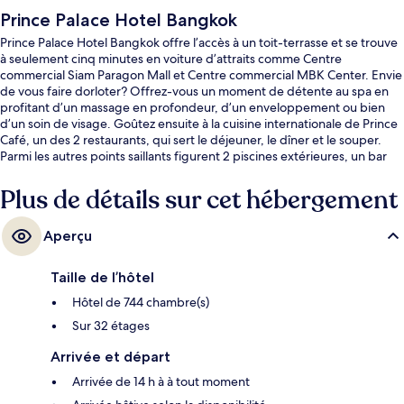
Prince Palace Hotel Bangkok
Prince Palace Hotel Bangkok offre l’accès à un toit-terrasse et se trouve
à seulement cinq minutes en voiture d’attraits comme Centre
commercial Siam Paragon Mall et Centre commercial MBK Center. Envie
de vous faire dorloter? Offrez-vous un moment de détente au spa en
profitant d’un massage en profondeur, d’un enveloppement ou bien
d’un soin de visage. Goûtez ensuite à la cuisine internationale de Prince
Café, un des 2 restaurants, qui sert le déjeuner, le dîner et le souper.
Parmi les autres points saillants figurent 2 piscines extérieures, un bar
attenant à la piscine et un centre d’entraînement physique. Les autres
voyageurs apprécient vraiment la piscine et le personnel serviable.
Plus de détails sur cet hébergement
Aperçu
Taille de l’hôtel
Hôtel de 744 chambre(s)
Sur 32 étages
Arrivée et départ
Arrivée de 14 h à à tout moment