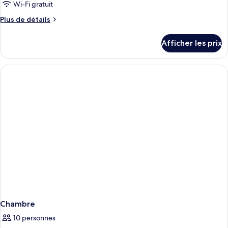
de
Wi-Fi gratuit
chambre :
Plus
Plus de détails
Chambre
de
exécutive,
détails
Afficher les prix
1
pour
Chambre
très
exécutive,
grand
1
lit
très
grand
lit
Chambre
10 personnes