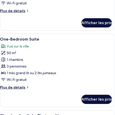
de
Wi-Fi gratuit
chambre :
Plus
Plus de détails
Chambre
de
supérieure
détails
Afficher les prix
pour
Chambre
supérieure
Afficher
Une chambre d’hôtel équipée d’un lit, d
5
One-Bedroom Suite
toutes
Vue sur la ville
les
50 m²
photos
pour
1 chambre
ce
3 personnes
type
1 très grand lit ou 2 lits jumeaux
de
Wi-Fi gratuit
chambre :
Plus
Plus de détails
One-
de
Bedroom
détails
Afficher les prix
Suite
pour
One-
Bedroom
Afficher
Une chambre d’hôtel avec un grand lit, 
5
Suite