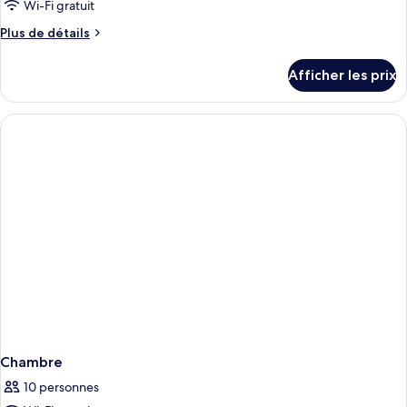
Wi-Fi gratuit
Plus
Plus de détails
de
détails
Afficher les prix
pour
Chambre
Chambre
10 personnes