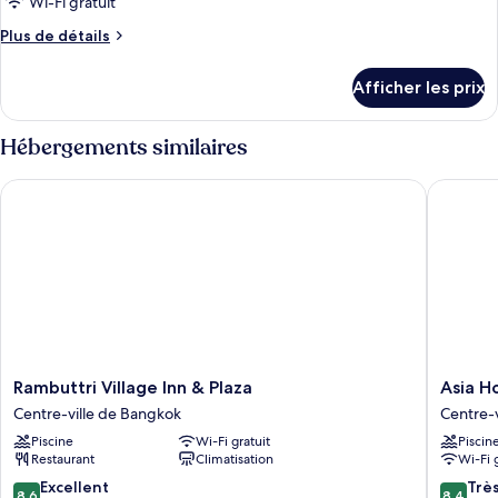
Wi-Fi gratuit
Plus
Plus de détails
de
détails
Afficher les prix
pour
Chambre
Hébergements similaires
Rambuttri Village Inn & Plaza
Asia Hot
Rambuttri
Asia
Rambuttri Village Inn & Plaza
Asia H
Village
Hotel
Centre-ville de Bangkok
Centre-
Inn
Bangko
Piscine
Wi-Fi gratuit
Piscin
&
Centre-
Restaurant
Climatisation
Wi-Fi 
Plaza
ville
Centre-
de
8.6
8.4
Excellent
Trè
8,6
8,4