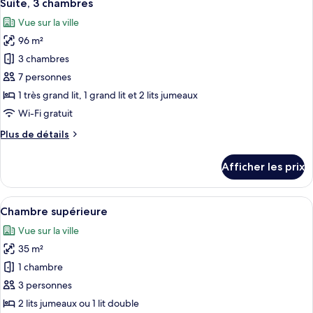
8
chambres
Suite, 3 chambres
toutes
Vue sur la ville
les
96 m²
photos
pour
3 chambres
ce
7 personnes
type
1 très grand lit, 1 grand lit et 2 lits jumeaux
de
Wi-Fi gratuit
chambre :
Plus
Plus de détails
Suite,
de
3
détails
Afficher les prix
chambres
pour
Suite,
3
Afficher
Une chambre d’hôtel avec deux lits, u
8
chambres
Chambre supérieure
toutes
Vue sur la ville
les
35 m²
photos
pour
1 chambre
ce
3 personnes
type
2 lits jumeaux ou 1 lit double