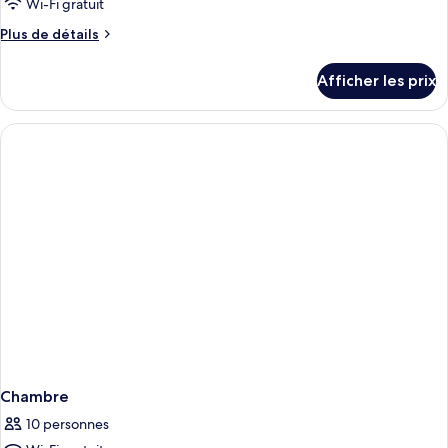
Wi-Fi gratuit
Plus
Plus de détails
de
détails
Afficher les prix
pour
Chambre
Chambre
10 personnes