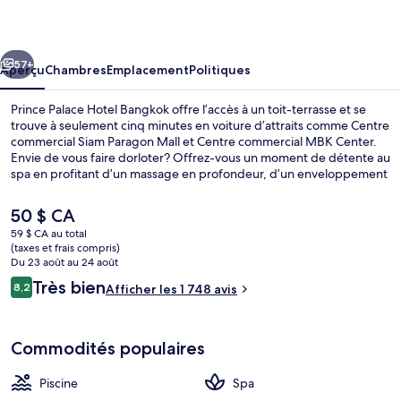
Palace
Hotel
cédent
Suivant
Bangkok
57+
Aperçu
Chambres
Emplacement
Politiques
Prince Palace Hotel Bangkok offre l’accès à un toit-terrasse et se
trouve à seulement cinq minutes en voiture d’attraits comme Centre
commercial Siam Paragon Mall et Centre commercial MBK Center.
Envie de vous faire dorloter? Offrez-vous un moment de détente au
spa en profitant d’un massage en profondeur, d’un enveloppement
ou bien d’un soin de visage. Goûtez ensuite à la cuisine
internationale de Prince Café, un des 2 restaurants, qui sert le
Le
50 $ CA
déjeuner, le dîner et le souper. Parmi les autres points saillants
prix
59 $ CA au total
figurent 2 piscines extérieures, un bar attenant à la piscine et un
actuel
(taxes et frais compris)
centre d’entraînement physique. Les autres voyageurs apprécient
Bar au bord de la piscine
est
Du 23 août au 24 août
vraiment la piscine et le personnel serviable.
de 50 $ CA
Avis
Très bien
8,2
Afficher les 1 748 avis
8,2 sur 10 –
Commodités populaires
Piscine
Spa