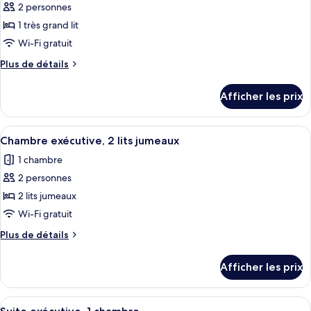
pour
2 personnes
ce
1 très grand lit
type
Wi-Fi gratuit
de
Plus
Plus de détails
chambre :
de
Suite
détails
Afficher les prix
pour
exécutive,
Suite
1
exécutive,
Afficher
Une chambre d’hôtel avec deux lits, un 
chambre
10
1
Chambre exécutive, 2 lits jumeaux
toutes
chambre
1 chambre
les
2 personnes
photos
pour
2 lits jumeaux
ce
Wi-Fi gratuit
type
Plus
Plus de détails
de
de
chambre :
détails
Afficher les prix
pour
Chambre
Chambre
exécutive,
exécutive,
Afficher
Une chambre d’hôtel avec deux lits, un
2
6
2