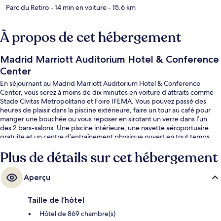
Parc du Retiro
- 14 min en voiture
- 15.6 km
À propos de cet hébergement
Madrid Marriott Auditorium Hotel & Conference
Center
En séjournant au Madrid Marriott Auditorium Hotel & Conference
Center, vous serez à moins de dix minutes en voiture d’attraits comme
Stade Cívitas Metropolitano et Foire IFEMA. Vous pouvez passé des
heures de plaisir dans la piscine extérieure, faire un tour au café pour
manger une bouchée ou vous reposer en sirotant un verre dans l’un
des 2 bars-salons. Une piscine intérieure, une navette aéroportuaire
gratuite et un centre d’entraînement physique ouvert en tout temps
comptent parmi les autres caractéristiques. Les autres voyageurs
Plus de détails sur cet hébergement
apprécient vraiment les lits confortables et le personnel serviable.
Aperçu
Taille de l’hôtel
Hôtel de 869 chambre(s)