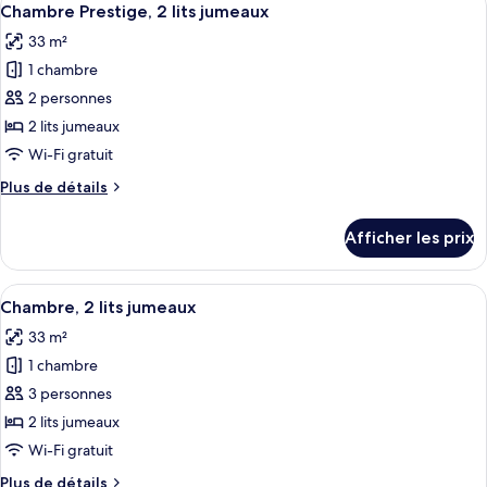
très
9
1
Chambre Prestige, 2 lits jumeaux
toutes
grand
très
33 m²
grand
les
lit
lit
1 chambre
photos
pour
2 personnes
ce
2 lits jumeaux
type
Wi-Fi gratuit
de
Plus
Plus de détails
chambre :
de
Chambre
détails
Afficher les prix
pour
Prestige,
Chambre
2
Prestige,
Afficher
Une chambre d’hôtel avec deux lits, un
lits
8
2
Chambre, 2 lits jumeaux
toutes
jumeaux
lits
33 m²
jumeaux
les
1 chambre
photos
pour
3 personnes
ce
2 lits jumeaux
type
Wi-Fi gratuit
de
Plus
Plus de détails