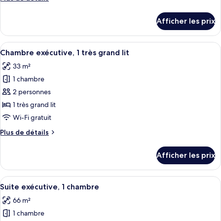
chambre :
de
Chambre,
détails
Afficher les prix
pour
2
Chambre,
lits
2
Afficher
Une chambre d’hôtel avec un grand lit,
jumeaux
11
lits
Chambre exécutive, 1 très grand lit
toutes
jumeaux
33 m²
les
1 chambre
photos
pour
2 personnes
ce
1 très grand lit
type
Wi-Fi gratuit
de
Plus
Plus de détails
chambre :
de
Chambre
détails
Afficher les prix
pour
exécutive,
Chambre
1
exécutive,
Afficher
Une chambre d’hôtel avec un grand lit,
très
15
1
Suite exécutive, 1 chambre
toutes
grand
très
66 m²
grand
les
lit
lit
1 chambre
photos