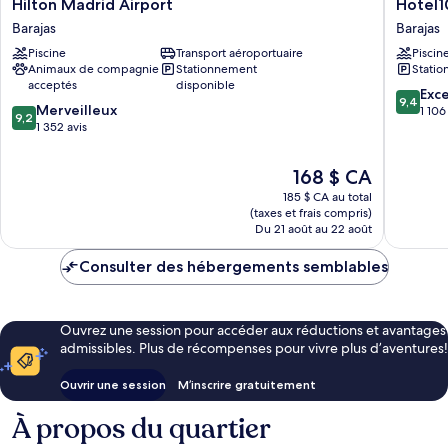
Hilton
Hotel101
Hilton Madrid Airport
Hotel1
Madrid
Madrid
Barajas
Barajas
Airport
Barajas
Piscine
Transport aéroportuaire
Piscin
Barajas
Animaux de compagnie
Stationnement
Statio
acceptés
disponible
9.4
Exc
9,4
9.2
Merveilleux
sur
1 106
9,2
sur
1 352 avis
10,
10,
Exceptio
Merveilleux,
1 106 avi
Le
168 $ CA
1 352 avis
prix
185 $ CA au total
est
(taxes et frais compris)
de
Du 21 août au 22 août
168 $ CA
Consulter des hébergements semblables
Ouvrez une session pour accéder aux réductions et avantages
admissibles. Plus de récompenses pour vivre plus d’aventures!
Ouvrir une session
M’inscrire gratuitement
À propos du quartier