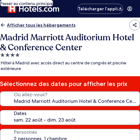
Passer au contenu principal
Télécharger l’appli
Afficher tous les hébergements
Madrid Marriott Auditorium Hotel
& Conference Center
Hébergement
4.0 étoiles
Hôtel à Madrid avec accès direct au centre de congrès et piscine
extérieure
Sélectionnez des dates pour afficher les prix
Où allez-vous?
Dates
Personnes