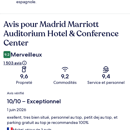
espagnole.
Avis pour Madrid Marriott
Avis
Auditorium Hotel & Conference
Center
Merveilleux
9,2
1 503 avis
9,6
9,2
9,4
Propreté
Commodités
Service et personnel
Avis
Avis vérifié
10/10 – Exceptionnel
1 juin 2026
exellent, tres bien situé, personnel au top, petit dej au top, et
parking gratuit au top je recommandea 100%
Michel, séjour de 3 nuits