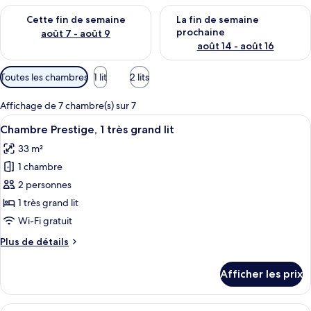
Vérifier la disponibilité pour cette fin de semaine août 7 - aoû
Vérifier la disponibilité pour 
Cette fin de semaine
La fin de semaine
prochaine
août 7 - août 9
août 14 - août 16
Filtres
Toutes les chambres
1 lit
2 lits
disponibles
pour
Affichage de 7 chambre(s) sur 7
les
Afficher
Une chambre d’hôtel avec un grand lit,
8
Chambre Prestige, 1 très grand lit
chambres
toutes
33 m²
les
1 chambre
photos
pour
2 personnes
ce
1 très grand lit
type
Wi-Fi gratuit
de
Plus
Plus de détails
chambre :
de
Chambre
détails
Afficher les prix
pour
Prestige,
Chambre
1
Prestige,
Afficher
Une chambre d’hôtel comprenant un lit,