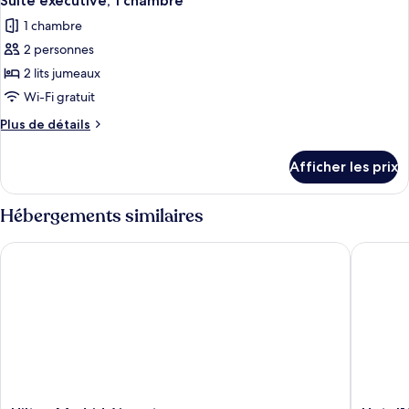
Suite exécutive, 1 chambre
toutes
lits
lits
1 chambre
jumeaux
les
jumeaux
2 personnes
photos
pour
2 lits jumeaux
ce
Wi-Fi gratuit
type
Plus
Plus de détails
de
de
chambre :
détails
Afficher les prix
pour
Suite
Suite
exécutive,
exécutive,
Hébergements similaires
1
1
chambre
chambre
Hilton Madrid Airport
Hotel101