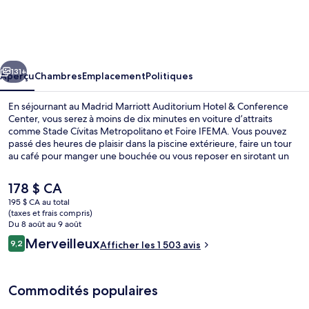
Madrid
Marriott
Auditorium
cédent
Suivant
Hotel
131+
Aperçu
Chambres
Emplacement
Politiques
&
En séjournant au Madrid Marriott Auditorium Hotel & Conference
Conference
Center, vous serez à moins de dix minutes en voiture d’attraits
comme Stade Cívitas Metropolitano et Foire IFEMA. Vous pouvez
Center
passé des heures de plaisir dans la piscine extérieure, faire un tour
au café pour manger une bouchée ou vous reposer en sirotant un
verre dans l’un des 2 bars-salons. Une piscine intérieure, une
navette aéroportuaire gratuite et un centre d’entraînement
Le
178 $ CA
physique ouvert en tout temps comptent parmi les autres
prix
195 $ CA au total
caractéristiques. Les autres voyageurs apprécient vraiment les lits
actuel
(taxes et frais compris)
confortables et le personnel serviable.
Extérieur
est
Du 8 août au 9 août
de 178 $ CA
Avis
Merveilleux
9,2
Afficher les 1 503 avis
9,2 sur 10 –
Commodités populaires