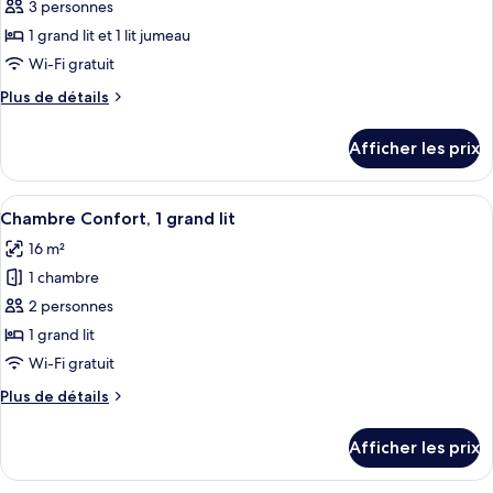
pour
3 personnes
ce
1 grand lit et 1 lit jumeau
type
Wi-Fi gratuit
de
Plus
Plus de détails
chambre :
de
Chambre
détails
Afficher les prix
pour
Standard,
Chambre
Plusieurs
Standard,
Afficher
Une chambre d’hôtel avec un lit, un bu
lits
4
Plusieurs
Chambre Confort, 1 grand lit
toutes
lits
16 m²
les
1 chambre
photos
pour
2 personnes
ce
1 grand lit
type
Wi-Fi gratuit
de
Plus
Plus de détails
chambre :
de
Chambre
détails
Afficher les prix
pour
Confort,
Chambre
1