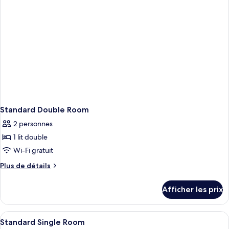
Standard Double Room
2 personnes
1 lit double
Wi-Fi gratuit
Plus
Plus de détails
de
détails
Afficher les prix
pour
Standard
Double
Afficher
Une salle de bain avec un lavabo blanc
1
Room
Standard Single Room
toutes