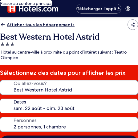
Passer au contenu principal
Télécharger l’appli
Afficher tous les hébergements
Best Western Hotel Astrid
Hébergement
3.0 étoiles
Hôtel au centre-ville à proximité du point d’intérêt suivant : Teatro
Olimpico
Sélectionnez des dates pour afficher les prix
Où allez-vous?
Dates
Personnes