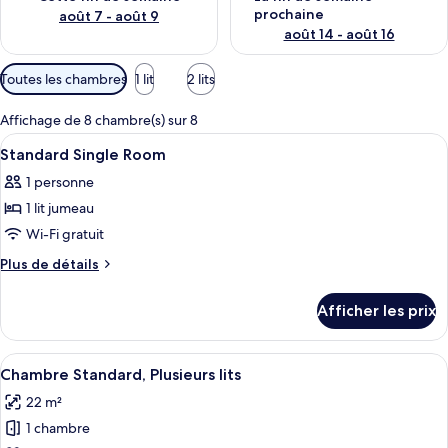
prochaine
août 7 - août 9
août 14 - août 16
Filtres
Toutes les chambres
1 lit
2 lits
disponibles
pour
Affichage de 8 chambre(s) sur 8
les
Afficher
Literie hypoallergénique, minibar, bure
5
Standard Single Room
chambres
toutes
1 personne
les
1 lit jumeau
photos
pour
Wi-Fi gratuit
ce
Plus
Plus de détails
type
de
détails
de
Afficher les prix
pour
chambre :
Standard
Standard
Single
Afficher
Une chambre d’hôtel avec un lit, un bu
3
Single
Room
Chambre Standard, Plusieurs lits
toutes
Room
22 m²
les
1 chambre
photos