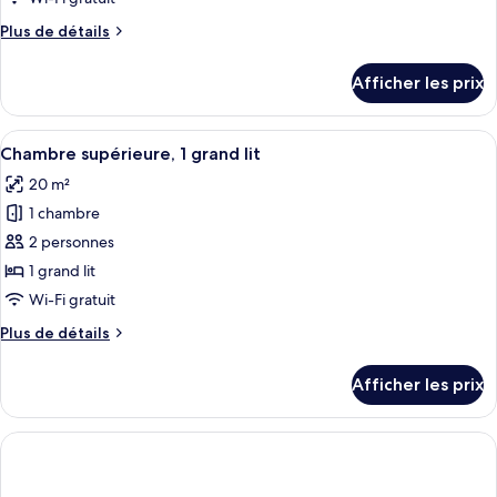
chambre :
Plus
Plus de détails
Chambre
de
Standard,
détails
Afficher les prix
pour
1
Chambre
lit
Standard,
Afficher
Une chambre d’hôtel comprenant un lit, 
double
26
1
Chambre supérieure, 1 grand lit
toutes
lit
(Small
20 m²
double
les
Double
(Small
1 chambre
photos
Room;French
Double
pour
2 personnes
Size
Room;French
ce
Size
1 grand lit
Bed)
Bed)
type
Wi-Fi gratuit
de
Plus
Plus de détails
chambre :
de
Chambre
détails
Afficher les prix
pour
supérieure,
Chambre
1
supérieure,
grand
1
lit
grand
lit