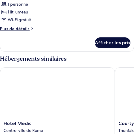
1 personne
les
1 lit jumeau
photos
pour
Wi-Fi gratuit
ce
Plus
Plus de détails
type
de
détails
de
Afficher les prix
pour
chambre :
Standard
Standard
Single
Hébergements similaires
Single
Room
Room
Hotel Medici
Courtyar
Hotel
Courtya
Hotel Medici
Courty
Medici
by
Centre-ville de Rome
Trionfal
Centre-
Marriott