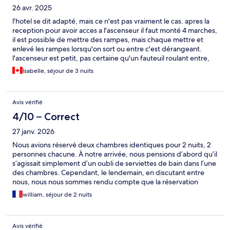
26 avr. 2025
l'hotel se dit adapté, mais ce n'est pas vraiment le cas. apres la
reception pour avoir acces a l'ascenseur il faut monté 4 marches,
il est possible de mettre des rampes, mais chaque mettre et
enlevé les rampes lorsqu'on sort ou entre c'est dérangeant.
l'ascenseur est petit, pas certaine qu'un fauteuil roulant entre,
c'est un vieil ascensseur, tres joli mais petit. sur les 3 chambres
Isabelle, séjour de 3 nuits
réservés aucun acces possible a un fauteuil roulant, marche dans
la chambre et tres petit. bien s'informer avant. sinon, le
personnel est tres gentil et acceuillant.
Avis vérifié
4/10 – Correct
27 janv. 2026
Nous avions réservé deux chambres identiques pour 2 nuits, 2
personnes chacune. À notre arrivée, nous pensions d’abord qu’il
s’agissait simplement d’un oubli de serviettes de bain dans l’une
des chambres. Cependant, le lendemain, en discutant entre
nous, nous nous sommes rendu compte que la réservation
n’avait pas été respectée : nous avions en réalité une chambre
william, séjour de 2 nuits
pour une personne et une chambre pour deux personnes. De
plus, la chambre donnant sur la route présentait un problème
de chauffage, ce qui rendait le séjour inconfortable. Le samedi
Avis vérifié
soir, en rentrant à l’hôtel, nous avons voulu en parler au