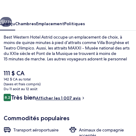
Western
Hotel
cédent
Suivant
Astrid
77+
Aperçu
Chambres
Emplacement
Politiques
Best Western Hotel Astrid occupe un emplacement de choix, à
moins de quinze minutes à pied d’attraits comme Villa Borghèse et
Teatro Olimpico. Aussi, les attraits MAXXI - Musée national des arts
du XXIe siècle et Pont de la Musique se trouvent à moins de
15 minutes de marche. Les autres voyageurs adorent le personnel
serviable. Le transport en commun se trouve à quelques minutes de
marche : Flaminia-Fracassini Tram Stop se trouve à 3 minutes et
Le
111 $ CA
Ankara-Tiziano Tram Stop est à 4 minutes.
prix
142 $ CA au total
actuel
(taxes et frais compris)
Extérieur
est
Du 11 août au 12 août
de 111 $ CA
Avis
Très bien
8,2
Afficher les 1 007 avis
8,2 sur 10 –
Commodités populaires
Transport aéroportuaire
Animaux de compagnie
acceptés