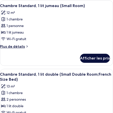
Confort,
Afficher
Une petite chambre d’hôtel avec un lit
grand
4
1
Chambre Standard, 1 lit jumeau (Small Room)
toutes
lit
grand
12 m²
lit
les
1 chambre
photos
pour
1 personne
ce
1 lit jumeau
type
Wi-Fi gratuit
de
Plus
Plus de détails
chambre :
de
Chambre
détails
Afficher les prix
pour
Standard,
Chambre
1
Standard,
Afficher
Une chambre d’hôtel avec un grand lit,
lit
1
1
Chambre Standard, 1 lit double (Small Double Room;French
toutes
jumeau
lit
Size Bed)
jumeau
les
(Small
13 m²
(Small
photos
Room)
Room)
1 chambre
pour
2 personnes
ce
type
1 lit double
de
Wi-Fi gratuit