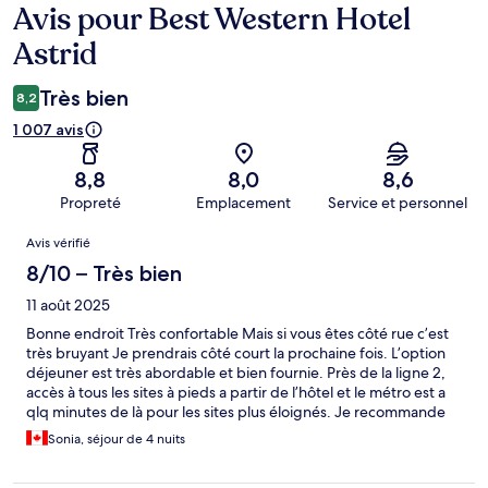
Avis pour Best Western Hotel
Avis
Astrid
Très bien
8,2
1 007 avis
8,8
8,0
8,6
Propreté
Emplacement
Service et personnel
Avis
Avis vérifié
8/10 – Très bien
11 août 2025
Bonne endroit Très confortable Mais si vous êtes côté rue c’est
très bruyant Je prendrais côté court la prochaine fois. L’option
déjeuner est très abordable et bien fournie. Près de la ligne 2,
accès à tous les sites à pieds a partir de l’hôtel et le métro est a
qlq minutes de là pour les sites plus éloignés. Je recommande
Sonia, séjour de 4 nuits