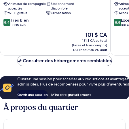
Animaux de compagnie
Stationnement
Anima
ville
Rome
acceptés
disponible
accep
de
Central
Wi-Fi gratuit
Climatisation
Accès 
Rome
Park
8.4
8.8
Très bien
Trionfal
Exce
8,4
8,8
sur
sur
1 005 avis
331 a
10,
10,
Le
101 $ CA
Très
Excellen
prix
bien,
331 avis
131 $ CA au total
est
(taxes et frais compris)
1 005 avis
de
Du 19 août au 20 août
101 $ CA
Consulter des hébergements semblables
Ouvrez une session pour accéder aux réductions et avantages
admissibles. Plus de récompenses pour vivre plus d’aventures!
Ouvrir une session
M’inscrire gratuitement
À propos du quartier