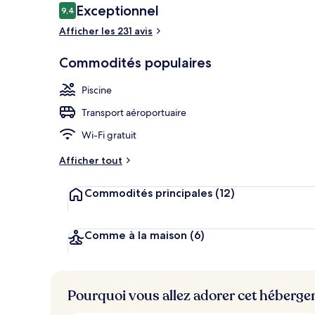
Avis
Exceptionnel
9,4
9,4 sur 10 –
Afficher les 231 avis
Bar au bord d
Commodités populaires
Piscine
Transport aéroportuaire
Wi-Fi gratuit
Afficher tout
Commodités principales
(12)
Comme à la maison
(6)
Pourquoi vous allez adorer cet héberg