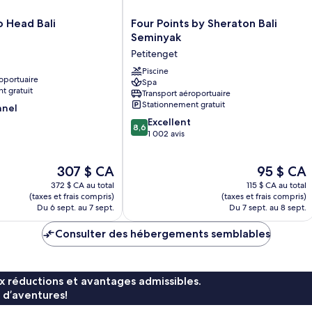
Four
 Head Bali
Four Points by Sheraton Bali
Points
Seminyak
by
Petitenget
Sheraton
Bali
Piscine
oportuaire
Spa
Seminyak
t gratuit
Transport aéroportuaire
Petitenget
Stationnement gratuit
nnel
8.6
Excellent
8,6
sur
1 002 avis
10,
Excellent,
Le
Le
307 $ CA
95 $ CA
1 002 avis
prix
prix
372 $ CA au total
115 $ CA au total
est
est
(taxes et frais compris)
(taxes et frais compris)
de
de
Du 6 sept. au 7 sept.
Du 7 sept. au 8 sept.
307 $ CA
95 $ CA
Consulter des hébergements semblables
x réductions et avantages admissibles.
 d’aventures!