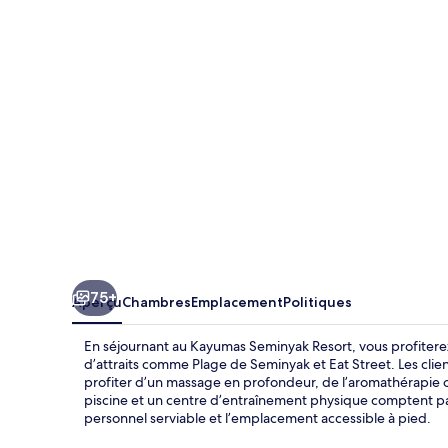
Seminyak
Resort
75+
Aperçu
Chambres
Emplacement
Politiques
En séjournant au Kayumas Seminyak Resort, vous profitere
d’attraits comme Plage de Seminyak et Eat Street. Les clie
profiter d’un massage en profondeur, de l’aromathérapie ou
piscine et un centre d’entraînement physique comptent par
personnel serviable et l’emplacement accessible à pied.