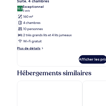
19
chambre
Suite, 4 chambres
toutes
Exceptionnel
les
10,0
10,0 sur 10
(3 avis)
3 avis
photos
160 m²
pour
4 chambres
ce
10 personnes
type
2 très grands lits et 4 lits jumeaux
de
Wi-Fi gratuit
chambre :
Suite,
Plus
Plus de détails
4
de
détails
chambres
Afficher les pri
pour
Suite,
4
Hébergements similaires
chambres
Dialoog Seminyak
Desa Potato H