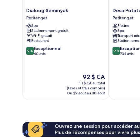
Dialoog
Desa
Dialoog Seminyak
Desa Potato
Seminyak
Potato
Petitenget
Petitenget
Petitenget
Head
Spa
Piscine
Bali
Stationnement gratuit
Spa
Petitenget
Wi-Fi gratuit
Transport aér
Restaurant
Stationnemen
9.4
9.8
Exceptionnel
Exceptio
9,4
9,8
sur
sur
40 avis
734 avis
10,
10,
Exceptionnel,
Exceptionnel,
40 avis
734 avis
Le
92 $ CA
prix
111 $ CA au total
est
(taxes et frais compris)
de
Du 29 août au 30 août
92 $ CA
Ouvrez une session pour accéder au
Plus de récompenses pour vivre plus