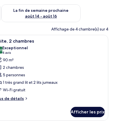
n de semaine août 7 - août 9
Vérifier la disponibilité pour la fin de semaine prochaine août 
La fin de semaine prochaine
août 14 - août 16
Affichage de 4 chambre(s) sur 4
ur l’extérieur.
and lit, une télévision, une petite table avec une lampe et une vue sur l’ex
fficher
Un salon moderne avec un téléviseur à écran pl
14
ite, 2 chambres
outes
Exceptionnel
s
,0
10,0 sur 10
(4 avis)
4 avis
hotos
90 m²
our
2 chambres
e
5 personnes
ype
1 très grand lit et 2 lits jumeaux
e
Wi-Fi gratuit
hambre :
ite,
us
us de détails
e
tails
hambres
Afficher les prix
ur
ite,