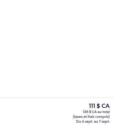
Bar-salon dans le hall
Le
111 $ CA
prix
135 $ CA au total
actuel
(taxes et frais compris)
l’entrée
Extérieur
est
Du 6 sept. au 7 sept.
de 111 $ CA