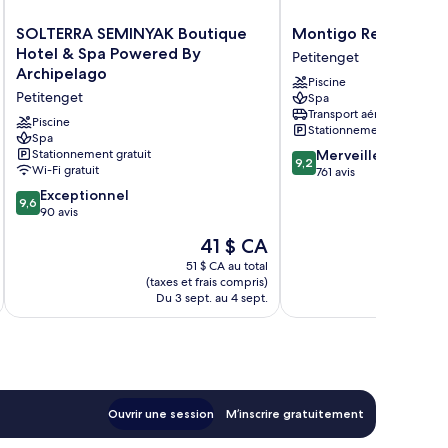
SOLTERRA
Montigo
SOLTERRA SEMINYAK Boutique
Montigo Resorts Se
SEMINYAK
Resorts
Hotel & Spa Powered By
Petitenget
Boutique
Seminyak
Archipelago
Piscine
Hotel
Petitenget
Petitenget
Spa
&
Transport aéroportuaire
Spa
Piscine
Stationnement gratuit
Powered
Spa
9.2
Stationnement gratuit
Merveilleux
By
9,2
Wi-Fi gratuit
sur
761 avis
Archipelago
10,
Petitenget
9.6
Exceptionnel
9,6
Merveilleux,
sur
90 avis
761 avis
10,
Le
41 $ CA
Exceptionnel,
prix
90 avis
51 $ CA au total
est
(taxes et frais compris)
(taxe
de
Du 3 sept. au 4 sept.
Du 
41 $ CA
Ouvrir une session
M’inscrire gratuitement