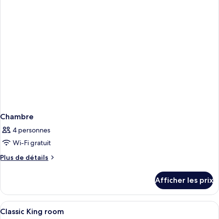
Chambre
4 personnes
Wi-Fi gratuit
Plus
Plus de détails
de
détails
Afficher les prix
pour
Chambre
Afficher
Une chambre d’hôtel avec un grand lit,
3
Classic King room
toutes