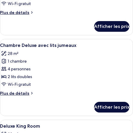
type
Wi-Fi gratuit
de
Plus
Plus de détails
chambre :
de
Superior
détails
Afficher les prix
pour
Family
Superior
Room
Family
Afficher
Une chambre d’hôtel avec deux lits, un
4
Room
Chambre Deluxe avec lits jumeaux
toutes
28 m²
les
1 chambre
photos
pour
4 personnes
ce
2 lits doubles
type
Wi-Fi gratuit
de
Plus
Plus de détails
chambre :
de
Chambre
détails
Afficher les prix
pour
Deluxe
Chambre
avec
Deluxe
Afficher
Une chambre d’hôtel avec un grand lit,
lits
4
avec
Deluxe King Room
toutes
jumeaux
lits