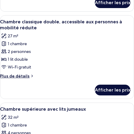
Afficher les prix
pour
King
Junior
Suite
King
Afficher
Une chambre d’hôtel avec un grand lit,
5
Suite
Chambre classique double, accessible aux personnes à
toutes
mobilité réduite
les
27 m²
photos
1 chambre
pour
2 personnes
ce
type
1 lit double
de
Wi-Fi gratuit
chambre :
Plus
Plus de détails
Chambre
de
classique
détails
Afficher les prix
pour
double,
Chambre
accessible
classique
Afficher
Une chambre d’hôtel avec deux lits, un
aux
4
double,
Chambre supérieure avec lits jumeaux
toutes
accessible
personnes
32 m²
aux
les
à
personnes
1 chambre
photos
mobilité
à
pour
4 personnes