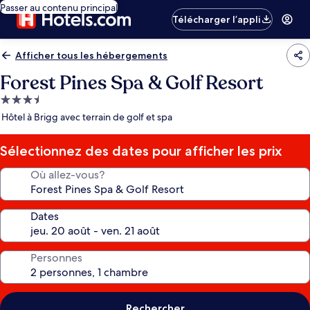
Passer au contenu principal
Télécharger l’appli
Afficher tous les hébergements
Forest Pines Spa & Golf Resort
Hébergement
3.5 étoiles
Hôtel à Brigg avec terrain de golf et spa
Sélectionnez des dates pour afficher les prix
Où allez-vous?
Dates
Personnes
Rechercher