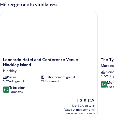
classic
classic
Hébergements similaires
queen
queen
bed
bed
Leonardo Hotel and Conference Venue Hinckley Island
The Tyth
Leonardo
The
Leonardo Hotel and Conference Venue
The Ty
Hotel
Tytheri
Hinckley Island
Maccles
and
Macclesf
Hinckley
Piscin
Conference
Wi-Fi 
Venue
Piscine
Stationnement gratuit
Wi-Fi gratuit
Restaurant
Hinckley
9.0
Mer
9,0
Island
sur
872 a
8.2
Très bien
8,2
Hinckley
10,
sur
1 002 avis
Merveill
10,
Le
113 $ CA
872 avis
Très
prix
bien,
136 $ CA au total
est
(taxes et frais compris)
1 002 avis
de
Du 16 août au 17 août