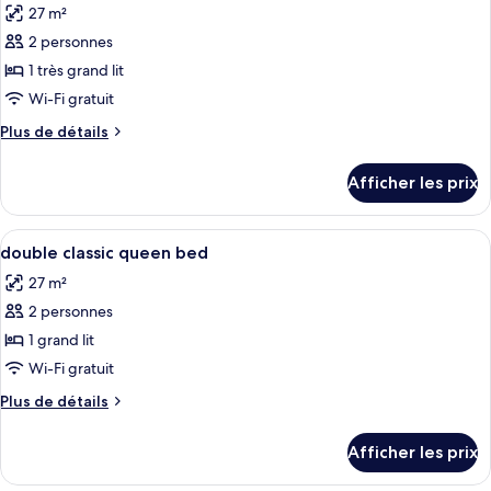
27 m²
les
2 personnes
photos
pour
1 très grand lit
ce
Wi-Fi gratuit
type
Plus
Plus de détails
de
de
chambre :
détails
Afficher les prix
pour
Classic
Classic
King
King
Afficher
Une chambre d’hôtel avec un grand lit
room
3
room
double classic queen bed
toutes
27 m²
les
2 personnes
photos
pour
1 grand lit
ce
Wi-Fi gratuit
type
Plus
Plus de détails
de
de
chambre :
détails
Afficher les prix
pour
double
double