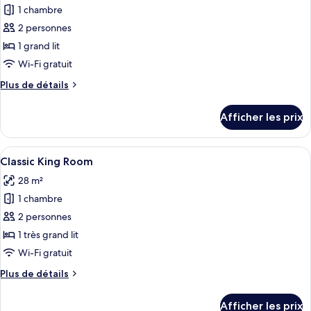
1 chambre
photos
pour
2 personnes
ce
1 grand lit
type
Wi-Fi gratuit
de
Plus
Plus de détails
chambre :
de
Chambre
détails
Afficher les prix
pour
classique
Chambre
double
classique
Afficher
Une chambre d’hôtel avec un grand lit,
5
double
Classic King Room
toutes
28 m²
les
1 chambre
photos
pour
2 personnes
ce
1 très grand lit
type
Wi-Fi gratuit
de
Plus
Plus de détails
chambre :
de
Classic
détails
Afficher les prix
pour