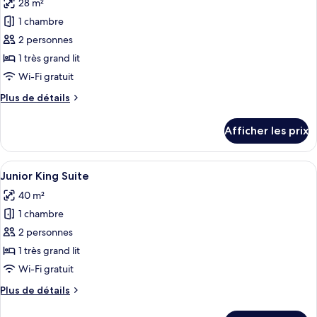
28 m²
jumeaux
les
1 chambre
photos
pour
2 personnes
ce
1 très grand lit
type
Wi-Fi gratuit
de
Plus
Plus de détails
chambre :
de
Deluxe
détails
Afficher les prix
pour
King
Deluxe
Room
King
Afficher
Un lit à baldaquin avec un cadre en bo
6
Room
Junior King Suite
toutes
40 m²
les
1 chambre
photos
pour
2 personnes
ce
1 très grand lit
type
Wi-Fi gratuit
de
Plus
Plus de détails
chambre :
de
Junior
détails