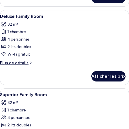
King
Classic
Room
King
Afficher
Une chambre d’hôtel avec deux lits, un
4
Room
Deluxe Family Room
toutes
32 m²
les
1 chambre
photos
pour
4 personnes
ce
2 lits doubles
type
Wi-Fi gratuit
de
Plus
Plus de détails
chambre :
de
Deluxe
détails
Afficher les prix
pour
Family
Deluxe
Room
Family
Afficher
Une chambre d’hôtel avec deux lits, un
4
Room
Superior Family Room
toutes
32 m²
les
1 chambre
photos
pour
4 personnes
ce
2 lits doubles