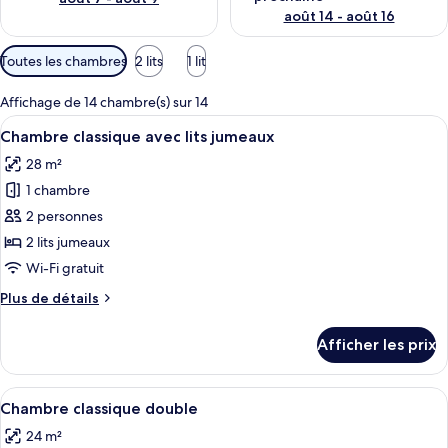
août 14 - août 16
Filtres
Toutes les chambres
2 lits
1 lit
disponibles
pour
Affichage de 14 chambre(s) sur 14
les
Afficher
Une chambre d’hôtel avec deux lits, un
4
Chambre classique avec lits jumeaux
chambres
toutes
28 m²
les
1 chambre
photos
pour
2 personnes
ce
2 lits jumeaux
type
Wi-Fi gratuit
de
Plus
Plus de détails
chambre :
de
Chambre
détails
Afficher les prix
pour
classique
Chambre
avec
classique
Afficher
Une chambre d’hôtel avec un grand lit
lits
5
avec
Chambre classique double
toutes
jumeaux
lits
24 m²
jumeaux
les