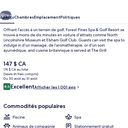
Pines
Spa
cédent
Suivant
&
74+
Aperçu
Chambres
Emplacement
Politiques
Golf
Offrant l’accès à un terrain de golf, Forest Pines Spa & Golf Resort se
Resort
trouve à moins de dix minutes en voiture d’attraits comme North
Lincolnshire Museum et Elsham Golf Club. Guests can visit the spa to
indulge in d’un massage, de l’aromathérapie, or d’un soin
ayurvédique, and cuisine britannique is served at The Grill
Restaurant, which is open for le déjeuner, le dîner, and le souper.
Parmi les autres points saillants figurent 2 bars-salons, une piscine
Le
147 $ CA
intérieure et un centre d’entraînement physique. Les autres
prix
176 $ CA au total
voyageurs adorent le personnel serviable.
actuel
(taxes et frais compris)
Buffet déjeuner servi tous les jours e
est
Du 30 août au 31 août
de 147 $ CA
Avis
Excellent
8,6
Afficher les 1 001 avis
8,6 sur 10 –
Commodités populaires
Piscine
Spa
Animaux de compagnie
Stationnement gratuit