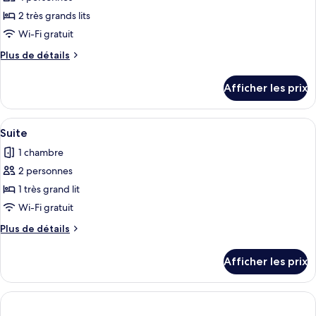
réduite
mobilité
ce
réduite
2 très grands lits
type
Wi-Fi gratuit
de
Plus
Plus de détails
chambre :
de
Chambre
détails
Afficher les prix
pour
supérieure
Chambre
avec
supérieure
Afficher
Une chambre d’hôtel avec un grand lit,
lits
6
avec
Suite
toutes
jumeaux
lits
1 chambre
jumeaux
les
2 personnes
photos
pour
1 très grand lit
ce
Wi-Fi gratuit
type
Plus
Plus de détails
de
de
chambre :
détails
Afficher les prix
pour
Suite
Suite