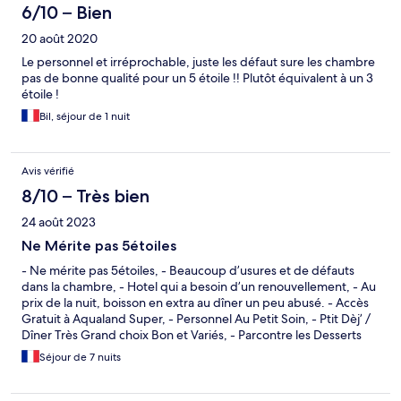
6/10 – Bien
20 août 2020
Le personnel et irréprochable, juste les défaut sure les chambre
pas de bonne qualité pour un 5 étoile !! Plutôt équivalent à un 3
étoile !
Bil, séjour de 1 nuit
Avis vérifié
8/10 – Très bien
24 août 2023
Ne Mérite pas 5étoiles
- Ne mérite pas 5étoiles, - Beaucoup d’usures et de défauts
dans la chambre, - Hotel qui a besoin d’un renouvellement, - Au
prix de la nuit, boisson en extra au dîner un peu abusé. - Accès
Gratuit à Aqualand Super, - Personnel Au Petit Soin, - Ptit Dèj’ /
Dîner Très Grand choix Bon et Variés, - Parcontre les Desserts
Vraiment pas Top, - Rapport Qualité/Prix trop Élevé.
Séjour de 7 nuits