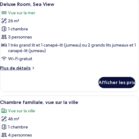
Afficher
ville
4
vue
Deluxe Room, Sea View
toutes
sur
Vue sur la mer
la
les
ville
26 m²
photos
pour
1 chambre
ce
3 personnes
type
1 très grand lit et 1 canapé-lit (jumeau) ou 2 grands lits jumeaux et 1
de
canapé-lit (jumeau)
chambre :
Wi-Fi gratuit
Deluxe
Plus
Plus de détails
Room,
de
Sea
détails
Afficher les prix
pour
View
Deluxe
Room,
Afficher
Une chambre d’hôtel moderne avec un li
3
Sea
Chambre familiale, vue sur la ville
toutes
View
Vue sur la ville
les
46 m²
photos
pour
1 chambre
ce
4 personnes