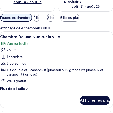
prochaine
août 14 - août 16
août 21 - août 23
Filtres
Toutes les chambres
1 lit
2 lits
3 lits ou plus
disponibles
pour
Affichage de 4 chambre(s) sur 4
les
Afficher
Une chambre d’hôtel moderne dotée d’un
4
Chambre Deluxe, vue sur la ville
chambres
toutes
Vue sur la ville
les
26 m²
photos
pour
1 chambre
ce
3 personnes
type
1 lit double et 1 canapé-lit (jumeau) ou 2 grands lits jumeaux et 1
de
canapé-lit (jumeau)
chambre :
Wi-Fi gratuit
Chambre
Plus
Plus de détails
Deluxe,
de
vue
détails
Afficher les prix
pour
sur
Chambre
la
Deluxe,
Une chambre d’hôtel moderne dotée d’un