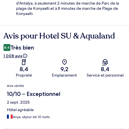
d'Antalya, à seulement 2 minutes de marche de Parc de la
plage de Konyaalti et à 8 minutes de marche de Plage de
Konyaaltı.
Avis pour Hotel SU & Aqualand
Avis
Très bien
8,4
1 008 avis
8,4
9,2
8,4
Propreté
Emplacement
Service et personnel
Avis
Avis vérifié
10/10 – Exceptionnel
2 sept. 2025
Hôtel agréable
Anya, séjour de 10 nuits