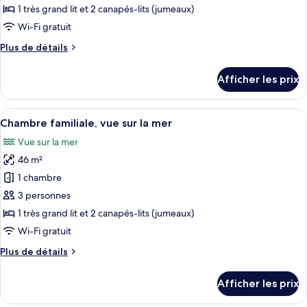
type
1 très grand lit et 2 canapés-lits (jumeaux)
de
Wi-Fi gratuit
chambre :
Plus
Plus de détails
Chambre
de
familiale,
détails
Afficher les prix
vue
pour
Chambre
sur
familiale,
Afficher
Un salon moderne et minimaliste, ave
la
3
vue
Chambre familiale, vue sur la mer
toutes
ville
sur
Vue sur la mer
la
les
ville
46 m²
photos
pour
1 chambre
ce
3 personnes
type
1 très grand lit et 2 canapés-lits (jumeaux)
de
Wi-Fi gratuit
chambre :
Plus
Plus de détails
Chambre
de
familiale,
détails
Afficher les prix
vue
pour
Chambre
sur