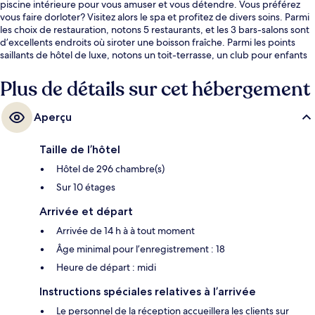
piscine intérieure pour vous amuser et vous détendre. Vous préférez
vous faire dorloter? Visitez alors le spa et profitez de divers soins. Parmi
les choix de restauration, notons 5 restaurants, et les 3 bars-salons sont
d’excellents endroits où siroter une boisson fraîche. Parmi les points
saillants de hôtel de luxe, notons un toit-terrasse, un club pour enfants
gratuit et un bar attenant à la piscine. Les autres voyageurs adorent le
personnel serviable.
Plus de détails sur cet hébergement
Aperçu
Taille de l’hôtel
Hôtel de 296 chambre(s)
Sur 10 étages
Arrivée et départ
Arrivée de 14 h à à tout moment
Âge minimal pour l’enregistrement : 18
Heure de départ : midi
Instructions spéciales relatives à l’arrivée
Le personnel de la réception accueillera les clients sur