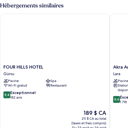
familiale,
Hébergements similaires
la
vue
mer
sur
FOUR HILLS HOTEL
Akra Ant
la
mer
FOUR
Akra
FOUR HILLS HOTEL
Akra A
HILLS
Antalya
Gürsu
Lara
HOTEL
Lara
Piscine
Spa
Piscin
Gürsu
Wi-Fi gratuit
Restaurant
Stati
dispon
9.4
Exceptionnel
9,4
9.4
Exc
sur
182 avis
9,4
sur
1 718
10,
10,
Exceptionnel,
Le
189 $ CA
Exceptio
182 avis
prix
1 718 avi
211 $ CA au total
est
(taxes et frais compris)
de
Du 23 août au 24 août