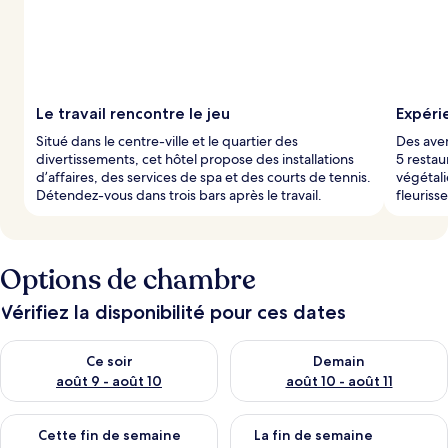
Le travail rencontre le jeu
Expéri
Situé dans le centre-ville et le quartier des
Des aven
divertissements, cet hôtel propose des installations
5 restau
d’affaires, des services de spa et des courts de tennis.
végétali
Détendez-vous dans trois bars après le travail.
fleuriss
Options de chambre
Vérifiez la disponibilité pour ces dates
Vérifier la disponibilité pour ce soir août 9 - août 10
Vérifier la disponibilité pour 
Ce soir
Demain
août 9 - août 10
août 10 - août 11
Vérifier la disponibilité pour cette fin de semaine août 14 - aoû
Vérifier la disponibilité pour 
Cette fin de semaine
La fin de semaine