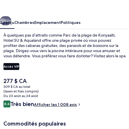
SU
&
cédent
Suivant
Aqualand
52+
Aperçu
Chambres
Emplacement
Politiques
À quelques pas d’attraits comme Parc de la plage de Konyaalti,
Hotel SU & Aqualand offre une plage privée où vous pouvez
profiter des cabanas gratuites, des parasols et de boissons sur la
plage. Dirigez-vous vers la piscine intérieure pour vous amuser et
vous détendre. Vous préférez vous faire dorloter? Visitez alors le spa
et profitez de divers soins. Parmi les choix de restauration, notons 5
restaurants, et les 3 bars-salons sont d’excellents endroits où siroter
Accès VIP
une boisson fraîche. Parmi les points saillants de hôtel de luxe,
notons un toit-terrasse, un club pour enfants gratuit et un bar
Le
277 $ CA
attenant à la piscine. Les autres voyageurs adorent le personnel
Piscine intérieure, piscine extérieure e
prix
serviable.
309 $ CA au total
actuel
(taxes et frais compris)
est
Du 23 août au 24 août
de 277 $ CA
Avis
Très bien
8,4
Afficher les 1 008 avis
8,4 sur 10 –
Commodités populaires