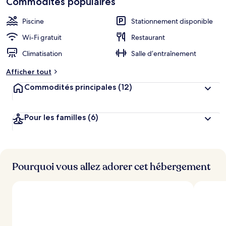
Commodités populaires
clients
b
i
Piscine
Stationnement disponible
e
n
Wi-Fi gratuit
Restaurant
Climatisation
Salle d’entraînement
n
o
Afficher tout
t
é
Commodités principales
(12)
p
a
Pour les familles
(6)
r
l
e
s
Pourquoi vous allez adorer cet hébergement
v
o
y
a
g
e