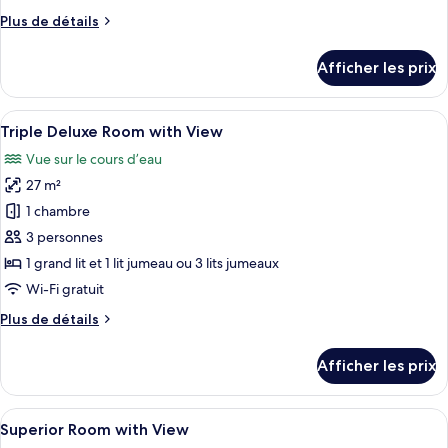
de
Plus
Plus de détails
chambre :
de
Chambre
détails
Afficher les prix
pour
double
Chambre
pour
double
Afficher
Une chambre d’hôtel moderne, équipée 
1
5
pour
Triple Deluxe Room with View
toutes
personne
1
Vue sur le cours d’eau
personne
les
27 m²
photos
pour
1 chambre
ce
3 personnes
type
1 grand lit et 1 lit jumeau ou 3 lits jumeaux
de
Wi-Fi gratuit
chambre :
Plus
Plus de détails
Triple
de
Deluxe
détails
Afficher les prix
Room
pour
Triple
with
Deluxe
Afficher
Une chambre d’hôtel moderne avec un gr
View
10
Room
Superior Room with View
toutes
with