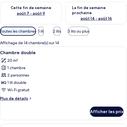
Vérifier la disponibilité pour cette fin de semaine août 7 - aoû
Vérifier la disponibilité pour 
Cette fin de semaine
La fin de semaine
prochaine
août 7 - août 9
août 14 - août 16
Filtres
Toutes les chambres
1 lit
2 lits
3 lits ou plus
disponibles
pour
Affichage de 14 chambre(s) sur 14
les
Afficher
Une chambre d’hôtel moderne avec un g
9
Chambre double
chambres
toutes
20 m²
les
1 chambre
photos
pour
2 personnes
ce
1 lit double
type
Wi-Fi gratuit
de
Plus
Plus de détails
chambre :
de
Chambre
détails
Afficher les prix
pour
double
Chambre
double
Afficher
Une chambre d’hôtel moderne, équipée 