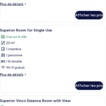
chambre :
Plus
Plus de détails
Deluxe
de
Room
détails
Afficher les prix
pour
Deluxe
Room
Afficher
Une chambre d’hôtel moderne avec un gr
5
Superior Room for Single Use
toutes
Vue sur la ville
les
20 m²
photos
pour
1 chambre
ce
1 personne
type
1 lit double
de
Wi-Fi gratuit
chambre :
Plus
Plus de détails
Superior
de
Room
détails
Afficher les prix
for
pour
Superior
Single
Room
Afficher
Une chambre d’hôtel avec un lit, une t
Use
5
for
Superior Vincci Essence Room with View
toutes
Single