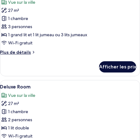
Vue sur la ville
les
27 m²
photos
pour
1 chambre
ce
3 personnes
type
1 grand lit et 1 lit jumeau ou 3 lits jumeaux
de
Wi-Fi gratuit
chambre :
Plus
Plus de détails
Triple
de
Deluxe
détails
Afficher les prix
Room
pour
Triple
Deluxe
Afficher
Une chambre d’hôtel moderne, équipée 
5
Room
Deluxe Room
toutes
Vue sur la ville
les
27 m²
photos
pour
1 chambre
ce
2 personnes
type
1 lit double
de
Wi-Fi gratuit