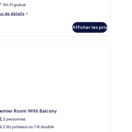
ed
Wi-Fi gratuit
evel
us
us de détails
uite
e
tails
ea
Afficher les prix
ur
iew
ed
nd
vel
athedral
ite
a
ew
nd
thedral
remier Room With Balcony
2 personnes
2 lits jumeaux ou 1 lit double