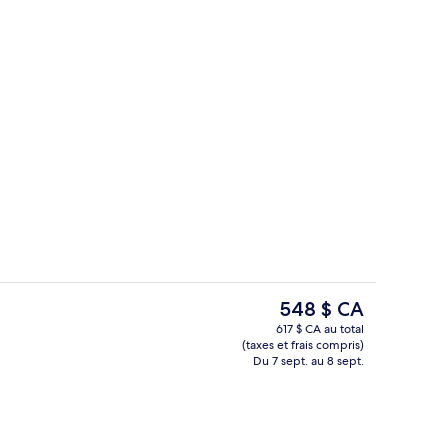
er et souper servis sur place
Literie de qualité, minibar, coffre-for
Le
548 $ CA
prix
617 $ CA au total
actuel
(taxes et frais compris)
’hébergement
Piscine intérieure, piscine extérieure e
est
Du 7 sept. au 8 sept.
de 548 $ CA