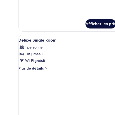
Premier
détails
pour
Family
Premier
Room
Family
(2+2)
Room
Afficher les pri
(2+2)
Afficher
Une chambre à coucher avec un 
4
Deluxe Single Room
toutes
1 personne
les
1 lit jumeau
photos
pour
Wi-Fi gratuit
ce
Plus
Plus de détails
type
de
détails
de
pour
chambre :
Deluxe
Deluxe
Single
Single
Room
Room