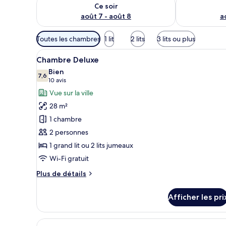
Vérifier la disponibilité pour ce soir août 7 - août 8
Vérifier la di
Ce soir
août 7 - août 8
a
Filtres
Toutes les chambres
1 lit
2 lits
3 lits ou plus
disponibles
Afficher
Une chambre d’hôtel avec un gra
pour
6
Chambre Deluxe
toutes
les
Bien
les
7,6
chambres
7,6 sur 10
(10 avis)
10 avis
photos
Vue sur la ville
pour
28 m²
ce
1 chambre
type
2 personnes
de
1 grand lit ou 2 lits jumeaux
chambre :
Chambre
Wi-Fi gratuit
Deluxe
Plus
Plus de détails
de
détails
Afficher les pri
pour
Chambre
Deluxe
Afficher
Une chambre d’hôtel avec deux 