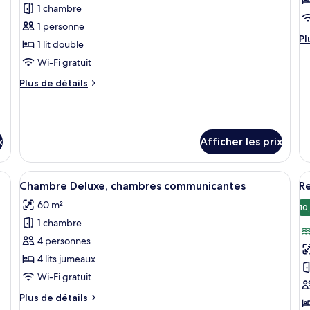
1 chambre
type
t
1 personne
de
d
Pl
Pl
1 lit double
chambre :
c
d
Chambre
P
Wi-Fi gratuit
dé
po
Deluxe
F
Plus
Plus de détails
Pr
(Single
R
de
Fa
détails
Use)
R
pour
Chambre
x
Afficher les prix
Deluxe
(Single
Use)
lits, un bureau, une chaise, une fenêtre avec des rideaux, une vue sur le ba
Afficher
Une chambre d’hôtel avec un grand lit
A
5
Chambre Deluxe, chambres communicantes
Re
toutes
t
60 m²
les
le
10
1 chambre
photos
p
pour
p
4 personnes
ce
c
4 lits jumeaux
type
t
Wi-Fi gratuit
de
d
Plus
Plus de détails
chambre :
c
de