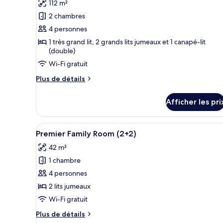
112 m²
type
2 chambres
de
4 personnes
chambre :
1 très grand lit, 2 grands lits jumeaux et 1 canapé-lit
Red
(double)
Level
Wi-Fi gratuit
Presidential
Suite
Plus
Plus de détails
de
Sea
détails
and
Afficher les pri
pour
Cathedral
Red
Level
View
Afficher
Une chambre d’hôtel avec deux 
3
Presidential
Premier Family Room (2+2)
toutes
Suite
42 m²
Sea
les
and
1 chambre
photos
Cathedral
pour
4 personnes
View
ce
2 lits jumeaux
type
Wi-Fi gratuit
de
Plus
Plus de détails
chambre :
de