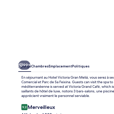
Gran
Meliá
99+
Aperçu
Chambres
Emplacement
Politiques
En séjournant au Hotel Victoria Gran Meliá, vous serez à s
Comercial et Parc de Sa Feixina. Guests can visit the spa to
méditerranéenne is served at Victoria Grand Café, which is 
saillants de hôtel de luxe, notons 3 bars-salons, une piscine
apprécient vraiment le personnel serviable.
Avis
Merveilleux
9,2
9,2 sur 10 –