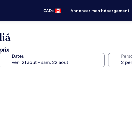
•
CAD
Annoncer mon hébergement
liá
prix
Dates
Pers