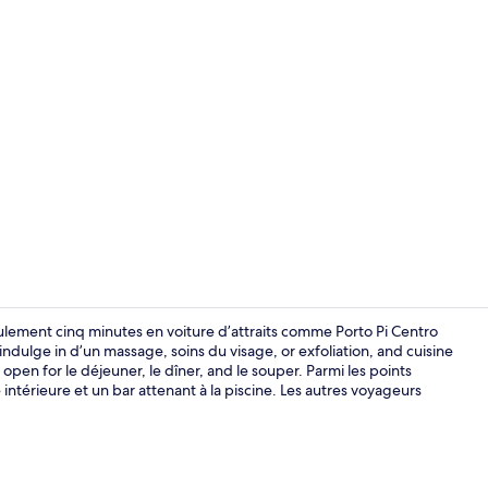
Déjeuner, dîn
eulement cinq minutes en voiture d’attraits comme Porto Pi Centro
 indulge in d’un massage, soins du visage, or exfoliation, and cuisine
open for le déjeuner, le dîner, and le souper. Parmi les points
Façade de l
 intérieure et un bar attenant à la piscine. Les autres voyageurs