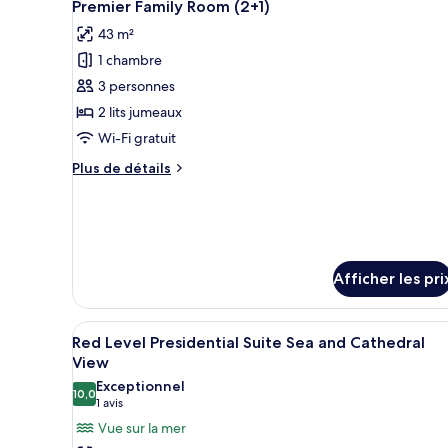
3
Premier Family Room (2+1)
toutes
43 m²
les
1 chambre
photos
pour
3 personnes
ce
2 lits jumeaux
type
Wi-Fi gratuit
de
Plus
Plus de détails
chambre :
de
Premier
détails
pour
Family
Premier
Room
Family
(2+1)
Room
Afficher les pri
(2+1)
Afficher
Une chambre d’hôtel moderne do
5
Red Level Presidential Suite Sea and Cathedral
toutes
View
les
Exceptionnel
10,0
photos
10,0 sur 10
(1 avis)
1 avis
pour
Vue sur la mer
ce