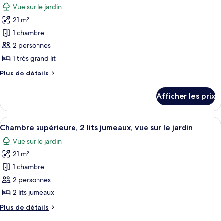
lits
lits
Vue sur le jardin
jumeaux
les
jumeaux
21 m²
photos
pour
1 chambre
ce
2 personnes
type
1 très grand lit
de
Plus
Plus de détails
chambre :
de
Chambre
détails
Afficher les prix
pour
supérieure,
Chambre
1
supérieure,
Afficher
Chambre supérieure, 2 lits jumeaux, vue 
très
1
1
Chambre supérieure, 2 lits jumeaux, vue sur le jardin
toutes
grand
très
Vue sur le jardin
grand
les
lit,
lit,
21 m²
photos
vue
vue
pour
1 chambre
sur
sur
ce
le
le
2 personnes
jardin
type
jardin
2 lits jumeaux
de
Plus
Plus de détails
chambre :
de