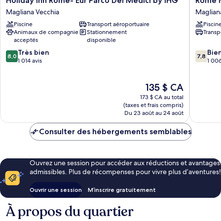
Holiday Inn Rome- Eur Parco Dei Medici by IHG
Rome M
Inn
Marriott
Magliana Vecchia
Maglian
Rome-
Park
Piscine
Transport aéroportuaire
Piscin
Eur
Hotel
Animaux de compagnie
Stationnement
Transp
Parco
Maglian
acceptés
disponible
Dei
Vecchia
8.0
7.8
Medici
Très bien
Bie
8,0
7,8
sur
sur
by
1 014 avis
1 006
10,
10,
IHG
Très
Bien,
Magliana
Le
135 $ CA
bien,
1 006 av
Vecchia
prix
1 014 avis
173 $ CA au total
est
(taxes et frais compris)
de
Du 23 août au 24 août
135 $ CA
Consulter des hébergements semblables
Ouvrez une session pour accéder aux réductions et avantages
admissibles. Plus de récompenses pour vivre plus d’aventures!
Ouvrir une session
M’inscrire gratuitement
À propos du quartier