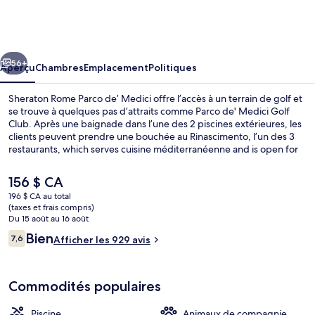
Sheraton
Rome
Parco
cédent
Suivant
de’
56+
Aperçu
Chambres
Emplacement
Politiques
Medici
Sheraton Rome Parco de’ Medici offre l’accès à un terrain de golf et
se trouve à quelques pas d’attraits comme Parco de' Medici Golf
Club. Après une baignade dans l’une des 2 piscines extérieures, les
clients peuvent prendre une bouchée au Rinascimento, l’un des 3
restaurants, which serves cuisine méditerranéenne and is open for
le déjeuner, le dîner, and le souper. Parmi les autres commodités
offertes à cet hôtel de style méditerranéen figurent 2 bars attenants
Le
156 $ CA
à la piscine, un centre d’entraînement physique et piscine
prix
196 $ CA au total
extérieure en saison. Le personnel serviable et l’état général de
actuel
(taxes et frais compris)
l’hébergement sont des éléments très prisés par les voyageurs.
Golf
est
Du 15 août au 16 août
de 156 $ CA
Avis
Bien
7,6
Afficher les 929 avis
7,6 sur 10 –
Commodités populaires
Piscine
Animaux de compagnie