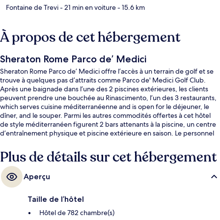
Fontaine de Trevi
- 21 min en voiture
- 15.6 km
À propos de cet hébergement
Sheraton Rome Parco de’ Medici
Sheraton Rome Parco de’ Medici offre l’accès à un terrain de golf et se
trouve à quelques pas d’attraits comme Parco de' Medici Golf Club.
Après une baignade dans l’une des 2 piscines extérieures, les clients
peuvent prendre une bouchée au Rinascimento, l’un des 3 restaurants,
which serves cuisine méditerranéenne and is open for le déjeuner, le
dîner, and le souper. Parmi les autres commodités offertes à cet hôtel
de style méditerranéen figurent 2 bars attenants à la piscine, un centre
d’entraînement physique et piscine extérieure en saison. Le personnel
serviable et l’état général de l’hébergement sont des éléments très
prisés par les voyageurs.
Plus de détails sur cet hébergement
Aperçu
Taille de l’hôtel
Hôtel de 782 chambre(s)