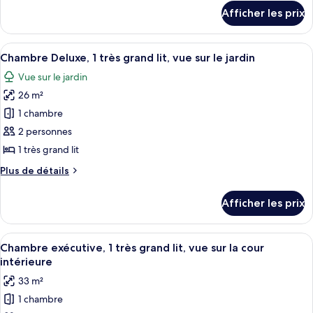
Chambre
détails
Afficher les prix
pour
supérieure,
Chambre
2
supérieure,
Afficher
Chambre Deluxe, 1 très grand lit, vue su
lits
2
2
Chambre Deluxe, 1 très grand lit, vue sur le jardin
toutes
jumeaux,
lits
Vue sur le jardin
jumeaux,
les
vue
vue
26 m²
photos
sur
sur
pour
1 chambre
le
le
ce
jardin
jardin
2 personnes
type
1 très grand lit
de
Plus
Plus de détails
chambre :
de
Chambre
détails
Afficher les prix
pour
Deluxe,
Chambre
1
Deluxe,
Afficher
Chambre exécutive, 1 très grand lit, vue
très
1
1
Chambre exécutive, 1 très grand lit, vue sur la cour
toutes
grand
très
intérieure
grand
les
lit,
33 m²
lit,
photos
vue
vue
1 chambre
pour
sur
sur