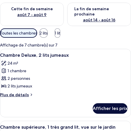
Vérifier la disponibilité pour cette fin de semaine août 7 - aoû
Vérifier la disponibilité pour 
Cette fin de semaine
La fin de semaine
prochaine
août 7 - août 9
août 14 - août 16
Filtres
Toutes les chambres
2 lits
1 lit
disponibles
pour
Affichage de 7 chambre(s) sur 7
les
Afficher
Chambre Deluxe, 2 lits jumeaux | Literi
1
Chambre Deluxe, 2 lits jumeaux
chambres
toutes
24 m²
les
1 chambre
photos
pour
2 personnes
ce
2 lits jumeaux
type
Plus
Plus de détails
de
de
chambre :
détails
Afficher les prix
pour
Chambre
Chambre
Deluxe,
Deluxe,
Afficher
Chambre supérieure, 1 très grand lit, vu
2
1
2
Chambre supérieure, 1 très grand lit, vue sur le jardin
toutes