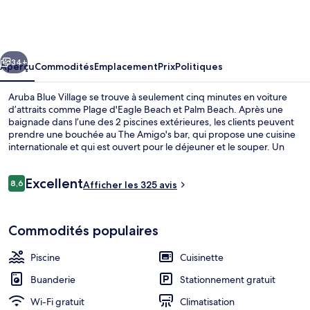
Aruba
Blue
Village
cédent
Suivant
34+
Aperçu
Commodités
Emplacement
Prix
Politiques
Aruba Blue Village se trouve à seulement cinq minutes en voiture
d’attraits comme Plage d'Eagle Beach et Palm Beach. Après une
baignade dans l’une des 2 piscines extérieures, les clients peuvent
prendre une bouchée au The Amigo's bar, qui propose une cuisine
internationale et qui est ouvert pour le déjeuner et le souper. Un
bar-salon et piscine pour enfants comptent aussi parmi les points
saillants. De plus, hôtels-résidences proposent des commodités,
Avis
Excellent
comme des réfrigérateurs et des fours à micro-ondes. Les autres
8,6
Afficher les 325 avis
8,6 sur 10 –
voyageurs apprécient vraiment le personnel serviable.
2 piscines extérieures
Commodités populaires
Piscine
Cuisinette
Buanderie
Stationnement gratuit
Wi-Fi gratuit
Climatisation