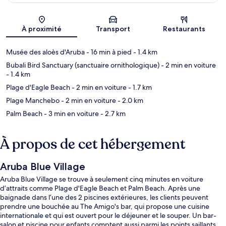
Carte
À proximité
Transport
Restaurants
Musée des aloès d'Aruba
- 16 min à pied
- 1.4 km
Bubali Bird Sanctuary (sanctuaire ornithologique)
- 2 min en voiture
- 1.4 km
Plage d'Eagle Beach
- 2 min en voiture
- 1.7 km
Plage Manchebo
- 2 min en voiture
- 2.0 km
Palm Beach
- 3 min en voiture
- 2.7 km
À propos de cet hébergement
Aruba Blue Village
Aruba Blue Village se trouve à seulement cinq minutes en voiture
d’attraits comme Plage d'Eagle Beach et Palm Beach. Après une
baignade dans l’une des 2 piscines extérieures, les clients peuvent
prendre une bouchée au The Amigo's bar, qui propose une cuisine
internationale et qui est ouvert pour le déjeuner et le souper. Un bar-
salon et piscine pour enfants comptent aussi parmi les points saillants.