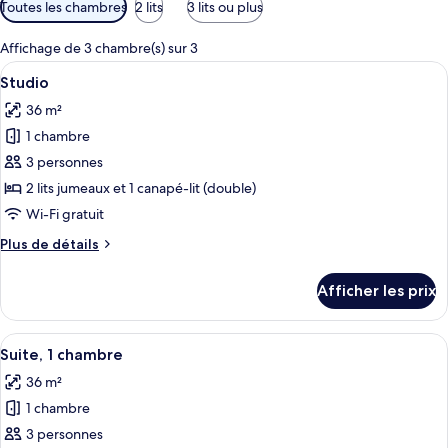
Filtres
Toutes les chambres
2 lits
3 lits ou plus
disponibles
pour
Affichage de 3 chambre(s) sur 3
les
Afficher
Une terrasse d’hôtel avec une piscine, d
6
Studio
chambres
toutes
36 m²
les
1 chambre
photos
pour
3 personnes
ce
2 lits jumeaux et 1 canapé-lit (double)
type
Wi-Fi gratuit
de
Plus
Plus de détails
chambre :
de
Studio
détails
Afficher les prix
pour
Studio
Afficher
Une chambre à coucher avec un lit, des 
7
Suite, 1 chambre
toutes
36 m²
les
1 chambre
photos
pour
3 personnes