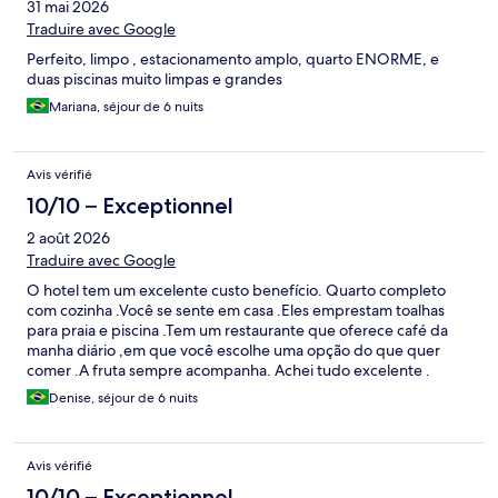
31 mai 2026
Traduire avec Google
Perfeito, limpo , estacionamento amplo, quarto ENORME, e
duas piscinas muito limpas e grandes
Mariana, séjour de 6 nuits
Avis vérifié
10/10 – Exceptionnel
2 août 2026
Traduire avec Google
O hotel tem um excelente custo benefício. Quarto completo
com cozinha .Você se sente em casa .Eles emprestam toalhas
para praia e piscina .Tem um restaurante que oferece café da
manha diário ,em que você escolhe uma opção do que quer
comer .A fruta sempre acompanha. Achei tudo excelente .
Todos os funcionários são super atenciosos e solícitos. Voltaria
Denise, séjour de 6 nuits
com certeza.
Avis vérifié
10/10 – Exceptionnel