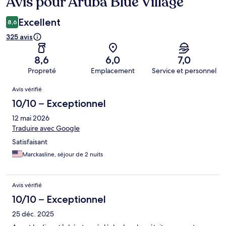
Avis pour Aruba Blue Village
Avis
Excellent
8,6
325 avis
8,6
6,0
7,0
Propreté
Emplacement
Service et personnel
Avis
Avis vérifié
10/10 – Exceptionnel
12 mai 2026
Traduire avec Google
Satisfaisant
Marckasline, séjour de 2 nuits
Avis vérifié
10/10 – Exceptionnel
25 déc. 2025