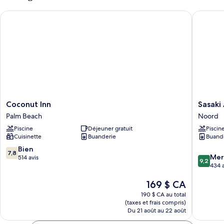
Coconut Inn
Sasaki A
Coconut
Sasaki
Coconut Inn
Sasaki
Inn
Apartme
Palm Beach
Noord
Palm
Noord
Piscine
Déjeuner gratuit
Piscin
Beach
Cuisinette
Buanderie
Buand
7.8
Bien
7,8
9.2
Mer
sur
514 avis
9,2
sur
434 a
10,
10,
Bien,
Le
169 $ CA
Merveill
514 avis
prix
434 avis
190 $ CA au total
est
(taxes et frais compris)
de
Du 21 août au 22 août
169 $ CA