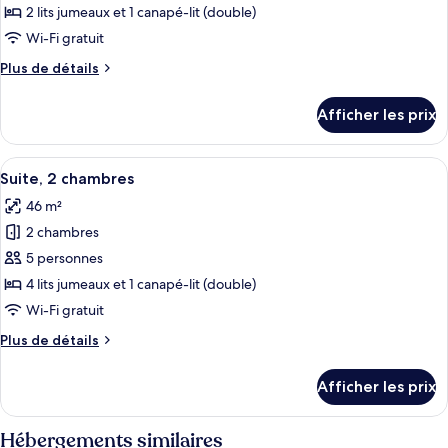
ce
2 lits jumeaux et 1 canapé-lit (double)
type
Wi-Fi gratuit
de
Plus
Plus de détails
chambre :
de
Suite,
détails
Afficher les prix
pour
1
Suite,
chambre
1
Afficher
Une chambre à coucher avec une tête de
7
chambre
Suite, 2 chambres
toutes
46 m²
les
2 chambres
photos
pour
5 personnes
ce
4 lits jumeaux et 1 canapé-lit (double)
type
Wi-Fi gratuit
de
Plus
Plus de détails
chambre :
de
Suite,
détails
Afficher les prix
pour
2
Suite,
chambres
2
Hébergements similaires
chambres