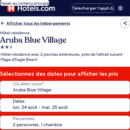
Passer au contenu principal
Télécharger l’appli
Afficher tous les hébergements
Hôtel-résidence
Aruba Blue Village
Hébergement
2.5 étoiles
Hôtel-résidence avec 2 piscines extérieures, près de l'attrait suivant :
Plage d'Eagle Beach
Sélectionnez des dates pour afficher les prix
Où allez-vous?
Dates
Personnes