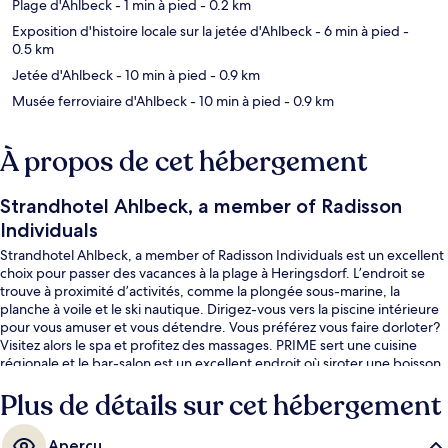
Plage d'Ahlbeck
- 1 min à pied
- 0.2 km
Exposition d'histoire locale sur la jetée d'Ahlbeck
- 6 min à pied
-
0.5 km
Jetée d'Ahlbeck
- 10 min à pied
- 0.9 km
Musée ferroviaire d'Ahlbeck
- 10 min à pied
- 0.9 km
À propos de cet hébergement
Strandhotel Ahlbeck, a member of Radisson
Individuals
Strandhotel Ahlbeck, a member of Radisson Individuals est un excellent
choix pour passer des vacances à la plage à Heringsdorf. L’endroit se
trouve à proximité d’activités, comme la plongée sous-marine, la
planche à voile et le ski nautique. Dirigez-vous vers la piscine intérieure
pour vous amuser et vous détendre. Vous préférez vous faire dorloter?
Visitez alors le spa et profitez des massages. PRIME sert une cuisine
régionale et le bar-salon est un excellent endroit où siroter une boisson
fraîche. Un centre d’entraînement physique, un sauna et casse-
Plus de détails sur cet hébergement
croûte/charcuterie comptent aussi parmi les points saillants. Les autres
voyageurs adorent le personnel serviable.
Aperçu