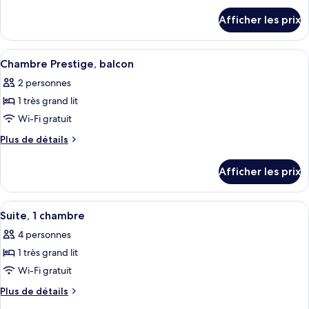
détails
de
Afficher les prix
pour
chambre :
Suite
Suite
Junior
Afficher
Une chambre d’hôtel avec un lit, des ta
4
Junior
Chambre Prestige, balcon
toutes
2 personnes
les
1 très grand lit
photos
pour
Wi-Fi gratuit
ce
Plus
Plus de détails
type
de
détails
de
Afficher les prix
pour
chambre :
Chambre
Chambre
Prestige,
Afficher
Une pièce avec un plancher en bois, un
12
Prestige,
balcon
Suite, 1 chambre
toutes
balcon
4 personnes
les
1 très grand lit
photos
pour
Wi-Fi gratuit
ce
Plus
Plus de détails
type
de