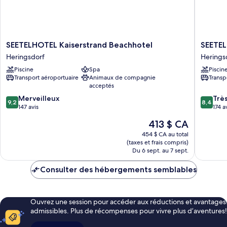
SEETELHOTEL
SEETEL
SEETELHOTEL Kaiserstrand Beachhotel
SEETEL
Kaiserstrand
Ostseeh
Heringsdorf
Herings
Beachhotel
Ahlbeck
Piscine
Spa
Piscin
Heringsdorf
Herings
Transport aéroportuaire
Animaux de compagnie
Transp
acceptés
9.2
8.4
Merveilleux
Trè
9,2
8,4
sur
sur
147 avis
174 a
10,
10,
Le
413 $ CA
Merveilleux,
Très
prix
147 avis
bien,
454 $ CA au total
est
(taxes et frais compris)
174 avis
de
Du 6 sept. au 7 sept.
413 $ CA
Consulter des hébergements semblables
Ouvrez une session pour accéder aux réductions et avantages
admissibles. Plus de récompenses pour vivre plus d’aventures!