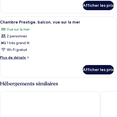
détails
de
Afficher les prix
pour
chambre :
Suite,
Suite,
1
Afficher
Une chambre d’hôtel avec un lit, une p
4
1
chambre
Chambre Prestige, balcon, vue sur la mer
toutes
chambre
Vue sur la mer
les
2 personnes
photos
pour
1 très grand lit
ce
Wi-Fi gratuit
type
Plus
Plus de détails
de
de
chambre :
détails
Afficher les prix
pour
Chambre
Chambre
Prestige,
Prestige,
Hébergements similaires
balcon,
balcon,
vue
vue
SEETELHOTEL Kaiserstrand Beachhotel
SEETELH
sur
sur
la
la
mer
mer