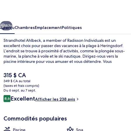
Strandhotel
Ahlbeck,
a
cédent
Suivant
member
157+
Aperçu
Chambres
Emplacement
Politiques
of
Strandhotel Ahlbeck, a member of Radisson Individuals est un
Radisson
excellent choix pour passer des vacances à la plage à Heringsdorf.
L’endroit se trouve à proximité d’activités, comme la plongée sous-
Individuals
marine, la planche à voile et le ski nautique. Dirigez-vous vers la
piscine intérieure pour vous amuser et vous détendre. Vous
préférez vous faire dorloter? Visitez alors le spa et profitez des
massages. PRIME sert une cuisine régionale et le bar-salon est un
Le
315 $ CA
excellent endroit où siroter une boisson fraîche. Un centre
prix
349 $ CA au total
d’entraînement physique, un sauna et casse-croûte/charcuterie
actuel
(taxes et frais compris)
comptent aussi parmi les points saillants. Les autres voyageurs
Restaurant
est
Du 6 sept. au 7 sept.
adorent le personnel serviable.
de 315 $ CA
Avis
Excellent
8,6
Afficher les 238 avis
8,6 sur 10 –
Commodités populaires
Piscine
Spa