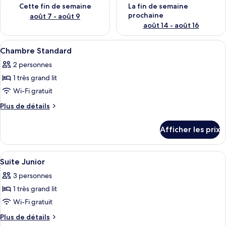
Vérifier la disponibilité pour cette fin de semaine août 7 - aoû
Vérifier la disponibilité pour 
Cette fin de semaine
La fin de semaine
prochaine
août 7 - août 9
août 14 - août 16
Afficher
Une chambre d’hôtel avec un lit, des ta
8
Chambre Standard
toutes
2 personnes
les
1 très grand lit
photos
pour
Wi-Fi gratuit
ce
Plus
Plus de détails
type
de
détails
de
Afficher les prix
pour
chambre :
Chambre
Chambre
Standard
Afficher
Une chambre d’hôtel avec un grand lit,
10
Standard
Suite Junior
toutes
3 personnes
les
1 très grand lit
photos
pour
Wi-Fi gratuit
ce
Plus
Plus de détails
type
de