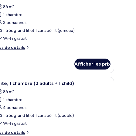
r
hotos
2
86 m²
our
dults
er
1 chambre
e
3 personnes
ults
ype
1 très grand lit et 1 canapé-lit (jumeau)
e
hildren)
Wi-Fi gratuit
hambre :
ildren)
ite,
us
us de détails
e
tails
hambre
ur
Afficher les prix
2
ite,
dults+
vue dégagée sur l’extérieur grâce à une grande fenêtre.
, deux tables de chevet avec des lampes, un banc, une chaise et une vue déga
fficher
Une chambre d’hôtel avec un grand lit, deux t
hambre
10
ite, 1 chambre (3 adults + 1 child)
outes
ild)
ults+
86 m²
s
1 chambre
hotos
ild)
our
4 personnes
e
1 très grand lit et 1 canapé-lit (double)
ype
Wi-Fi gratuit
e
us
us de détails
hambre :