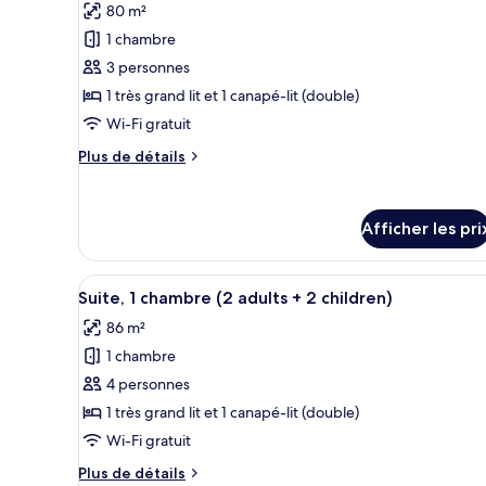
sur
80 m²
photos
(3
la
pour
1 chambre
adults
mer
ce
(3
+
3 personnes
adults
type
1
1 très grand lit et 1 canapé-lit (double)
+
de
child)
Wi-Fi gratuit
1
chambre :
child)
Plus
Plus de détails
Suite,
de
1
détails
chambre,
pour
Afficher les pri
Suite,
vue
1
partielle
chambre,
Afficher
Une chambre d’hôtel avec un gr
sur
vue
10
Suite, 1 chambre (2 adults + 2 children)
toutes
partielle
la
86 m²
sur
les
mer
la
1 chambre
photos
(3
mer
pour
4 personnes
Adults)
(3
ce
Adults)
1 très grand lit et 1 canapé-lit (double)
type
Wi-Fi gratuit
de
Plus
Plus de détails
chambre :