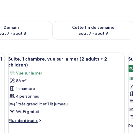
sponibilité pour demain août 7 - août 8
Vérifier la disponibilité pour cette fi
Demain
Cette fin de semaine
oût 7 - août 8
août 7 - août 9
nd lit, un banc, une chaise, une table et une vue sur l’extérieur.
Afficher
Une chambre d’hôtel avec un grand lit,
A
12
1
Suite, 1 chambre, vue sur la mer (2 adults + 2
Su
toutes
t
children)
les
le
10
Vue sur la mer
photos
p
86 m²
pour
p
1 chambre
ce
c
type
t
4 personnes
de
d
1 très grand lit et 1 lit jumeau
chambre :
c
Wi-Fi gratuit
Suite,
Su
Plus
Plus de détails
1
1
de
Pl
Pl
chambre,
c
détails
d