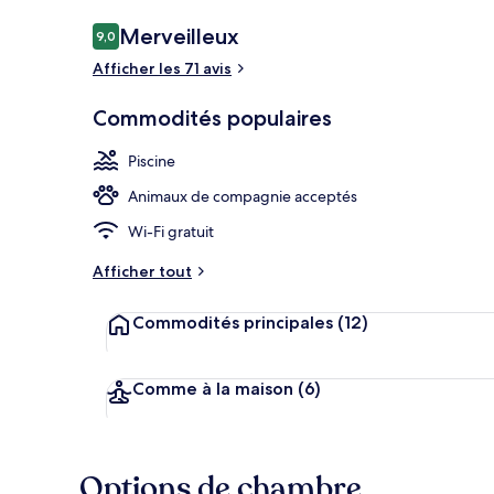
Avis
Merveilleux
9,0
9,0 sur 10 –
Afficher les 71 avis
Piscine intéri
Commodités populaires
Piscine
Animaux de compagnie acceptés
Wi-Fi gratuit
Afficher tout
Commodités principales
(12)
Comme à la maison
(6)
Options de chambre