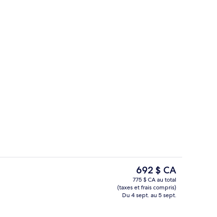
 servant le déjeuner, le dîner, le souper et le brunch
Vue aérienne
Le
692 $ CA
prix
775 $ CA au total
actuel
(taxes et frais compris)
Vue aérienne
est
Du 4 sept. au 5 sept.
de 692 $ CA