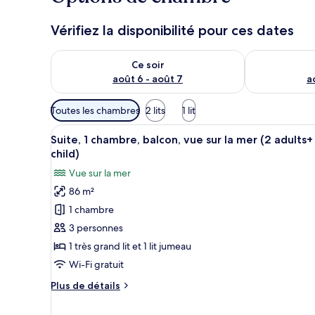
Vérifiez la disponibilité pour ces dates
Vérifier la disponibilité pour ce soir août 6 - août 7
Vérifier la di
Ce soir
août 6 - août 7
a
Filtres
Toutes les chambres
2 lits
1 lit
disponibles
Afficher
Une chambre d’hôtel avec un gra
pour
12
Suite, 1 chambre, balcon, vue sur la mer (2 adults+ 
toutes
les
child)
les
chambres
Vue sur la mer
photos
86 m²
pour
1 chambre
ce
type
3 personnes
de
1 très grand lit et 1 lit jumeau
chambre :
Wi-Fi gratuit
Suite,
Plus
Plus de détails
1
de
chambre,
détails