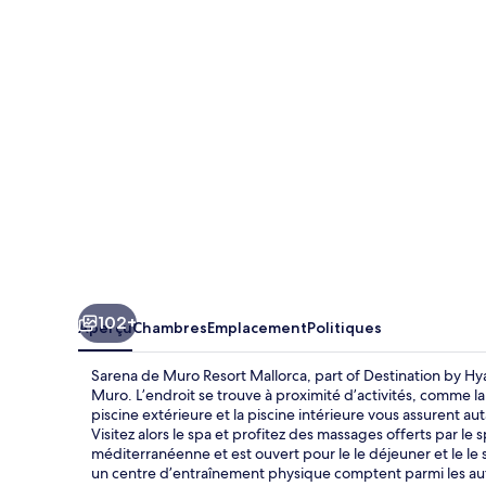
de
Muro
Resort
Mallorca,
part
of
Destination
by
Hyatt
102+
Aperçu
Chambres
Emplacement
Politiques
Sarena de Muro Resort Mallorca, part of Destination by Hya
Muro. L’endroit se trouve à proximité d’activités, comme la
piscine extérieure et la piscine intérieure vous assurent au
Visitez alors le spa et profitez des massages offerts par le s
méditerranéenne et est ouvert pour le le déjeuner et le le s
un centre d’entraînement physique comptent parmi les autr