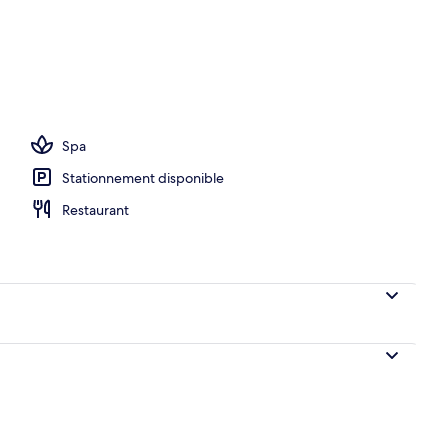
eure, piscine extérieure, parasols, chaises longues
Spa
Stationnement disponible
Restaurant