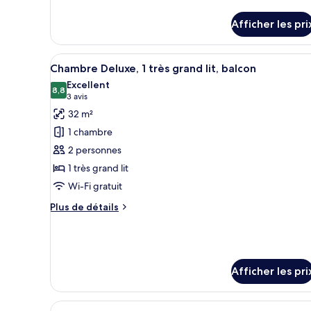
de
Suite,
détails
Afficher les pri
pour
1
Suite,
chambre
1
Afficher
Une chambre d’hôtel avec un lit
(2
7
chambre
Chambre Deluxe, 1 très grand lit, balcon
toutes
adults
(2
Excellent
adults
les
8,8
+
8,8 sur 10
(3 avis)
3 avis
+
photos
2
32 m²
2
pour
children)
children)
1 chambre
ce
2 personnes
type
1 très grand lit
de
Wi-Fi gratuit
chambre :
Chambre
Plus
Plus de détails
Deluxe,
de
détails
1
pour
très
Chambre
grand
Deluxe,
Afficher les pri
1
lit,
très
balcon
grand