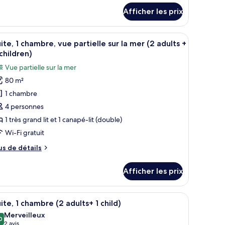
tails
alcon,
Afficher les prix
ur
ue
ite,
ur
 une chaise, un banc, une lampe et une vue sur l’extérieur.
fficher
Une chambre d’hôtel avec un grand lit, une cha
10
ambre,
ite, 1 chambre, vue partielle sur la mer (2 adults +
outes
lcon,
er
children)
e
s
Vue partielle sur la mer
r
hotos
80 m²
our
er
1 chambre
e
ype
4 personnes
e
1 très grand lit et 1 canapé-lit (double)
hambre :
Wi-Fi gratuit
ite,
us
us de détails
e
hambre,
tails
Afficher les prix
ur
ue
ite,
rtielle
 une chaise, un banc, une lampe et une vue sur l’extérieur.
fficher
Une chambre d’hôtel avec un grand lit, deux t
ur
10
ambre,
ite, 1 chambre (2 adults+ 1 child)
outes
e
Merveilleux
rtielle
s
0
er
9,0 sur 10
(2 avis)
2 avis