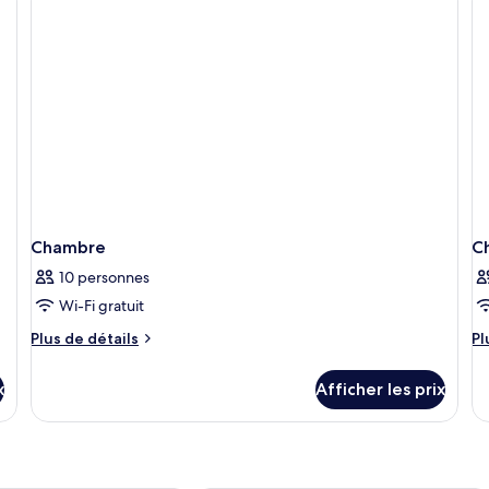
1
v
tr
pa
gr
s
lit,
la
ba
vu
m
pa
su
la
m
Chambre
C
10 personnes
Wi-Fi gratuit
Plus
Pl
Plus de détails
Pl
de
d
détails
dé
x
Afficher les prix
pour
po
Chambre
C