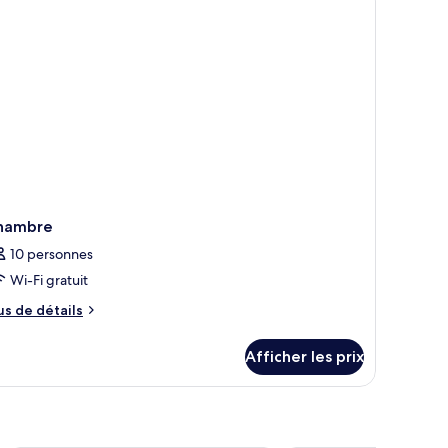
ue
ès
rtielle
and
ur
lcon,
e
er
rtielle
r
er
hambre
10 personnes
Wi-Fi gratuit
us
us de détails
e
tails
Afficher les prix
ur
hambre