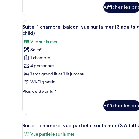
pour
balcon,
Afficher les pri
Suite,
vue
1
sur
chambre,
Afficher
Une chambre d’hôtel avec un gra
la
12
balcon,
Suite, 1 chambre, balcon, vue sur la mer (3 adults +
toutes
vue
mer
child)
sur
les
(2
Vue sur la mer
la
photos
adults+
mer
86 m²
pour
(2
1
1 chambre
ce
adults+
child)
1
type
4 personnes
child)
de
1 très grand lit et 1 lit jumeau
chambre :
Wi-Fi gratuit
Suite,
Plus
Plus de détails
1
de
chambre,
détails
Afficher les pri
pour
balcon,
Suite,
vue
1
Afficher
Une chambre d’hôtel avec un gra
sur
10
chambre,
Suite, 1 chambre, vue partielle sur la mer (3 Adults
toutes
la
balcon,
Vue partielle sur la mer
vue
les
mer