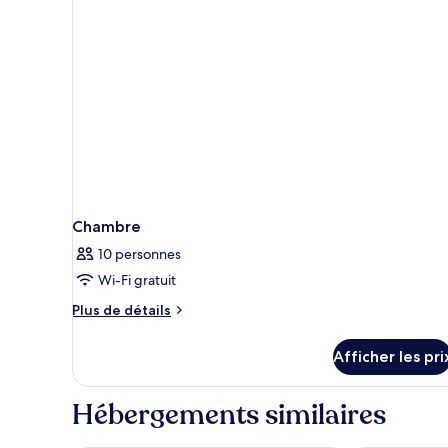
lit,
balcon
Chambre
10 personnes
Wi-Fi gratuit
Plus
Plus de détails
de
détails
Afficher les pri
pour
Chambre
Hébergements similaires