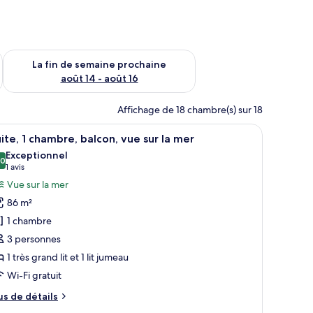
n de semaine août 7 - août 9
Vérifier la disponibilité pour la fin de semaine prochaine août 
La fin de semaine prochaine
août 14 - août 16
Affichage de 18 chambre(s) sur 18
 un banc, une chaise, une table et une vue sur l’extérieur.
fficher
Une chambre d’hôtel avec un grand lit, un banc
12
ite, 1 chambre, balcon, vue sur la mer
outes
Exceptionnel
s
,0
10,0 sur 10
(1 avis)
1 avis
hotos
Vue sur la mer
our
86 m²
e
1 chambre
ype
3 personnes
e
1 très grand lit et 1 lit jumeau
hambre :
ite,
Wi-Fi gratuit
us
us de détails
hambre,
e