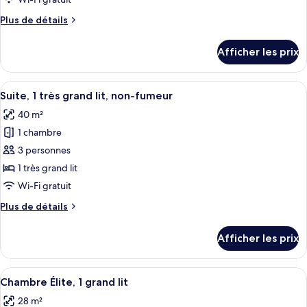
de
Plus
Plus de détails
chambre :
de
Chambre
détails
Afficher les prix
pour
Standard,
Chambre
1
Standard,
Afficher
Une chambre d’hôtel avec un canapé, un
grand
9
1
Suite, 1 très grand lit, non-fumeur
toutes
lit
grand
40 m²
lit
les
1 chambre
photos
pour
3 personnes
ce
1 très grand lit
type
Wi-Fi gratuit
de
Plus
Plus de détails
chambre :
de
Suite,
détails
Afficher les prix
pour
1
Suite,
très
1
Afficher
Une chambre d’hôtel avec un grand lit
grand
7
très
Chambre Élite, 1 grand lit
toutes
lit,
grand
28 m²
lit,
les