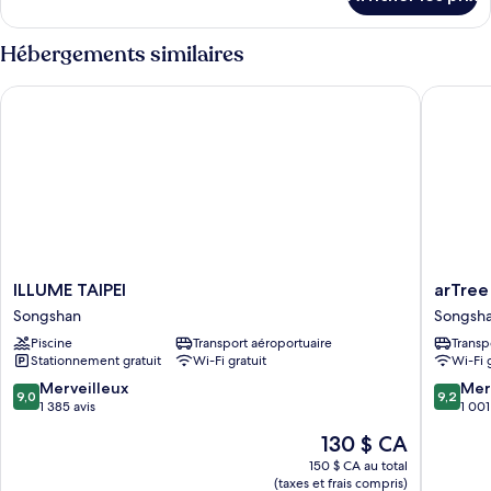
pour
Élite
Chambre
avec
Élite
Hébergements similaires
lits
avec
jumeaux,
lits
ILLUME TAIPEI
arTree h
jumeaux,
2
2
lits
lits
jumeaux
jumeaux
ILLUME
arTree
ILLUME TAIPEI
arTree
TAIPEI
hotel
Songshan
Songsh
Songshan
Songsh
Piscine
Transport aéroportuaire
Transp
Stationnement gratuit
Wi-Fi gratuit
Wi-Fi 
9.0
9.2
Merveilleux
Mer
9,0
9,2
sur
sur
1 385 avis
1 001
10,
10,
Le
130 $ CA
Merveilleux,
Merveill
prix
1 385 avis
1 001 avi
150 $ CA au total
est
(taxes et frais compris)