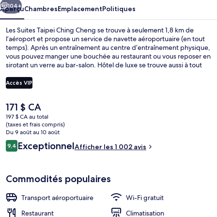
Ching
104+
Aperçu
Chambres
Emplacement
Politiques
Cheng
Les Suites Taipei Ching Cheng se trouve à seulement 1,8 km de
l’aéroport et propose un service de navette aéroportuaire (en tout
temps). Après un entraînement au centre d’entraînement physique,
vous pouvez manger une bouchée au restaurant ou vous reposer en
sirotant un verre au bar-salon. Hôtel de luxe se trouve aussi à tout
juste 10 minutes de marche des points saillants suivants : Salle de
spectacles Taipei Arena et Marché nocture de Liaoning. Les autres
Accès VIP
voyageurs apprécient la proximité au transport en commun : Station
de métro Nanjing Fuxing se trouve à quelques pas, tandis que
Le
171 $ CA
Station de métro Taipei Arena est à seulement 10 minutes à pied.
Hall
prix
197 $ CA au total
actuel
(taxes et frais compris)
est
Du 9 août au 10 août
de 171 $ CA
Avis
Exceptionnel
9,4
Afficher les 1 002 avis
9,4 sur 10 –
Commodités populaires
Transport aéroportuaire
Wi-Fi gratuit
Restaurant
Climatisation