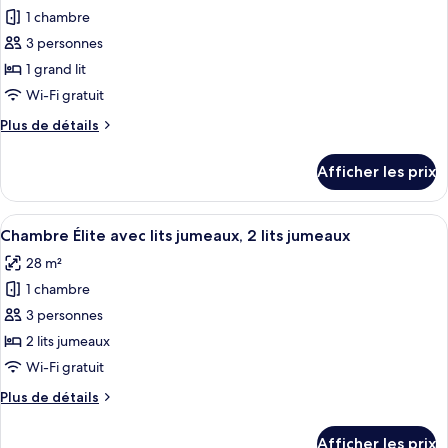
non-
non-
1 chambre
photos
fumeur
fumeur
pour
3 personnes
ce
1 grand lit
type
Wi-Fi gratuit
de
Plus
Plus de détails
chambre :
de
Chambre
détails
Afficher les prix
pour
Élite,
Chambre
1
Élite,
Afficher
Une chambre d’hôtel avec deux lits, u
grand
5
1
Chambre Élite avec lits jumeaux, 2 lits jumeaux
toutes
lit
grand
28 m²
lit
les
1 chambre
photos
pour
3 personnes
ce
2 lits jumeaux
type
Wi-Fi gratuit
de
Plus
Plus de détails
chambre :
de
Chambre
détails
Afficher les prix