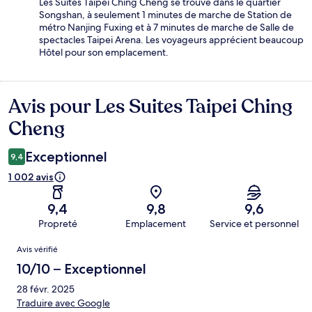
Les Suites Taipei Ching Cheng se trouve dans le quartier
Songshan, à seulement 1 minutes de marche de Station de
métro Nanjing Fuxing et à 7 minutes de marche de Salle de
spectacles Taipei Arena. Les voyageurs apprécient beaucoup
Hôtel pour son emplacement.
Avis pour Les Suites Taipei Ching
Avis
Cheng
Exceptionnel
9,4
1 002 avis
9,4
9,8
9,6
Propreté
Emplacement
Service et personnel
Avis
Avis vérifié
10/10 – Exceptionnel
28 févr. 2025
Traduire avec Google