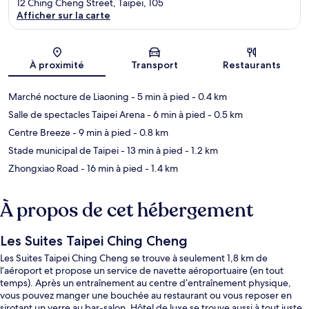
12 Ching Cheng Street, Taipei, 105
Afficher sur la carte
Carte
À proximité
Transport
Restaurants
Marché nocture de Liaoning
- 5 min à pied
- 0.4 km
Salle de spectacles Taipei Arena
- 6 min à pied
- 0.5 km
Centre Breeze
- 9 min à pied
- 0.8 km
Stade municipal de Taipei
- 13 min à pied
- 1.2 km
Zhongxiao Road
- 16 min à pied
- 1.4 km
À propos de cet hébergement
Les Suites Taipei Ching Cheng
Les Suites Taipei Ching Cheng se trouve à seulement 1,8 km de
l’aéroport et propose un service de navette aéroportuaire (en tout
temps). Après un entraînement au centre d’entraînement physique,
vous pouvez manger une bouchée au restaurant ou vous reposer en
sirotant un verre au bar-salon. Hôtel de luxe se trouve aussi à tout juste