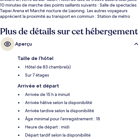
10 minutes de marche des points saillants suivants : Salle de spectacles
Taipei Arena et Marché nocture de Liaoning. Les autres voyageurs
apprécient la proximité au transport en commun : Station de métro
Nanjing Fuxing se trouve à quelques pas, tandis que Station de métro
Taipei Arena est à seulement 10 minutes à pied.
Plus de détails sur cet hébergement
Aperçu
Taille de l’hôtel
Hôtel de 83 chambre(s)
Sur 7 étages
Arrivée et départ
Arrivée de 15 h à minuit
Arrivée hâtive selon la disponibilité
Arrivée tardive selon la disponibilité
Âge minimal pour l’enregistrement : 18
Heure de départ : midi
Départ tardif selon la disponibilité