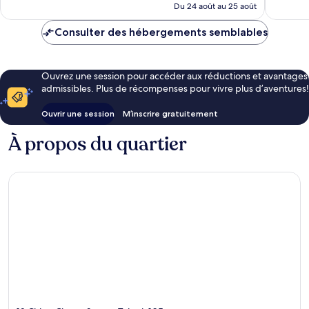
de
Du 24 août au 25 août
130 $ CA
Consulter des hébergements semblables
Ouvrez une session pour accéder aux réductions et avantages
admissibles. Plus de récompenses pour vivre plus d’aventures!
Ouvrir une session
M’inscrire gratuitement
À propos du quartier