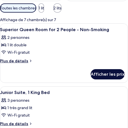
Filtres
Toutes les chambres
1 lit
2 lits
disponibles
pour
Affichage de 7 chambre(s) sur 7
les
Afficher
Une chambre d’hôtel avec un grand lit
17
Superior Queen Room for 2 People - Non-Smoking
chambres
toutes
2 personnes
les
1 lit double
photos
pour
Wi-Fi gratuit
ce
Plus
Plus de détails
type
de
détails
de
Afficher les prix
pour
chambre :
Superior
Superior
Queen
Afficher
Une chambre d’hôtel avec un lit, une t
14
Queen
Room
Junior Suite, 1 King Bed
toutes
for
Room
3 personnes
2
les
for
People
1 très grand lit
photos
2
-
pour
Wi-Fi gratuit
Non-
People
ce
Smoking
Plus
Plus de détails
-