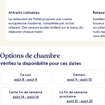
Attraits culinaires
Relaxa
Le restaurant de l’hôtel propose une cuisine
Installe
européenne moderne, complétée par un bar
luxueux 
relaxant. Des saveurs locales brillent sur le menu du
occultan
déjeuner chaque matin.
nuits re
vous at
Options de chambre
Vérifiez la disponibilité pour ces dates
Vérifier la disponibilité pour ce soir août 8 - août 9
Vérifier la disponibilité pour 
Ce soir
Demain
août 8 - août 9
août 9 - août 10
Vérifier la disponibilité pour cette fin de semaine août 14 - aoû
Vérifier la disponibilité pour 
Cette fin de semaine
La fin de semaine
prochaine
août 14 - août 16
août 21 - août 23